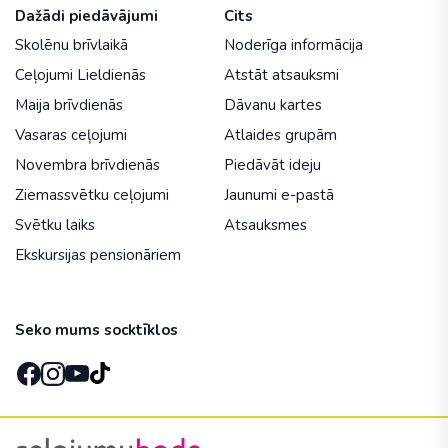
Dažādi piedāvājumi
Cits
Skolēnu brīvlaikā
Noderīga informācija
Ceļojumi Lieldienās
Atstāt atsauksmi
Maija brīvdienās
Dāvanu kartes
Vasaras ceļojumi
Atlaides grupām
Novembra brīvdienās
Piedāvāt ideju
Ziemassvētku ceļojumi
Jaunumi e-pastā
Svētku laiks
Atsauksmes
Ekskursijas pensionāriem
Seko mums socktīklos