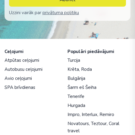
Uzzini vairāk par
privātuma politiku
Ceļojumi
Populāri piedāvājumi
Atpūtas ceļojumi
Turcija
Autobusu ceļojumi
Krēta
,
Roda
Avio ceļojumi
Bulgārija
SPA brīvdienas
Šarm eš Šeiha
Tenerife
Hurgada
Impro
,
Interlux
,
Remiro
Novatours
,
Teztour
,
Coral
travel