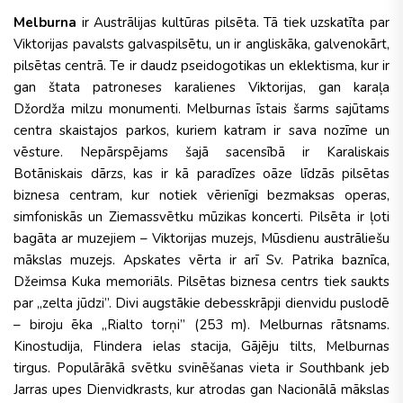
Melburna
ir Austrālijas kultūras pilsēta. Tā tiek uzskatīta par
Viktorijas pavalsts galvaspilsētu, un ir angliskāka, galvenokārt,
pilsētas centrā. Te ir daudz pseidogotikas un eklektisma, kur ir
gan štata patroneses karalienes Viktorijas, gan karaļa
Džordža milzu monumenti. Melburnas īstais šarms sajūtams
centra skaistajos parkos, kuriem katram ir sava nozīme un
vēsture. Nepārspējams šajā sacensībā ir Karaliskais
Botāniskais dārzs, kas ir kā paradīzes oāze līdzās pilsētas
biznesa centram, kur notiek vērienīgi bezmaksas operas,
simfoniskās un Ziemassvētku mūzikas koncerti. Pilsēta ir ļoti
bagāta ar muzejiem – Viktorijas muzejs, Mūsdienu austrāliešu
mākslas muzejs. Apskates vērta ir arī Sv. Patrika baznīca,
Džeimsa Kuka memoriāls. Pilsētas biznesa centrs tiek saukts
par „zelta jūdzi”. Divi augstākie debesskrāpji dienvidu puslodē
– biroju ēka „Rialto torņi” (253 m). Melburnas rātsnams.
Kinostudija, Flindera ielas stacija, Gājēju tilts, Melburnas
tirgus. Populārākā svētku svinēšanas vieta ir Southbank jeb
Jarras upes Dienvidkrasts, kur atrodas gan Nacionālā mākslas