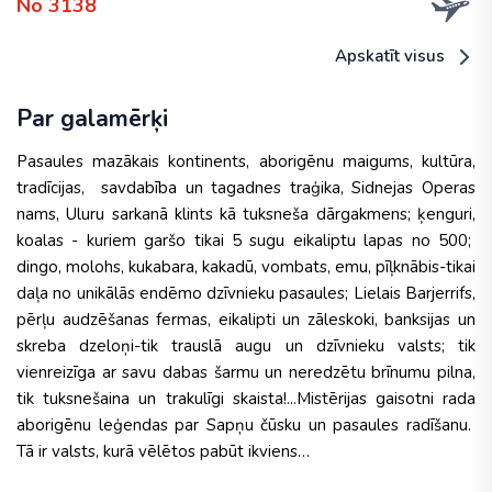
No 3138
Apskatīt visus
Par galamērķi
Pasaules mazākais kontinents, aborigēnu maigums, kultūra,
tradīcijas, savdabība un tagadnes traģika, Sidnejas Operas
nams, Uluru sarkanā klints kā tuksneša dārgakmens; ķenguri,
koalas - kuriem garšo tikai 5 sugu eikaliptu lapas no 500;
dingo, molohs, kukabara, kakadū, vombats, emu, pīļknābis-tikai
daļa no unikālās endēmo dzīvnieku pasaules; Lielais Barjerrifs,
pērļu audzēšanas fermas, eikalipti un zāleskoki, banksijas un
skreba dzeloņi-tik trauslā augu un dzīvnieku valsts; tik
vienreizīga ar savu dabas šarmu un neredzētu brīnumu pilna,
tik tuksnešaina un trakulīgi skaista!...Mistērijas gaisotni rada
aborigēnu leģendas par Sapņu čūsku un pasaules radīšanu.
Tā ir valsts, kurā vēlētos pabūt ikviens…