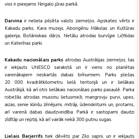
viss ir pieejams Ningalo jūras parkā.
Darvina
ir neliela pilsēta valsts ziemeļos. Apskates vērts ir
Kakadu parks, Kara muzejs, Aborigēnu Mākslas un Kultūras
galerija, Botāniskais dārzs. Netālu atrodas burvīgie Ličfildas
un Katerīnas parki.
Kakadu nacionālais parks
atrodas Austrālijas ziemeļos, tas
ir iekļauts UNESCO sarakstā un ir viens no planētas
varenākajiem neskartās dabas brīnumiem. Parks plešas
20 000 kvadrātkilometru lielā teritorijā un ir lielākais
Austrālijā, kā arī otrs lielākais nacionālais parks pasaulē. Parka
robežās atrodas musonu lietusmeži, mangrovju purvi, upes,
aizas, senie klinšu zīmējumi, mitrāji, ūdenskritumi un, protams,
arī varenā dabas daudzveidība. Parkā ir sastopami daudzi
zīdītāji un reptiļi, kā arī vairāk nekā 300 putnu sugas.
Lielais Barjerrifs
tiek dēvēts par Zilo sapni, un ir iekļauts