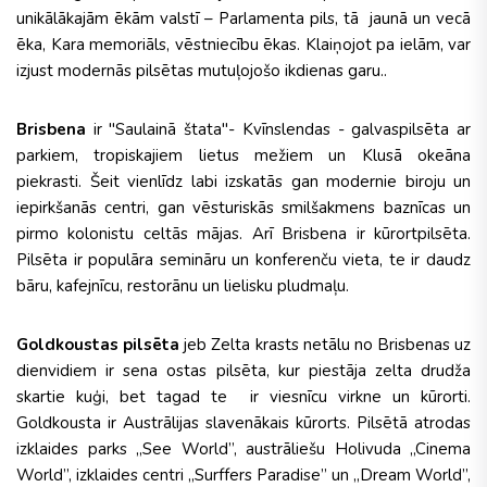
unikālākajām ēkām valstī – Parlamenta pils, tā jaunā un vecā
ēka, Kara memoriāls, vēstniecību ēkas. Klaiņojot pa ielām, var
izjust modernās pilsētas mutuļojošo ikdienas garu..
Brisbena
ir "Saulainā štata"- Kvīnslendas - galvaspilsēta ar
parkiem, tropiskajiem lietus mežiem un Klusā okeāna
piekrasti. Šeit vienlīdz labi izskatās gan modernie biroju un
iepirkšanās centri, gan vēsturiskās smilšakmens baznīcas un
pirmo kolonistu celtās mājas. Arī Brisbena ir kūrortpilsēta.
Pilsēta ir populāra semināru un konferenču vieta, te ir daudz
bāru, kafejnīcu, restorānu un lielisku pludmaļu.
Goldkoustas pilsēta
jeb Zelta krasts netālu no Brisbenas uz
dienvidiem ir sena ostas pilsēta, kur piestāja zelta drudža
skartie kuģi, bet tagad te ir viesnīcu virkne un kūrorti.
Goldkousta ir Austrālijas slavenākais kūrorts. Pilsētā atrodas
izklaides parks „See World”, austrāliešu Holivuda „Cinema
World”, izklaides centri „Surffers Paradise” un „Dream World”,