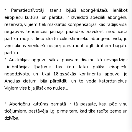
* Pamatiedzīvotāji izsenis bijuši aborigēni,taču ienākot
eiropiešu kultūrai un pārtikai, ir izveidoti speciāli aborigēnu
rezervāti, viņiem tiek maksātas kompensācijas, kas radījis visai
negatīvas tendences jaunajā paaudzē. Savukārt modificētā
pārtika radījusi lielu skaitu cukurslimnieku aborigēnu vidū, jo
viņu aknas vienkārši nespēj pārstrādāt ogļhidrātiem bagāto
pārtiku.
* Austrālijas apguve sākta pavisam dīvaini…-kā nevajadzīgs
Lielbritānijas īpašums tas ilgu laiku palika eiropiešu
neapdzīvots, un tikai 18.gs.sākās kontinenta apguve, jo
Anglijas cietumi bija pārpildīti, un te veda katordzniekus.
Viņiem viss bija jāsāk no nulles…
* Aborigēnu kultūras pamatā ir tā pasaule, kas, pēc viņu
ticējumiem, pastāvēja ilgi pirms tam, kad tika radīta zeme un
dzīvība.