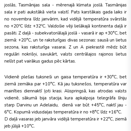
joslās, Tasmānijas sala - mērenajā klimata joslā. Tasmānijas
sala ir pati aukstākā vieta valstī. Pats karstākais gada laiks ir
no novembra līdz janvārim, kad vidējā temperatūra svārstās
no +20ºC līdz +32ºC. Valdošie vēji lielākajā kontinenta daļā ir
pasāti. Z daļā - subekvatoriālajā joslā - vasarā ir ap +30°C, bet
ziemā: +20°C, un te raksturīgas divas sezonas: sausā un lietus
sezona, kas raksturīga vasarai. Z un A piekrastē mēdz būt
regulāri nokrišņi, savukārt, valsts centrālajos rajonos lietus
nelīst pat vairākus gadus pēc kārtas.
Vidienē plešas tuksneši un gaisa temperatūra ir +30°C, bet
ziemā zemāka par +10°C. Kā jau tuksnešos, temperatūra var
mainīties diennaktī ļoti krasi. Alispringsā, kas atrodas valsts
vidienē, sākumā bija stacija, kura apkalpoja telegrāfa līniju
starp Darvinu un Adelaidu, dienā var būt +45°C, naktī jau -
6°C. Kopumā vidusdaļas temperatūra ir no +8°C līdz +16°C.
D daļā vasaras jeb janvāra vidējā temperatūra ir +22°C, ziemā
jeb jūlijā +10°C.