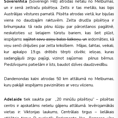
Soverenhila
(Sovereign Hill) atrodas netālu no Melburnas,
un ir senā zeltraču pilsētiņa. Zelts ir tas metāls, kas bijis
Austrālijas vēstures pamatā. Pilsēta atrodas vietā, kur bijušas
viena no daudzajām raktuvēm. Zelta drudža pilsētiņa ir
brīnumjauka: tā rada pilnu ilūziju par pārcelšanos pagātnē,
neskatoties uz lielajiem tūristu bariem, kas šeit plūst,
iespējams
sajūtot savu asiņu balss šalkoņu, un
iedomāties, kā
viņu senči cīnījušies par zelta kriksīšiem. Mājas, šahtas, veikali,
kur apkalpo 19.gs. drēbēs tērpti cilvēki; ieliņas, kuras
sadangājuši zirgu pajūgi, vizinot sajūsmas pilnus bērnus.
Piedzīvojums patiešām ir īsts, baudot dzīves daudzveidību.
Dandenondas kalni atrodas 50 km attālumā no Melburnas,
kuru pakājē iespējams pavizināties ar vecu vilcienu.
Adelaide
tiek saukta par „20 minūšu pilsētiņu” – pilsētas
centrs ir apskatāms nelielu gājienu attālumā. Ievērojamākās
vietas ir: Viktorijas laukums, Centrālais tirgus – lielākais