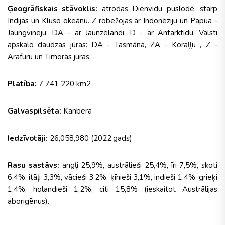
Ģeogrāfiskais stāvoklis:
atrodas Dienvidu puslodē, starp
Indijas un Kluso okeānu. Z robežojas ar Indonēziju un Papua -
Jaungvineju; DA - ar Jaunzēlandi; D - ar Antarktīdu. Valsti
apskalo daudzas jūras: DA - Tasmāna, ZA - Koraļļu , Z -
Arafuru un Timoras jūras.
Platība:
7 741 220 km2
Galvaspilsēta:
Kanbera
Iedzīvotāji:
26,058,980 (2022.gads)
Rasu sastāvs:
angļi 25,9%, austrālieši 25,4%, īri 7,5%, skoti
6,4%, itāļi 3,3%, vācieši 3,2%, ķīnieši 3,1%, indieši 1,4%, grieķi
1,4%, holandieši 1,2%, citi 15,8% (ieskaitot Austrālijas
aborigēnus).