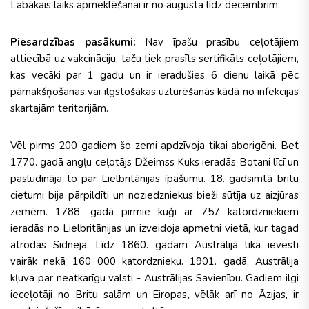
Labākais laiks apmeklēšanai ir no augusta līdz decembrim.
Piesardzības pasākumi:
Nav īpašu prasību ceļotājiem
attiecībā uz vakcināciju, taču tiek prasīts sertifikāts ceļotājiem,
kas vecāki par 1 gadu un ir ieradušies 6 dienu laikā pēc
pārnakšņošanas vai ilgstošākas uzturēšanās kādā no infekcijas
skartajām teritorijām.
Vēl pirms 200 gadiem šo zemi apdzīvoja tikai aborigēni. Bet
1770. gadā angļu ceļotājs Džeimss Kuks ieradās Botani līcī un
pasludināja to par Lielbritānijas īpašumu. 18. gadsimtā britu
cietumi bija pārpildīti un noziedzniekus bieži sūtīja uz aizjūras
zemēm. 1788. gadā pirmie kuģi ar 757 katordzniekiem
ieradās no Lielbri­tānijas un izveidoja apmetni vietā, kur tagad
atrodas Sidneja. Līdz 1860. gadam Austrālijā tika ievesti
vairāk nekā 160 000 katordznieku. 1901. gadā, Austrālija
kļuva par neatkarīgu valsti - Austrālijas Savienību. Gadiem ilgi
ieceļotāji no Britu salām un Eiropas, vēlāk arī no Āzijas, ir