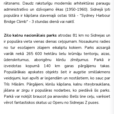
rātsnams. Daudz raksturīgu modernās arhitektūras paraugu
administratīvo un dzīvojamo ēkas (1950-1960). Sidnejā ļoti
populāra ir kāpšana slavenajā ostas tiltā - "Sydney Harbour
Bridge Climb" - 3 stundas dienā vai naktī.
Zilo kalnu nacionālais parks
atrodas 81 km no Sidnejas un
ir populāra vieta vienas dienas ceļojumam. Nosaukums radies
no tur esošajiem zilajiem eikaliptu kokiem. Parks aizsargā
vairāk nekā 265 600 hektāru lielu krūmāju teritoriju, aizas,
ūdenskritumus, aborigēnu klinšu zīmējumus. Parkā ir
izveidotas kopumā 140 km garas pārgājienu takas.
Populārākais apskates objekts šeit ir augstie smilšakmens
veidojumi, kuri apvīti ar leģendām un nostāstiem, ko sauc par
Trīs Māsām. Pārgājieni, klinšu kāpšana, kalnu riteņbraukšana,
jāšana ar zirgu ir populāras nodarbes, ko piedāvā šis parks.
Parkā var nokļūt braucot pa ainavisko Bells line ceļu, varēsiet
vērot fantastiskos skatus uz Operu no Sidnejas Z puses.