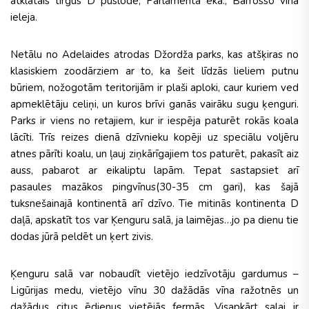
atklātais tirgus D puslodē; Parlamenta ēka., Barrosso vīna
ieleja.
Netālu no Adelaides atrodas Džordža parks, kas atšķiras no
klasiskiem zoodārziem ar to, ka šeit līdzās lieliem putnu
būriem, nožogotām teritorijām ir plaši aploki, caur kuriem ved
apmeklētāju celiņi, un kuros brīvi ganās vairāku sugu ķenguri.
Parks ir viens no retajiem, kur ir iespēja paturēt rokās koala
lācīti. Trīs reizes dienā dzīvnieku kopēji uz speciālu voljēru
atnes pārīti koalu, un ļauj ziņkārīgajiem tos paturēt, pakasīt aiz
auss, pabarot ar eikaliptu lapām. Tepat sastapsiet arī
pasaules mazākos pingvīnus(30-35 cm gari), kas šajā
tuksnešainajā kontinentā arī dzīvo. Tie mitinās kontinenta D
daļā, apskatīt tos var Ķenguru salā, ja laimējas…jo pa dienu tie
dodas jūrā peldēt un ķert zivis.
Ķenguru salā var nobaudīt vietējo iedzīvotāju gardumus –
Ligūrijas medu, vietējo vīnu 30 dažādās vīna ražotnēs un
dažādus citus ēdienus vietējās fermās. Visapkārt salai ir