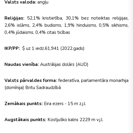
Valsts valoda:
angļu
Reliģijas:
52,1% kristietība, 30,1% bez noteiktas reliģijas,
2,6% islāms, 2,4% budisms, 1,9% hinduisms, 0,5% sikhisms,
0,4% jūdaisms, 0,4% citas ticības
IKP/PP:
$ uz 1 iedz.61,941 (2022.gads)
Naudas vienība:
Austrālijas dolārs (AUD)
Valsts pārvaldes forma:
federatīva, parlamentāra monarhija
(domīnija) Britu Sadraudzībā
Zemākais punkts:
Eira ezers - 15 m z.j.l.
Augstākais punkts:
Kostjuško kalns 2229 m v.j.l.