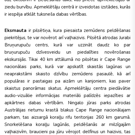
ziedu burvību. Apmeklētāju centrā ir izveidotas izstādes, kurās
ir iespēja atklāt tuksneša dabas vērtības.
Eksmauta
ir pilsētiņa, kura piesaista zemūdens peldēšanas
piekritējus, te var novērot arī vaļhaizivis. Pilsētā atrodas Jurabi
Bruņurupuču centrs, kurā var uzzināt daudz ko par
bruņurupuču dzīvesveidu un piedalīties novērošanas
ekskursijās. Tikai 40 km attālumā no pilsētas ir Cape Range
nacionālais parks, kurā var apskatīt skaistās lagūnas un
neaprakstāmi skaisto dzīvību zemūdens pasaulē, kā arī
populāras ir pastaigas pa aizām un kanjoniem, kas paver
skaistus panorāmas skatus. Apmeklētāju centra piedāvātie
audio-vizuālie informācijas materiāli palīdzēs iepazīties ar
apkārtnes dabas vērtībām. Ningalo jūras parks atrodas
Austrālijas rietumu krastā blakus Cape Range nacionālajam
parkam, tas aizsargā koraļļu rifu teritorijas 260 km garumā.
Snorkelēšana koraļļu lagūnās, peldēšanās ar milzīgajām
vaļhaizivīm, braucieni pa jūru vērojot delfīnus un haizivis, tas