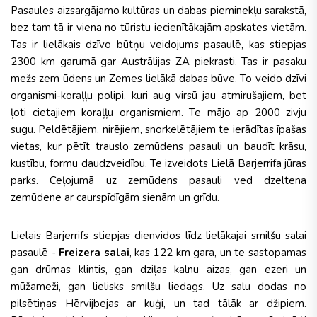
Pasaules aizsargājamo kultūras un dabas pieminekļu sarakstā,
bez tam tā ir viena no tūristu iecienītākajām apskates vietām.
Tas ir lielākais dzīvo būtņu veidojums pasaulē, kas stiepjas
2300 km garumā gar Austrālijas ZA piekrasti. Tas ir pasaku
mežs zem ūdens un Zemes lielākā dabas būve. To veido dzīvi
organismi-koraļļu polipi, kuri aug virsū jau atmirušajiem, bet
ļoti cietajiem koraļļu organismiem. Te mājo ap 2000 zivju
sugu. Peldētājiem, nirējiem, snorkelētājiem te ierādītas īpašas
vietas, kur pētīt trauslo zemūdens pasauli un baudīt krāsu,
kustību, formu daudzveidību. Te izveidots Lielā Barjerrifa jūras
parks. Ceļojumā uz zemūdens pasauli ved dzeltena
zemūdene ar caurspīdīgām sienām un grīdu.
Lielais Barjerrifs stiepjas dienvidos līdz lielākajai smilšu salai
pasaulē -
Freizera salai
, kas 122 km gara, un te sastopamas
gan drūmas klintis, gan dziļas kalnu aizas, gan ezeri un
mūžameži, gan lielisks smilšu liedags. Uz salu dodas no
pilsētiņas Hērvijbejas ar kuģi, un tad tālāk ar džipiem.