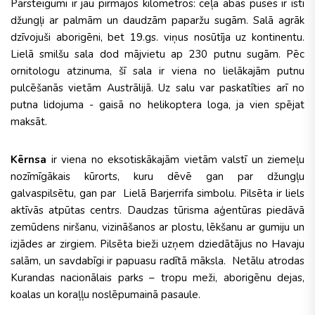
Pārsteigumi ir jau pirmajos kilometros: ceļa abās pusēs ir īsti
džungļi ar palmām un daudzām paparžu sugām. Salā agrāk
dzīvojuši aborigēni, bet 19.gs. viņus nosūtīja uz kontinentu.
Lielā smilšu sala dod mājvietu ap 230 putnu sugām. Pēc
ornitologu atzinuma, šī sala ir viena no lielākajām putnu
pulcēšanās vietām Austrālijā. Uz salu var paskatīties arī no
putna lidojuma - gaisā no helikoptera loga, ja vien spējat
maksāt.
Kērnsa
ir viena no eksotiskākajām vietām valstī un ziemeļu
nozīmīgākais kūrorts, kuru dēvē gan par džungļu
galvaspilsētu, gan par Lielā Barjerrifa simbolu. Pilsēta ir liels
aktīvās atpūtas centrs. Daudzas tūrisma aģentūras piedāvā
zemūdens niršanu, vizināšanos ar plostu, lēkšanu ar gumiju un
izjādes ar zirgiem. Pilsēta bieži uzņem dziedātājus no Havaju
salām, un savdabīgi ir papuasu radītā māksla. Netālu atrodas
Kurandas nacionālais parks – tropu meži, aborigēnu dejas,
koalas un koraļļu noslēpumainā pasaule.