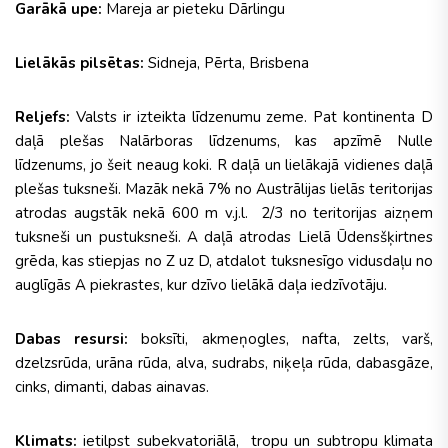
Garākā upe:
Mareja ar pieteku Dārlingu
Lielākās pilsētas:
Sidneja, Pērta, Brisbena
Reljefs:
Valsts ir izteikta līdzenumu zeme. Pat kontinenta D
daļā plešas Nalārboras līdzenums, kas apzīmē Nulle
līdzenums, jo šeit neaug koki. R daļā un lielākajā vidienes daļā
plešas tuksneši. Mazāk nekā 7% no Austrālijas lielās teritorijas
atrodas augstāk nekā 600 m v.j.l. 2/3 no teritorijas aizņem
tuksneši un pustuksneši. A daļā atrodas Lielā Ūdensšķirtnes
grēda, kas stiepjas no Z uz D, atdalot tuksnesīgo vidusdaļu no
auglīgās A piekrastes, kur dzīvo lielākā daļa iedzīvotāju.
Dabas resursi:
boksīti, akmeņogles, nafta, zelts, varš,
dzelzsrūda, urāna rūda, alva, sudrabs, niķeļa rūda, dabasgāze,
cinks, dimanti, dabas ainavas.
Klimats:
ietilpst subekvatoriālā, tropu un subtropu klimata