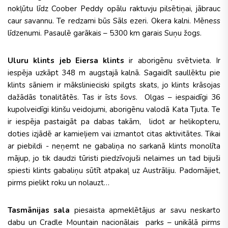
nokļūtu līdz Coober Peddy opālu raktuvju pilsētiņai, jābrauc
caur savannu. Te redzami būs Sāls ezeri. Okera kalni. Mēness
līdzenumi. Pasaulē garākais – 5300 km garais Suņu žogs.
Uluru klints jeb Eiersa klints
ir aborigēnu svētvieta. Ir
iespēja uzkāpt 348 m augstajā kalnā. Sagaidīt saullēktu pie
klints sāniem ir mākslinieciski spilgts skats, jo klints krāsojas
dažādās tonalitātēs. Tas ir īsts šovs. Olgas – iespaidīgi 36
kupolveidīgi klinšu veidojumi, aborigēnu valodā Kata Tjuta. Te
ir iespēja pastaigāt pa dabas takām, lidot ar helikopteru,
doties izjādē ar kamieļiem vai izmantot citas aktivitātes. Tikai
ar piebildi - neņemt ne gabaliņa no sarkanā klints monolīta
mājup, jo tik daudzi tūristi piedzīvojuši nelaimes un tad bijuši
spiesti klints gabaliņu sūtīt atpakaļ uz Austrāliju. Padomājiet,
pirms pielikt roku un nolauzt…
Tasmānijas sala
piesaista apmeklētājus ar savu neskarto
dabu un Cradle Mountain nacionālais parks – unikālā pirms