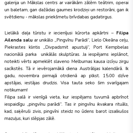
galerija un Mākslas centrs ar vairākām zālēm teātrim, operai
un baletam, gan dažādas gaumes krodziņi un restorāni, gan ik
svētdienu - mākslas priekšmetu brīvdabas gadatirgus.
Lielākā daļa tūristu ir iecienījusi kūrorta apkārtni –
Filipa
Ailenda salu
ar unikālo „Pingvīnu Parādi”, Lielo Okeāna ceļu,
Piekrastes klintis „Divpadsmit apustuļi”, Port Kempbelas
nacionālā parka unikālās skulptūras. Ja iespējams ieplānot,
noteikti vērts apmeklēt slaveno Melburnas kausa izcīņu zirgu
sacīkstēs. Tā ir ievērojamākā diena Austrālijas kalendārā. Ik
gadu, novembra pirmajā otrdienā ap plkst. 15.00 dzīve
apstājas, iestājas drudzis. Visa tauta seko šim svarīgajam
notikumam!
Filipa salā ir vienīgā vieta, kur iespējams tuvumā apbrīnot
iespaidīgu „pingvīnu parādi”. Tas ir pingvīnu ikvakara rituāls,
kad, saķēruši zivis, pingvīni steidz no ūdens barot izsalkušos
mazuļus, kuri slēpjas zālē.