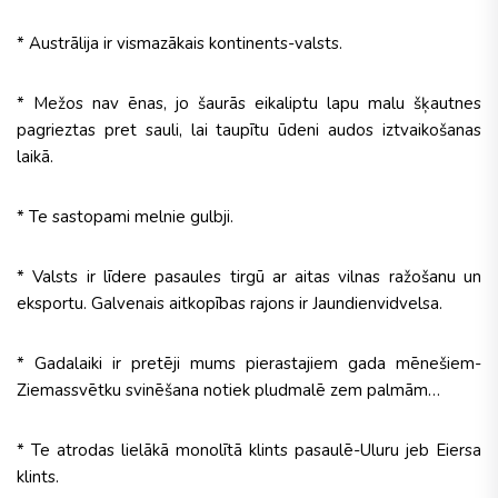
* Austrālija ir vismazākais kontinents-valsts.
* Mežos nav ēnas, jo šaurās eikaliptu lapu malu šķautnes
pagrieztas pret sauli, lai taupītu ūdeni audos iztvaikošanas
laikā.
* Te sastopami melnie gulbji.
* Valsts ir līdere pasaules tirgū ar aitas vilnas ražošanu un
eksportu. Galvenais aitkopības rajons ir Jaundienvidvelsa.
* Gadalaiki ir pretēji mums pierastajiem gada mēnešiem-
Ziemassvētku svinēšana notiek pludmalē zem palmām…
* Te atrodas lielākā monolītā klints pasaulē-Uluru jeb Eiersa
klints.