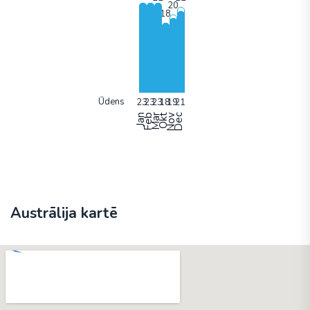
Ūdens
Jan
Feb
Mar
Okt
Nov
Dec
Austrālija kartē