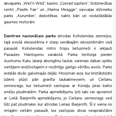
akvaparks „Wet’n Wild”, kazino „Conrad Jupiters”, tirdzniecības
centri „Pasific Fair” un „Marina Miragge”, savvaļas dzīvnieku
parks „Kurumbin”, diskotēkas, nakts bāri un visdažādākās
gaumes restorāni.
Daintree nacionālais parks
atrodas Kvīnslendas ziemeļos,
tajā esošā ekosistēma ir starp senākajām ekosistēmām visā
pasaulē. Kvīnslendas mitro tropu lietusmeži ir iekļauti
Pasaules Mantojumu sarakstā. Parka teritorija pieder
Austrumu Kuku Jalanji aborigēnu tautai, varenais dabas spēks
vietējiem iedzīvotajiem ir nozīmīgs garīgo vērtību avots. Parks
iedalās divās galvenajās daļās: Mossman aiza, kur kristāldzidrs
ūdens plūst pāri granīta laukakmeņiem; un Ciešanu
zemesrags, kur lietusmeži sastopas ar Koraļļu jūras balto
smilšu pludmalēm. Parka apmeklējumu ļoti labi var apvienot
ar Lielā Barjerrifa apmeklējumu, jo Ciešanu zemesrags ved
līdz pat pludmalei, kur atrodas Lielais Barjerrifs. Šī ir viena no
retajām vietām pasaulē, kur sastopas divas neaprakstāmi