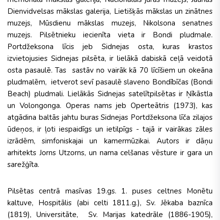
Dienvidvelsas mākslas galerija, Lietišķās mākslas un zinātnes
muzejs, Mūsdienu mākslas muzejs, Nikolsona senatnes
muzejs. Pilsētnieku iecienīta vieta ir Bondi pludmale.
Portdžeksona līcis jeb Sidnejas osta, kuras krastos
izvietojusies Sidnejas pilsēta, ir lielākā dabiskā ceļā veidotā
osta pasaulē. Tas sastāv no vairāk kā 70 līcīšiem un okeāna
pludmalēm, ietverot sevī pasaulē slaveno Bondībīčas (Bondi
Beach) pludmali. Lielākās Sidnejas satelītpilsētas ir Ņīkāstla
un Volongonga. Operas nams jeb Operteātris (1973), kas
atgādina baltās jahtu buras Sidnejas Portdžeksona līča zilajos
ūdeņos, ir ļoti iespaidīgs un ietilpīgs - tajā ir vairākas zāles
izrādēm, simfoniskajai un kamermūzikai. Autors ir dāņu
arhitekts Jorns Utzorns, un nama celšanas vēsture ir gara un
sarežģīta.
Pilsētas centrā masīvas 19.gs. 1. puses celtnes Monētu
kaltuve, Hospitālis (abi celti 1811.g.), Sv. Jēkaba baznīca
(1819), Universitāte, Sv. Marijas katedrāle (1886-1905),