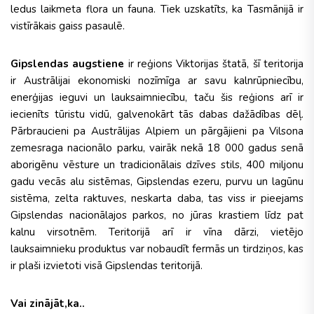
ledus laikmeta flora un fauna. Tiek uzskatīts, ka Tasmānijā ir
vistīrākais gaiss pasaulē.
Gipslendas augstiene
ir reģions Viktorijas štatā, šī teritorija
ir Austrālijai ekonomiski nozīmīga ar savu kalnrūpniecību,
enerģijas ieguvi un lauksaimniecību, taču šis reģions arī ir
iecienīts tūristu vidū, galvenokārt tās dabas dažādības dēļ.
Pārbraucieni pa Austrālijas Alpiem un pārgājieni pa Vilsona
zemesraga nacionālo parku, vairāk nekā 18 000 gadus senā
aborigēnu vēsture un tradicionālais dzīves stils, 400 miljonu
gadu vecās alu sistēmas, Gipslendas ezeru, purvu un lagūnu
sistēma, zelta raktuves, neskarta daba, tas viss ir pieejams
Gipslendas nacionālajos parkos, no jūras krastiem līdz pat
kalnu virsotnēm. Teritorijā arī ir vīna dārzi, vietējo
lauksaimnieku produktus var nobaudīt fermās un tirdziņos, kas
ir plaši izvietoti visā Gipslendas teritorijā.
Vai zinājāt,ka..