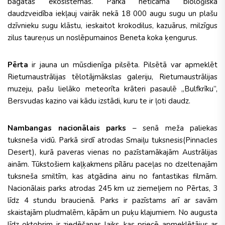
bagātas ekosistēmas. Parka neticamā bioloģiskā
daudzveidība iekļauj vairāk nekā 18 000 augu sugu un plašu
dzīvnieku sugu klāstu, ieskaitot krokodilus, kazuārus, milzīgus
zilus taureņus un noslēpumainos Beneta koka ķengurus.
Pērta
ir jauna un mūsdienīga pilsēta. Pilsētā var apmeklēt
Rietumaustrālijas tēlotājmākslas galeriju, Rietumaustrālijas
muzeju, pašu lielāko meteorīta krāteri pasaulē „Bulfkrīku”,
Bersvudas kazino vai kādu izstādi, kuru te ir ļoti daudz.
Nambangas nacionālais parks
– senā meža paliekas
tuksneša vidū. Parkā sirdī atrodas Smaiļu tuksnesis(Pinnacles
Desert), kurā paveras vienas no pazīstamākajām Austrālijas
ainām. Tūkstošiem kaļķakmens pīlāru paceļas no dzeltenajām
tuksneša smiltīm, kas atgādina ainu no fantastikas filmām.
Nacionālais parks atrodas 245 km uz ziemeļiem no Pērtas, 3
līdz 4 stundu braucienā. Parks ir pazīstams arī ar savām
skaistajām pludmalēm, kāpām un puķu klajumiem. No augusta
līdz oktobrim ir ziedēšanas laiks, kas priecē apmeklētājus ar