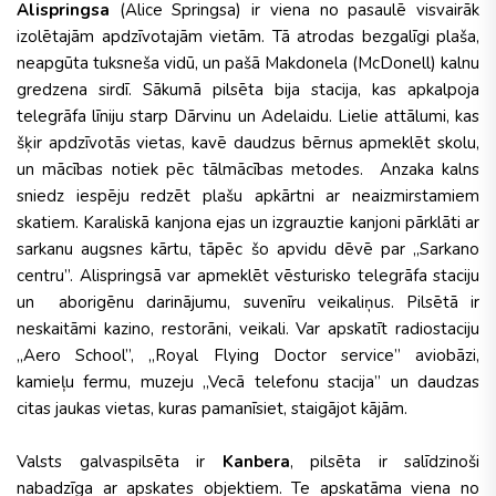
Alispringsa
(Alice Springsa) ir viena no pasaulē visvairāk
izolētajām apdzīvotajām vietām. Tā atrodas bezgalīgi plaša,
neapgūta tuksneša vidū, un pašā Makdonela (McDonell) kalnu
gredzena sirdī. Sākumā pilsēta bija stacija, kas apkalpoja
telegrāfa līniju starp Dārvinu un Adelaidu. Lielie attālumi, kas
šķir apdzīvotās vietas, kavē daudzus bērnus apmeklēt skolu,
un mācības notiek pēc tālmācības metodes. Anzaka kalns
sniedz iespēju redzēt plašu apkārtni ar neaizmirstamiem
skatiem. Karaliskā kanjona ejas un izgrauztie kanjoni pārklāti ar
sarkanu augsnes kārtu, tāpēc šo apvidu dēvē par „Sarkano
centru”. Alispringsā var apmeklēt vēsturisko telegrāfa staciju
un aborigēnu darinājumu, suvenīru veikaliņus. Pilsētā ir
neskaitāmi kazino, restorāni, veikali. Var apskatīt radiostaciju
„Aero School”, „Royal Flying Doctor service” aviobāzi,
kamieļu fermu, muzeju „Vecā telefonu stacija” un daudzas
citas jaukas vietas, kuras pamanīsiet, staigājot kājām.
Valsts galvaspilsēta ir
Kanbera
, pilsēta ir salīdzinoši
nabadzīga ar apskates objektiem. Te apskatāma viena no