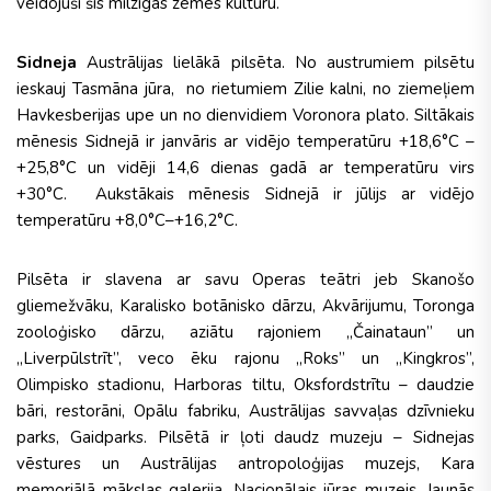
veidojuši šīs milzīgās zemes kultūru.
Sidneja
Austrālijas lielākā pilsēta. No austrumiem pilsētu
ieskauj Tasmāna jūra, no rietumiem Zilie kalni, no ziemeļiem
Havkesberijas upe un no dienvidiem Voronora plato. Siltākais
mēnesis Sidnejā ir janvāris ar vidējo temperatūru +18,6°C –
+25,8°C un vidēji 14,6 dienas gadā ar temperatūru virs
+30°C. Aukstākais mēnesis Sidnejā ir jūlijs ar vidējo
temperatūru +8,0°C–+16,2°C.
Pilsēta ir slavena ar savu Operas teātri jeb Skanošo
gliemežvāku, Karalisko botānisko dārzu, Akvārijumu, Toronga
zooloģisko dārzu, aziātu rajoniem „Čainataun” un
„Liverpūlstrīt”, veco ēku rajonu „Roks” un „Kingkros”,
Olimpisko stadionu, Harboras tiltu, Oksfordstrītu – daudzie
bāri, restorāni, Opālu fabriku, Austrālijas savvaļas dzīvnieku
parks, Gaidparks. Pilsētā ir ļoti daudz muzeju – Sidnejas
vēstures un Austrālijas antropoloģijas muzejs, Kara
memoriālā mākslas galerija, Nacionālais jūras muzejs, Jaunās