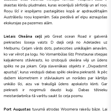
skaistas klinšu pludmales, kuras iecienījuši sērfotāji un arī roņi.
Roņu līcī ir iespējams pastaigāties kopā ar apdraudētajām
Austrāliešu roņu kopienām. Sala piedāvā arī elpu aizraujošas
ekskursijas pa pazemes alām.
Lielais Okeāna ceļš
jeb Great ocean Road ir galvenā
piekrastes šoseja valsts D daļā ceļā no Adelaides uz
Melburnu. Ceļam vārds dots, pateicoties unikālajām ainavām,
ko var vērot pa logu. No Vornambūlas līdz Prinstaunai stiepjas
kaļķakmens stāvkrasts, ko izrobojuši okeāna vēji un ūdens
spēks ne pa jokam. Ceļa slavenākais objekts ir „Divpadsmit
apustuļi”, kurus veidojuši dabas spēki okeāna piekrastē. Ik pēc
dažiem kilometriem ir stāvlaukumi un norādes par kārtējo
unikālo līci, aizu vai trakulīgā ūdens apskaloto klinti. Gar
piekrasti ir nogrimuši daudzi kuģi. Dabas tēlnieku
meistardarbnīca-tā varētu saukt šo ceļa posmu.
Port Augustas
tuvumā atrodas Woomera raķešu bāze. Lai