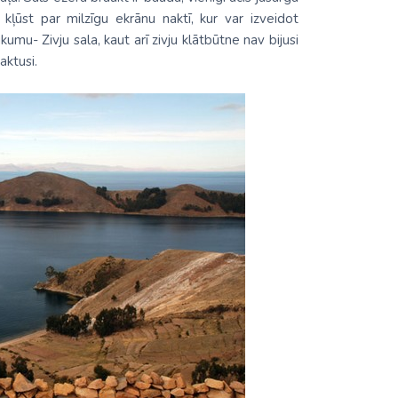
kļūst par milzīgu ekrānu naktī, kur var izveidot
umu- Zivju sala, kaut arī zivju klātbūtne nav bijusi
aktusi.