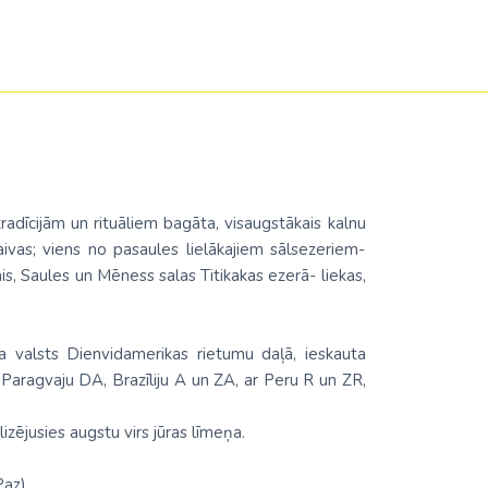
radīcijām un rituāliem bagāta, visaugstākais kalnu
aivas; viens no pasaules lielākajiem sālsezeriem-
nis, Saules un Mēness salas Titikakas ezerā- liekas,
ta valsts Dienvidamerikas rietumu daļā, ieskauta
Paragvaju DA, Brazīliju A un ZA, ar Peru R un ZR,
lizējusies augstu virs jūras līmeņa.
Paz)