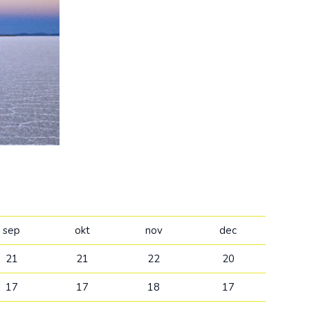
Kolumbija
Kostarika
Meksika
Panama
sep
okt
nov
dec
21
21
22
20
17
17
18
17