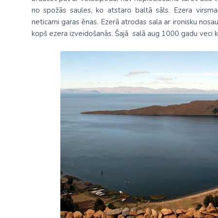
no spožās saules, ko atstaro baltā sāls. Ezera virsma 
neticami garas ēnas. Ezerā atrodas sala ar ironisku nosauk
kopš ezera izveidošanās. Šajā salā aug 1000 gadu veci k