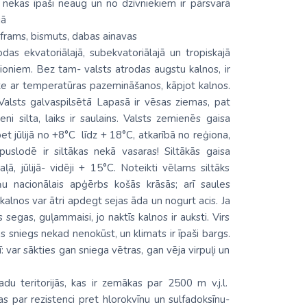
s nekas īpaši neaug un no dzīvniekiem ir pārsvarā
jā
olframs, bismuts, dabas ainavas
rodas ekvatoriālajā, subekvatoriālajā un tropiskajā
eģioniem. Bez tam- valsts atrodas augstu kalnos, ir
āte ar temperatūras pazemināšanos, kāpjot kalnos.
Valsts galvaspilsētā Lapasā ir vēsas ziemas, pat
i silta, laiks ir saulains. Valsts zemienēs gaisa
t jūlijā no +8°C līdz + 18°C, atkarībā no reģiona,
 puslodē ir siltākas nekā vasaras! Siltākās gaisa
ā, jūlijā- vidēji + 15°C. Noteikti vēlams siltāks
ņu nacionālais apģērbs košās krāsās; arī saules
alnos var ātri apdegt sejas āda un nogurt acis. Ja
 segas, guļammaisi, jo naktīs kalnos ir auksti. Virs
uras sniegs nekad nenokūst, un klimats ir īpaši bargs.
: var sākties gan sniega vētras, gan vēja virpuļi un
adu teritorijās, kas ir zemākas par 2500 m v.j.l.
s par rezistenci pret hlorokvīnu un sulfadoksīnu-