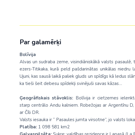
Par galamērķi
Bolīvija
Alvas un sudraba zeme, visindiāniskākā valsts pasaulē, t
ezers-Titikaka, kurā peld pašdarinātas unikālas niedru l
Ujuni, kas sausā laikā paliek gluds un spīdīgs kā ledus slā
ka tieši šeit debesu spīdekļi svinējuši savas kāzas…
Ģeogrāfiskais stāvoklis:
Bolīvija ir cietzemes ielenk
starp centrālo Andu kalniem. Robežojas ar Argentīnu D, 
ar Čīli DR.
Valsts iesauka ir “ Pasaules jumta virsotne”, jo valsts loka
Platība:
1 098 581 km2
Galvaspilsēta:
Sukre; valdības rezidence ir Lapasā (La 