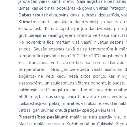
jānolaižas vairāki simti metru. Šajā augstumā bez zāle
lamas, kas šeit ir tik populāras kā govis un aitas Patagoni
Dabas resursi:
alva, svins, cinks, sudrabs, dzelzsrūda, v
Klimats:
klimata apstākļi ir daudzveidīgi, jo valsts at
klimata joslā. Klimata apstākļi ir ļoti daudzveidīgi pa r
grūti pieejama kājāmgājējiem. Izteikta vertikālā zonalit
No novembra līdz martam visā valstī ir lietus sezona. 
sniegs. Sausās sezonas laikā gaisa temperatūra ir mēren
temperatūra janvārī ir no +15°C līdz +20°C augstienēs, be
kur atradīsities. Vērts atcerēties, ka ziemas dienvidu
temperatūras ir Brazīlijas pierobežā valsts austrumu daļ
apģērbs- ne velti kečvi nēsā siltos pončo, kas ir vi
aizsargkrēmu un saulesbrilles vēlams paņemt, jo augstu k
nakšņosiet teltīs augstu kalnos, tad būs vajadzīgas siltas
5000 m v.j.l. sākas sniega līnija-tā ir vieta kalnos, virs k
Laikapstākļi var pēkšņi mainīties vairākas reizes diennaktī
vētras, gan lavīnas draudi pastāv spēcīgu vēju laikā.
Piesardzības pasākumi:
malārijas risks pastāv visu g
Mazāks malārijas risks ir Kočabambā un Čukisakā. Ziņota