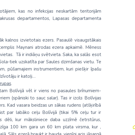
otājiem, kas no infekcijas neskartām teritorijām
akrusas departamentos, Lapasas departamenta
āk kalnos izvietotais ezers. Pasaulē visaugstākais
ku templis Maynani atrodas ezera apkaimē. Mēness
vietas. Tā ir indiāņu svētvieta. Saka, ka salās esot
e Sola-tiek uzskatīta par Saules dzimšanas vietu. Te
gām, pūšamajiem instrumentiem, kuri piešķir īpašu
zīvotāju ir katoļi…
drupas
.
tam Bolīvijā vēl ir viens no pasaules brīnumiem-
em (spāniski to sauc salar). Tas ir izcils Bolīvijas
ers. Kad vasara beidzas un sākas rudens (atšķirībā
st par labāko ceļu Bolīvijā (tikai 5% ceļu tur ir
as dēli, kur māksliniece daba uzzīmē četrstūrus,
milzīga 100 km gara un 60 km plata virsma, kur ,
ā. Sāls ezerā braukt ir bauda, vienīgi acis jāsargā