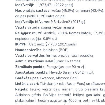
Iedzīvotāji:
11,973,471 (2022.gads)
Nacionālais sastāvs:
kečua (45,6%) un aimari (42,4%), 
grupas (vidēji 0,3% katrā grupā).
Iedzīvotāju blīvums:
9,5 cilv./km2 (2013.g.)
Valsts valoda:
spāņu, kečua, aimaru
Reliģijas:
89,3% kristieši, 70,1% Romas katoļu, 17,3% pr
nepieder reliģijai, 0,6% citi
IKP/PP:
Uz 1 iedz. $7,790 (2019.gads)
Naudas vienība:
boliviano (BOB)
Valsts pārvaldes forma:
prezidentāla republika
Administratīvais iedalījums:
16 zemes
Zemākais punkts:
Paragvajas upe 90 m v.j.l.
Augstākais punkts:
Nevado Sajama 6542 m v.j.l.
Garākās upes:
Gvapore, Mamore Beni
Lielākie ezeri:
Titikakas(uz robežas ar Peru) un sālseze
Reljefs:
lielāko valsts daļu aizņem grūti pieejami ka
Altiplano grēda. Bolīvijas teritorijā ietilpst gan kalni,
plakankalne ir tiešām augsta- ap 4000 m, bet nav tik pl