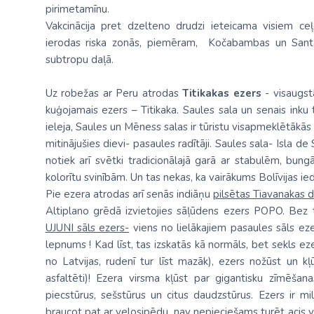
pirimetamīnu.
Vakcinācija pret dzelteno drudzi ieteicama visiem ceļ
ierodas riska zonās, piemēram, Kočabambas un Sant
subtropu daļā.
Uz robežas ar Peru atrodas
Titikakas ezers
- visaugst
kuģojamais ezers – Titikaka. Saules sala un senais in
ieleja, Saules un Mēness salas ir tūristu visapmeklētākās 
mitinājušies dievi- pasaules radītāji. Saules sala- Isla d
notiek arī svētki tradicionālajā garā ar stabulēm, bun
kolorītu svinībām. Un tas nekas, ka vairākums Bolīvijas ied
Pie ezera atrodas arī senās indiāņu
pilsētas Tiavanakas 
Altiplano grēdā izvietojies sāļūdens ezers POPO. Bez 
UJUNI sāls ezers-
viens no lielākajiem pasaules sāls ezeri
lepnums ! Kad līst, tas izskatās kā normāls, bet sekls ez
no Latvijas, rudenī tur līst mazāk), ezers nožūst un kļū
asfaltēti)! Ezera virsma kļūst par gigantisku zīmēšan
piecstūrus, sešstūrus un citus daudzstūrus. Ezers ir 
braucot pat ar velosipēdu, nav nepieciešams turēt acis vaļ