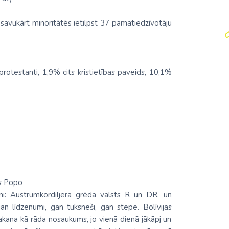
savukārt minoritātēs ietilpst 37 pamatiedzīvotāju
otestanti, 1,9% cits kristietības paveids, 10,1%
rs Popo
lni: Austrumkordiljera grēda valsts R un DR, un
 gan līdzenumi, gan tuksneši, gan stepe. Bolīvijas
akana kā rāda nosaukums, jo vienā dienā jākāpj un