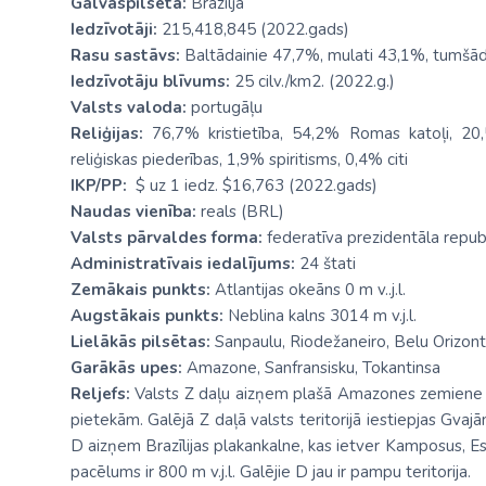
Galvaspilsēta:
Brazilja
Iedzīvotāji:
215,418,845 (2022.gads)
Rasu sastāvs:
Baltādainie 47,7%, mulati 43,1%, tumšāda
Iedzīvotāju blīvums:
25 cilv./km2. (2022.g.)
Valsts valoda:
portugāļu
Reliģijas:
76,7% kristietība, 54,2% Romas katoļi, 20,
reliģiskas piederības, 1,9% spiritisms, 0,4% citi
IKP/PP:
$ uz 1 iedz. $16,763 (2022.gads)
Naudas vienība:
reals (BRL)
Valsts pārvaldes forma:
federatīva prezidentāla repub
Administratīvais iedalījums:
24 štati
Zemākais punkts:
Atlantijas okeāns 0 m v..j.l.
Augstākais punkts:
Neblina kalns 3014 m v.j.l.
Lielākās pilsētas:
Sanpaulu, Riodežaneiro, Belu Orizont
Garākās upes:
Amazone, Sanfransisku, Tokantinsa
Reljefs:
Valsts Z daļu aizņem plašā Amazones zemiene
pietekām. Galējā Z daļā valsts teritorijā iestiepjas Gvajān
D aizņem Brazīlijas plakankalne, kas ietver Kamposus, Es
pacēlums ir 800 m v.j.l. Galējie D jau ir pampu teritorija.