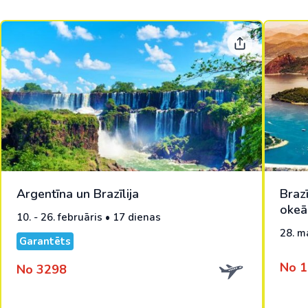
Argentīna un Brazīlija
Brazī
okeā
10. - 26. februāris • 17 dienas
28. ma
Garantēts
No 
No 3298