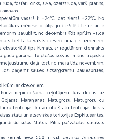
rūda, fosfāti, cinks, alva, dzelzsrūda, varš, platīns,
s ainavas
temperatūra vasarā ir +24ºC, bet ziemā +22ºC. No
ākais mēnesis ir jūlijs, jo bieži līst lietus un ir
embrim, savukārt, no decembra līdz aprīlim valda
limats, bet tā kā valsts ir ievērojama pēc izmēriem,
 ekvatoriālā tipa klimats, ar regulāriem diennakts
 gada garumā. Te plešas selvas- mitrie tropiskie
emeļaustrumu daļā ilgst no maija līdz novembrim.
īdzi paņemt saules aizsargkrēmu, saulesbrilles,
si krūmi ar dzeloņiem.
drudzi nepieciešama ceļotājiem, kas dodas uz
 Gojasas, Maranjanas, Matugrosu, Matugrosu du
ku teritorijās, kā arī citu štatu teritorijās, kurās
aisas štatu un atsevišķas teritorijas Espiritusantas,
grandi du sulas štatos. Pilns pašvaldību saraksts
rodas zemāk nekā 900 m v.j.l. deviņos Amazones