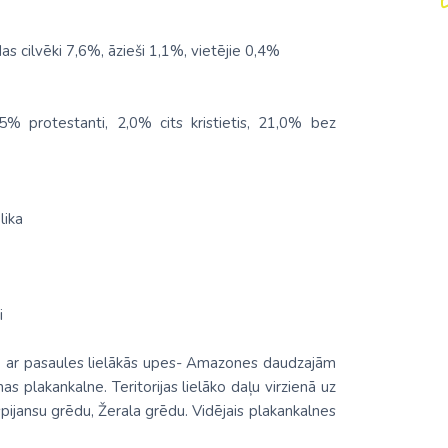
s cilvēki 7,6%, āzieši 1,1%, vietējie 0,4%
5% protestanti, 2,0% cits kristietis, 21,0% bez
lika
i
 ar pasaules lielākās upes- Amazones daudzajām
as plakankalne. Teritorijas lielāko daļu virzienā uz
pijansu grēdu, Žerala grēdu. Vidējais plakankalnes