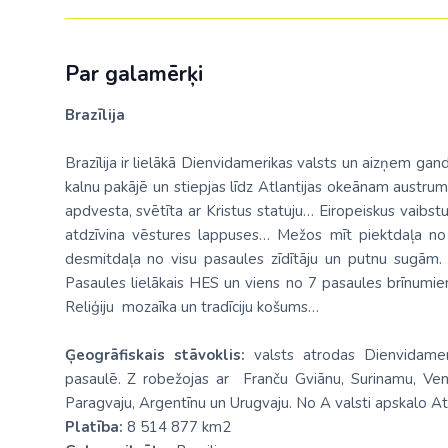
Par galamērķi
Brazīlija
Brazīlija ir lielākā Dienvidamerikas valsts un aizņem gan
kalnu pakājē un stiepjas līdz Atlantijas okeānam aus
apdvesta, svētīta ar Kristus statuju… Eiropeiskus vaibst
atdzīvina vēstures lappuses… Mežos mīt piektdaļa n
desmitdaļa no visu pasaules zīdītāju un putnu sugām. B
Pasaules lielākais HES un viens no 7 pasaules brīnumie
Reliģiju mozaīka un tradīciju košums…
Ģeogrāfiskais stāvoklis:
valsts atrodas Dienvidamer
pasaulē. Z robežojas ar Franču Gviānu, Surinamu, Vene
Paragvaju, Argentīnu un Urugvaju. No A valsti apskalo At
Platība:
8 514 877 km2