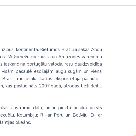
drīz pusi kontinenta. Rietumos Brazīlija sākas Andu
trumos. Mūžamežu caurausta un Amazones varenuma
us ieskandina portugāļu valoda, rasu daudzveidība
o visām pasaulē esošajām augu sugām un viena
razīlija ir lielākā kafijas eksportētāja pasaulē…
m, kas pasludināts 2007.gadā, atrodas tieši šeit…
ikas austrumu daļā, un ir piektā lielākā valsts
cuēlu, Kolumbiju; R –ar Peru un Bolīviju; D- ar
lantijas okeāns.