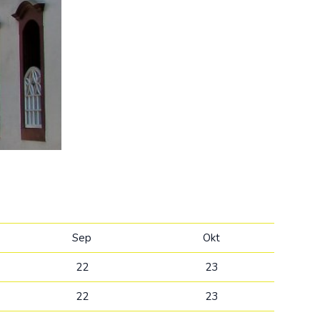
Kolumbija
Kostarika
Kuba
Meksika
Panama
Sep
Okt
22
23
22
23