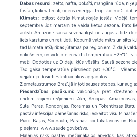
Dabas resursi:
zelts, nafta, boksīti, mangāna rūda, niķeļa 
fosfāti, kokmateriāli, ūdens enerģija, tropiskie meži, daba
Klimats:
ietilpst četrās klimatiskajās joslās. Vidējā 
septembra līdz martam te valda lietus sezona. Pats lietain
auksti. Amazonē sausā sezona ilgst no augusta līdz dec
liels karstums un reti lieti. Kopumā valda mitrs un silts k
tad klimata atšķirības jūtamas pa reģioniem. Z daļā valda
nokrišņiem, un vidējo diennakts temperatūru +25°C visa
meži. Dodoties uz D daļu, kļūs vēsāks. Sausā sezona zi
Tad gaisa temperatūra pārsniedz pat +38°C . Vēlams l
vējjaku-ja dosieties kalnainākos apgabalos.
Ziemeļaustrumos Brazīlijā ir ļoti sausas stepes, kur aug a
Piesardzības pasākumi:
vakcinācija pret dzelteno 
endēmiskajiem reģioniem: Akri, Amapas, Amazonasas,
Sula, Paras, Rondonijas, Roraimas un Tokantinsas štatu lau
pastāv infekcijas pārnešanas risks, ieskaitot visu Minasžer
Piaui, Baijas, Sanpaulu, Paranas, santakatarinas un Riu
pieejams: www.saude.gov.br/svs.
Malārijas risks pastāv mežainākajos apvidos, kas at