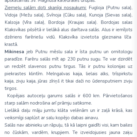
apskatāmas Sv. Magnusa katedrāles drupas.
Ziemeļu salām doti skanīgi nosaukumi:
Fugloja (Putnu sala),
Vidoja (Mežu sala), Svīnoja (Cūku sala), Kunoja (Sievas sala),
Kalsoja (Vīra sala), Bordoja (Kraujas sala). Bordojas salas
Klaksvīkas pilsētā ir lielākā alus darītava salās. Alus ir iemīļots
dzēriens farēriešu vidū. Klaksvīka izvietota gleznaina līča
krastā.
Mikinesa
jeb Putnu mēslu sala ir īsta putnu un ornitologu
paradīze. Farēru salās mīt ap 230 putnu sugu. Te var dzirdēt
un redzēt slavenos putnu tirgus. Tās ir putnu kolonijas uz
piekrastes klintīm. Melngalvas kaija, lielais alks, trīspirkstu
kaija, zivju kaija, jūras zīriņš it tikai daži no ūdensputniem zivju
tirgos.
Kopējais autoceļu garums salās ir 600 km. Pārvietošanos
starp salām nodrošina arī prāmju satiksme.
Lielākā daļu māju jumtu klāta velēnām un ir zaļā krāsā, kas
veiksmīgi saplūst ar salu kopējo dabas ainavu.
Salās nav abinieku un rāpuļu, tā kā laipni gaidīti visi, kam bailes
no čūskām, vardēm, krupjiem. Te izveidojusies jauna zaķu