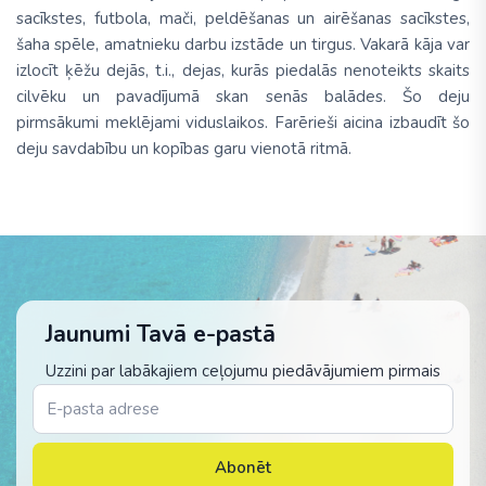
sacīkstes, futbola, mači, peldēšanas un airēšanas sacīkstes,
šaha spēle, amatnieku darbu izstāde un tirgus. Vakarā kāja var
izlocīt ķēžu dejās, t.i., dejas, kurās piedalās nenoteikts skaits
cilvēku un pavadījumā skan senās balādes. Šo deju
pirmsākumi meklējami viduslaikos. Farērieši aicina izbaudīt šo
deju savdabību un kopības garu vienotā ritmā.
Jaunumi Tavā e-pastā
Uzzini par labākajiem ceļojumu piedāvājumiem pirmais
Abonēt