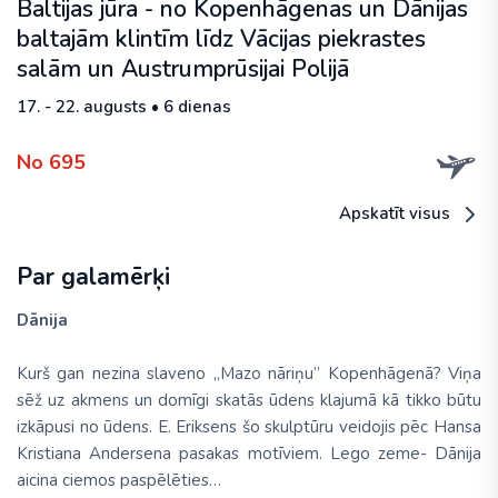
Baltijas jūra - no Kopenhāgenas un Dānijas
baltajām klintīm līdz Vācijas piekrastes
salām un Austrumprūsijai Polijā
17. - 22. augusts • 6 dienas
No 695
Apskatīt visus
Par galamērķi
Dānija
Kurš gan nezina slaveno „Mazo nāriņu” Kopenhāgenā? Viņa
sēž uz akmens un domīgi skatās ūdens klajumā kā tikko būtu
izkāpusi no ūdens. E. Eriksens šo skulptūru veidojis pēc Hansa
Kristiana Andersena pasakas motīviem. Lego zeme- Dānija
aicina ciemos paspēlēties…