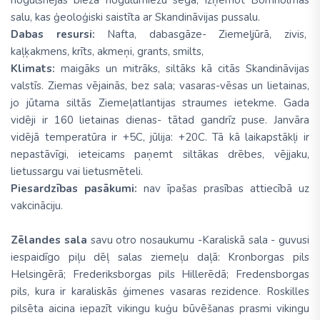
nogulsnējās bieza nogulumiežu sega, izņemot Bornholmas
salu, kas ģeoloģiski saistīta ar Skandināvijas pussalu.
Dabas resursi:
Nafta, dabasgāze- Ziemeļjūrā, zivis,
kaļķakmens, krīts, akmeņi, grants, smilts,
Klimats:
maigāks un mitrāks, siltāks kā citās Skandināvijas
valstīs. Ziemas vējainās, bez sala; vasaras-vēsas un lietainas,
jo jūtama siltās Ziemeļatlantijas straumes ietekme. Gada
vidēji ir 160 lietainas dienas- tātad gandrīz puse. Janvāra
vidējā temperatūra ir +5C, jūlija: +20C. Tā kā laikapstākļi ir
nepastāvīgi, ieteicams paņemt siltākas drēbes, vējjaku,
lietussargu vai lietusmēteli.
Piesardzības pasākumi:
nav īpašas prasības attiecībā uz
vakcināciju.
Zēlandes sala
savu otro nosaukumu -Karaliskā sala - guvusi
iespaidīgo piļu dēļ salas ziemeļu daļā: Kronborgas pils
Helsingērā; Frederiksborgas pils Hillerēdā; Fredensborgas
pils, kura ir karaliskās ģimenes vasaras rezidence. Roskilles
pilsēta aicina iepazīt vikingu kuģu būvēšanas prasmi vikingu