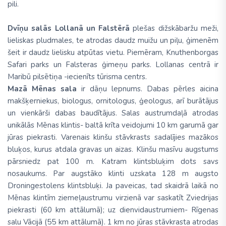
pili.
Dvīņu salās Lollanā un Falstērā
plešas dižskābaržu meži,
lieliskas pludmales, te atrodas daudz muižu un piļu, ģimenēm
šeit ir daudz lielisku atpūtas vietu. Piemēram, Knuthenborgas
Safari parks un Falsteras ģimeņu parks. Lollanas centrā ir
Maribū pilsētiņa -iecienīts tūrisma centrs.
Mazā Mēnas sala
ir dāņu lepnums. Dabas pērles aicina
makšķerniekus, biologus, ornitologus, ģeologus, arī burātājus
un vienkārši dabas baudītājus. Salas austrumdaļā atrodas
unikālās Mēnas klintis- baltā krīta veidojumi 10 km garumā gar
jūras piekrasti. Varenais klinšu stāvkrasts sadalījies mazākos
bluķos, kurus atdala gravas un aizas. Klinšu masīvu augstums
pārsniedz pat 100 m. Katram klintsbluķim dots savs
nosaukums. Par augstāko klinti uzskata 128 m augsto
Droningestolens klintsbluķi. Ja paveicas, tad skaidrā laikā no
Mēnas klintīm ziemeļaustrumu virzienā var saskatīt Zviedrijas
piekrasti (60 km attālumā); uz dienvidaustrumiem- Rīgenas
salu Vācijā (55 km attālumā). 1 km no jūras stāvkrasta atrodas