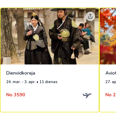
Dienvidkoreja
Avio
24. mar. - 3. apr. • 11 dienas
27. ap
No 3590
No 