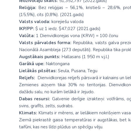
Iedzīvotāju skaits:
51,352,797 (2022.gads)
Reliģija:
Bez reliģijas – 56,1%, kristieši – 28,6%, pro
(15,5%), cits (0,8%). (2021.gads)
Valsts valoda:
korejiešu valoda
IKP/PP:
$ uz 1 iedz. $47,027 (2021.gads)
Valūta:
1 Dienvidkorejas vona (KRW) = 100 čonu
Valsts pārvaldes forma:
Republika, valsts galva prezi
Nacionālā Asambleja (273 deputāti). Republika tika pro
Augstākais punkts:
Hallasans (1 950 m v.j.l.)
Garākā upe:
Naktongana
Lielākās pilsētas:
Seula, Pusana, Tegu
Reljefs:
Dienvidkorejas reljefs pārsvarā ir kalnains un l
Zemienes aizņem tikai 30% no teritorijas. Dienvidkor
dažādu salu, no kurām lielākā ir Jejudo.
Dabas resursi:
Galvenie derīgie izrakteņi: volfrāms, 
svins, grafīts, zelts, sudrabs.
Klimats:
Klimats ir mērens, ar lielākiem nokrišņiem vasar
Ziemā piekrastē gaisa temperatūras ir augstākas, bet k
taifūni, kas nes līdzi plūdus un spēcīgu vēju.