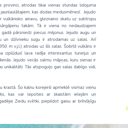
s provinci, atrodas tikai vienas stundas lidojuma
is jaunlaulātajiem, kas dodas medusmēnesī. Jejudo
 vulkānisko ainavu, gleznaino skatu uz subtropu
pārgājienu takām. Tā ir viena no nedaudzajiem
s gadā pārsniedz piecus miljonus. Jejudo augu un
 un dzīvnieku sugu ir atrodamas uz salas. Arī
 m v.j.l.) atrodas uz šīs salas. Šobrīd vulkāns ir
 izplūdusī lava radīja interesantus tuneļus un
enās. Jejudo vecās salmu mājiņas, kuru sienas ir
s unikalitāti. Tās atspoguļo gan salas dabīgo vidi,
u krastā. Šo kalnu korejieši apmeklē vismaz vienu
rks, kas var lepoties ar skaistām ielejām un
adējie Ziedu svētki, piepildot gaisu ar brīnišķīgu