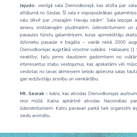
Jejudo
- vienīgā sala Dienvidkorejā, kas atzīta par sala
attālumā no Seulas. Šī sala ir vispopulārākais galamērķ
salu dēvē par „mazajām Havaju salām”. Sala lepojas ar
ainavu, smilšainajām pludmalēm, ūdenskritumiem un 
pasaules tūristu galamērķiem, kuras apmeklētāju skait
dzīvnieku pasaule ir bagāta – vairāk nekā 2000 augu
Dienvidkorejas augstākā virsotne vulkāns Hallasans (1 950
neaktīvs, taču pirms daudziem gadsimtiem no vulkāna
interesantus stabu veidojumus, kas apskatāmi vēl mūsdi
veidotas no lavas akmeņiem lieliski apliecina salas tauta
gan iedzīvotāju sirsnību un vienkāršību.
Mt. Seorak
– kalns, kas atrodas Dienvidkorejas austrum
reizi mūžā. Kalna apkārtnē atrodas Nacionālais pa
ūdenskritumiem. Katru pavasari parkā tiek organizēti ikg
ziedu aromātu.