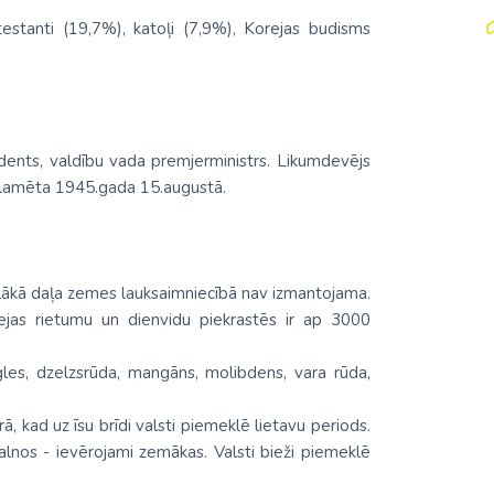
testanti (19,7%), katoļi (7,9%), Korejas budisms
dents, valdību vada premjerministrs. Likumdevējs
klamēta 1945.gada 15.augustā.
ielākā daļa zemes lauksaimniecībā nav izmantojama.
ejas rietumu un dienvidu piekrastēs ir ap 3000
ogles, dzelzsrūda, mangāns, molibdens, vara rūda,
ā, kad uz īsu brīdi valsti piemeklē lietavu periods.
alnos - ievērojami zemākas. Valsti bieži piemeklē