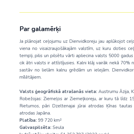
Par galamērķi
Ja plānojat ceļojumu uz Dienvidkoreju jau aplūkojot ceļ
viena no visaizraujošākajām valstīm, uz kuru doties ce
tempļi, pilis un pilsētu vārti apliecina valsts 5000 gadu
cik ātri valsts ir attīstījusies. Kalni klāj vairāk nekā 7
sastāv no lielām kalnu grēdām un ielejām. Dienvidkor
mīlētājiem.
Valsts ģeogrāfiskā atrašanās vieta:
Austrumu Āzija, K
Robežojas: Ziemeļos ar Ziemeļkoreju, ar kuru tā līdz 1
Rietumos, pāri Dzeltenajai jūrai atrodas Ķīnas tauta
atrodas Japāna.
Platība:
99 720 km²
Galvaspilsēta:
Seula