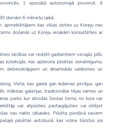
 provincēs, 1 speciālā autonomajā provincē, 6
z 90 dienām 6 mēnešu laikā.
em, apmeklētājiem, kas vēlas doties uz Koreju nav
 pirms došanās uz Koreju iesakām konsultēties ar
tnes liecības var redzēt gadsimtiem vecajās pilīs,
as kolekcijās, kas apliecina pilsētas senatnīgumu.
ām, debesskrāpjiem un dinamiskās satiksmes un
dong. Vieta, kas gaida gan ikdienas pircējus, gan
ti, mākslas galerijas, tradicionālie tējas namiņi un
anas parks, kur atrodas Seulas tornis, no kura var
lētāji var atpūsties pastaigājoties vai izīrējot
ešas nav nakts izklaides. Pilsēta piedāvā saviem
pašajā pilsētas autobusā, kas vizina tūristus pa