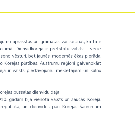
ojumu aprakstus un grāmatas var secināt, ka tā ir
ļojumā. Dienvidkoreja ir pretstatu valsts – vecie
s seno vēsturi, bet jaunās, modernās ēkas pierāda,
0% no Korejas platības. Austrumu reģioni galvenokārt
eja ir valsts piedzīvojumu meklētājiem un kalnu
orejas pussalas dienvidu daļa
910. gadam bija vienota valsts un saucās Koreja.
s republika, un dienvidos pāri Korejas šaurumam