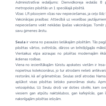
Administratīvai iedalījums: Dienvidkoreja iedalās 8
metropoles pilsētās un 1 speciālajā pilsētā.
Vīzas: LR pilsoņiem vīzas nav nepieciešamas, ja ceļo līd
Vakcinācijas prasības: Attiecībā uz veselības jautājumi
nepieciešams veikt nekādas īpašas vakcinācijas. Tomēr
savu ģimenes ārstu.
Seula
ir viena no pasaules lielākajām pilsētām. Tās pagā
pilsētas vārtos, svētnīcās, dārzos un brīnišķīgajās māksl
Vienlaikus elpa aizraujas no pilsētas modernajām ēk
ikdienas rosības.
Viena no iecienītākajām tūristu apskates vietām ir Insa-
nopietnus kolekcionārus, jo tur atrodami nelieli antikvariā
restorāni, kā arī grāmatnīcas. Seulas sirdī atrodas Nams
aplūkot visas pilsētas lielisko panorāmas skatu. Apmek
velosipēdus. Uz Seulu droši var doties cilvēki, kam sv
viesiem gan atpūtu naktsklubos, gan kafejnīcās, gan ī
naksnīgajām pilsētas ieliņām.