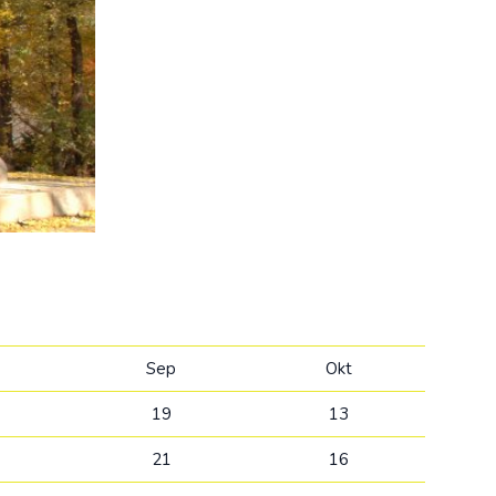
Kolumbija
Kostarika
Meksika
Panama
Sep
Okt
19
13
21
16