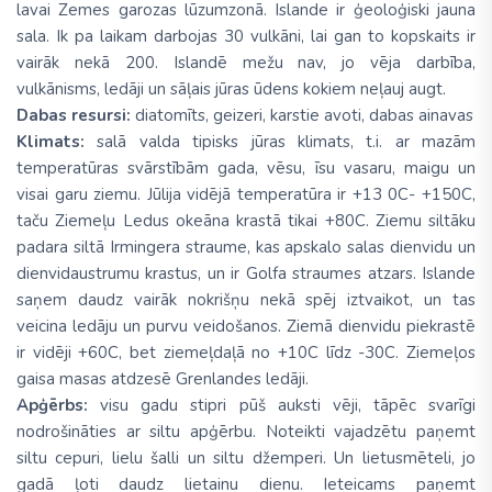
lavai Zemes garozas lūzumzonā. Islande ir ģeoloģiski jauna
sala. Ik pa laikam darbojas 30 vulkāni, lai gan to kopskaits ir
vairāk nekā 200. Islandē mežu nav, jo vēja darbība,
vulkānisms, ledāji un sāļais jūras ūdens kokiem neļauj augt.
Dabas resursi:
diatomīts, geizeri, karstie avoti, dabas ainavas
Klimats:
salā valda tipisks jūras klimats, t.i. ar mazām
temperatūras svārstībām gada, vēsu, īsu vasaru, maigu un
visai garu ziemu. Jūlija vidējā temperatūra ir +13 0C- +150C,
taču Ziemeļu Ledus okeāna krastā tikai +80C. Ziemu siltāku
padara siltā Irmingera straume, kas apskalo salas dienvidu un
dienvidaustrumu krastus, un ir Golfa straumes atzars. Islande
saņem daudz vairāk nokrišņu nekā spēj iztvaikot, un tas
veicina ledāju un purvu veidošanos. Ziemā dienvidu piekrastē
ir vidēji +60C, bet ziemeļdaļā no +10C līdz -30C. Ziemeļos
gaisa masas atdzesē Grenlandes ledāji.
Apģērbs:
visu gadu stipri pūš auksti vēji, tāpēc svarīgi
nodrošināties ar siltu apģērbu. Noteikti vajadzētu paņemt
siltu cepuri, lielu šalli un siltu džemperi. Un lietusmēteli, jo
gadā ļoti daudz lietainu dienu. Ieteicams paņemt