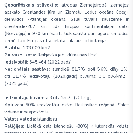
Ģeogrāfiskais stāvoklis:
atrodas Ziemeļeiropā, ziemeļos
apskalo Grenlandes jūra un Ziemeļu Ledus okeāna ūdeņi,
dienvidos Atlantijas okeāns. Salai tuvākā sauszeme ir
Grenlande-287 km, līdz Eiropas kontinentālajai daļai
(Norvēģija) ir 970 km. Valsts tiek saukta par „uguns un ledus
zemi”. Tā ir Eiropas otra lielākā sala aiz Lielbritānijas.
Platība:
103 000 km2
Galvaspilsēta:
Reikjavīka jeb „dūmainais līcis”
Iedzīvotāji:
345,464 (2022.gads)
Nacionālais sastāvs:
islandieši 81,7%, poļi 5,6%, dāņi 1%,
citi 11,7% Iedzīvotāju (2020.gads) blīvums: 3,5 cilv./km2 .
(2021.gads)
Iedzīvotāju blīvums:
3 cilv./km2 . (2013.g.)
Aptuveni 60% iedzīvotāju dzīvo Reikjavīkas reģionā. Salas
vidiene ir neapdzīvota.
Valsts valoda:
islandiešu
Reliģijas:
Lielākā daļa islandiešu (80%) ir luteriskās valsts