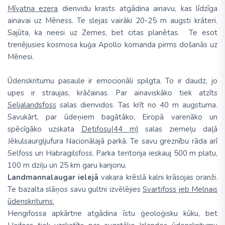
Mīvatna ezera
dienvidu krasts atgādina ainavu, kas līdzīga
ainavai uz Mēness. Te slejas vairāki 20-25 m augsti krāteri.
Sajūta, ka neesi uz Zemes, bet citas planētas. Te esot
trenējusies kosmosa kuģa Apollo komanda pirms došanās uz
Mēnesi.
Ūdenskritumu pasaule ir emocionāli spilgta. To ir daudz, jo
upes ir straujas, krāčainas. Par ainaviskāko tiek atzīts
Seljalandsfoss
salas dienvidos. Tas krīt no 40 m augstuma.
Savukārt, par ūdeņiem bagātāko, Eiropā varenāko un
spēcīgāko uzskata
Detifosu(44 m)
salas ziemeļu daļā
Jēkulsaurgljufura Nacionālajā parkā. Te savu greznību rāda arī
Selfoss un Habragilsfoss. Parka teritorija ieskauj 500 m platu,
100 m dziļu un 25 km garu kanjonu.
Landmannalaugar ielejā
vakara krēslā kalni krāsojas oranži.
Te bazalta slāņos savu gultni izvēlējies
Svartifoss jeb Melnais
ūdenskritums.
Hengifossa apkārtne atgādina īstu ģeoloģisku kūku, bet