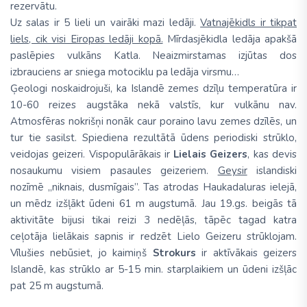
rezervātu.
Uz salas ir 5 lieli un vairāki mazi ledāji.
Vatnajēkidls ir tikpat
liels, cik visi Eiropas ledāji kopā.
Mīrdasjēkidla ledāja apakšā
paslēpies vulkāns Katla. Neaizmirstamas izjūtas dos
izbrauciens ar sniega motociklu pa ledāja virsmu…
Ģeologi noskaidrojuši, ka Islandē zemes dzīļu temperatūra ir
10-60 reizes augstāka nekā valstīs, kur vulkānu nav.
Atmosfēras nokrišņi nonāk caur poraino lavu zemes dzīlēs, un
tur tie sasilst. Spiediena rezultātā ūdens periodiski strūklo,
veidojas geizeri. Vispopulārākais ir
Lielais Geizers
, kas devis
nosaukumu visiem pasaules geizeriem.
Geysir
islandiski
nozīmē „niknais, dusmīgais”. Tas atrodas Haukadaluras ielejā,
un mēdz izšļākt ūdeni 61 m augstumā. Jau 19.gs. beigās tā
aktivitāte bijusi tikai reizi 3 nedēļās, tāpēc tagad katra
ceļotāja lielākais sapnis ir redzēt Lielo Geizeru strūklojam.
Vīlušies nebūsiet, jo kaimiņš
Strokurs
ir aktīvākais geizers
Islandē, kas strūklo ar 5-15 min. starplaikiem un ūdeni izšļāc
pat 25 m augstumā.