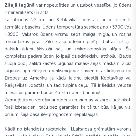
Zilajā lagūnā
var nopeldēties un uzlabot veselību, jo ūdens
ir mineralizēts un silts.
Tā atrodas 22 km no Keblavīkas lidostas, un ir iecienīts
termālais baseins. Ūdens temperatūra sasniedz no +370C līdz
+390C. Vakaros ūdens virsmu sedz maiga migla, un rosina
romantiskas jūtas. Zilo krāsu ūdenim piešķir baltais silīcijs,
dažādi ūdenī šķīstoši sāļi un mikroskopiskās aļģes. Šis
komplekss padara ūdeni jo īpaši dziedniecisku, attīrošu. Baltie
silīcija dubļi salikti kastēs lagūnas malās- sejas maskām. Zilās
lagūnas apmeklējumu veiksmīgi var savienot ar lidojumu no
Eiropas uz Ameriku, ja kādu laiciņu piestāj Keblavīkas vai
Reikjavīkas lidostās, un tad turpina ceļu. Tā ir lieliska veldze
miesai un garam- baudīt šo zilā ūdens brīnumu!
Ziemeļblāzmu vērošanai rudens un ziemas vakaros tiek rīkoti
īpaši izbraucieni, taču bez garantijas, ka tā tur būs. Kā jau visi
brīnumi šajā pasaulē- prognozēm nepakļaujas.
Kādā no islandiešu rakstnieka H.Laksnesa grāmatām varonis