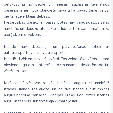
peldkostīmu, jo pelde un miesas izsildīšana termālajos
baseinos ir iemīļota islandiešu brīvā laika pavadīšanas veids,
pie tam zem klajas debess.
Piesardzības pasākumi: īpašas potes nav vajadzīgas.Uz salas
nav bišu, un daudzu citu kukaiņu-līdz ar to ir samazināts risks
alerģiskiem cilvēkiem.
Islandē nav dzelzceļa, un pārvietošanās notiek ar
autotransportu vai ar aviotransportu.
Islandē cilvēkiem nav arī uzvārdi. Tos veido tēva vārds, kuram
pievieno galotni attiecīgi dzimumam: sievietēm-dottir,
vīriešiem- son.
Kurā valstī vēl var redzēt banānus augam siltumnīcās?
Izrādās-Islandē tos audzē, un ne tikai banānus. Siltumnīcās
augļus briedina baklažāni, vīnogas, krāšņi zied rozes, istabas
augi. Un tas viss-subarktiskajā klimata joslā!