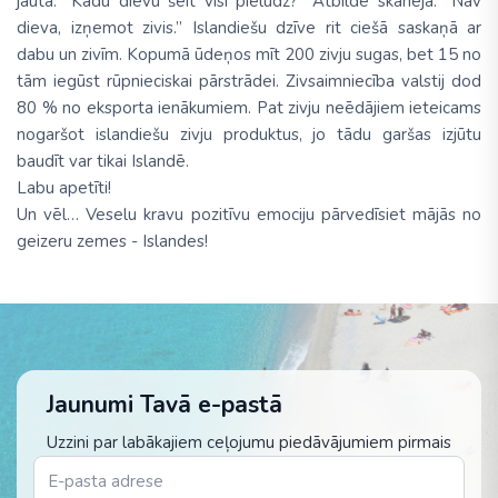
jautā: ”Kādu dievu šeit visi pielūdz?” Atbilde skanēja: ”Nav
dieva, izņemot zivis.” Islandiešu dzīve rit ciešā saskaņā ar
dabu un zivīm. Kopumā ūdeņos mīt 200 zivju sugas, bet 15 no
tām iegūst rūpnieciskai pārstrādei. Zivsaimniecība valstij dod
80 % no eksporta ienākumiem. Pat zivju neēdājiem ieteicams
nogaršot islandiešu zivju produktus, jo tādu garšas izjūtu
baudīt var tikai Islandē.
Labu apetīti!
Un vēl… Veselu kravu pozitīvu emociju pārvedīsiet mājās no
geizeru zemes - Islandes!
Jaunumi Tavā e-pastā
Uzzini par labākajiem ceļojumu piedāvājumiem pirmais