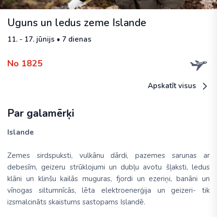
Uguns un ledus zeme Islande
11. - 17. jūnijs • 7 dienas
No 1825
Apskatīt visus
Par galamērķi
Islande
Zemes sirdspuksti, vulkānu dārdi, pazemes sarunas ar
debesīm, geizeru strūklojumi un dubļu avotu šļaksti, ledus
klāni un klinšu kailās muguras, fjordi un ezeriņi, banāni un
vīnogas siltumnīcās, lēta elektroenerģija un geizeri- tik
izsmalcināts skaistums sastopams Islandē.