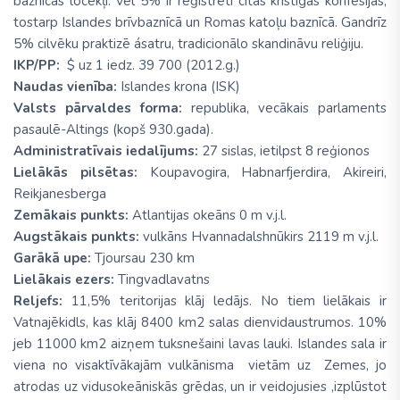
baznīcas locekļi. Vēl 5% ir reģistrēti citās kristīgās konfesijās,
tostarp Islandes brīvbaznīcā un Romas katoļu baznīcā. Gandrīz
5% cilvēku praktizē ásatru, tradicionālo skandināvu reliģiju.
IKP/PP:
$ uz 1 iedz. 39 700 (2012.g.)
Naudas vienība:
Islandes krona (ISK)
Valsts pārvaldes forma:
republika, vecākais parlaments
pasaulē-Altings (kopš 930.gada).
Administratīvais iedalījums:
27 sislas, ietilpst 8 reģionos
Lielākās pilsētas:
Koupavogira, Habnarfjerdira, Akireiri,
Reikjanesberga
Zemākais punkts:
Atlantijas okeāns 0 m v.j.l.
Augstākais punkts:
vulkāns Hvannadalshnūkirs 2119 m v.j.l.
Garākā upe:
Tjoursau 230 km
Lielākais ezers:
Tingvadlavatns
Reljefs:
11,5% teritorijas klāj ledājs. No tiem lielākais ir
Vatnajēkidls, kas klāj 8400 km2 salas dienvidaustrumos. 10%
jeb 11000 km2 aizņem tuksnešaini lavas lauki. Islandes sala ir
viena no visaktīvākajām vulkānisma vietām uz Zemes, jo
atrodas uz vidusokeāniskās grēdas, un ir veidojusies ,izplūstot