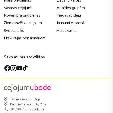
Maija brīvdienās
Dāvanu kartes
Vasaras ceļojumi
Atlaides grupām
Novembra brīvdienās
Piedāvāt ideju
Ziemassvētku ceļojumi
Jaunumi e-pastā
Svētku laiks
Atsauksmes
Ekskursijas pensionāriem
Seko mums socktīklos
Tallinas iela 30, Rīga
Kalnciema iela 116, Rīga
20 700 300
Noteikumi