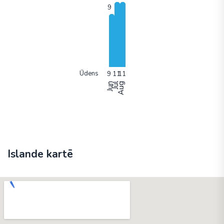
Ūdens
Jun
Jūl
Aug
Islande kartē