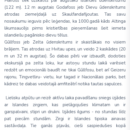
Haifoss tiek uzskatīts par augstāko Islandes ūdenskritumu
(122 m). 12 m augstais Godafoss jeb Dievu ūdenskritums
atrodas ziemeļdaļā uz Skaulfandafljoutas. Tas savu
nosaukumu ieguvis pēc leģendas, ka 1000.gadā kāds Altinga
likumsaucējs pirms kristietības pieņemšanas šeit iemeta
islandiešu pagānisko dievu tēlus.
Gūllfoss jeb Zelta ūdenskritums ir skaistākais no visiem
brāļiem. Tas atrodas uz Hvitau upes, un veido 2 kaskādes (20
m un 32 m augstas). Šo dabas pērli var izbaudīt, dodoties
ekskursijā pa zelta loku, kur astoņu stundu laikā varēsiet
redzēt un emocionāli baudīt ne tikai Gūllfosu, bet arī Geizeru
rajonu, Tingvetliru- vietu, kur tagad ir Nacionālais parks, bet
kādreiz te dabas veidotajā amfiteātrī notika tautas sapulces.
Lielisku atpūtu un reizē aktīvu laika pavadīšanu sniegs izjādes
ar Islandes zirgiem, kas pielāgojušies klimatam un ir
garspalvaini, stipri un drukni. Izjādes ilgums - no stundas līdz
pat piecām stundām. Zirgi ir Islandes tipiska ainavas
sastāvdaļa. Tie ganās pļavās, cieši saspiedušies kopā