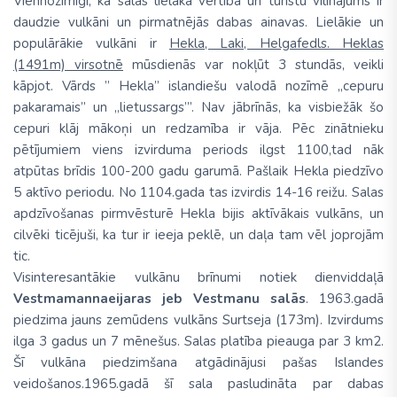
Viennozīmīgi, ka salas lielākā vērtība un tūristu vilinājums ir
daudzie vulkāni un pirmatnējās dabas ainavas. Lielākie un
populārākie vulkāni ir
Hekla, Laki, Helgafedls. Heklas
(1491m) virsotnē
mūsdienās var nokļūt 3 stundās, veikli
kāpjot. Vārds ” Hekla” islandiešu valodā nozīmē „cepuru
pakaramais” un „lietussargs’”. Nav jābrīnās, ka visbiežāk šo
cepuri klāj mākoņi un redzamība ir vāja. Pēc zinātnieku
pētījumiem viens izvirduma periods ilgst 1100,tad nāk
atpūtas brīdis 100-200 gadu garumā. Pašlaik Hekla piedzīvo
5 aktīvo periodu. No 1104.gada tas izvirdis 14-16 reižu. Salas
apdzīvošanas pirmvēsturē Hekla bijis aktīvākais vulkāns, un
cilvēki ticējuši, ka tur ir ieeja peklē, un daļa tam vēl joprojām
tic.
Visinteresantākie vulkānu brīnumi notiek dienviddaļā
Vestmamannaeijaras jeb Vestmanu salās
. 1963.gadā
piedzima jauns zemūdens vulkāns Surtseja (173m). Izvirdums
ilga 3 gadus un 7 mēnešus. Salas platība pieauga par 3 km2.
Šī vulkāna piedzimšana atgādinājusi pašas Islandes
veidošanos.1965.gadā šī sala pasludināta par dabas