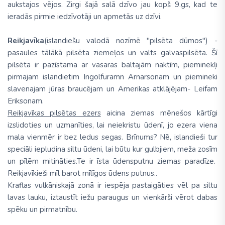
aukstajos vējos. Zirgi šajā salā dzīvo jau kopš 9.gs, kad te
ieradās pirmie iedzīvotāji un apmetās uz dzīvi.
Reikjavīka
(islandiešu valodā nozīmē ''pilsēta dūmos'') -
pasaules tālākā pilsēta ziemeļos un valts galvaspilsēta. Šī
pilsēta ir pazīstama ar vasaras baltajām naktīm, pieminekļi
pirmajam islandietim Ingolfuramn Arnarsonam un piemineki
slavenajam jūras braucējam un Amerikas atklājējam- Leifam
Eriksonam.
Reikjavīkas pilsētas ezers
aicina ziemas mēnešos kārtīgi
izslidoties un uzmanīties, lai neiekristu ūdenī, jo ezera viena
mala vienmēr ir bez ledus segas. Brīnums? Nē, islandieši tur
speciāli iepludina siltu ūdeni, lai būtu kur gulbjiem, meža zosīm
un pīlēm mitināties.Te ir īsta ūdensputnu ziemas paradīze.
Reikjavīkieši mīl barot mīlīgos ūdens putnus..
Kraflas vulkāniskajā zonā ir iespēja pastaigāties vēl pa siltu
lavas lauku, iztaustīt iežu paraugus un vienkārši vērot dabas
spēku un pirmatnību.