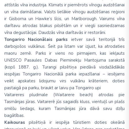
attīstās vīna industrija. Klimats ir piemērots vīnogu audzēšanai
un vīna darināšanai. Valsts lielākie vīnogu audzēšanas reģioni
ir Gisborna un Hawke’s līcis, un Marlborough. Vairums vīna
darītavu atrodas blakus pilsētām un ir viegli sasniedzamas
vīna degustācijai. Daudzās vīna darītavās ir restorāni.
Tongariro Nacionālais parks
ietver savā teritorijā trīs
darbojošos vulkānus. Šeit pa īstam var izjust, ka atrodaties
maoru zemē. Parks ir viens no pirmajiem, kas iekļauts
UNESCO Pasaules Dabas Pieminekļu Mantojuma sarakstā
(kopš 1887. g.). Turangi pilsētiņa piedāvā visdažādākās
iespējas Tongariro Nacionālā parka iepazīšanai – iesējams
veikt apskates lidojumu virs vulkānu krāteriem, doties
pastaigā pa parku, braukt ar laivu pa Tongariro upi
Vaitareres pludmale (Waitarere beach) atrodas pie
Tasmānjas jūras. Vaitarerē jūs sagaidīs kluss, vientuļš un plašs
smilšu liedags, kuram Tasmānijas jūra dāvā savu dzīļu
bagātības.
Kaikouras
pilsētiņā ir iespēja tūristiem doties okeānā