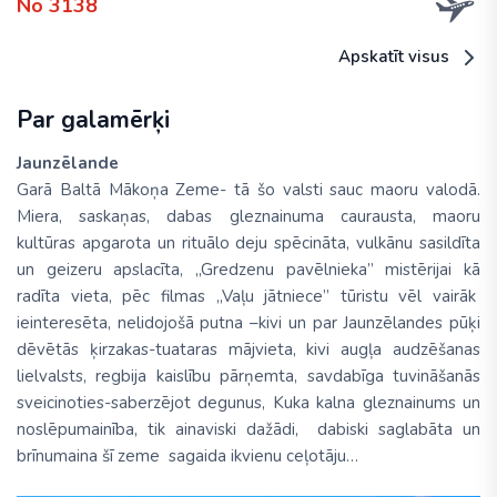
No 3138
Apskatīt visus
Par galamērķi
Jaunzēlande
Garā Baltā Mākoņa Zeme- tā šo valsti sauc maoru valodā.
Miera, saskaņas, dabas gleznainuma caurausta, maoru
kultūras apgarota un rituālo deju spēcināta, vulkānu sasildīta
un geizeru apslacīta, „Gredzenu pavēlnieka” mistērijai kā
radīta vieta, pēc filmas „Vaļu jātniece” tūristu vēl vairāk
ieinteresēta, nelidojošā putna –kivi un par Jaunzēlandes pūķi
dēvētās ķirzakas-tuataras mājvieta, kivi augļa audzēšanas
lielvalsts, regbija kaislību pārņemta, savdabīga tuvināšanās
sveicinoties-saberzējot degunus, Kuka kalna gleznainums un
noslēpumainība, tik ainaviski dažādi, dabiski saglabāta un
brīnumaina šī zeme sagaida ikvienu ceļotāju…