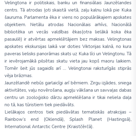
Velingtona ir politiskais, banku un finansiālais Jaunzēlandes
centrs. Tā atrodas ļoti skaistā vietā, zaļu kalnu lokā pie Kuka
šauruma. Parlamenta ēka ir viens no populārākajiem apskates
objektiem. Netālu atrodas Nacionālais arhīvs, Nacionālā
bibliotēka un vecās valdības ēkas(otra lielākā koka ēka
pasaulē) ir atvērtas apmeklētājiem bez maksas. Velingtonas
apskates ekskursijas laikā var doties Viktorijas kalnā, no kura
paveras lielisks panorāmas skats uz Kuka līci un Velingtonu. Tā
ir ievērojamākā pilsētas skatu vieta jau kopš maoru laikiem.
Tomēr šeit jūs sagaidīs arī … Velingtonai raksturīgās stiprās
vēja brāzmas.
Jaunzēlandē nebūs garlaicīgi arī bērniem. Zirgu izjādes, sniega
aktivitātes, vaļu novērošana, augļu vākšana un savvaļas dabas
centru un zooloģisko dārzu apmeklēšana ir tikai neliela daļa
no tā, kas tūristiem tiek piedāvāts.
Lielākajos centros tiek piedāvātas tematiskās atrakcijas –
Rainbow’s end (Oklendā), Splash Planet (Hastingsā),
International Antarctic Centre (Kraistčērčā).