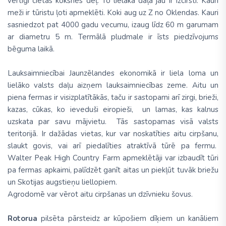
vērtīgi cietās koksnes dēļ. To lielākā daļa jau ir izcirsti. Kauri
meži ir tūristu ļoti apmeklēti. Koki aug uz Z no Oklendas. Kauri
sasniedzot pat 4000 gadu vecumu, izaug līdz 60 m garumam
ar diametru 5 m. Termālā pludmale ir īsts piedzīvojums
bēguma laikā.
Lauksaimniecībai Jaunzēlandes ekonomikā ir liela loma un
lielāko valsts daļu aizņem lauksaimniecības zeme. Aitu un
piena fermas ir visizplatītākās, taču ir sastopami arī zirgi, brieži,
kazas, cūkas, ko ieveduši eiropieši, un lamas, kas kalnus
uzskata par savu mājvietu. Tās sastopamas visā valsts
teritorijā. Ir dažādas vietas, kur var noskatīties aitu cirpšanu,
slaukt govis, vai arī piedalīties atraktīvā tūrē pa fermu.
Walter Peak High Country Farm apmeklētāji var izbaudīt tūri
pa fermas apkaimi, palīdzēt ganīt aitas un piekļūt tuvāk briežu
un Skotijas augstieņu liellopiem.
Agrodomē var vērot aitu cirpšanas un dzīvnieku šovus.
Rotorua
pilsēta pārsteidz ar kūpošiem dīķiem un kanāliem