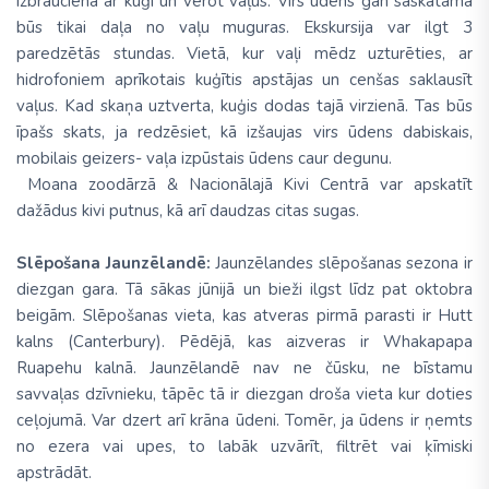
izbraucienā ar kuģi un vērot vaļus. Virs ūdens gan saskatāma
būs tikai daļa no vaļu muguras. Ekskursija var ilgt 3
paredzētās stundas. Vietā, kur vaļi mēdz uzturēties, ar
hidrofoniem aprīkotais kuģītis apstājas un cenšas saklausīt
vaļus. Kad skaņa uztverta, kuģis dodas tajā virzienā. Tas būs
īpašs skats, ja redzēsiet, kā izšaujas virs ūdens dabiskais,
mobilais geizers- vaļa izpūstais ūdens caur degunu.
Moana zoodārzā & Nacionālajā Kivi Centrā var apskatīt
dažādus kivi putnus, kā arī daudzas citas sugas.
Slēpošana Jaunzēlandē:
Jaunzēlandes slēpošanas sezona ir
diezgan gara. Tā sākas jūnijā un bieži ilgst līdz pat oktobra
beigām. Slēpošanas vieta, kas atveras pirmā parasti ir Hutt
kalns (Canterbury). Pēdējā, kas aizveras ir Whakapapa
Ruapehu kalnā. Jaunzēlandē nav ne čūsku, ne bīstamu
savvaļas dzīvnieku, tāpēc tā ir diezgan droša vieta kur doties
ceļojumā. Var dzert arī krāna ūdeni. Tomēr, ja ūdens ir ņemts
no ezera vai upes, to labāk uzvārīt, filtrēt vai ķīmiski
apstrādāt.