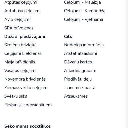
Atpūtas ceļojumi
Ceļojumi - Malaizija
Autobusu ceļojumi
Ceļojumi - Kambodža
Avio ceļojumi
Ceļojumi - Vjetnama
SPA brīvdienas
Dažādi piedāvājumi
Cits
Skolēnu brīvlaikā
Noderīga informācija
Ceļojumi Lieldienās
Atstāt atsauksmi
Maija brīvdienās
Dāvanu kartes
Vasaras ceļojumi
Atlaides grupām
Novembra brīvdienās
Piedāvāt ideju
Ziemassvētku ceļojumi
Jaunumi e-pastā
Svētku laiks
Atsauksmes
Ekskursijas pensionāriem
Seko mums socktīklos