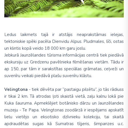
Ledus laikmets tajā ir atstājis neaprakstāmas ielejas,
tektoniskie spēki pacēla Dienvidu Alpus. Pludmales, līči, ostas
un klintis kopā veido 18 000 km garu joslu.
Jebkurā Jaunzēlandes tūrisma informācijas centrā tiek piedāvā
ekskursiju uz Gredzenu pavēlnieka filmēšanas vietām. Tādu ir
ap 150, par tām ir sarakstītas speciālas grāmatas, ceļveži un
suvenīru veikali piedāvā plašu suvenīru klāstu.
Velingtona
- tiek dēvēta par “pastaigu pilsētu”, jo tās rādiuss
ir tikai 2 km. Tā atrodas ļoti skaistā vietā, zaļu kalnu lokā pie
Kuka šauruma. Apmeklējiet botānisko dārzu un Jaunzēlandes
muzeju - Te Papa. Velingtonas zoodārzā ir iespējams apskatīt
lielu vietējo un eksotisko dzīvnieku kolekciju, tai skaitā
apdraudētas sugas kā Sumatras tīģeris, šimpanzes u.c.