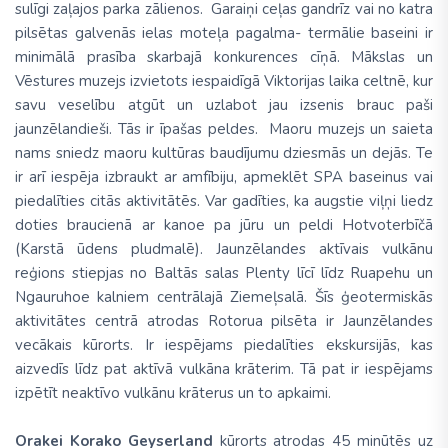
sulīgi zaļajos parka zālienos. Garaiņi ceļas gandrīz vai no katra
pilsētas galvenās ielas moteļa pagalma- termālie baseini ir
minimālā prasība skarbajā konkurences cīņā. Mākslas un
Vēstures muzejs izvietots iespaidīgā Viktorijas laika celtnē, kur
savu veselību atgūt un uzlabot jau izsenis brauc paši
jaunzēlandieši. Tās ir īpašas peldes. Maoru muzejs un saieta
nams sniedz maoru kultūras baudījumu dziesmās un dejās. Te
ir arī iespēja izbraukt ar amfībiju, apmeklēt SPA baseinus vai
piedalīties citās aktivitātēs. Var gadīties, ka augstie viļņi liedz
doties braucienā ar kanoe pa jūru un peldi Hotvoterbīčā
(Karstā ūdens pludmalē). Jaunzēlandes aktīvais vulkānu
reģions stiepjas no Baltās salas Plenty līcī līdz Ruapehu un
Ngauruhoe kalniem centrālajā Ziemeļsalā. Šīs ģeotermiskās
aktivitātes centrā atrodas Rotorua pilsēta ir Jaunzēlandes
vecākais kūrorts. Ir iespējams piedalīties ekskursijās, kas
aizvedīs līdz pat aktīvā vulkāna krāterim. Tā pat ir iespējams
izpētīt neaktīvo vulkānu krāterus un to apkaimi.
Orakei Korako Geyserland
kūrorts atrodas 45 minūtēs uz