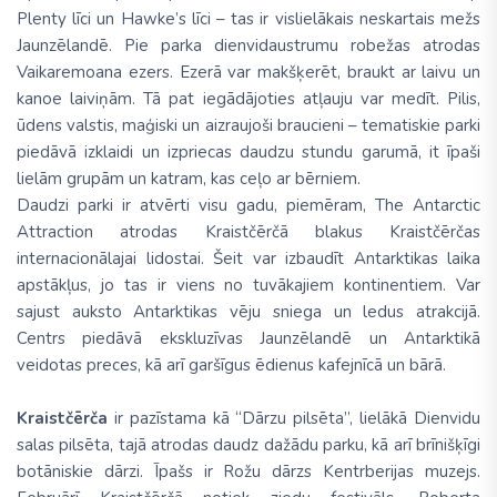
Plenty līci un Hawke’s līci – tas ir vislielākais neskartais mežs
Jaunzēlandē. Pie parka dienvidaustrumu robežas atrodas
Vaikaremoana ezers. Ezerā var makšķerēt, braukt ar laivu un
kanoe laiviņām. Tā pat iegādājoties atļauju var medīt. Pilis,
ūdens valstis, maģiski un aizraujoši braucieni – tematiskie parki
piedāvā izklaidi un izpriecas daudzu stundu garumā, it īpaši
lielām grupām un katram, kas ceļo ar bērniem.
Daudzi parki ir atvērti visu gadu, piemēram, The Antarctic
Attraction atrodas Kraistčērčā blakus Kraistčērčas
internacionālajai lidostai. Šeit var izbaudīt Antarktikas laika
apstākļus, jo tas ir viens no tuvākajiem kontinentiem. Var
sajust auksto Antarktikas vēju sniega un ledus atrakcijā.
Centrs piedāvā ekskluzīvas Jaunzēlandē un Antarktikā
veidotas preces, kā arī garšīgus ēdienus kafejnīcā un bārā.
Kraistčērča
ir pazīstama kā “Dārzu pilsēta”, lielākā Dienvidu
salas pilsēta, tajā atrodas daudz dažādu parku, kā arī brīnišķīgi
botāniskie dārzi. Īpašs ir Rožu dārzs Kentrberijas muzejs.