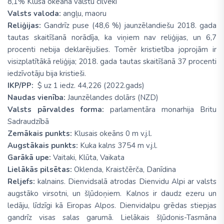
8,1% Klusā okeāna valstu cilvēki
Valsts valoda:
angļu, maoru
Reliģijas:
Gandrīz puse (48,6 %) jaunzēlandiešu 2018. gada
tautas skaitīšanā norādīja, ka viņiem nav reliģijas, un 6,7
procenti nebija deklarējušies. Tomēr kristietība joprojām ir
visizplatītākā reliģija; 2018. gada tautas skaitīšanā 37 procenti
iedzīvotāju bija kristieši.
IKP/PP:
$ uz 1 iedz. 44,226 (2022.gads)
Naudas vienība:
Jaunzēlandes dolārs (NZD)
Valsts pārvaldes forma:
parlamentāra monarhija Britu
Sadraudzībā
Zemākais punkts:
Klusais okeāns 0 m v.j.l.
Augstākais punkts:
Kuka kalns 3754 m v.j.l.
Garākā upe:
Vaitaki, Klūta, Vaikata
Lielākās pilsētas:
Oklenda, Kraistčērča, Danīdina
Reljefs:
kalnains. Dienvidsalā atrodas Dienvidu Alpi ar valsts
augstāko virsotni, un šļūdoņiem. Kalnos ir daudz ezeru un
ledāju, līdzīgi kā Eiropas Alpos. Dienvidalpu grēdas stiepjas
gandrīz visas salas garumā. Lielākais šļūdonis-Tasmāna