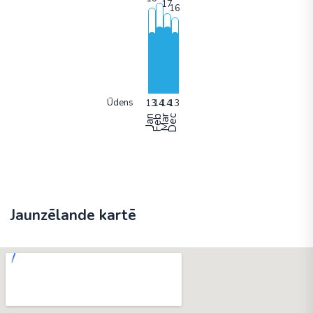
Ūdens
Jan
Feb
Mar
Dec
Jaunzēlande kartē