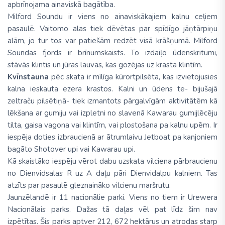
apbrīnojama ainaviskā bagātība.
Milford Soundu ir viens no ainaviskākajiem kalnu ceļiem
pasaulē. Vaitomo alas tiek dēvētas par spīdīgo jāņtārpiņu
alām, jo tur tos var patiešām redzēt visā krāšņumā. Milford
Soundas fjords ir brīnumskaists. To izdaiļo ūdenskritumi,
stāvās klintis un jūras lauvas, kas gozējas uz krasta klintīm.
Kvīnstauna
pēc skata ir mīlīga kūrortpilsēta, kas izvietojusies
kalna ieskauta ezera krastos. Kalni un ūdens te- bijušajā
zeltraču pilsētiņā- tiek izmantots pārgalvīgām aktivitātēm kā
lēkšana ar gumiju vai izpletni no slavenā Kawarau gumijlēcēju
tilta, gaisa vagona vai klintīm, vai plostošana pa kalnu upēm. Ir
iespēja doties izbraucienā ar ātrumlaivu Jetboat pa kanjoniem
bagāto Shotover upi vai Kawarau upi.
Kā skaistāko iespēju vērot dabu uzskata vilciena pārbraucienu
no Dienvidsalas R uz A daļu pāri Dienvidalpu kalniem. Tas
atzīts par pasaulē gleznaināko vilcienu maršrutu.
Jaunzēlandē ir 11 nacionālie parki. Viens no tiem ir Urewera
Nacionālais parks. Dažas tā daļas vēl pat līdz šim nav
izpētītas. Šis parks aptver 212, 672 hektārus un atrodas starp