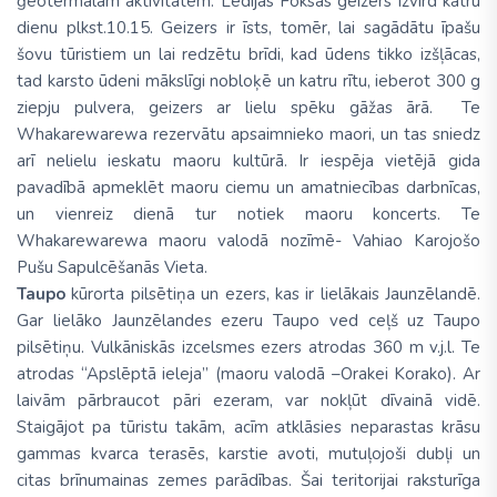
ģeotermālām aktivitātēm. Lēdijas Foksas geizers izvird katru
dienu plkst.10.15. Geizers ir īsts, tomēr, lai sagādātu īpašu
šovu tūristiem un lai redzētu brīdi, kad ūdens tikko izšļācas,
tad karsto ūdeni mākslīgi nobloķē un katru rītu, ieberot 300 g
ziepju pulvera, geizers ar lielu spēku gāžas ārā. Te
Whakarewarewa rezervātu apsaimnieko maori, un tas sniedz
arī nelielu ieskatu maoru kultūrā. Ir iespēja vietējā gida
pavadībā apmeklēt maoru ciemu un amatniecības darbnīcas,
un vienreiz dienā tur notiek maoru koncerts. Te
Whakarewarewa maoru valodā nozīmē- Vahiao Karojošo
Pušu Sapulcēšanās Vieta.
Taupo
kūrorta pilsētiņa un ezers, kas ir lielākais Jaunzēlandē.
Gar lielāko Jaunzēlandes ezeru Taupo ved ceļš uz Taupo
pilsētiņu. Vulkāniskās izcelsmes ezers atrodas 360 m v.j.l. Te
atrodas “Apslēptā ieleja” (maoru valodā –Orakei Korako). Ar
laivām pārbraucot pāri ezeram, var nokļūt dīvainā vidē.
Staigājot pa tūristu takām, acīm atklāsies neparastas krāsu
gammas kvarca terasēs, karstie avoti, mutuļojoši dubļi un
citas brīnumainas zemes parādības. Šai teritorijai raksturīga