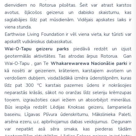
dienvidiem no Rotorua pilsētas. Šeit var atrast karstos
avotus, šļācošos geizerus un dabisko skaistumu, kas
saglabājies līdz pat mūsdienām. Vidējais apskates laiks ir
viena stunda.
Earthwise Living Foundation ir vēl viena vieta, kur tūristi var
apskatīt vulkāniskus dabasskatus.
Wai-O-Tapu geizeru parks
piedāvā redzēt un izjust
ģeotermālās aktivitātes. Tas atrodas ārpus Rotorua. Gan
Wai-O-Tapu , gan Te
Whakarewarewa Nacionālie parki
ir
kā nosēti ar geizeriem, krāteriem, karstajiem avotiem un
verdošiem dubļiem, visdažādākā izmēra ūdenstilpnēm, kuras
līdz pat 300 ºC karstais pazemes ūdens ir nokrāsojies
neparastās krāsās, sākot no oranžas līdz seleriju krēmzupas
toņiem, izgraužoties cauri iežiem un absorbējot minerālus.
Būs iespēja redzēt Lēdijas Knoksas geizeru, šampanieša
baseinu, Līgavas Plīvura ūdenskritumu, Mākslinieka Paleti,
arsēna ezeru, u.c. apbrīnojamus dabas veidojumus. Degunam
var nepatikt asā sēra smaka, kas piederas tādām