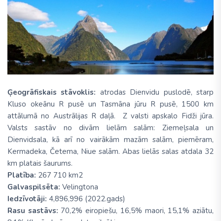
Ģeogrāfiskais stāvoklis:
atrodas Dienvidu puslodē, starp
Kluso okeānu R pusē un Tasmāna jūru R pusē, 1500 km
attālumā no Austrālijas R daļā. Z valsti apskalo Fidži jūra.
Valsts sastāv no divām lielām salām: Ziemeļsala un
Dienvidsala, kā arī no vairākām mazām salām, piemēram,
Kermadeka, Četema, Niue salām. Abas lielās salas atdala 32
km platais šaurums.
Platība:
267 710 km2
Galvaspilsēta:
Velingtona
Iedzīvotāji:
4,896,996 (2022.gads)
Rasu sastāvs:
70,2% eiropiešu, 16,5% maori, 15,1% aziātu,