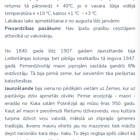
retumis tā pārsniedz + 40ºC, jo ir vasara. Jūlija vidējā
temperatūra ir +10 ºC, kalnos +1 ºC - +3 ºC.
Labākais laiks apmeklēšanai ir no augusta līdz janvārim.
Piesardzības pasākumi:
Nav īpašu prasību ceļotājiem
attiecībā uz vakcināciju.
No 1840. gada līdz 1907. gadam Jaunzēlande bija
Lielbritānijas kolonija, bet pilnīgu neatkarību tā ieguva 1947.
gadā. Pirmiedzīvotāji maori joprojām sastāda gandrīz 8%
iedzīvotāju. Tā bija pirmā zeme, kur sievietēm tika piešķirtas
balsstiesības.
Jaunzēlande
bija viena no pēdējām vietām uz Zemes, kur uz
pastāvīgu dzīvi apmetās cilvēki. Pirmie ieceļotāji - maori -
ieradās no Kuka salām Polinēzijā ap mūsu ēras 950. gadu.
Kaut arī maori ir pieņēmuši Rietumu dzīvesveidu, viņu kultūra
turpina dzīvot viņu valodā, mākslā un stiprajās ģimenes
tradīcijās. Ikviens maoru vīrietis jau no mazotnes tiek mācīts
dejot nacionālo kara deju- haku. To dejo regbija spēli sākot kā