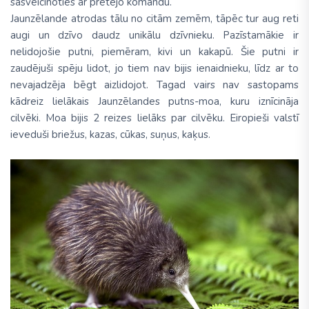
sasveicinoties ar pretējo komandu.
Jaunzēlande atrodas tālu no citām zemēm, tāpēc tur aug reti
augi un dzīvo daudz unikālu dzīvnieku. Pazīstamākie ir
nelidojošie putni, piemēram, kivi un kakapū. Šie putni ir
zaudējuši spēju lidot, jo tiem nav bijis ienaidnieku, līdz ar to
nevajadzēja bēgt aizlidojot. Tagad vairs nav sastopams
kādreiz lielākais Jaunzēlandes putns-moa, kuru iznīcināja
cilvēki. Moa bijis 2 reizes lielāks par cilvēku. Eiropieši valstī
ieveduši briežus, kazas, cūkas, suņus, kaķus.