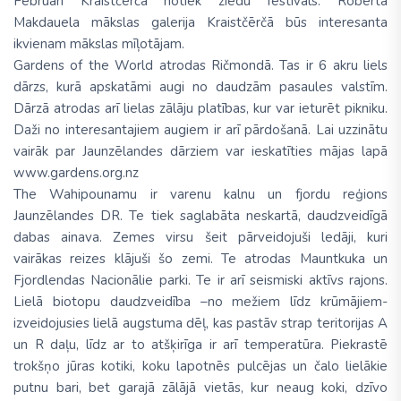
Februārī Kraistčērčā notiek ziedu festivāls. Roberta
Makdauela mākslas galerija Kraistčērčā būs interesanta
ikvienam mākslas mīļotājam.
Gardens of the World atrodas Ričmondā. Tas ir 6 akru liels
dārzs, kurā apskatāmi augi no daudzām pasaules valstīm.
Dārzā atrodas arī lielas zālāju platības, kur var ieturēt pikniku.
Daži no interesantajiem augiem ir arī pārdošanā. Lai uzzinātu
vairāk par Jaunzēlandes dārziem var ieskatīties mājas lapā
www.gardens.org.nz
The Wahipounamu ir varenu kalnu un fjordu reģions
Jaunzēlandes DR. Te tiek saglabāta neskartā, daudzveidīgā
dabas ainava. Zemes virsu šeit pārveidojuši ledāji, kuri
vairākas reizes klājuši šo zemi. Te atrodas Mauntkuka un
Fjordlendas Nacionālie parki. Te ir arī seismiski aktīvs rajons.
Lielā biotopu daudzveidība –no mežiem līdz krūmājiem-
izveidojusies lielā augstuma dēļ, kas pastāv strap teritorijas A
un R daļu, līdz ar to atšķirīga ir arī temperatūra. Piekrastē
trokšņo jūras kotiki, koku lapotnēs pulcējas un čalo lielākie
putnu bari, bet garajā zālājā vietās, kur neaug koki, dzīvo