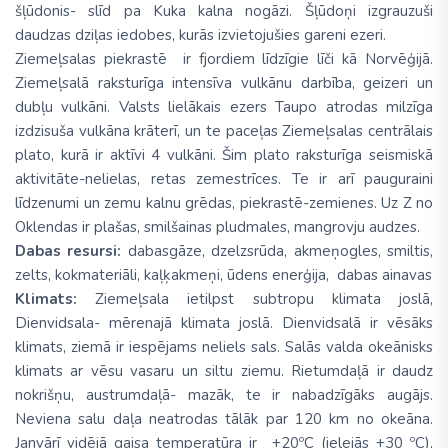
šļūdonis- slīd pa Kuka kalna nogāzi. Šļūdoņi izgrauzuši
daudzas dziļas iedobes, kurās izvietojušies gareni ezeri.
Ziemeļsalas piekrastē ir fjordiem līdzīgie līči kā Norvēģijā.
Ziemeļsalā raksturīga intensīva vulkānu darbība, geizeri un
dubļu vulkāni. Valsts lielākais ezers Taupo atrodas milzīga
izdzisuša vulkāna krāterī, un te paceļas Ziemeļsalas centrālais
plato, kurā ir aktīvi 4 vulkāni. Šim plato raksturīga seismiskā
aktivitāte-nelielas, retas zemestrīces. Te ir arī pauguraini
līdzenumi un zemu kalnu grēdas, piekrastē-zemienes. Uz Z no
Oklendas ir plašas, smilšainas pludmales, mangrovju audzes.
Dabas resursi:
dabasgāze, dzelzsrūda, akmeņogles, smiltis,
zelts, kokmateriāli, kaļķakmeņi, ūdens enerģija, dabas ainavas
Klimats:
Ziemeļsala ietilpst subtropu klimata joslā,
Dienvidsala- mērenajā klimata joslā. Dienvidsalā ir vēsāks
klimats, ziemā ir iespējams neliels sals. Salās valda okeānisks
klimats ar vēsu vasaru un siltu ziemu. Rietumdaļā ir daudz
nokrišņu, austrumdaļā- mazāk, te ir nabadzīgāks augājs.
Neviena salu daļa neatrodas tālāk par 120 km no okeāna.
Janvārī vidējā gaisa temperatūra ir +20ºC (ielejās +30 ºC),