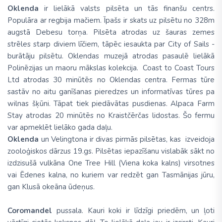
Oklenda
ir lielākā valsts pilsēta un tās finanšu centrs.
Populāra ar regbija mačiem. Īpašs ir skats uz pilsētu no 328m
augstā Debesu torņa. Pilsēta atrodas uz šauras zemes
strēles starp diviem līčiem, tāpēc iesaukta par City of Sails -
burātāju pilsētu. Oklendas muzejā atrodas pasaulē lielākā
Polinēzijas un maoru mākslas kolekcija. Coast to Coast Tours
Ltd atrodas 30 minūtēs no Oklendas centra. Fermas tūre
sastāv no aitu ganīšanas pieredzes un informatīvas tūres pa
wilnas šķūni. Tāpat tiek piedāvātas pusdienas. Alpaca Farm
Stay atrodas 20 minūtēs no Kraistčērčas lidostas. Šo fermu
var apmeklēt lielāko gada daļu.
Oklenda
un Velingtona ir divas pirmās pilsētas, kas izveidoja
zooloģiskos dārzus 19.gs. Pilsētas iepazīšanu vislabāk sākt no
izdzisušā vulkāna One Tree Hill (Viena koka kalns) virsotnes
vai Ēdenes kalna, no kuriem var redzēt gan Tasmānijas jūru,
gan Klusā okeāna ūdeņus.
Coromandel
pussala. Kauri koki ir līdzīgi priedēm, un ļoti