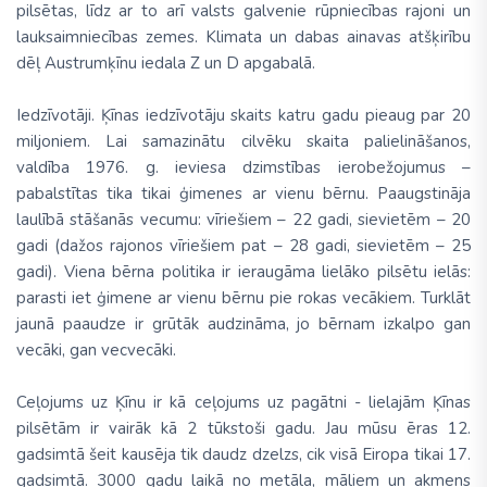
pilsētas, līdz ar to arī valsts galvenie rūpniecības rajoni un
lauksaimniecības zemes. Klimata un dabas ainavas atšķirību
dēļ Austrumķīnu iedala Z un D apgabalā.
Iedzīvotāji. Ķīnas iedzīvotāju skaits katru gadu pieaug par 20
miljoniem. Lai samazinātu cilvēku skaita palielināšanos,
valdība 1976. g. ieviesa dzimstības ierobežojumus –
pabalstītas tika tikai ģimenes ar vienu bērnu. Paaugstināja
laulībā stāšanās vecumu: vīriešiem – 22 gadi, sievietēm – 20
gadi (dažos rajonos vīriešiem pat – 28 gadi, sievietēm – 25
gadi). Viena bērna politika ir ieraugāma lielāko pilsētu ielās:
parasti iet ģimene ar vienu bērnu pie rokas vecākiem. Turklāt
jaunā paaudze ir grūtāk audzināma, jo bērnam izkalpo gan
vecāki, gan vecvecāki.
Ceļojums uz Ķīnu ir kā ceļojums uz pagātni - lielajām Ķīnas
pilsētām ir vairāk kā 2 tūkstoši gadu. Jau mūsu ēras 12.
gadsimtā šeit kausēja tik daudz dzelzs, cik visā Eiropa tikai 17.
gadsimtā. 3000 gadu laikā no metāla, māliem un akmens