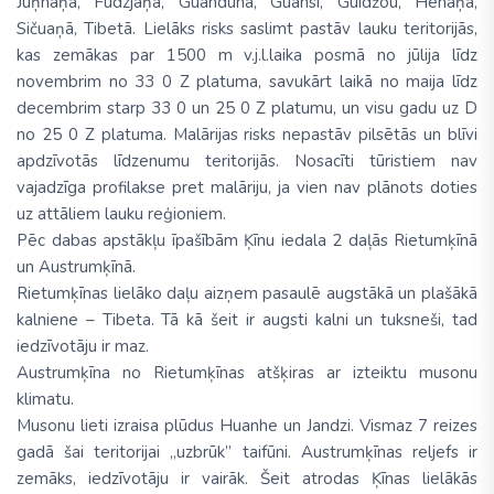
Juņnaņā, Fudzjaņā, Guandunā, Guansi, Guidžou, Henaņā,
Sičuaņā, Tibetā. Lielāks risks saslimt pastāv lauku teritorijās,
kas zemākas par 1500 m v.j.l.laika posmā no jūlija līdz
novembrim no 33 0 Z platuma, savukārt laikā no maija līdz
decembrim starp 33 0 un 25 0 Z platumu, un visu gadu uz D
no 25 0 Z platuma. Malārijas risks nepastāv pilsētās un blīvi
apdzīvotās līdzenumu teritorijās. Nosacīti tūristiem nav
vajadzīga profilakse pret malāriju, ja vien nav plānots doties
uz attāliem lauku reģioniem.
Pēc dabas apstākļu īpašībām Ķīnu iedala 2 daļās Rietumķīnā
un Austrumķīnā.
Rietumķīnas lielāko daļu aizņem pasaulē augstākā un plašākā
kalniene – Tibeta. Tā kā šeit ir augsti kalni un tuksneši, tad
iedzīvotāju ir maz.
Austrumķīna no Rietumķīnas atšķiras ar izteiktu musonu
klimatu.
Musonu lieti izraisa plūdus Huanhe un Jandzi. Vismaz 7 reizes
gadā šai teritorijai „uzbrūk” taifūni. Austrumķīnas reljefs ir
zemāks, iedzīvotāju ir vairāk. Šeit atrodas Ķīnas lielākās