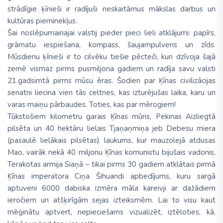
strādīgie ķīnieši ir radījuši neskaitāmus mākslas darbus un
kultūras pieminekļus.
Šai noslēpumainajai valstij pieder pieci lieli atklājumi: papīrs,
grāmatu iespiešana, kompass, šaujampulveris un zīds.
Mūsdienu ķīnieši ir to cilvēku tiešie pēcteči, kuri dzīvoja šajā
zemē vismaz pirms pusmiljona gadiem un radīja savu valsti
21.gadsimtā pirms mūsu ēras. Šodien par Ķīnas civilizācijas
senatni liecina vien tās celtnes, kas izturējušas laika, karu un
varas maiņu pārbaudes. Toties, kas par mērogiem!
Tūkstošiem kilometru garais Ķīnas mūris, Pekinas Aizliegtā
pilsēta un 40 hektāru lielais Tjaņaņmiņa jeb Debesu miera
(pasaulē lielākais pilsētas) laukums, kur mauzolejā atdusas
Mao, vairāk nekā 40 miljonu Ķīnas komunistu bijušais vadonis,
Terakotas armija Siaņā – tikai pirms 30 gadiem atklātais pirmā
Ķīnas imperatora Ciņa Šihuandi apbedījums, kuru sargā
aptuveni 6000 dabiska izmēra māla kareivji ar dažādiem
ieročiem un atšķirīgām sejas izteiksmēm. Lai to visu kaut
mēģinātu aptvert, nepieciešams vizualizēt, iztēloties, kā,