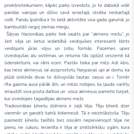
priekšnoteikumiem, kāpēc parks izveidots, jo te dabiskā vidē
pandas vairojas un dzīvo savā ierastajā, cilvēka neskartajā
vidē. Pandu īpatnība ir to lielā aktivitāte visa gada garumā, jo
bambuslāči neguļ ziemas miegu.
Šiļiņas Nacionālais parks tiek saukts par “akmens mežu”, jo
šeit vēja un lietus iedarbībā veidojušies interesanti klints
veidojumi jūras viļņu un zobu formās. Pazemes upes
izveidojušas alu sistēmas, un retumis tās izplūst virszemē kā
ūdenskritumi, vai rāmi ezeri. Pastāv teika par milzi Adi Abo,
kas nesis akmeņus, lai aizsprostotu Naņpaņas upi ar domu, ka
plūdi iznīcinās divas te dzīvojošās tautas: saņus un i. Tomēr
rīta gaisma ausa pārāk ātri, un milzis nobijies, ka ļaudis varētu
ieraudzīt viņa posta darbus un visus akmeņus pametis turpat,
kur izveidojies tagadējais akmens mežs.
Tradicionālais ķīniešu dzēriens ir zaļā tēja. Tēju ķīnieši dzer
vienmēr un gandrīz katrā ēdienreizē. Tā ir neiztrūkstoša. Tēju
pasniedz ķīniešu tasītēs bez osiņām nepievienojot tējai ne
pienu, ne cukuru. Iecienīta ir tēja ar smiltsērkšķu ogām, kura