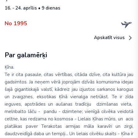
16. - 24. aprīlis • 9 dienas
No 1995
Apskatīt visus
Par galamērķi
Ķīna.
Te ir cita pasaule, citas vērtības, citāda dzīve, cita kultūra jau
gadsimtos. Ja neņem vērā joprojām dzīvās komunisma idejas
šajā gigantiskajā valstī, kādreiz jau izjustos sarkanos karogus
un zvaigznes, eksotikas Ķīnā vienalga netrūkst. Te ir zīda
ieguves, apstrādes un aušanas tradīciju dzimšanas vieta,
melnbalto lāču - pandu - dzimtene; vienīgā cilvēka veidotā
celtne, kas redzama no kosmosa - Lielais Ķīnas mūris, un acis
platākas paver Terakotas armijas māla karavīri un zirgi,
daudzveidīgā daba un tempļi... Un lielais cilvēku skaits - Ķīna ir