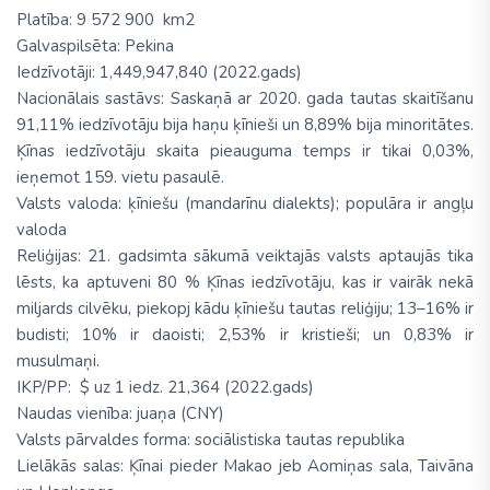
Platība: 9 572 900 km2
Galvaspilsēta: Pekina
Iedzīvotāji: 1,449,947,840 (2022.gads)
Nacionālais sastāvs: Saskaņā ar 2020. gada tautas skaitīšanu
91,11% iedzīvotāju bija haņu ķīnieši un 8,89% bija minoritātes.
Ķīnas iedzīvotāju skaita pieauguma temps ir tikai 0,03%,
ieņemot 159. vietu pasaulē.
Valsts valoda: ķīniešu (mandarīnu dialekts); populāra ir angļu
valoda
Reliģijas: 21. gadsimta sākumā veiktajās valsts aptaujās tika
lēsts, ka aptuveni 80 % Ķīnas iedzīvotāju, kas ir vairāk nekā
miljards cilvēku, piekopj kādu ķīniešu tautas reliģiju; 13–16% ir
budisti; 10% ir daoisti; 2,53% ir kristieši; un 0,83% ir
musulmaņi.
IKP/PP: $ uz 1 iedz. 21,364 (2022.gads)
Naudas vienība: juaņa (CNY)
Valsts pārvaldes forma: sociālistiska tautas republika
Lielākās salas: Ķīnai pieder Makao jeb Aomiņas sala, Taivāna