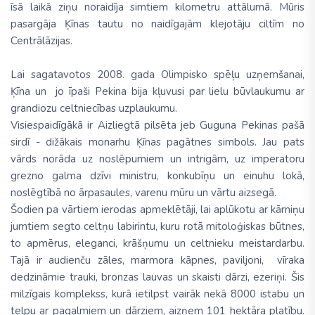
īsā laikā ziņu noraidīja simtiem kilometru attālumā. Mūris
pasargāja Ķīnas tautu no naidīgajām klejotāju ciltīm no
Centrālāzijas.
Lai sagatavotos 2008. gada Olimpisko spēļu uzņemšanai,
Ķīna un jo īpaši Pekina bija kļuvusi par lielu būvlaukumu ar
grandiozu celtniecības uzplaukumu.
Visiespaidīgākā ir Aizliegtā pilsēta jeb Guguna Pekinas pašā
sirdī - dižākais monarhu Ķīnas pagātnes simbols. Jau pats
vārds norāda uz noslēpumiem un intrigām, uz imperatoru
grezno galma dzīvi ministru, konkubīņu un einuhu lokā,
noslēgtībā no ārpasaules, varenu mūru un vārtu aizsegā.
Šodien pa vārtiem ierodas apmeklētāji, lai aplūkotu ar kārniņu
jumtiem segto celtņu labirintu, kuru rotā mitoloģiskas būtnes,
to apmērus, eleganci, krāšņumu un celtnieku meistardarbu.
Tajā ir audienču zāles, marmora kāpnes, paviljoni, vīraka
dedzināmie trauki, bronzas lauvas un skaisti dārzi, ezeriņi. Šis
milzīgais komplekss, kurā ietilpst vairāk nekā 8000 istabu un
telpu ar pagalmiem un dārziem, aizņem 101 hektāra platību.