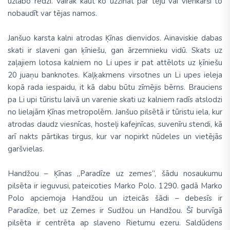
uzlabo redzi. Vairāk kaut ko uzzināt par tēju vai vienkārši to
nobaudīt var tējas namos.
Janšuo karsta kalni atrodas Ķīnas dienvidos. Ainaviskie dabas
skati ir slaveni gan ķīniešu, gan ārzemnieku vidū. Skats uz
zaļajiem lotosa kalniem no Li upes ir pat attēlots uz ķīniešu
20 juaņu banknotes. Kaļķakmens virsotnes un Li upes ieleja
kopā rada iespaidu, it kā dabu būtu zīmējis bērns. Brauciens
pa Li upi tūristu laivā un varenie skati uz kalniem radīs atslodzi
no lielajām Ķīnas metropolēm. Janšuo pilsētā ir tūristu iela, kur
atrodas daudz viesnīcas, hosteļi kafejnīcas, suvenīru stendi, kā
arī nakts pārtikas tirgus, kur var nopirkt nūdeles un vietējās
garšvielas.
Handžou – Ķīnas „Paradīze uz zemes”, šādu nosaukumu
pilsēta ir ieguvusi, pateicoties Marko Polo. 1290. gadā Marko
Polo apciemoja Handžou un izteicās šādi – debesīs ir
Paradīze, bet uz Zemes ir Sudžou un Handžou. Šī burvīgā
pilsēta ir centrēta ap slaveno Rietumu ezeru. Saldūdens