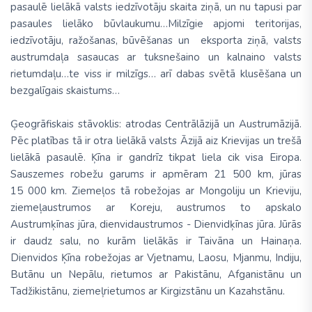
pasaulē lielākā valsts iedzīvotāju skaita ziņā, un nu tapusi par
pasaules lielāko būvlaukumu…Milzīgie apjomi teritorijas,
iedzīvotāju, ražošanas, būvēšanas un eksporta ziņā, valsts
austrumdaļa sasaucas ar tuksnešaino un kalnaino valsts
rietumdaļu…te viss ir milzīgs… arī dabas svētā klusēšana un
bezgalīgais skaistums…
Ģeogrāfiskais stāvoklis: atrodas Centrālāzijā un Austrumāzijā.
Pēc platības tā ir otra lielākā valsts Āzijā aiz Krievijas un trešā
lielākā pasaulē. Ķīna ir gandrīz tikpat liela cik visa Eiropa.
Sauszemes robežu garums ir apmēram 21 500 km, jūras
15 000 km. Ziemeļos tā robežojas ar Mongoliju un Krieviju,
ziemeļaustrumos ar Koreju, austrumos to apskalo
Austrumķīnas jūra, dienvidaustrumos - Dienvidķīnas jūra. Jūrās
ir daudz salu, no kurām lielākās ir Taivāna un Hainaņa.
Dienvidos Ķīna robežojas ar Vjetnamu, Laosu, Mjanmu, Indiju,
Butānu un Nepālu, rietumos ar Pakistānu, Afganistānu un
Tadžikistānu, ziemeļrietumos ar Kirgizstānu un Kazahstānu.