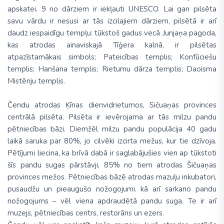
apskatei. 9 no dārziem ir iekļauti UNESCO. Lai gan pilsēta
savu vārdu ir nesusi ar tās izcilajiem dārziem, pilsētā ir arī
daudz iespaidīgu tempļu: tūkstoš gadus vecā Junjaņa pagoda,
kas atrodas ainaviskajā Tīģera kalnā, ir pilsētas
atpazīstamākais simbols; Pateicības templis; Konfūciešu
templis; Hanšana templis; Rietumu dārza templis; Daoisma
Mistēriju templis.
Čendu atrodas Ķīnas dienvidrietumos, Sičuaņas provinces
centrālā pilsēta. Pilsēta ir ievērojama ar tās milzu pandu
pētniecības bāzi. Diemžēl milzu pandu populācija 40 gadu
laikā saruka par 80%, jo cilvēki izcirta mežus, kur tie dzīvoja.
Pētījumi liecina, ka brīvā dabā ir saglabājušies vien ap tūkstoti
šīs pandu sugas pārstāvji, 85% no tiem atrodas Šičuaņas
provinces mežos. Pētniecības bāzē atrodas mazuļu inkubatori,
pusaudžu un pieaugušo nožogojumi. kā arī sarkano pandu
nožogojums – vēl viena apdraudētā pandu suga. Te ir arī
muzejs, pētniecības centrs, restorāns un ezers.