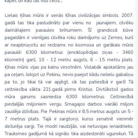
kāpēc un kad tas viss celts...
Lielais Ķīnas mūris ir senās Ķīnas civilizācijas simbols. 2007.
gadā tas tika pasludināts par vienu no jaunajiem, cilvēku
darinātajiem pasaules brīnumiem. Šī grandiozā būve
pagaidām ir vienīgais cilvēka roku darinājums uz Zemes, kurš
ar neapbruņotu aci redzams no kosmosa un garākais mūris
pasaulē: 6300 kilometrus (enciklopēdijas ziņas - 3460
kilometri) garš, 10 - 12 metru augsts, 6 - 15 metru plats.
Ķīnas mūris vijas pa kalnu virsotnēm. Vislabāk apskatāms jau
pa ceļam, lidojot uz Pekinu, nevis paejot kādu nelielu gabaliņu
pa to, jo tikai tā var apjēgt, cik tas patiesībā ir garš! Tā
celtniecība sākta 221.gadā pirms Kristus. Divtūkstoš gados
mūra garums sasniedza 6300 kilometrus. Celtniecībā
piedalījās miljoniem vergu. Smagajos darbos vairāki miljoni
zaudēja dzīvības. Pie Pekinas mūris ir 8,5 metrus augsts un 5 -
7 metrus plats. Tajā ir sargtorņi, kuros senatnē vienmēr
dežurēja sargi. Tie modri raudzījās, vai netuvojas ienaidnieks.
Trauksmes gadījumā kā signāls tika aizdedzināti ugunskuri. Tā