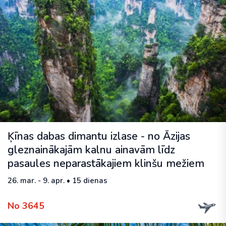
Ķīnas dabas dimantu izlase - no Āzijas
gleznainākajām kalnu ainavām līdz
pasaules neparastākajiem klinšu mežiem
26. mar. - 9. apr. • 15 dienas
No 3645