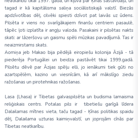
neatkarību tikai 1997. gadā, un kļuva par Ķīnas sastāvdaļu, un
tagad ir kā kapitālisma saliņa sociālistiskajā valstī. Biezās
apdzīvotības dēļ, cilvēki spiesti dzīvot pat laivās uz ūdens.
Pilsēta ir viens no svarīgākajiem finanšu centriem pasaulē,
tāpēc ļoti izplatīta ir angļu valoda. Pasakaini ir pilsētas nakts
skati: ar lāzeršovu un gaismu spēli mūzikas pavadījumā. Tas ir
neaizmirstams skats.
Aomiņa jeb Makao bija pēdējā eiropiešu kolonija Āzijā - tā
piederēja Portugālei un beidza pastāvēt tikai 1999.gadā.
Pilsētu dēvē par Āzijas spēļu elli, jo ienākumi tiek gūti no
azartspēlēm, kazino un viesnīcām, kā arī mākslīgo ziedu
ražošanas un pirotehnikas ražošanas.
Lasa (Lhasa) ir Tibetas galvaspilsēta un budisma lamaisma
reliģiskais centrs. Potalas pils ir tibetiešu garīgā līdera
Dalailamas mītnes vieta, taču tagad - Ķīnas politikas spaidu
dēļ, Dalailama uzturas kaimiņvalstī, un joprojām cīnās par
Tibetas neatkarību.