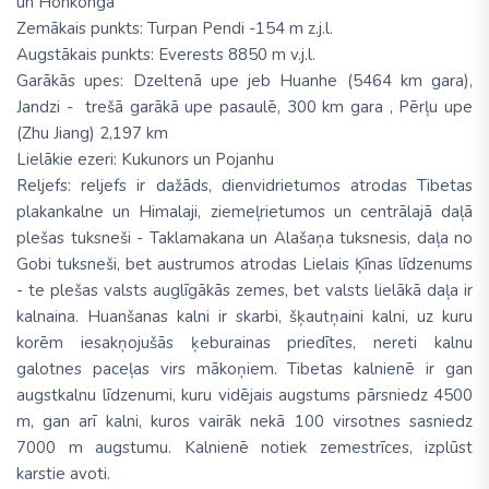
un Honkonga
Zemākais punkts: Turpan Pendi -154 m z.j.l.
Augstākais punkts: Everests 8850 m v.j.l.
Garākās upes: Dzeltenā upe jeb Huanhe (5464 km gara),
Jandzi - trešā garākā upe pasaulē, 300 km gara , Pērļu upe
(Zhu Jiang) 2,197 km
Lielākie ezeri: Kukunors un Pojanhu
Reljefs: reljefs ir dažāds, dienvidrietumos atrodas Tibetas
plakankalne un Himalaji, ziemeļrietumos un centrālajā daļā
plešas tuksneši - Taklamakana un Alašaņa tuksnesis, daļa no
Gobi tuksneši, bet austrumos atrodas Lielais Ķīnas līdzenums
- te plešas valsts auglīgākās zemes, bet valsts lielākā daļa ir
kalnaina. Huanšanas kalni ir skarbi, šķautņaini kalni, uz kuru
korēm iesakņojušās ķeburainas priedītes, nereti kalnu
galotnes paceļas virs mākoņiem. Tibetas kalnienē ir gan
augstkalnu līdzenumi, kuru vidējais augstums pārsniedz 4500
m, gan arī kalni, kuros vairāk nekā 100 virsotnes sasniedz
7000 m augstumu. Kalnienē notiek zemestrīces, izplūst
karstie avoti.