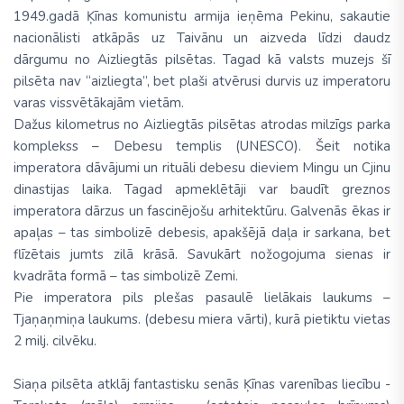
1949.gadā Ķīnas komunistu armija ieņēma Pekinu, sakautie
nacionālisti atkāpās uz Taivānu un aizveda līdzi daudz
dārgumu no Aizliegtās pilsētas. Tagad kā valsts muzejs šī
pilsēta nav “aizliegta”, bet plaši atvērusi durvis uz imperatoru
varas vissvētākajām vietām.
Dažus kilometrus no Aizliegtās pilsētas atrodas milzīgs parka
komplekss – Debesu templis (UNESCO). Šeit notika
imperatora dāvājumi un rituāli debesu dieviem Mingu un Cjinu
dinastijas laika. Tagad apmeklētāji var baudīt greznos
imperatora dārzus un fascinējošu arhitektūru. Galvenās ēkas ir
apaļas – tas simbolizē debesis, apakšējā daļa ir sarkana, bet
flīzētais jumts zilā krāsā. Savukārt nožogojuma sienas ir
kvadrāta formā – tas simbolizē Zemi.
Pie imperatora pils plešas pasaulē lielākais laukums –
Tjaņaņmiņa laukums. (debesu miera vārti), kurā pietiktu vietas
2 milj. cilvēku.
Siaņa pilsēta atklāj fantastisku senās Ķīnas varenības liecību -