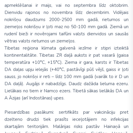
apmeklēšanai ir maijs, vai no septembra līdz oktobrim.
Dienvidu rajonos no novembra līdz decembrim. Vidējais
nokrišņu daudzums 2000-2500 mm gadā, rietumos un
ziemeļos nokrišņu ir ļoti maz no 50-100 mm gadā. Ziemā un
rudenī bieži ir novērojami taifūni valsts dienvidos un sausās
vētras valsts rietumos un ziemeļos.
Tibetas reģiona klimata galvenā iezīme ir stipri izteiktā
kontinentalitāte. Tibetas ZR daļā auksts ir pat vasarā (gaisa
temperatūra +10°C, +15°C). Ziema ir gara, karsts ir Tibetas
DA daļas upju ielejās (+40°C, pastāvīgi pūš vējš, gaiss ir ļoti
sauss, jo nokrišņi ir reti – līdz 100 mm gadā (vairāk to ir D un
DA daļā). Augājs ir nabadzīgs. Daudz dažāda lieluma ezeru.
Lielākais no tiem ir Namco ezers. Tibetā sākas lielākās DA un
A Āzijas (arī Indostānas) upes.
Piesardzības pasākumi: sertifikāts par vakcināciju pret
dzelteno drudzi tiek prasīts ieceļotājiem no infekcijas
skartajām teritorijām. Malārijas risks pastāv Hainaņā un