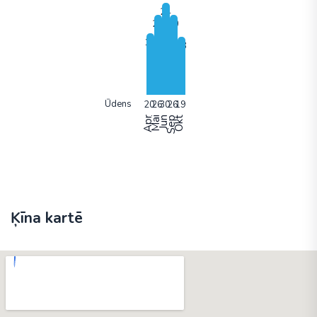
Ūdens
Apr
Mai
Jun
Sep
Okt
Ķīna kartē