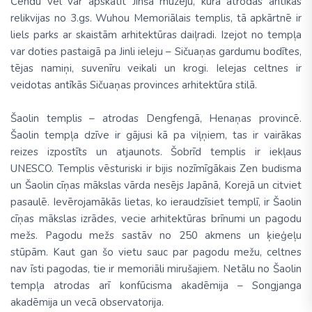
Čendu vēl var apskatīt Jinša muzeju, kurā atrodas antīkās
relikvijas no 3.gs. Wuhou Memoriālais templis, tā apkārtnē ir
liels parks ar skaistām arhitektūras daiļradi. Izejot no tempļa
var doties pastaigā pa Jinli ieleju – Sičuaņas gardumu bodītes,
tējas namiņi, suvenīru veikali un krogi. Ielejas celtnes ir
veidotas antīkās Sičuaņas provinces arhitektūra stilā.
Šaolin templis – atrodas Dengfengā, Henaņas provincē.
Šaolin tempļa dzīve ir gājusi kā pa viļņiem, tas ir vairākas
reizes izpostīts un atjaunots. Šobrīd templis ir iekļaus
UNESCO. Templis vēsturiski ir bijis nozīmīgākais Zen budisma
un Šaolin cīņas mākslas vārda nesējs Japānā, Korejā un citviet
pasaulē. Ievērojamākās lietas, ko ieraudzīsiet templī, ir Šaolin
cīņas mākslas izrādes, vecie arhitektūras brīnumi un pagodu
mežs. Pagodu mežs sastāv no 250 akmens un ķieģeļu
stūpām. Kaut gan šo vietu sauc par pagodu mežu, celtnes
nav īsti pagodas, tie ir memoriāli mirušajiem. Netālu no Šaolin
tempļa atrodas arī konfūcisma akadēmija – Songjanga
akadēmija un vecā observatorija.