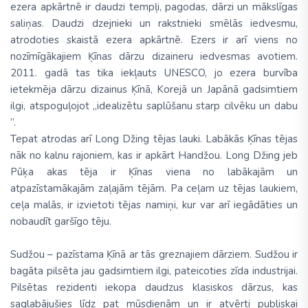
ezera apkārtnē ir daudzi tempļi, pagodas, dārzi un mākslīgas
saliņas. Daudzi dzejnieki un rakstnieki smēlās iedvesmu,
atrodoties skaistā ezera apkārtnē. Ezers ir arī viens no
nozīmīgākajiem Ķīnas dārzu dizaineru iedvesmas avotiem.
2011. gadā tas tika iekļauts UNESCO, jo ezera burvība
ietekmēja dārzu dizainus Ķīnā, Korejā un Japānā gadsimtiem
ilgi, atspoguļojot „idealizētu saplūšanu starp cilvēku un dabu
”.
Tepat atrodas arī Long Džing tējas lauki. Labākās Ķīnas tējas
nāk no kalnu rajoniem, kas ir apkārt Handžou. Long Džing jeb
Pūķa akas tēja ir Ķīnas viena no labākajām un
atpazīstamākajām zaļajām tējām. Pa ceļam uz tējas laukiem,
ceļa malās, ir izvietoti tējas namiņi, kur var arī iegādāties un
nobaudīt garšīgo tēju.
Sudžou – pazīstama Ķīnā ar tās greznajiem dārziem. Sudžou ir
bagāta pilsēta jau gadsimtiem ilgi, pateicoties zīda industrijai.
Pilsētas rezidenti iekopa daudzus klasiskos dārzus, kas
saglabājušies līdz pat mūsdienām un ir atvērti publiskai