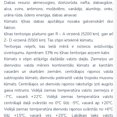
Dabas resursi: akmeņogles, dzelzsrūda, nafta, dabasgāze,
alva, svins, antimons, molibdēns, vanādijs, alumīnijs, cinks,
urāna rūda, ūdens enerģija, dabas ainavas
Klimats: Ķīnas dabas apstākļus nosaka galvenokārt divi
faktori.
Ķīnas teritorijas platums gan R – A virzienā (5200 km), gan arī
Z- D virzienā (5500 km). Tas stipri ietekmē klimatu.
Teritorijas reljefs, kas lielā mērā ir noteicis iedzīvotāju
izvietojumu. Apmēram 33% no Ķīnas teritorijas aizņem kalni.
Klimats ir stipri atšķirīgs dažādās valsts daļās. Ziemeļos un
dienvidos valda mēreni kontinentāls klimats ar karstām
vasarām un skarbām ziemām, centrālajos rajonos valda
subtropisks klimats, dienvidu piekrastē valda tropisks musonu
klimats. Centrālajos un dienvidu rajonos raksturīgs ļoti augsts
gaisa mitrums. Vidējā ziemas temperatūra valsts ziemeļos ir
-7ºC, vasarā +22ºC. Vidējā ziemas temperatūra valsts
centrālajā daļā svārstās no 0ºC līdz -5ºC, vasarā ap +20ºC.
Vidējā ziemas temperatūra dienvidu rajonos svārstās no +6ºC
līdz +15ºC, vasarā virs +25ºC. Labākais laiks valsts