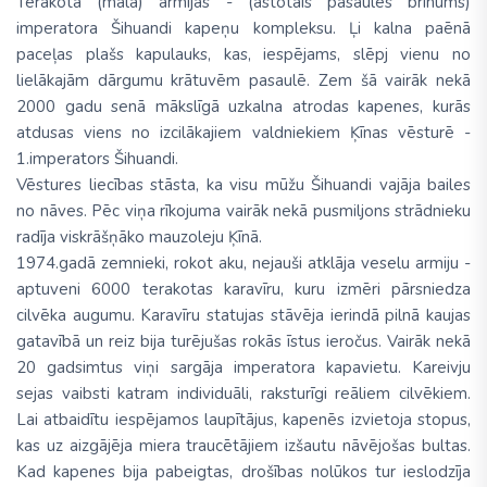
Terakota (māla) armijas - (astotais pasaules brīnums)
imperatora Šihuandi kapeņu kompleksu. Ļi kalna paēnā
paceļas plašs kapulauks, kas, iespējams, slēpj vienu no
lielākajām dārgumu krātuvēm pasaulē. Zem šā vairāk nekā
2000 gadu senā mākslīgā uzkalna atrodas kapenes, kurās
atdusas viens no izcilākajiem valdniekiem Ķīnas vēsturē -
1.imperators Šihuandi.
Vēstures liecības stāsta, ka visu mūžu Šihuandi vajāja bailes
no nāves. Pēc viņa rīkojuma vairāk nekā pusmiljons strādnieku
radīja viskrāšņāko mauzoleju Ķīnā.
1974.gadā zemnieki, rokot aku, nejauši atklāja veselu armiju -
aptuveni 6000 terakotas karavīru, kuru izmēri pārsniedza
cilvēka augumu. Karavīru statujas stāvēja ierindā pilnā kaujas
gatavībā un reiz bija turējušas rokās īstus ieročus. Vairāk nekā
20 gadsimtus viņi sargāja imperatora kapavietu. Kareivju
sejas vaibsti katram individuāli, raksturīgi reāliem cilvēkiem.
Lai atbaidītu iespējamos laupītājus, kapenēs izvietoja stopus,
kas uz aizgājēja miera traucētājiem izšautu nāvējošas bultas.
Kad kapenes bija pabeigtas, drošības nolūkos tur ieslodzīja