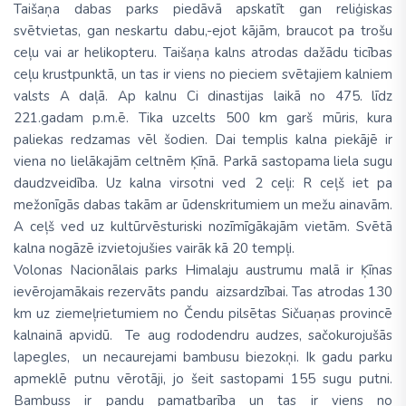
Taišaņa dabas parks piedāvā apskatīt gan reliģiskas
svētvietas, gan neskartu dabu,-ejot kājām, braucot pa trošu
ceļu vai ar helikopteru. Taišaņa kalns atrodas dažādu ticības
ceļu krustpunktā, un tas ir viens no pieciem svētajiem kalniem
valsts A daļā. Ap kalnu Ci dinastijas laikā no 475. līdz
221.gadam p.m.ē. Tika uzcelts 500 km garš mūris, kura
paliekas redzamas vēl šodien. Dai templis kalna piekājē ir
viena no lielākajām celtnēm Ķīnā. Parkā sastopama liela sugu
daudzveidība. Uz kalna virsotni ved 2 ceļi: R ceļš iet pa
mežonīgās dabas takām ar ūdenskritumiem un mežu ainavām.
A ceļš ved uz kultūrvēsturiski nozīmīgākajām vietām. Svētā
kalna nogāzē izvietojušies vairāk kā 20 tempļi.
Volonas Nacionālais parks Himalaju austrumu malā ir Ķīnas
ievērojamākais rezervāts pandu aizsardzībai. Tas atrodas 130
km uz ziemeļrietumiem no Čendu pilsētas Sičuaņas provincē
kalnainā apvidū. Te aug rododendru audzes, sačokurojušās
lapegles, un necaurejami bambusu biezokņi. Ik gadu parku
apmeklē putnu vērotāji, jo šeit sastopami 155 sugu putni.
Bambuss ir pandu pamatbarība un tas ir viens no