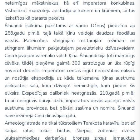
nelaimīgos māksliniekus, kā arī imperatora konkubīnes.
Visbeidzot mauzoleju apstādīja ar kokiem un krūmiem, lai tas
izskatītos kā parasts pakalns.
Šihuandi (sākumā pazīstams ar vārdu Džens) piedzima ap
258.gadu p.m.ē. tajā laikā Ķīnu veidoja daudzas feodālas
valstis. Pateicoties stingrajam militārajam režīmam un
stingriem likumiem pakļautajam pavalstnieku dzīvesveidam,
Ciņa kļuva par varenāko valsti Ķīnā. Šihuandi bija ļoti māņticīgs
cilvēks, tādēļ pieņēma galmā 300 astrologus un lika rūpīgi
novērot debesis. Imperators centās iegūt nemirstības eliksīru
un nosūtīja ekspedīciju uz kādu teiksmainu Ķīnas austrumu
piekrastes salu, kurā dzīvojot nemirstīgie, kam pieder šis
eliksīrs. Ekspedīcijas dalībnieki neatgriezās. 210.gadā p.m.ē.,
tā arī neieguvis burvju dziru, imperators devās apceļot valsts
austrumu provinces, bet pēkšņi saslima un nomira. Šihuandi
nāve iezīmēja Ciņu dinastijas galu.
Arheologi atrada ne tikai tūkstošiem Terakota karavīru, bet arī
kaujas ratus, lokus, bultas, šķēpus, zobenus, dzelzs
lauksaimniecības darbarīkus, bronzas zirgus, iemauktus.