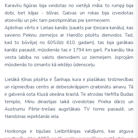
Karavīru figūras bija veidotas no vietējā māla: to rumpji bija
dobi, bet kājas - blīvas. Galvas un rokas bija izveidotas
atsevišķi un pēc tam piestiprinātas pie ķermeņiem.
Apbrīnas vērts ir Lielais kanāls (saukts par Ķeizara kanālu), kas
savieno Pekinu ziemeļos ar Handžo pilsētu dienvidos. Tad,
kad to būvēja( no 605.līdz 610. gadam), tas bija garākais
kanāls pasaulē, mūsdienās tas ir 1794 km garš. Pa kanālu tika
vesta labība no valsts dienvidiem uz ziemeļiem. Joprojām
mūsdienās to izmanto kā iekšējo ūdensceļu.
Lielākā Ķīnas pilsēta ir Šanhaja, kura ir plašākais tirdzniecības
un rūpniecības centrs ar debesskrāpjiem izraibinātu ainavu. Tā
ir galvenā osta Klusā okeāna krastā. Te atrodas Nefrīta Budas
templis, Minu dinastijas laikā izveidotais Prieka dārzs un
Austrumu Pērle-trešais augstākais TV tornis pasaulē, un
Nandzinas iepirkšanās iela.
Honkonga ir bijušais Lielbritānijas valdījums, kas atguva