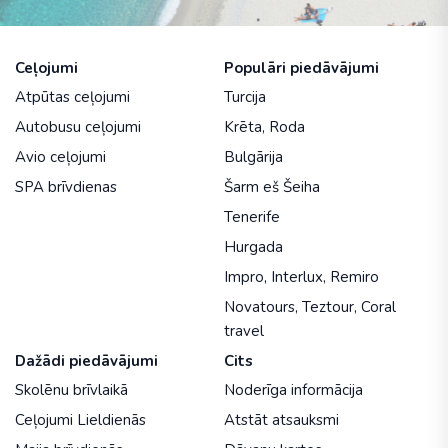
Ceļojumi
Populāri piedāvājumi
Atpūtas ceļojumi
Turcija
Autobusu ceļojumi
Krēta
,
Roda
Avio ceļojumi
Bulgārija
SPA brīvdienas
Šarm eš Šeiha
Tenerife
Hurgada
Impro
,
Interlux
,
Remiro
Novatours
,
Teztour
,
Coral
travel
Dažādi piedāvājumi
Cits
Skolēnu brīvlaikā
Noderīga informācija
Ceļojumi Lieldienās
Atstāt atsauksmi