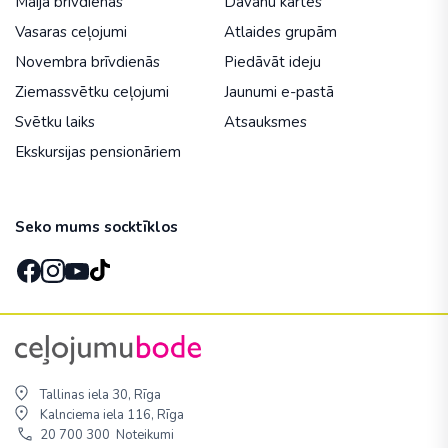
Maija brīvdienās
Dāvanu kartes
Vasaras ceļojumi
Atlaides grupām
Novembra brīvdienās
Piedāvāt ideju
Ziemassvētku ceļojumi
Jaunumi e-pastā
Svētku laiks
Atsauksmes
Ekskursijas pensionāriem
Seko mums socktīklos
Tallinas iela 30, Rīga
Kalnciema iela 116, Rīga
20 700 300
Noteikumi