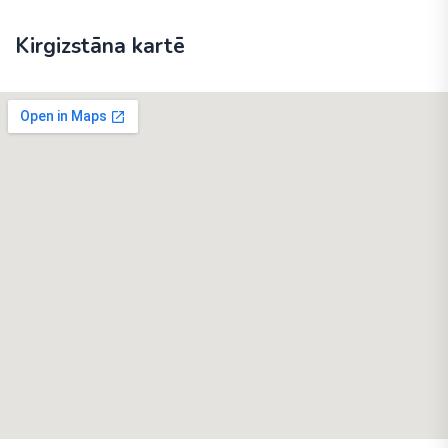
Kirgizstāna kartē