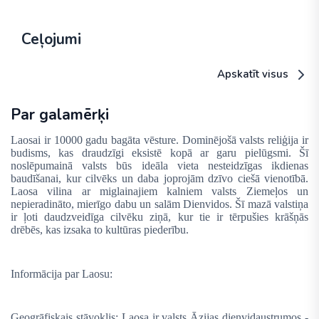
Ceļojumi
Apskatīt visus
Par galamērķi
Laosai ir 10000 gadu bagāta vēsture. Dominējošā valsts reliģija ir
budisms, kas draudzīgi eksistē kopā ar garu pielūgsmi. Šī
noslēpumainā valsts būs ideāla vieta nesteidzīgas ikdienas
baudīšanai, kur cilvēks un daba joprojām dzīvo ciešā vienotībā.
Laosa vilina ar miglainajiem kalniem valsts Ziemeļos un
nepieradināto, mierīgo dabu un salām Dienvidos. Šī mazā valstiņa
ir ļoti daudzveidīga cilvēku ziņā, kur tie ir tērpušies krāšņās
drēbēs, kas izsaka to kultūras piederību.
Informācija par Laosu:
Ģeogrāfiskais stāvoklis: Laosa ir valsts Āzijas dienvidaustrumos -