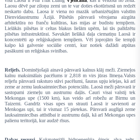
visā Laosā ir Pha That Luang
Vjenčanā
, kas ir veidota no zelta.
Laosu dēvē par ziloņu zemi un te var doties ekotūrismā un redzēt
neskarto dabu. Laosa ir viena no mazāk urbanizētajām valstīm
Dienvidaustrumu Āzijā. Pilsētās pārsvarā vērojama aizgūta
arhitektūra no franču kultūras, kas mijas ar budistu tempļiem.
Lielākās pilsētas ir celtas blakus lielām upēm, lai tās palīdzētu
pilsētas infrastruktūrai. Savukārt lielākā daļa ciematiņu Laosā ir
koncentrēti ap reliģiskajiem tempļiem. Vēl joprojām šie tempļi
kalpo kā galvenie sociālie centri, kur notiek dažādi atpūtas
pasākumi un reliģiskas svinības.
Reljefs.
Dominējošajā ainavā pārsvarā kalnus klāj meži. Ziemeļos
kalnu maksimālais pacēlums ir 2,818 m virs jūras līmeņa.Valsts
reljefu pārsvarā raksturo stāvi pacēlumi, šauras upju ielejas, kā arī
zeme ar zemu lauksaimniecības potenciālu. Laosā meži pārsvarā ir
sastopami ziemeļu un austrumu daļās. Cauri visai valstij tek
Mekongas upe (1500 km), kas veido arī robežu ar Birmu un
Taizemi. Gandrīz visas upes un strauti Laosā ir savienoti ar
Menkogas upi, tai ir vismaz 15 pietekas. Pārsvarā auglīgā zeme
lauksaimniecības attīstībai ir austrumu daļā, kā arī Mekongas upes
palienu teritorijā, kur audzē rīsus.
Dabas resursi.
Kokmateriāli, hidroenerģija, ģipsis, alva, zelts,