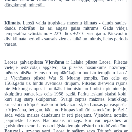
dārgakmeņi, minerāli.
Klimats.
Laosā valda tropiskais musonu klimats - daudz saules,
daudz nokrišņu, kā arī augsts gaisa mitrums. Gada vidējā
temperatūra svārstās no + 22°C līdz +27°C visu gadu. Pārsvarā ir
divi klimata periodi - sausais ziemas laikā un mitrais, lietus periods
vasarā.
Laosas galvaspilsēta
Vjenčana
ir lielākā pilsēta Laosā. Pilsētas
vietējie iedzīvotāji apgalvo, ka pilsētas nosaukums nozīmējot
mēness pilsēta.
Viens no populārākajiem budistu tempļiem Laosā
ir Vjenčanas pilsētā Wat Si Muang templis. Tas celts ap
1563.gadu uz hindu svētnīcas drupām. Pilsētas dienvidu rajonā
pie Mekongas upes ir unikāls hinduistu un budistu pieminekļu,
skulptūru parks, kas celts 1958. gadā. Parku ieskauj skaisti koki,
kuri aug starp skulptūrām. Svaigi ceptas maizītes, kraukšķīgi
kruasāni un kūpoši makaroni liek aizmirst, ka Laosas galvaspilsēta
ir Vjenčana, bet gan, kāda no Eiropas kulinārijas mekām, jo Āzijā
šāda veida maizes daudzums ir reti pieejams. Vjenčanā noteikti
jāapmeklē Laosas Nacionālais muzejs, kur var iepazīties ar
gadsimtiem seno Laosas reliģisko tempļu vēsturi un to būvniecību.
Patuxai -
uzvaras vārti. Laosā ir pašiem sava Triumfa arka ar