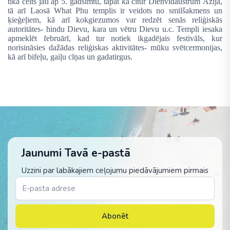
tika celts jau ap 5. gadsimtu, tāpat kā citur Dienvidaustrum Āzijā,
tā arī Laosā What Phu templis ir veidots no smilšakmens un
ķieģeļiem, kā arī kokgiezumos var redzēt senās reliģiskās
autoritātes- hindu Dievu, kara un vētru Dievu u.c. Templi iesaka
apmeklēt februārī, kad tur notiek ikgadējais festivāls, kur
norisināsies dažādas reliģiskas aktivitātes- mūku svētcermonijas,
kā arī bifeļu, gaiļu cīņas un gadatirgus.
Jaunumi Tavā e-pastā
Uzzini par labākajiem ceļojumu piedāvājumiem pirmais
Abonēt