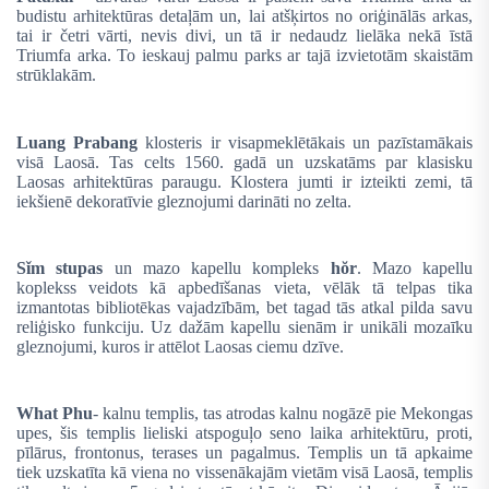
budistu arhitektūras detaļām un, lai atšķirtos no oriģinālās arkas,
tai ir četri vārti, nevis divi, un tā ir nedaudz lielāka nekā īstā
Triumfa arka. To ieskauj palmu parks ar tajā izvietotām skaistām
strūklakām.
Luang Prabang
klosteris ir visapmeklētākais un pazīstamākais
visā Laosā. Tas celts 1560. gadā un uzskatāms par klasisku
Laosas arhitektūras paraugu. Klostera jumti ir izteikti zemi, tā
iekšienē dekoratīvie gleznojumi darināti no zelta.
Sǐm stupas
un mazo kapellu kompleks
hŏr
. Mazo kapellu
koplekss veidots kā apbedīšanas vieta, vēlāk tā telpas tika
izmantotas bibliotēkas vajadzībām, bet tagad tās atkal pilda savu
reliģisko funkciju. Uz dažām kapellu sienām ir unikāli mozaīku
gleznojumi, kuros ir attēlot Laosas ciemu dzīve.
What Phu
- kalnu templis, tas atrodas kalnu nogāzē pie Mekongas
upes, šis templis lieliski atspoguļo seno laika arhitektūru, proti,
pīlārus, frontonus, terases un pagalmus. Templis un tā apkaime
tiek uzskatīta kā viena no vissenākajām vietām visā Laosā, templis