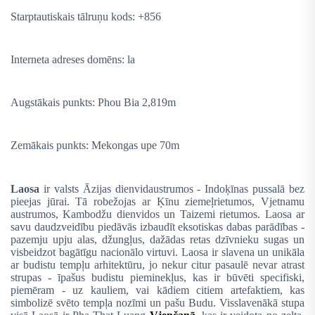
Starptautiskais tālruņu kods: +856
Interneta adreses domēns: la
Augstākais punkts: Phou Bia 2,819m
Zemākais punkts: Mekongas upe 70m
Laosa
ir valsts Āzijas dienvidaustrumos - Indoķīnas pussalā bez
pieejas jūrai. Tā robežojas ar Ķīnu ziemeļrietumos, Vjetnamu
austrumos, Kambodžu dienvidos un Taizemi rietumos. Laosa ar
savu daudzveidību piedāvās izbaudīt eksotiskas dabas parādības -
pazemju upju alas, džungļus, dažādas retas dzīvnieku sugas un
visbeidzot bagātīgu nacionālo virtuvi. Laosa ir slavena un unikāla
ar budistu tempļu arhitektūru, jo nekur citur pasaulē nevar atrast
strupas -
īpašus budistu pieminekļus, kas ir būvēti specifiski,
piemēram - uz kauliem, vai kādiem citiem artefaktiem, kas
simbolizē svēto tempļa nozīmi un pašu Budu. Visslavenākā stupa