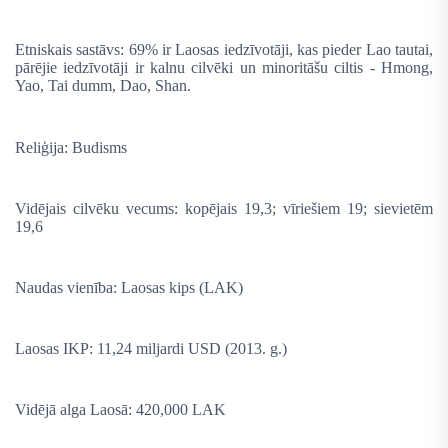
Etniskais sastāvs: 69% ir Laosas iedzīvotāji, kas pieder Lao tautai,
pārējie iedzīvotāji ir kalnu cilvēki un minoritāšu ciltis - Hmong,
Yao, Tai dumm, Dao, Shan.
Reliģija: Budisms
Vidējais cilvēku vecums: kopējais 19,3; vīriešiem 19; sievietēm
19,6
Naudas vienība: Laosas kips (LAK)
Laosas IKP:
11,24 miljardi USD (2013. g.)
Vidējā alga Laosā: 420,000 LAK