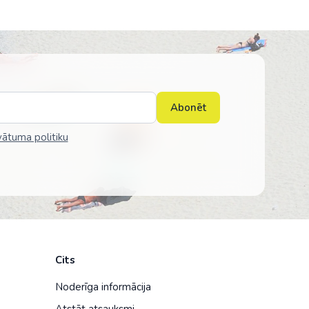
Abonēt
vātuma politiku
Cits
Noderīga informācija