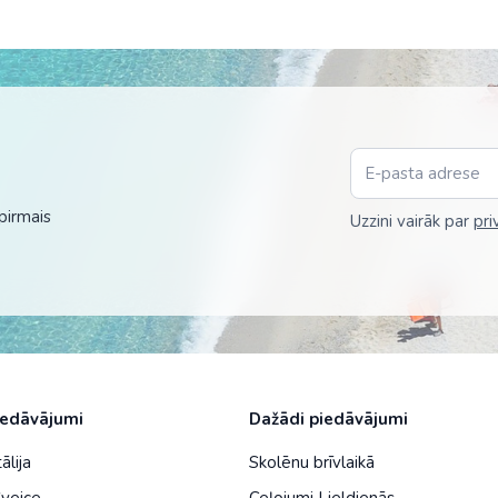
Malaizija
Nepāla
Omāna
Saūda Arābija
Singapūra
pirmais
Uzzini vairāk par
pri
Šrilanka
Taizeme
Uzbekistāna
Vjetnama
iedāvājumi
Dažādi piedāvājumi
ālija
Skolēnu brīvlaikā