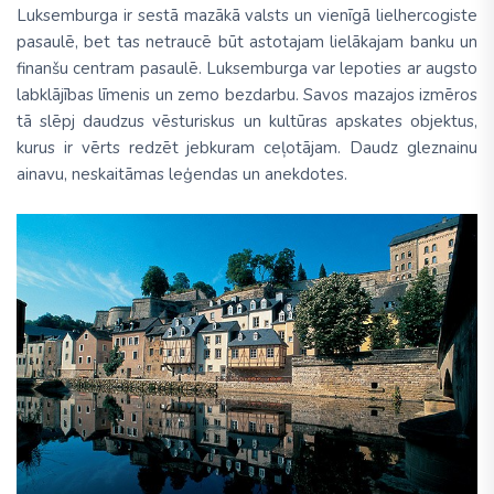
Luksemburga ir sestā mazākā valsts un vienīgā lielhercogiste
pasaulē, bet tas netraucē būt astotajam lielākajam banku un
finanšu centram pasaulē. Luksemburga var lepoties ar augsto
labklājības līmenis un zemo bezdarbu. Savos mazajos izmēros
tā slēpj daudzus vēsturiskus un kultūras apskates objektus,
kurus ir vērts redzēt jebkuram ceļotājam. Daudz gleznainu
ainavu, neskaitāmas leģendas un anekdotes.