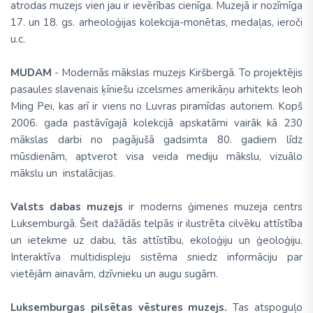
atrodas muzejs vien jau ir ievērības cienīga. Muzejā ir nozīmīga
17. un 18. gs. arheoloģijas kolekcija-monētas, medaļas, ieroči
u.c.
MUDAM
- Modernās mākslas muzejs Kiršbergā. To projektējis
pasaules slavenais ķīniešu izcelsmes amerikāņu arhitekts Ieoh
Ming Pei, kas arī ir viens no Luvras piramīdas autoriem. Kopš
2006. gada pastāvīgajā kolekcijā apskatāmi vairāk kā 230
mākslas darbi no pagājušā gadsimta 80. gadiem līdz
mūsdienām, aptverot visa veida mediju mākslu, vizuālo
mākslu un instalācijas.
Valsts dabas muzejs
ir moderns ģimenes muzeja centrs
Luksemburgā. Šeit dažādās telpās ir ilustrēta cilvēku attīstība
un ietekme uz dabu, tās attīstību, ekoloģiju un ģeoloģiju.
Interaktīva multidispleju sistēma sniedz informāciju par
vietējām ainavām, dzīvnieku un augu sugām.
Luksemburgas pilsētas vēstures muzejs.
Tas atspoguļo