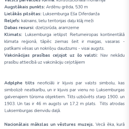
Augstākais punkts:
Ardēnu grēda, 530 m
Lielākās pilsētas:
Luksemburga Eša Diferdanža
Reljefs:
kalnains, lielu teritorijas daļu klāj meži
Dabas resursi:
dzelzsrūda, aramzeme
Klimats:
Luksemburga ietilpst Rietumeiropas kontinentālā
klimata reģionā, tāpēc ziemas šeit ir maigas, vasaras -
patīkami vēsas un nokrišņu daudzums - visai augsts.
Vakcinācijas prasības ceļojot uz šo valsti:
Nav nekādu
prasību attiecībā uz vakcināciju ceļotājiem
Adplphe tilts
neoficiāli ir kļuvis par valsts simbolu, kas
simbolizē neatkarību, un ir kļuvis par vienu no Luksemburgas
galvenajiem tūrisma objektiem. Tilts uzbūvēts starp 1900. un
1903. Un tas ir 46 m augsts un 17,2 m plats. Tilts atrodas
Luksemburgas dienvidu daļā.
Nacionālais mākslas un vēstures muzejs.
Vecā ēka, kurā