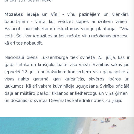
Mozeles ieleja un vīni
- vīnu pazinējiem un vienkārši
baudītājiem - vieta, kur veldzēt slāpes ar izciliem vīniem.
Braucot cauri pilsētai ir neskaitāmas vīnogu plantācijas “Vīna
ceļš”. Šeit var iepazīties ar šeit ražoto vīnu ražošanas procesu,
kā arī tos nobaudīt.
Nacionālā diena Luksemburgā tiek svinēta 23. jūlijā, kas ir
gada lielākā un krāšņākā balle visā valstī. Svinības sākas jau
iepriekš 22. jūlijā ar dažādiem koncertiem visā galvaspilsētā
visas nakts garumā, gan kafejnīcās, skvēros, bāros un
laukumos. Kā arī vakara kulminācija uguņošana. Svinību oficiālā
daļa ar militāro parādi, tikšanos ar lielhercogu un viņa ģimeni,
un došanās uz svētās Dievmātes katedrāli notiek 23. jūlijā.