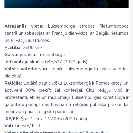
Atrašanās vieta:
Luksemburga atrodas Rietumeiropas
centrā un robežojas ar Franciju dienvidos, ar Beļģiju rietumos
un ar Vāciju austrumos.
Platība:
2586 km²
Galvaspilsēta:
Luksemburga
Iedzīvotāju skaits:
645,527 (2022.gads)
Valsts valoda:
vācu, franču, luksemburgiešu (vācu valodas
dialekts)
Reliģija:
Lielākā daļa cilvēku Luksemburgā ir Romas katoļi, un
aptuveni 90% piekrīt šai konfesijai. Citu reliģiju vidū ir
protestanti, ebreji un musulmaņi. Luksemburgas konstitūcijā ir
garantēta pielūgsmes brīvība un reliģijas publiska prakse, kā
arī brīvība paust reliģisko pārliecību.
IKP/PP:
$ uz 1 iedz. 112,045 (2020.gads)
Valūta:
eiro/ EUR
Valsts pārvaldes forma:
konstitucionālā monarhija