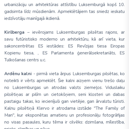
urbanizāciju un arhitektūras attīstību Luksemburgā kopš 10.
gadsimta līdz mūsdienām. Apmeklētājiem tas sniedz ieskatu
iedzīvotāju mainīgajā ikdienā.
Kiršberga
– ievērojams Luksemburgas pilsētas rajons, ar
savu futūristisko moderno un arhitektūru, kā arī vieta, kur
sakoncentrētas ES iestādes: ES Revīzijas tiesa Eiropas
Kopienu tiesa, , ES Parlamenta ģenerālsekretariāts, ES
Tulkošanas centrs u.c.
Ardēnu kalni
- pirmā vieta ārpus Luksemburgas pilsētas, ko
noteikti ir vērts apmeklēt. Šie kalni aizņem vienu trešo daļu
no Luksemburgas un atrodas valsts ziemeļos. Viduslaiku
pilsētiņas ar pilīm un cietokšņiem, seni klosteri un dabas
pastaigu takas, ko iecienījuši gan vietējie, gan ārvalstu tūristi.
Kalnu pilsētiņā Klervo ir atrodama izstāde "The Family of
Man", kur eksponētas amatieru un profesionāļu fotogrāfijas
no visas pasaules, kuru tēma ir cilvēks: dzimšana, mīlestība,
prieks, slimības un nāve.