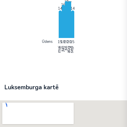
Ūdens
mai
jun
jūl
aug
sep
Luksemburga kartē