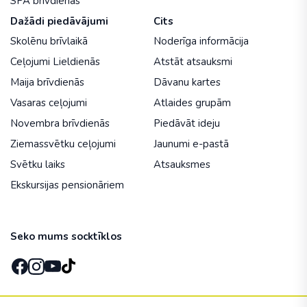
SPA brīvdienas
Dažādi piedāvājumi
Cits
Skolēnu brīvlaikā
Noderīga informācija
Ceļojumi Lieldienās
Atstāt atsauksmi
Maija brīvdienās
Dāvanu kartes
Vasaras ceļojumi
Atlaides grupām
Novembra brīvdienās
Piedāvāt ideju
Ziemassvētku ceļojumi
Jaunumi e-pastā
Svētku laiks
Atsauksmes
Ekskursijas pensionāriem
Seko mums socktīklos