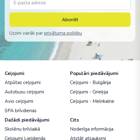
Abonēt
Uzzini vairāk par
privātuma politiku
Ceļojumi
Populāri piedāvājumi
Atpūtas ceļojumi
Ceļojumi - Bulgārija
Autobusu ceļojumi
Ceļojumi - Grieķija
Avio ceļojumi
Ceļojumi - Melnkalne
SPA brīvdienas
Dažādi piedāvājumi
Cits
Skolēnu brīvlaikā
Noderīga informācija
Ceļojumi Lieldienās
Atstāt atsauksmi