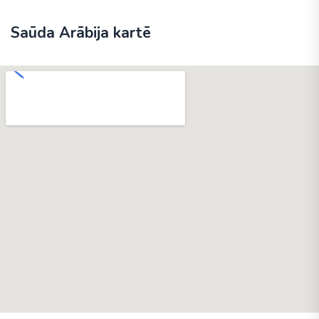
Saūda Arābija kartē