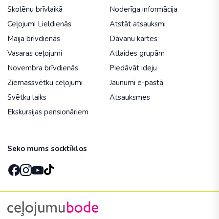
Skolēnu brīvlaikā
Noderīga informācija
Ceļojumi Lieldienās
Atstāt atsauksmi
Maija brīvdienās
Dāvanu kartes
Vasaras ceļojumi
Atlaides grupām
Novembra brīvdienās
Piedāvāt ideju
Ziemassvētku ceļojumi
Jaunumi e-pastā
Svētku laiks
Atsauksmes
Ekskursijas pensionāriem
Seko mums socktīklos