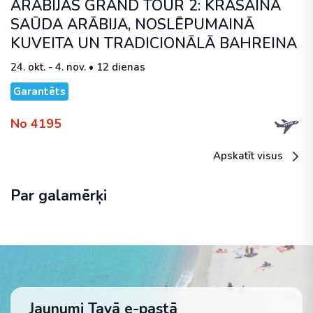
ARĀBIJAS GRAND TOUR 2: KRĀSAINĀ
SAŪDA ARĀBIJA, NOSLĒPUMAINĀ
KUVEITA UN TRADICIONĀLĀ BAHREINA
24. okt. - 4. nov. • 12 dienas
Garantēts
No 4195
Apskatīt visus
Par galamērķi
Jaunumi Tavā e-pastā