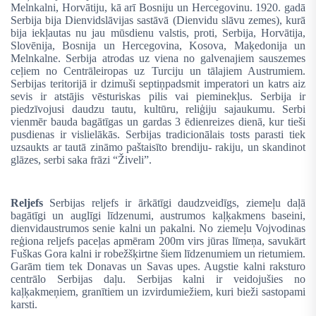
Melnkalni, Horvātiju, kā arī Bosniju un Hercegovinu. 1920. gadā
Serbija bija Dienvidslāvijas sastāvā (Dienvidu slāvu zemes), kurā
bija iekļautas nu jau mūsdienu valstis, proti, Serbija, Horvātija,
Slovēnija, Bosnija un Hercegovina, Kosova, Maķedonija un
Melnkalne. Serbija atrodas uz viena no galvenajiem sauszemes
ceļiem no Centrāleiropas uz Turciju un tālajiem Austrumiem.
Serbijas teritorijā ir dzimuši septiņpadsmit imperatori un katrs aiz
sevis ir atstājis vēsturiskas pilis vai pieminekļus. Serbija ir
piedzīvojusi daudzu tautu, kultūru, reliģiju sajaukumu. Serbi
vienmēr bauda bagātīgas un gardas 3 ēdienreizes dienā, kur tieši
pusdienas ir vislielākās. Serbijas tradicionālais tosts parasti tiek
uzsaukts ar tautā zināmo paštaisīto brendiju-
rakiju,
un skandinot
glāzes, serbi saka frāzi “Živeli”.
Reljefs
Serbijas reljefs ir ārkātīgi daudzveidīgs, ziemeļu daļā
bagātīgi un auglīgi līdzenumi, austrumos kaļķakmens baseini,
dienvidaustrumos senie kalni un pakalni. No ziemeļu Vojvodinas
reģiona reljefs paceļas apmēram 200m virs jūras līmeņa, savukārt
Fuškas Gora kalni ir robežšķirtne šiem līdzenumiem un rietumiem.
Garām tiem tek Donavas un Savas upes. Augstie kalni raksturo
centrālo Serbijas daļu. Serbijas kalni ir veidojušies no
kaļķakmeņiem, granītiem un izvirdumiežiem, kuri bieži sastopami
karsti.