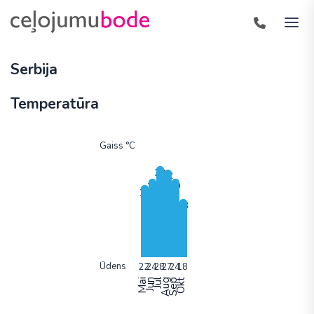
Serbija
Temperatūra
Gaiss °C
Ūdens
Mai
Jun
Jūl
Aug
Sep
Okt