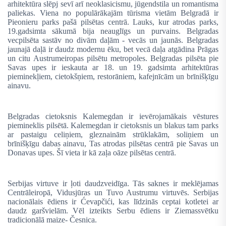
arhitektūra slēpj sevī arī neoklasicismu, jūgendstila un romantisma
paliekas. Viena no populārākajām tūrisma vietām Belgradā ir
Pieonieru parks pašā pilsētas centrā.
Lauks, kur atrodas parks,
19.gadsimta sākumā bija neauglīgs un purvains. Belgradas
vecpilsēta sastāv no divām daļām - vecās un jaunās. Belgradas
jaunajā daļā ir daudz modernu ēku, bet vecā daļa atgādina Prāgas
un citu Austrumeiropas pilsētu metropoles. Belgradas pilsēta pie
Savas upes ir ieskauta ar 18. un 19. gadsimta arhitektūras
pieminekļiem, cietokšņiem, restorāniem, kafejnīcām un brīnišķīgu
ainavu.
Belgradas cietoksnis Kalemegdan ir ievērojamākais vēstures
piemineklis pilsētā. Kalemegdan ir cietoksnis un blakus tam parks
ar pastaigu celiņiem, gleznainām strūklakām, soliņiem un
brīnišķīgu dabas ainavu, Tas atrodas pilsētas centrā pie Savas un
Donavas upes. Šī vieta ir kā zaļa oāze pilsētas centrā.
Serbijas virtuve ir ļoti daudzveidīga. Tās saknes ir meklējamas
Centrāleiropā, Vidusjūras un Tuvo Austrumu virtuvēs. Serbijas
nacionālais ēdiens ir Ćevapčići, kas līdzinās ceptai kotletei ar
daudz garšvielām. Vēl izteikts Serbu ēdiens ir Ziemassvētku
tradicionālā maize- Česnica.