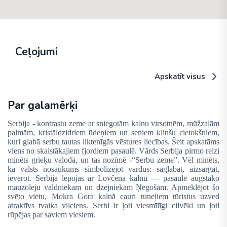
Ceļojumi
Apskatīt visus
Par galamērķi
Serbija - kontrastu zeme ar sniegotām kalnu virsotnēm, mūžzaļām
palmām, kristāldzidriem ūdeņiem un seniem klinšu cietokšņiem,
kuri glabā serbu tautas liktenīgās vēstures liecības. Šeit apskatāms
viens no skaistākajiem fjordiem pasaulē. Vārds Serbija pirmo reizi
minēts grieķu valodā, un tas nozīmē -“Serbu zeme”. Vēl minēts,
ka valsts nosaukums simbolizējot vārdus: saglabāt, aizsargāt,
ievērot. Serbija lepojas ar Lovčena kalnu — pasaulē augstāko
mauzoleju valdniekam un dzejniekam Ņegošam. Apmeklējot šo
svēto vietu, Mokra Gora kalnā cauri tuneļiem tūristus uzved
atraktīvs tvaika vilciens. Serbi ir ļoti viesmīlīgi cilvēki un ļoti
rūpējas par saviem viesiem.