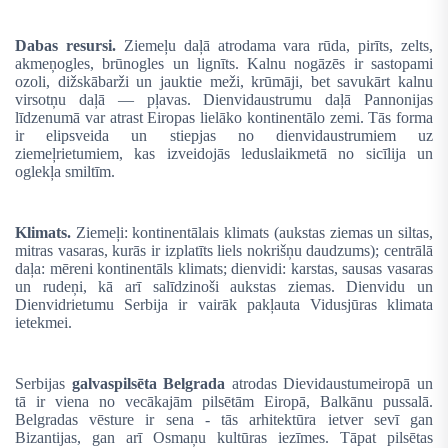
Dabas resursi.
Ziemeļu daļā atrodama vara rūda, pirīts, zelts,
akmeņogles, brūnogles un lignīts. Kalnu nogāzēs ir sastopami
ozoli, dižskābarži un jauktie meži, krūmāji, bet savukārt kalnu
virsotņu daļā — pļavas. Dienvidaustrumu daļā Pannonijas
līdzenumā var atrast Eiropas lielāko kontinentālo zemi. Tās forma
ir elipsveida un stiepjas no dienvidaustrumiem uz
ziemeļrietumiem, kas izveidojās leduslaikmetā no sicīlija un
oglekļa smiltīm.
Klimats.
Ziemeļi: kontinentālais klimats (aukstas ziemas un siltas,
mitras vasaras, kurās ir izplatīts liels nokrišņu daudzums); centrālā
daļa: mēreni kontinentāls klimats; dienvidi: karstas, sausas vasaras
un rudeņi, kā arī salīdzinoši aukstas ziemas. Dienvidu un
Dienvidrietumu Serbija ir vairāk pakļauta Vidusjūras klimata
ietekmei.
Serbijas
galvaspilsēta Belgrada
atrodas Dievidaustumeiropā un
tā ir viena no vecākajām pilsētām Eiropā, Balkānu pussalā.
Belgradas vēsture ir sena - tās arhitektūra ietver sevī gan
Bizantijas, gan arī Osmaņu kultūras iezīmes. Tāpat pilsētas