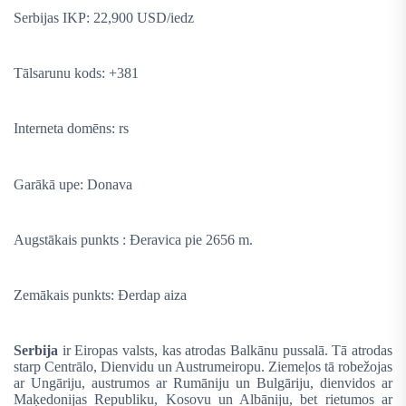
Serbijas IKP: 22,900 USD/iedz
Tālsarunu kods: +381
Interneta domēns: rs
Garākā upe: Donava
Augstākais punkts : Đeravica pie 2656 m.
Zemākais punkts: Đerdap aiza
Serbija
ir Eiropas valsts, kas atrodas Balkānu pussalā. Tā atrodas
starp Centrālo, Dienvidu un Austrumeiropu. Ziemeļos tā robežojas
ar Ungāriju, austrumos ar Rumāniju un Bulgāriju, dienvidos ar
Maķedonijas Republiku, Kosovu un Albāniju, bet rietumos ar