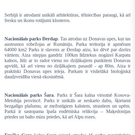
Serbijā ir atrodami unikāli arhitektūras, tēlniecības paraugi, kā arī
fresku un ikonu rotājumi klosteros.
Nacionālais parks Đerdap
. Tas atrodas uz Donavas upes, kur tas
austrumos robežojas ar Rumāniju. Parka teritorija ir apmēram
64000 km
2
Parks ir slavens ar Đerdap aizu, ko dēvē par
dzelzs
vārtiem
. Aiza stiepjas gandrīz 100km līdztekus nogāzei Karpatu
kalnos, līdz ar to radot vienu no dziļākajiem punktiem Donavas
apvidū, kā arī vienu no dziļākajiem pasaulē - ap 80m. Aiza ir
praktiski Donavas upes ieleja. Parkam ir vislielākā bioloģiskā
daudzveidība vienā ekosistēmā.
Nacionālais parks Šara
. Parks ir Šara kalna virsotnē Kosova-
Metohija provincē. Parks ir unikāls ar neskarto dabu, šķietami
bezgalīgo plašumu, ar mežonīgiem kalniem, strautiem un upēm.
Parkā ir sastopama īpaša endēmiska relikvija – Maķedonijas
priedes un balto mizu priedes, kā arī Alpu rozes.