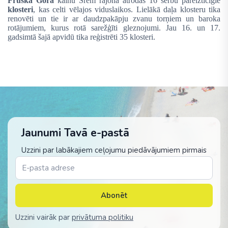
Fruška Gora
kalnu Srem rajonā atrodas 16 serbu pareizticīgie
klosteri
, kas celti vēlajos viduslaikos. Lielākā daļa klosteru tika
renovēti un tie ir ar daudzpakāpju zvanu torņiem un baroka
rotājumiem, kurus rotā sarežģīti gleznojumi. Jau 16. un 17.
gadsimtā šajā apvidū tika reģistrēti 35 klosteri.
Jaunumi Tavā e-pastā
Uzzini par labākajiem ceļojumu piedāvājumiem pirmais
Abonēt
Uzzini vairāk par
privātuma politiku