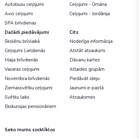
Autobusu ceļojumi
Ceļojumi - Omāna
Avio ceļojumi
Ceļojumi - Jordānija
SPA brīvdienas
Dažādi piedāvājumi
Cits
Skolēnu brīvlaikā
Noderīga informācija
Ceļojumi Lieldienās
Atstāt atsauksmi
Maija brīvdienās
Dāvanu kartes
Vasaras ceļojumi
Atlaides grupām
Novembra brīvdienās
Piedāvāt ideju
Ziemassvētku ceļojumi
Jaunumi e-pastā
Svētku laiks
Atsauksmes
Ekskursijas pensionāriem
Seko mums socktīklos