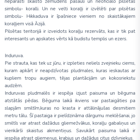
neparasti skaisto zemūdens pasauli un neoficiālo pilsētas
simbolu- koralli. Un ne velti koraļļi ir izvēlēti par pilsētas
simbolu- Hikkaduva ir īpašniece vieniem no skaistākajiem
koraļļiem visā Āzijā.
Pilsētas teritorijā ir izveidots koraļļu rezervāts, kas ir tik pat
interesants un apskates vērts kā budistu templis un ezers.
Induruva.
Pie strauta, kas tek uz jūru, ir izpleties neliels zvejnieku ciems,
kuram apkārt ir neapdzīvotas pludmales, kuras ieskautas ar
kupliem tropu augiem, tējas plantācijām un kokosriekstu
audzēm.
Induruvas pludmalēs ir iespēja izjust paisuma un bēguma
atstātās pēdas. Bēguma laikā ikviens var pastaigāties pa
slapjām smiltīm,kuras no krasta ir attālinājušas desmitiem
metru tālu. Šī pastaiga ir pielīdzināma dārgumu meklēšanai, jo
smiltīs var atrast dažādus gliemežvākus, koraļļu gabaliņus un
vienkārši skaistus akmentiņus. Savukārt paisuma laikā ir
iespēja atrast gliemeņus, krabjus un dažādus citus dzīvniekus.