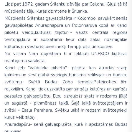
Līdz pat 1972. gadam Šrilanku dēvēja par Ceilonu. Gluži tā kā
mūsdienās tēju, kuras dzimtene ir Šrilanka.
Mūsdienās Šrilankas galvaspilsēta ir Kolombo, savukārt senās
galvaspilsētas Anuradhapura un Polonnaruva kopā ar Kandi
pilsētu veido„kultūras trijstūri”- valsts centrālā reģiona
teritorija,kurā ir apskatāma liela daļa salas nozīmīgākie
kultūras un vēstures pieminekļi, tempļi, pilis un klosteri.
No visiem šiem objektiem 6 ir iekļauti UNESCO kultūras
mantojuma sarakstā:
Kandi jeb ''valdnieka pilsēta''- pilsēta, kas atrodas starp
kalniem un sevī glabā svarīgas budisma relikvijas un budistu
svētumu- Svētā Budas Zoba templis.Pateicoties šīm
relikvijām, Kandi tiek uzskatīta par singāļu kultūras un garīgās
pasaules galvaspilsētu. Elpu aizraujošs skats ir redzams jūlijā
un augustā - pilnmēness laikā. Šajā laikā svētceļotājiem ir
svētki - Esala Perahera. Svētku laikā ir redzami svētceļnieki,
kurus velk ziloņi.
Anuradapūru- senā galvaspilsēta, kurā ir apskatāmas Budas
relikvijas.