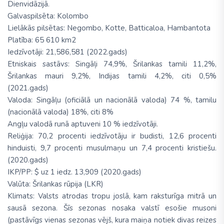
Dienvidāzijā.
Galvaspilsēta: Kolombo
Lielākās pilsētas: Negombo, Kotte, Batticaloa, Hambantota
Platība: 65 610 km2
Iedzīvotāji: 21,586,581 (2022.gads)
Etniskais sastāvs: Singāļi 74,9%, Šrilankas tamili 11,2%,
Šrilankas mauri 9,2%, Indijas tamili 4,2%, citi 0,5%
(2021.gads)
Valoda: Singāļu (oficiālā un nacionālā valoda) 74 %, tamilu
(nacionālā valoda) 18%, citi 8%
Angļu valodā runā aptuveni 10 % iedzīvotāji.
Reliģija: 70,2 procenti iedzīvotāju ir budisti, 12,6 procenti
hinduisti, 9,7 procenti musulmaņu un 7,4 procenti kristiešu.
(2020.gads)
IKP/PP: $ uz 1 iedz. 13,909 (2020.gads)
Valūta: Šrilankas rūpija (LKR)
Klimats: Valsts atrodas tropu joslā, kam raksturīga mitrā un
sausā sezona. Šīs sezonas nosaka valstī esošie musoni
(pastāvīgs vienas sezonas vējš, kura maiņa notiek divas reizes