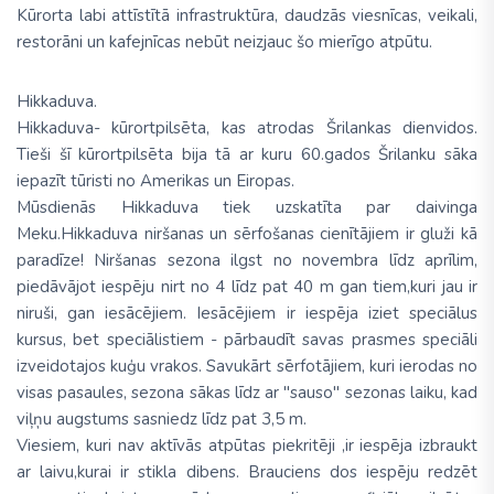
Kūrorta labi attīstītā infrastruktūra, daudzās viesnīcas, veikali,
restorāni un kafejnīcas nebūt neizjauc šo mierīgo atpūtu.
Hikkaduva.
Hikkaduva- kūrortpilsēta, kas atrodas Šrilankas dienvidos.
Tieši šī kūrortpilsēta bija tā ar kuru 60.gados Šrilanku sāka
iepazīt tūristi no Amerikas un Eiropas.
Mūsdienās Hikkaduva tiek uzskatīta par daivinga
Meku.Hikkaduva niršanas un sērfošanas cienītājiem ir gluži kā
paradīze! Niršanas sezona ilgst no novembra līdz aprīlim,
piedāvājot iespēju nirt no 4 līdz pat 40 m gan tiem,kuri jau ir
niruši, gan iesācējiem. Iesācējiem ir iespēja iziet speciālus
kursus, bet speciālistiem - pārbaudīt savas prasmes speciāli
izveidotajos kuģu vrakos. Savukārt sērfotājiem, kuri ierodas no
visas pasaules, sezona sākas līdz ar ''sauso'' sezonas laiku, kad
viļņu augstums sasniedz līdz pat 3,5 m.
Viesiem, kuri nav aktīvās atpūtas piekritēji ,ir iespēja izbraukt
ar laivu,kurai ir stikla dibens. Brauciens dos iespēju redzēt