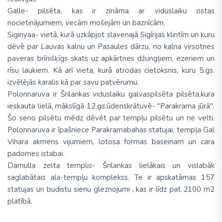
Galle- pilsēta, kas ir zināma ar viduslaiku ostas
nocietinājumiem, vecām mošejām un baznīcām.
Sigiriyaa- vietā, kurā uzkāpjot slavenajā Sigīrijas klintīm un kuru
dēvē par Lauvas kalnu un Pasaules dārzu, no kalna virsotnes
paveras brīnišķīgs skats uz apkārtnes džungļiem, ezeriem un
rīsu laukiem. Kā arī vieta, kurā atrodas cietoksnis, kuru 5.gs.
izvēlējās karalis kā par savu patvērumu.
Polonnaruva ir Šrilankas viduslaiku galvaspilsēta pilsēta,kura
ieskauta lielā, mākslīgā 12.gs.ūdenskrātuvē- ''Parakrama jūrā''.
Šo seno pilsētu mēdz dēvēt par tempļu pilsētu un ne velti.
Polonnaruva ir īpašniece Parakramabahas statujai, tempļa Gal
Vihara akmens vijumiem, lotosa formas baseinam un cara
padomes istabai.
Damulla zelta templis- Šrilankas lielākais un vislabāk
saglabātais ala-tempļu komplekss. Te ir apskatāmas 157
statujas un budistu sienu gleznojumi , kas ir līdz pat 2100 m2
platībā.