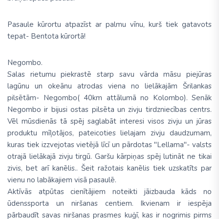
Pasaule kūrortu atpazīst ar palmu vīnu, kurš tiek gatavots
tepat- Bentota kūrortā!
Negombo.
Salas rietumu piekrastē starp savu vārda māsu piejūras
lagūnu un okeānu atrodas viena no lielākajām Šrilankas
pilsētām- Negombo( 40km attālumā no Kolombo). Senāk
Negombo ir bijusi ostas pilsēta un zivju tirdzniecības centrs.
Vēl mūsdienās tā spēj saglabāt interesi visos zivju un jūras
produktu mīļotājos, pateicoties lielajam zivju daudzumam,
kuras tiek izzvejotas vietējā līcī un pārdotas ''Lellama''- valsts
otrajā lielākajā zivju tirgū. Garšu kārpiņas spēj lutināt ne tikai
zivis, bet arī kanēlis.. Šeit ražotais kanēlis tiek uzskatīts par
vienu no labākajiem visā pasaulē.
Aktīvās atpūtas cienītājiem noteikti jāizbauda kāds no
ūdenssporta un niršanas centiem. Ikvienam ir iespēja
pārbaudīt savas niršanas prasmes kuģī, kas ir nogrimis pirms