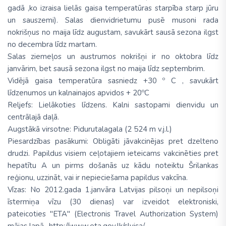
gadā ,ko izraisa lielās gaisa temperatūras starpība starp jūru
un sauszemi). Salas dienvidrietumu pusē musoni rada
nokrišņus no maija līdz augustam, savukārt sausā sezona ilgst
no decembra līdz martam.
Salas ziemeļos un austrumos nokrišņi ir no oktobra līdz
janvārim, bet sausā sezona ilgst no maija līdz septembrim.
Vidējā gaisa temperatūra sasniedz +30 º C , savukārt
līdzenumos un kalnainajos apvidos + 20ºC
Reljefs: Lielākoties līdzens. Kalni sastopami dienvidu un
centrālajā daļā.
Augstākā virsotne: Pidurutalagala (2 524 m v.j.l.)
Piesardzības pasākumi: Obligāti jāvakcinējas pret dzelteno
drudzi. Papildus visiem ceļotajiem ieteicams vakcinēties pret
hepatītu A un pirms došanās uz kādu noteiktu Šrilankas
reģionu, uzzināt, vai ir nepieciešama papildus vakcīna.
Vīzas: No 2012.gada 1.janvāra Latvijas pilsoņi un nepilsoņi
īstermiņa vīzu (30 dienas) var izveidot elektroniski,
pateicoties ''ETA'' (Electronis Travel Authorization System)