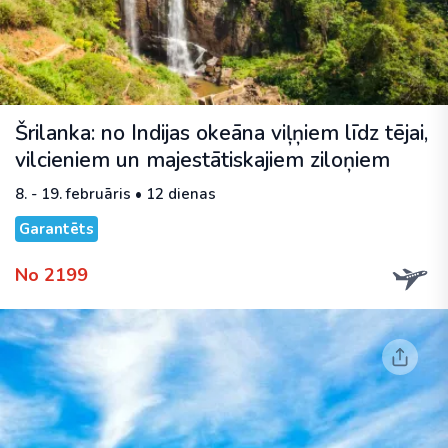
Šrilanka: no Indijas okeāna viļņiem līdz tējai,
vilcieniem un majestātiskajiem ziloņiem
8. - 19. februāris • 12 dienas
Garantēts
No 2199