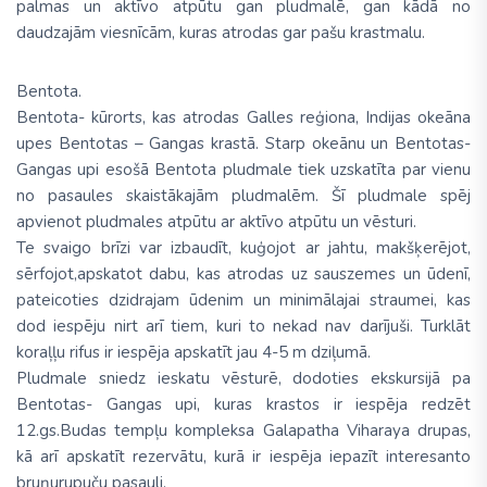
palmas un aktīvo atpūtu gan pludmalē, gan kādā no
daudzajām viesnīcām, kuras atrodas gar pašu krastmalu.
Bentota.
Bentota- kūrorts, kas atrodas Galles reģiona, Indijas okeāna
upes Bentotas – Gangas krastā. Starp okeānu un Bentotas-
Gangas upi esošā Bentota pludmale tiek uzskatīta par vienu
no pasaules skaistākajām pludmalēm. Šī pludmale spēj
apvienot pludmales atpūtu ar aktīvo atpūtu un vēsturi.
Te svaigo brīzi var izbaudīt, kuģojot ar jahtu, makšķerējot,
sērfojot,apskatot dabu, kas atrodas uz sauszemes un ūdenī,
pateicoties dzidrajam ūdenim un minimālajai straumei, kas
dod iespēju nirt arī tiem, kuri to nekad nav darījuši. Turklāt
koraļļu rifus ir iespēja apskatīt jau 4-5 m dziļumā.
Pludmale sniedz ieskatu vēsturē, dodoties ekskursijā pa
Bentotas- Gangas upi, kuras krastos ir iespēja redzēt
12.gs.Budas tempļu kompleksa Galapatha Viharaya drupas,
kā arī apskatīt rezervātu, kurā ir iespēja iepazīt interesanto
bruņurupuču pasauli.