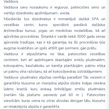
Vadduva.
Vadduva savu nosaukumu ir ieguvusi, pateicoties seno un
vietējo dziednieku apzīmējumam- weda.
Mūsdienās šos dziedniekus ir nomainījuši dažādi SPA un
veselības centri, kuros speciālisti piedāvā dažādus
ārstniecības kursus, jogas un medicīnas nodarbības, kā arī
ajūrvēdas procedūras. Šrilankā ir vairāk nekā 3000 gadu senas
ajūrveida tradīcijas, kas ir kā garantija, ka šīs procedūras būs
augstas kvalitātes un spēs attīrīt gan ķermeni, gan prātu.
Vadduva ir atpazīstama ne tikai, pateicoties veselības
centriem, bet arī apbrīnojami skaistajām smilšu pludmalēm,
kokospalmu, kaučukkoku un kanēļa plantācijām, palmu etiķa
un palmu vīna ražošanu, kā arī kokosšķiedras izstrādājumiem.
Vadduva- pludmales atpūtas cienītāju paradīze! Tās viesiem ir
garantēta klusuma un mierpilna atpūta dzidra Indijas okeāna
ūdens krastā, kuru ieskauj brīnišķīgas smilšu pludmales
(vietām tās platums sasniedz pat 60 m ). Pateicoties
viesnīcām, kuras viena no otras atrodas diezgan tālu, klusums
un relaksējoša atpūta ir garantēta.