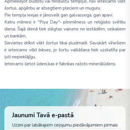
Apmeklējot budistu vai hinduistu tempļus, nav ieteicams vilkt
šortus, apģērbu ar atsegtiem pleciem un muguru.
Pie tempļa ieejas ir jānovelk gan galvassega, gan apavi.
Katru mēnesi ir ''Piya Day''- pilnmēness un reliģisko svētku
diena. Šajā dienā tiek slēgtas vairums no iestādēm, veikaliem
un bankām.
Sievietes drīkst vilkt šortus tikai pludmalē. Savukārt vīriešiem
ir ieteicams vilkt bikses, jo šortu valkāšana tiek uzskatīta par
ļoti nepieklājīgu.
Ieteicams lietot ūdeni,kas ir fabrikas ražots minerālūdens.
Jaunumi Tavā e-pastā
Uzzini par labākajiem ceļojumu piedāvājumiem pirmais