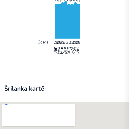
Ūdens
Jan
Feb
Mar
Apr
Sep
Okt
Nov
Dec
Šrilanka kartē