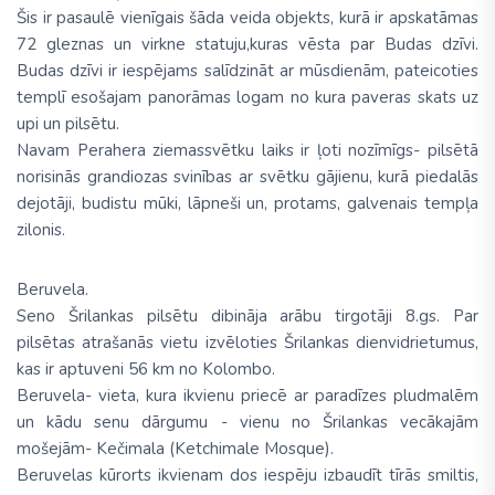
Šis ir pasaulē vienīgais šāda veida objekts, kurā ir apskatāmas
72 gleznas un virkne statuju,kuras vēsta par Budas dzīvi.
Budas dzīvi ir iespējams salīdzināt ar mūsdienām, pateicoties
templī esošajam panorāmas logam no kura paveras skats uz
upi un pilsētu.
Navam Perahera ziemassvētku laiks ir ļoti nozīmīgs- pilsētā
norisinās grandiozas svinības ar svētku gājienu, kurā piedalās
dejotāji, budistu mūki, lāpneši un, protams, galvenais tempļa
zilonis.
Beruvela.
Seno Šrilankas pilsētu dibināja arābu tirgotāji 8.gs. Par
pilsētas atrašanās vietu izvēloties Šrilankas dienvidrietumus,
kas ir aptuveni 56 km no Kolombo.
Beruvela- vieta, kura ikvienu priecē ar paradīzes pludmalēm
un kādu senu dārgumu - vienu no Šrilankas vecākajām
mošejām- Kečimala (Ketchimale Mosque).
Beruvelas kūrorts ikvienam dos iespēju izbaudīt tīrās smiltis,