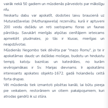
vairāk nekā 50 gadiem un mūsdienās pārveidots par mākslīgu
rifu.
Neskartu dabu var apskatīt, dodoties laivu braucienā uz
Muturadžavelas (Muthurajawela) rezervātu, kurā ir aptuveni
200 veidu dažādu un reti sastopamu floras un faunas
pārstāvju. Savukārt mierīgās atpūtas cienītājiem ieteicams
apmeklēt pludmales, jo tās ir klusas, mierīgas un
neapdzīvotas.
Mūsdienās Negombo tiek dēvēta par ''mazo Romu'', jo te ir
apskatāmas daudz un dažādas mošejas, budistu un hinduistu
tempļi, katoļu baznīcas un katedrāles, no kurām
ievērojamākais ir Sv. Marijas dievnams. Ir apskatāms
interesants apskates objekts-1672. gadā holandiešu celtā
forta drupas.
Vēl mūsdienās tiek izmantoti pilsētas kanāli, lai būtu pieeja
pie veikaliem, restorāniem un citiem pakalpojumiem, kuri
atrodas gandrīz ik uz stūra.