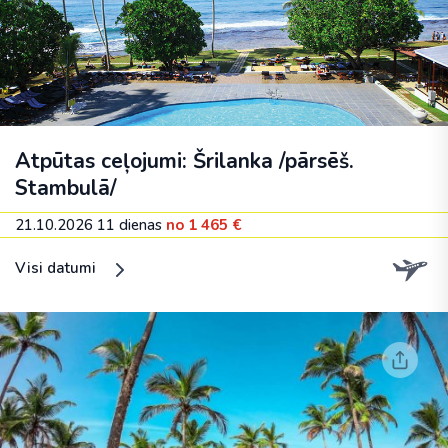
Atpūtas ceļojumi: Šrilanka /pārsēš.
Stambulā/
21.10.2026
11 dienas
no 1 465 €
Visi datumi