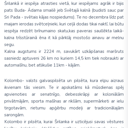
Šrilankā ir iespēja atrasties vietā, kur iespējams agrāk ir bijis
pats Buda- Ādama smailē jeb Svētajā kalnā (budisti sauc par
Sri Pada - svētais kājas nospiedums). Te no decembra līdz pat
maijam ierodas svētceļnieki, kuri ceļā dodas tikai naktī, lai būtu
iespēja redzēt brīnumaino skatu,kas paveras saullēkta laikā-
kalna trīsstūrainā ēna it kā pārklāj mostošo ainavu ar melnu
segu.
Kalna augstums ir 2224 m, savukārt uzkāpšanas maršruts
sasniedz aptuveni 26 km no kuriem 14,5 km tiek nobraukti ar
automašīnu, bet atlikušie 11km - kājām.
Kolombo- valsts galvaspilsēta un pilsēta, kura elpu aizraus
ikvienam tās viesim. Te ir apskatāms kā mūsdienas spēj
apvienoties ar senatnīgo, debesskrāpji ar koloniālām
privātmājām, sporta mašīnas ar rikšām, supermārketi ar ielu
tirgotavām, rietumu apģērbu modeļi ar tradicionālajām
sarongām.
Kolombo ir pilsēta, kurai Šrilanka ir uzticējusi savas vēstures