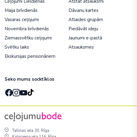
Ceļojumi Lieldienās
Atstāt atsauksmi
Maija brīvdienās
Dāvanu kartes
Vasaras ceļojumi
Atlaides grupām
Novembra brīvdienās
Piedāvāt ideju
Ziemassvētku ceļojumi
Jaunumi e-pastā
Svētku laiks
Atsauksmes
Ekskursijas pensionāriem
Seko mums socktīklos
Tallinas iela 30, Rīga
Kalnciema iela 116, Rīga