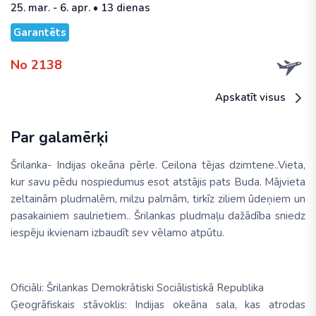
25. mar. - 6. apr. • 13 dienas
Garantēts
No 2138
Apskatīt visus
Par galamērķi
Šrilanka- Indijas okeāna pērle. Ceilona tējas dzimtene..Vieta,
kur savu pēdu nospiedumus esot atstājis pats Buda. Mājvieta
zeltainām pludmalēm, milzu palmām, tirkīz ziliem ūdeņiem un
pasakainiem saulrietiem.. Šrilankas pludmaļu dažādība sniedz
iespēju ikvienam izbaudīt sev vēlamo atpūtu.
Oficiāli: Šrilankas Demokrātiski Sociālistiskā Republika
Ģeogrāfiskais stāvoklis: Indijas okeāna sala, kas atrodas