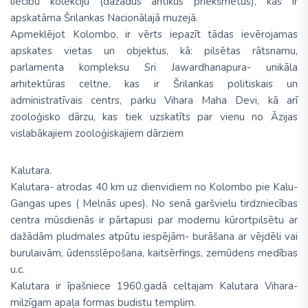
liecību kolekciju (dažādus antīkus priekšmetus), kas ir
apskatāma Šrilankas Nacionālajā muzejā.
Apmeklējot Kolombo, ir vērts iepazīt tādas ievērojamas
apskates vietas un objektus, kā: pilsētas rātsnamu,
parlamenta kompleksu Sri Jawardhanapura- unikāla
arhitektūras celtne, kas ir Šrilankas politiskais un
administratīvais centrs, parku Vihara Maha Devi, kā arī
zooloģisko dārzu, kas tiek uzskatīts par vienu no Āzijas
vislabākajiem zooloģiskajiem dārziem
Kalutara.
Kalutara- atrodas 40 km uz dienvidiem no Kolombo pie Kalu-
Gangas upes ( Melnās upes). No senā garšvielu tirdzniecības
centra mūsdienās ir pārtapusi par modernu kūrortpilsētu ar
dažādām pludmales atpūtu iespējām- burāšana ar vējdēli vai
burulaivām, ūdensslēpošana, kaitsērfings, zemūdens medības
u.c.
Kalutara ir īpašniece 1960.gadā celtajam Kalutara Vihara-
milzīgam apaļa formas budistu templim.