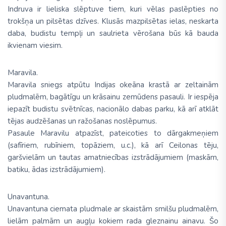
Indruva ir lieliska slēptuve tiem, kuri vēlas paslēpties no
trokšņa un pilsētas dzīves. Klusās mazpilsētas ielas, neskarta
daba, budistu tempļi un saulrieta vērošana būs kā bauda
ikvienam viesim.
Maravila.
Maravila sniegs atpūtu Indijas okeāna krastā ar zeltainām
pludmalēm, bagātīgu un krāsainu zemūdens pasauli. Ir iespēja
iepazīt budistu svētnīcas, nacionālo dabas parku, kā arī atklāt
tējas audzēšanas un ražošanas noslēpumus.
Pasaule Maravilu atpazīst, pateicoties to dārgakmeņiem
(safīriem, rubīniem, topāziem, u.c.), kā arī Ceilonas tēju,
garšvielām un tautas amatniecības izstrādājumiem (maskām,
batiku, ādas izstrādājumiem).
Unavantuna.
Unavantuna ciemata pludmale ar skaistām smilšu pludmalēm,
lielām palmām un augļu kokiem rada gleznainu ainavu. Šo