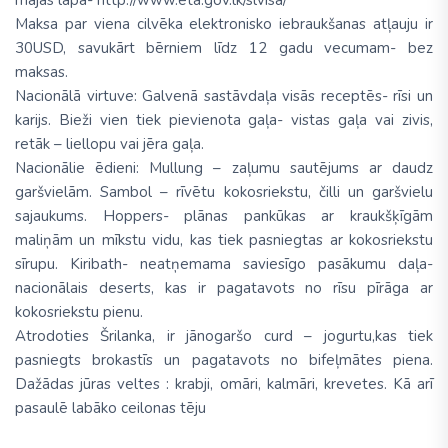
mājas lapā- http://www.eta.gov.lk/slvisa/
Maksa par viena cilvēka elektronisko iebraukšanas atļauju ir
30USD, savukārt bērniem līdz 12 gadu vecumam- bez
maksas.
Nacionālā virtuve: Galvenā sastāvdaļa visās receptēs- rīsi un
karijs. Bieži vien tiek pievienota gaļa- vistas gaļa vai zivis,
retāk – liellopu vai jēra gaļa.
Nacionālie ēdieni: Mullung – zaļumu sautējums ar daudz
garšvielām. Sambol – rīvētu kokosriekstu, čilli un garšvielu
sajaukums. Hoppers- plānas pankūkas ar kraukšķīgām
maliņām un mīkstu vidu, kas tiek pasniegtas ar kokosriekstu
sīrupu. Kiribath- neatņemama saviesīgo pasākumu daļa-
nacionālais deserts, kas ir pagatavots no rīsu pīrāga ar
kokosriekstu pienu.
Atrodoties Šrilanka, ir jānogaršo curd – jogurtu,kas tiek
pasniegts brokastīs un pagatavots no bifeļmātes piena.
Dažādas jūras veltes : krabji, omāri, kalmāri, krevetes. Kā arī
pasaulē labāko ceilonas tēju