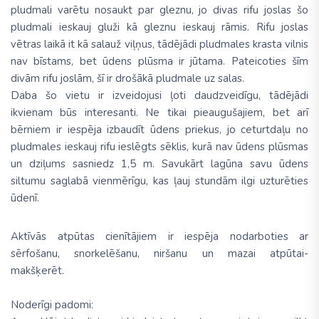
pludmali varētu nosaukt par gleznu, jo divas rifu joslas šo
pludmali ieskauj gluži kā gleznu ieskauj rāmis. Rifu joslas
vētras laikā it kā salauž viļņus, tādējādi pludmales krasta vilnis
nav bīstams, bet ūdens plūsma ir jūtama. Pateicoties šīm
divām rifu joslām, šī ir drošākā pludmale uz salas.
Daba šo vietu ir izveidojusi ļoti daudzveidīgu, tādējādi
ikvienam būs interesanti. Ne tikai pieaugušajiem, bet arī
bērniem ir iespēja izbaudīt ūdens priekus, jo ceturtdaļu no
pludmales ieskauj rifu ieslēgts sēklis, kurā nav ūdens plūsmas
un dziļums sasniedz 1,5 m. Savukārt lagūna savu ūdens
siltumu saglabā vienmērīgu, kas ļauj stundām ilgi uzturēties
ūdenī.
Aktīvās atpūtas cienītājiem ir iespēja nodarboties ar
sērfošanu, snorkelēšanu, niršanu un mazai atpūtai-
makšķerēt.
Noderīgi padomi: