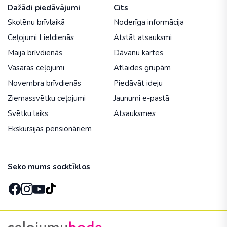
Dažādi piedāvājumi
Cits
Skolēnu brīvlaikā
Noderīga informācija
Ceļojumi Lieldienās
Atstāt atsauksmi
Maija brīvdienās
Dāvanu kartes
Vasaras ceļojumi
Atlaides grupām
Novembra brīvdienās
Piedāvāt ideju
Ziemassvētku ceļojumi
Jaunumi e-pastā
Svētku laiks
Atsauksmes
Ekskursijas pensionāriem
Seko mums socktīklos