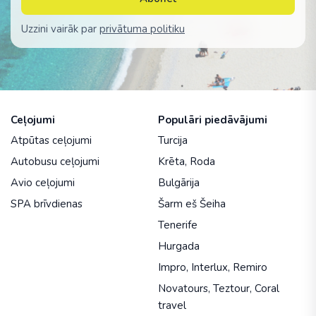
Uzzini vairāk par
privātuma politiku
Ceļojumi
Populāri piedāvājumi
Atpūtas ceļojumi
Turcija
Autobusu ceļojumi
Krēta
,
Roda
Avio ceļojumi
Bulgārija
SPA brīvdienas
Šarm eš Šeiha
Tenerife
Hurgada
Impro
,
Interlux
,
Remiro
Novatours
,
Teztour
,
Coral
travel