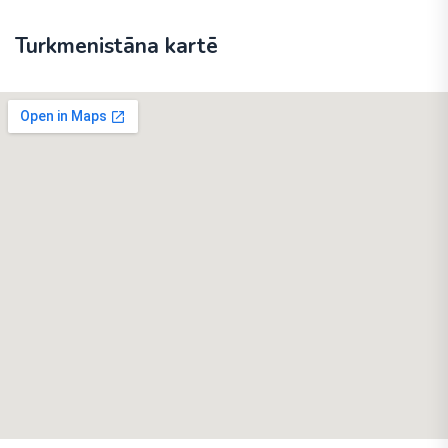
Turkmenistāna kartē