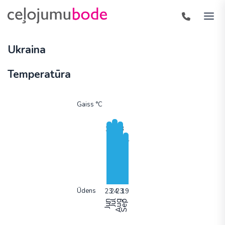
Ukraina
Temperatūra
Gaiss °C
Ūdens
Jun
Jūl
Aug
Sep