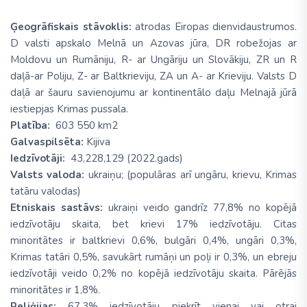
Ģeogrāfiskais stāvoklis:
atrodas Eiropas dienvidaustrumos.
D valsti apskalo Melnā un Azovas jūra, DR robežojas ar
Moldovu un Rumāniju, R- ar Ungāriju un Slovākiju, ZR un R
daļā-ar Poliju, Z- ar Baltkrieviju, ZA un A- ar Krieviju. Valsts D
daļā ar šauru savienojumu ar kontinentālo daļu Melnajā jūrā
iestiepjas Krimas pussala.
Platība:
603 550 km2
Galvaspilsēta:
Kijiva
Iedzīvotāji:
43,228,129 (2022.gads)
Valsts valoda:
ukraiņu; (populāras arī ungāru, krievu, Krimas
tatāru valodas)
Etniskais sastāvs:
ukraiņi veido gandrīz 77,8% no kopējā
iedzīvotāju skaita, bet krievi 17% iedzīvotāju. Citas
minoritātes ir baltkrievi 0,6%, bulgāri 0,4%, ungāri 0,3%,
Krimas tatāri 0,5%, savukārt rumāņi un poļi ir 0,3%, un ebreju
iedzīvotāji veido 0,2% no kopējā iedzīvotāju skaita. Pārējās
minoritātes ir 1,8%.
Reliģijas:
67,3% iedzīvotāju piekrīt vienai vai otrai