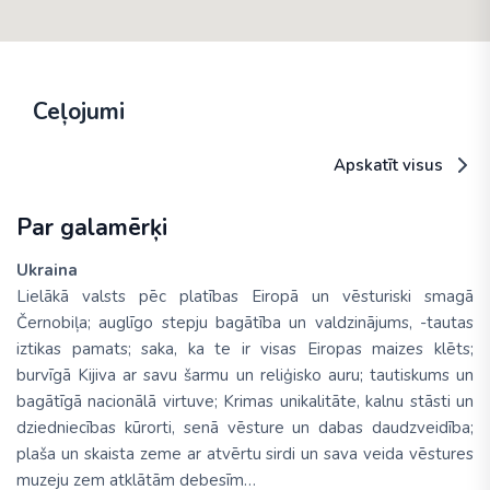
Ceļojumi
Apskatīt visus
Par galamērķi
Ukraina
Lielākā valsts pēc platības Eiropā un vēsturiski smagā
Černobiļa; auglīgo stepju bagātība un valdzinājums, -tautas
iztikas pamats; saka, ka te ir visas Eiropas maizes klēts;
burvīgā Kijiva ar savu šarmu un reliģisko auru; tautiskums un
bagātīgā nacionālā virtuve; Krimas unikalitāte, kalnu stāsti un
dziedniecības kūrorti, senā vēsture un dabas daudzveidība;
plaša un skaista zeme ar atvērtu sirdi un sava veida vēstures
muzeju zem atklātām debesīm…