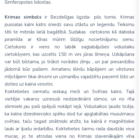
Simferopoles lidostas.
Krimas simbols
ir Bezdelīgas ligzda- pils tornis. Krimas
pussalas kalni katrs sniedz savu stāstu un leģendu. Teiksmu
tēli te mitinās lielā bagātībā. Sudakas cietoksnis kā dabiska
piramīda ar Ķīnas mūrim līdzīgu nocietinājumu sienu.
Cietoksnis ir viens no labāk saglabājušies viduslaiku
cietokšņiem, kas uzcelts 150 m virs jūras līmeņa. Uzkāpšana
var būt bīstama, jo trūkst norādes zīmju , un par piesardzību
jādomā būs pašiem. Amatieru klinšu kāpējiem un vēstures
mīļotājiem tikai drosmi un uzmanību vajadzētu paņemt līdzi un
doties uz kalna virsotni.
Koktebeles ciematu ieskauj meži un Svētais kalns. Tajā
vietējie vakaros uznesuši nedziedināmi slimos, un no rīta
slimnieki jau paši spējuši nokāpt lejā. Viduslaikos ļaudis ticēja,
ka kalna dziedniecisko spēku dod tur apglabātais musulmaņu
svētais, taču tagad zinātniski atzīts, ka kalnā ir magnētiskie
lauki ar īpašu iedarbību. Koktebeles šarmu rada daudzās viņa
mucas, jo te atrodas viena no Krimas slavenākajām vīna