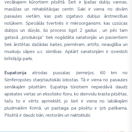
vecākajiem kūrortiem pilsētā. Šeit ir īpašas dubļu vannas,
masāžas un rehabilitācijas centri. Saki ir viena no divām
pasaules vietām, kas pati izgatavo dubļus ārstniecības
nolūkiem. Speciālās tvertnēs ir mikroorganismi, kas uzsūcas
dubļos un dūņās, šis process ilgst 2 gadus , un pēc tam
gatavā „produkcija” tiek nogādāta sanatorijās un pacientiem
tiek ārstētas dažādas kaites, piemēram, artrīts, neauglība un
muskuļu sāpes u.c. slimības. Apkārt sanatorijām ir izveidoti
brīnišķīgi parki.
Eupatorija
atrodas pussalas ziemeļos, 60 km no
Simferopoles starptautiskās lidostas. Tā ir viena no pasaules
senākajām pilsētām. Eupatrija tūristiem nepiedāvā daudz
apskates vietas un eksotisko floru, ko dienvidu krasta pilsētas,
taču to ir vērts apmeklēt, jo šeit ir viena no labākajām
pludmalēm Krimā, un pastaiga pa pilsētu ir ļoti patīkama.
Pilsētā ir daudz bāri, restorāni un naktsklubi.