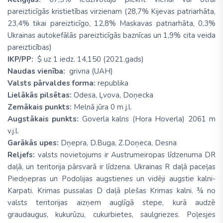
pareizticīgās kristietības virzienam (28,7% Kijevas patriarhāta,
23,4% tikai pareizticīgo, 12,8% Maskavas patriarhāta, 0,3%
Ukrainas autokefālās pareizticīgās baznīcas un 1,9% cita veida
pareizticības)
IKP/PP:
$ uz 1 iedz. 14,150 (2021.gads)
Naudas vienība:
grivna (UAH)
Valsts pārvaldes forma:
republika
Lielākās pilsētas:
Odesa, Ļvova, Doņecka
Zemākais punkts:
Melnā jūra 0 m j.l.
Augstākais punkts:
Goverla kalns (Hora Hoverla) 2061 m
v.j.l.
Garākās upes:
Dņepra, D.Buga, Z.Doņeca, Desna
Reljefs:
valsts novietojums ir Austrumeiropas līdzenuma DR
daļā, un teritorija pārsvarā ir līdzena. Ukrainas R daļā paceļas
Piedņepras un Podolijas augstienes un vidēji augstie kalni-
Karpati. Krimas pussalas D daļā plešas Krimas kalni. ¾ no
valsts teritorijas aizņem auglīgā stepe, kurā audzē
graudaugus, kukurūzu, cukurbietes, saulgriezes. Poļesjes