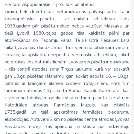
Pie tām vispopulārākie ir ķiršu koki un ābeles.
Ļvova
tiek dēvēta par rietumukrainas galvaspilsētu. Tā ir
kosmopolītiska pilsēta, ar unikālu arhitektūru. Līdz
1939.gadam pār pilsētu nekad nebija valdījusi Maskava, un
tieši Ļvovā 1980.-tajos gados tika kaldināti plāni par
atbrīvošanos no Padomju varas. Tā kā Otrā Pasaules kara
laikā Ļvova nav daudz cietusi, tā ir viena no labākajām vietām
Ukrainā, lai apskatītu neizpostītu vēsturisku arhitektūru, sākot
no gotikas līdz pat mūsdienām. Ļvovas vecpilsēta ir pasakaina
– tās centrā atrodas sens Tirgus laukums, kurā var apskatīt
gan 19.gs. pilsētas rātsnamu, gan apkārt esošās 16. – 18.gs.
celtnes ar krāšņiem akmenī cirstiem rotājumiem. Pretī šim
laukumam atrodas 14.gs. celta Romas Katoļu Katedrāle , kas
ir viena no labākajām gotikas stila celtnēm pilsētā. Netālu no
Katedrāles atrodas Farmācijas Muzejs, kas dibināts
1735.gadā un tajā apskatāmas farmācijas piederumu
ekspozīcijas. Aptuveni 2 km no pilsētas centra atrodas Ļvovas
Brīvdabas muzejs, kas apliecina un stāsta par iedzīvotāju
dzīvesveidu vairāku gadsimtu gaitā, arī te apskatāmas