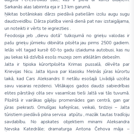
Sarkanās alas labirinta eja ir 13 km garumā.
Ņikitas botāniskais dārzs piedāvā patiešām izcilu augu sugu
daudzveidību. Dārza platība vienā dienā pat nav izstaigājama,
un noteikti ir vērts te iegriezties .
Feodosija jeb „dievu dotā” tulkojumā no grieķu valodas ir
pašu grieķu jūrnieku dibināta pilsēta jau pirms 2500 gadiem.
Ielās vēl tagad kursē 60-to gadu izlaiduma autobusi, kas nu
jau liekas kā dzīvībā esošs muzejs zem atklātām debesīm.
Jalta ir tipiska kūrortpilsēta Krimas pussalā, dēvēta par
Krievijas Nicu. Jalta kļuva par klasisku Melnās jūras kūrortu
laikā, kad Cars Aleksandrs II netālu esošajā Livādijā uzcēla
savu vasaras rezidenci. Vēlākajos gados daudzi sabiedrības
elites pārstāvji cēla sev vasarnīcas tieši Jaltā vai tās tuvumā.
Pilsētā ir vairākas gājēju promenādes gan centrā, gan gar
jūras piekrasti. Omulīgas kafejnīcas, veikali, tirdziņi – Jalta
tūristiem piedāvā pilna servisa atpūtu , mazāk tautas tradīciju
savdabību. No apskates objektiem minami Aleksandra
Ņevska Katedrāle; dramaturga Antona Čehova māja –