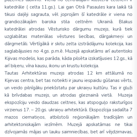
katedrāle ( celta 11.gs.). Lai gan Otrā Pasaules kara laikā tā
tikusi daļēji sagrauta, vēl joprojām šī katedrāle ir viena no
grandiozākajām baroka stila celtnēm Ukrainā. Blakus
katedrālei atrodas Vēsturisko dārgumu muzejs, kurā tiek
uzglabātas materiālas vēstures liecības, dārgakmeņi un
dārgmetāli. Vērtīgākā ir skitu zelta izstrādājumu kolekcija, kas
saglabājusies no 4.gs. p.m.ē. Muzejā apskatāms arī autentisks
Kijivas modelis, kas parāda, kāda pilsēta izskatījusies 12.gs., kā
arī biķeru, vīna kausu, ikonu un krustu kolekcija.
Tautas Arhitektūras muzejs atrodas 12 km attālumā no
Kijevas centra, bet tas noteikti ir jaunu iespaidu gūšanas vērts,
un veido pilnīgāku priekšstatu par ukraiņu kultūru. Tas ir gluži
kā brīvdabas muzejs, un atrodas gleznainā vietā. Muzeja
ekspozīciju veido daudzas celtnes, kas atspoguļo raksturīgos
virzienus 17. – 20.gs. ukraiņu arhitektūrā. Ekspozīcija sadalīta 7
mazos ciematiņos, atbilstoši reģionālajām tradīcijām un
arhitektoniskajām iezīmēm. Muzejā apskatāmas ne tikai
dzīvojamās mājas un lauku saimniecības, bet arī vējdzirnavas,