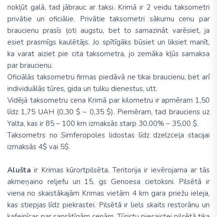
nokļūt galā, tad jābrauc ar taksi. Krimā ir 2 veidu taksometri
privātie un oficiālie. Privātie taksometri sākumu cenu par
braucienu prasīs ļoti augstu, bet to samazināt varēsiet, ja
esiet prasmīgs kaulētājs. Jo spītīgāks būsiet un liksiet manīt,
ka varat aiziet pie cita taksometra, jo zemāka kļūs samaksa
par braucienu.
Oficiālās taksometru firmas piedāvā ne tikai braucienu, bet arī
individuālās tūres, gida un tulku dienestus, utt.
Vidējā taksometru cena Krimā par kilometru ir apmēram 1,50
līdz 1,75 UAH (0,30 $ – 0,35 $). Piemēram, tad brauciens uz
Yalta, kas ir 85 – 100 km izmaksās starp 30,00% – 35,00 $.
Taksometrs no Simferopoles lidostas līdz dzelzceļa stacijai
izmaksās 4$ vai 5$.
Alušta
ir Krimas kūrortpilsēta. Teritorija ir ievērojama ar tās
akmeņaino reljefu un 15. gs Genoesa cietoksni. Pilsētā ir
viena no skaistākajām Krimas vietām 4 km gara priežu ieleja,
kas stiepjas līdz piekrastei. Pilsētā ir liels skaits restorānu un
kafejnīcas par saprātīgām cenām. Tūristu piesaistei pilsētā tika