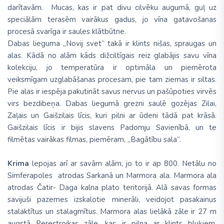
darītavām. Mucas, kas ir pat divu cilvēku augumā, guļ uz
speciālām terasēm vairākus gadus, jo vīna gatavošanas
procesā svarīga ir saules klātbūtne.
Dabas lieguma „Novij svet” takā ir klints nišas, spraugas un
alas. Kādā no alām kāds dižciltīgais reiz glabājis savu vīna
kolekciju, jo temperatūra ir optimāla un piemērota
veiksmīgam uzglabāšanas procesam, pie tam ziemas ir siltas.
Pie alas ir iespēja pakutināt savus nervus un pašūpoties virvēs
virs bezdibeņa. Dabas liegumā grezni saulē gozējas Zilai,
Zaļais un Gaišzilais līcis, kuri pilni ar ūdeni tādā pat krāsā.
Gaišzilais līcis ir bijis slavens Padomju Savienībā, un te
filmētas vairākas filmas, piemēram, „Bagātību sala”.
Krima
lepojas arī ar savām alām, jo to ir ap 800. Netālu no
Simferapoles atrodas Sarkanā un Marmora ala. Marmora ala
atrodas Čatir- Daga kalna plato teritorijā. Alā savas formas
savijuši pazemes izskalotie minerāli, veidojot pasakainus
stalaktītus un stalagmītus. Marmora alas lielākā zāle ir 27 m
augstā Perestroikas zāle, kas ir pilna ar klints bluķiem.