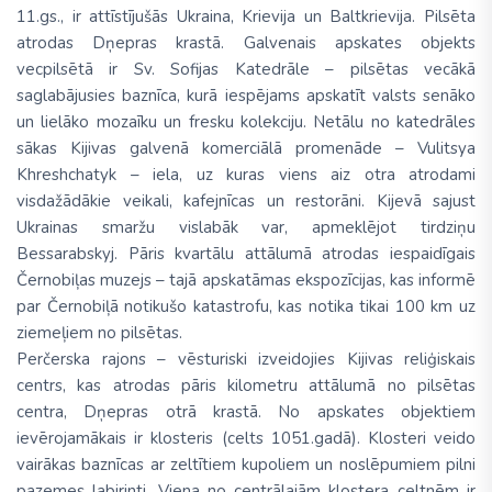
11.gs., ir attīstījušās Ukraina, Krievija un Baltkrievija. Pilsēta
atrodas Dņepras krastā. Galvenais apskates objekts
vecpilsētā ir Sv. Sofijas Katedrāle – pilsētas vecākā
saglabājusies baznīca, kurā iespējams apskatīt valsts senāko
un lielāko mozaīku un fresku kolekciju. Netālu no katedrāles
sākas Kijivas galvenā komerciālā promenāde – Vulitsya
Khreshchatyk – iela, uz kuras viens aiz otra atrodami
visdažādākie veikali, kafejnīcas un restorāni. Kijevā sajust
Ukrainas smaržu vislabāk var, apmeklējot tirdziņu
Bessarabskyj. Pāris kvartālu attālumā atrodas iespaidīgais
Černobiļas muzejs – tajā apskatāmas ekspozīcijas, kas informē
par Černobiļā notikušo katastrofu, kas notika tikai 100 km uz
ziemeļiem no pilsētas.
Perčerska rajons – vēsturiski izveidojies Kijivas reliģiskais
centrs, kas atrodas pāris kilometru attālumā no pilsētas
centra, Dņepras otrā krastā. No apskates objektiem
ievērojamākais ir klosteris (celts 1051.gadā). Klosteri veido
vairākas baznīcas ar zeltītiem kupoliem un noslēpumiem pilni
pazemes labirinti. Viena no centrālajām klostera celtnēm ir