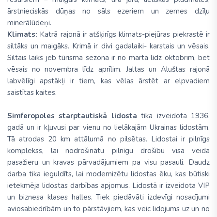
ārstnieciskās dūņas no sāls ezeriem un zemes dzīļu
minerālūdeņi.
Klimats:
Katrā rajonā ir atšķirīgs klimats-piejūras piekrastē ir
siltāks un maigāks. Krimā ir divi gadalaiki- karstais un vēsais.
Siltais laiks jeb tūrisma sezona ir no marta līdz oktobrim, bet
vēsais no novembra līdz aprīlim. Jaltas un Aluštas rajonā
labvēlīgi apstākļi ir tiem, kas vēlas ārstēt ar elpvadiem
saistītas kaites.
Simferopoles starptautiskā lidosta
tika izveidota 1936.
gadā un ir kļuvusi par vienu no lielākajām Ukrainas lidostām.
Tā atrodas 20 km attālumā no pilsētas. Lidostai ir pilnīgs
komplekss, lai nodrošinātu pilnīgu drošību visa veida
pasažieru un kravas pārvadājumiem pa visu pasauli. Daudz
darba tika ieguldīts, lai modernizētu lidostas ēku, kas būtiski
ietekmēja lidostas darbības apjomus. Lidostā ir izveidota VIP
un biznesa klases halles. Tiek piedāvāti izdevīgi nosacījumi
aviosabiedrībām un to pārstāvjiem, kas veic lidojums uz un no