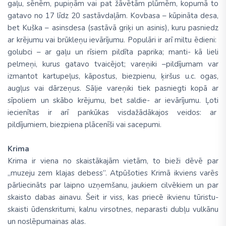
gaļu, sēnēm, pupiņām vai pat žāvētām plūmēm, kopumā to
gatavo no 17 līdz 20 sastāvdaļām. Kovbasa – kūpināta desa,
bet Kuška – asinsdesa (sastāvā griķi un asinis), kuru pasniedz
ar krējumu vai brūkleņu ievārījumu. Populāri ir arī miltu ēdieni:
golubci – ar gaļu un rīsiem pildīta paprika; manti- kā lieli
pelmeņi, kurus gatavo tvaicējot; vareņiki –pildījumam var
izmantot kartupeļus, kāpostus, biezpienu, ķiršus u.c. ogas,
augļus vai dārzeņus. Sāļie vareņiki tiek pasniegti kopā ar
sīpoliem un skābo krējumu, bet saldie- ar ievārījumu. Ļoti
iecienītas ir arī pankūkas visdažādākajos veidos: ar
pildījumiem, biezpiena plācenīši vai sacepumi.
Krima
Krima ir viena no skaistākajām vietām, to bieži dēvē par
„muzeju zem klajas debess”. Atpūšoties Krimā ikviens varēs
pārliecināts par laipno uzņemšanu, jaukiem cilvēkiem un par
skaisto dabas ainavu. Šeit ir viss, kas priecē ikvienu tūristu-
skaisti ūdenskritumi, kalnu virsotnes, neparasti dubļu vulkānu
un noslēpumainas alas.