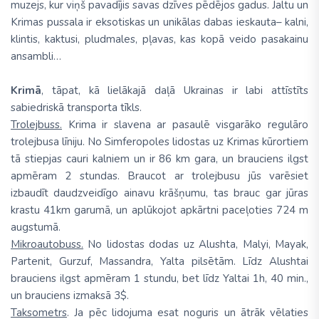
muzejs, kur viņš pavadījis savas dzīves pēdējos gadus. Jaltu un
Krimas pussala ir eksotiskas un unikālas dabas ieskauta– kalni,
klintis, kaktusi, pludmales, pļavas, kas kopā veido pasakainu
ansambli…
Krimā
, tāpat, kā lielākajā daļā Ukrainas ir labi attīstīts
sabiedriskā transporta tīkls.
Trolejbuss.
Krima ir slavena ar pasaulē visgarāko regulāro
trolejbusa līniju. No Simferopoles lidostas uz Krimas kūrortiem
tā stiepjas cauri kalniem un ir 86 km gara, un brauciens ilgst
apmēram 2 stundas. Braucot ar trolejbusu jūs varēsiet
izbaudīt daudzveidīgo ainavu krāšņumu, tas brauc gar jūras
krastu 41km garumā, un aplūkojot apkārtni paceļoties 724 m
augstumā.
Mikroautobuss.
No lidostas dodas uz Alushta, Malyi, Mayak,
Partenit, Gurzuf, Massandra, Yalta pilsētām. Līdz Alushtai
brauciens ilgst apmēram 1 stundu, bet līdz Yaltai 1h, 40 min.,
un brauciens izmaksā 3$.
Taksometrs
. Ja pēc lidojuma esat noguris un ātrāk vēlaties