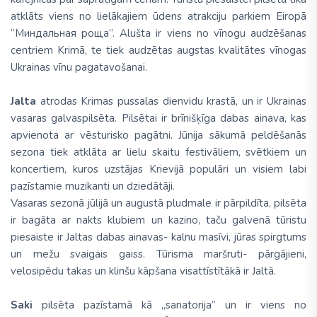
atklāts viens no lielākajiem ūdens atrakciju parkiem Eiropā
“Миндальная роща”. Alušta ir viens no vīnogu audzēšanas
centriem Krimā, te tiek audzētas augstas kvalitātes vīnogas
Ukrainas vīnu pagatavošanai.
Jalta
atrodas Krimas pussalas dienvidu krastā, un ir Ukrainas
vasaras galvaspilsēta. Pilsētai ir brīnišķīga dabas ainava, kas
apvienota ar vēsturisko pagātni. Jūnija sākumā peldēšanās
sezona tiek atklāta ar lielu skaitu festivāliem, svētkiem un
koncertiem, kuros uzstājas Krievijā populāri un visiem labi
pazīstamie muzikanti un dziedātāji.
Vasaras sezonā jūlijā un augustā pludmale ir pārpildīta, pilsēta
ir bagāta ar nakts klubiem un kazino, taču galvenā tūristu
piesaiste ir Jaltas dabas ainavas- kalnu masīvi, jūras spirgtums
un mežu svaigais gaiss. Tūrisma maršruti- pārgājieni,
velosipēdu takas un klinšu kāpšana visattīstītākā ir Jaltā.
Saki
pilsēta pazīstamā kā „sanatorija” un ir viens no