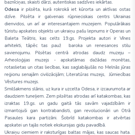
baznīciņas, skaisti dārzi, autentiskas sadzīves iekārtas.
Odesa
ir pilsēta, kurā rokrokā iet kūrorta un aktīvas ostas
dzīve. Pilsēta ir galvenais rūpnieciskais centrs Ukrainas
dienvidos, un arī ar interesantajiem muzejiem. Populārākais
tūristu apskates objekts un ukraiņu pašu lepnums ir Operas un
Baleta Teātris, kas celts 19.gs. Projekta autori ir Vīnes
arhitekti, tāpēc tas pauž baroka un renesances stilu
savienojumu. Pilsētas centrā atrodas daudz muzeju –
Arheoloģijas muzejs - apskatāmas dažādas monētas,
rotaslietas un citas liecības, kas saglabājušās no Melnās jūras
reģionu senajām civilizācijām; Literatūras muzejs, Jūrniecības
Vēstures muzejs.
Smilšakmens slānis, uz kura ir uzcelta Odesa, ir izcaurumota ar
daudziem tuneļiem. Zem pilsētas atrodas arī katakombas, kas
izraktas 19.gs. un gadu gaitā tās savām vajadzībām ir
izmantojuši gan kontrabandisti, gan revolucionāri un Otrā
Pasaules kara partizāni. Šobrīd katakombas ir atvērtas
apskatei un tajās notiek ekskursijas gidu pavadībā.
Ukraiņu ciemiem ir raksturīgas baltas mājas, kas saucas hata.