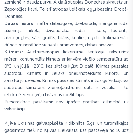
zemienē ir daudz purvu. A daļā stiepjas Doņeckas skrausts un
Zaporožjes kalni. Te arī atrodas lielākais ogļu baseins Eiropā-
Donbass.
Dabas resursi:
nafta, dabasgāze, dzelzsrūda, mangāna rūda,
alumīnija, niķeļa, dzīvsudraba rūdas, sērs, fosforīti,
akmeņogles, sāls, grafīts, titāns, koalīns, niķelis, kokmateriāli,
dūņas, minerālūdeņu avoti, aramzemes, dabas ainavas
Klimats:
Austrumeiropas līdzenuma teritorijai raksturīgs
mēreni kontinentāls klimats ar janvāra vidējo temperatūru ap
0ºC, un jūlijā +23ºC, kas siltāks kļūst D daļā. Krimas pussalas
subtropu klimats ir lielisks priekšnoteikums kūrortu un
sanatoriju izveidei. Krimas pussalas klimats ir līdzīgs Vidusjūras
subtropu klimatam. Ziemeļaustrumu daļa ir vēsāka – to
ietekmē ziemeļvēja brāzmas no Sibīrijas.
Piesardzības pasākumi: nav īpašas prasības attiecībā uz
vakcināciju
Kijiva
Ukrainas galvaspilsēta ir dibināta 5.gs. un turpmākajos
gadsimtos tieši no Kijivas Lielvalsts, kas pastāvēja no 9. līdz