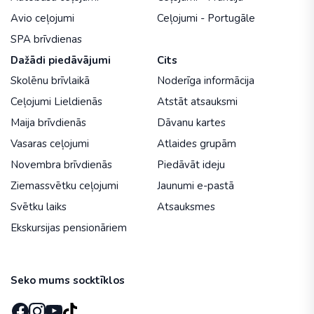
Avio ceļojumi
Ceļojumi - Portugāle
SPA brīvdienas
Dažādi piedāvājumi
Cits
Skolēnu brīvlaikā
Noderīga informācija
Ceļojumi Lieldienās
Atstāt atsauksmi
Maija brīvdienās
Dāvanu kartes
Vasaras ceļojumi
Atlaides grupām
Novembra brīvdienās
Piedāvāt ideju
Ziemassvētku ceļojumi
Jaunumi e-pastā
Svētku laiks
Atsauksmes
Ekskursijas pensionāriem
Seko mums socktīklos