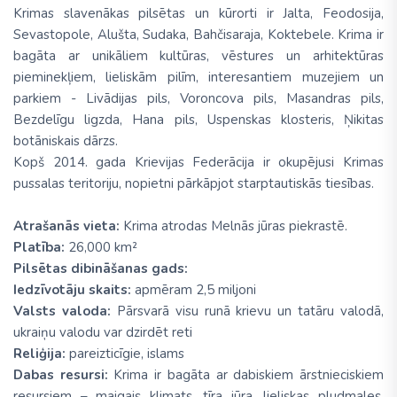
Krimas slavenākas pilsētas un kūrorti ir Jalta, Feodosija,
Sevastopole, Alušta, Sudaka, Bahčisaraja, Koktebele. Krima ir
bagāta ar unikāliem kultūras, vēstures un arhitektūras
pieminekļiem, lieliskām pilīm, interesantiem muzejiem un
parkiem - Livādijas pils, Voroncova pils, Masandras pils,
Bezdelīgu ligzda, Hana pils, Uspenskas klosteris, Ņikitas
botāniskais dārzs.
Kopš 2014. gada Krievijas Federācija ir okupējusi Krimas
pussalas teritoriju, nopietni pārkāpjot starptautiskās tiesības.
Atrašanās vieta:
Krima atrodas Melnās jūras piekrastē.
Platība:
26,000 km²
Pilsētas dibināšanas gads:
Iedzīvotāju skaits:
apmēram 2,5 miljoni
Valsts valoda:
Pārsvarā visu runā krievu un tatāru valodā,
ukraiņu valodu var dzirdēt reti
Reliģija:
pareizticīgie, islams
Dabas resursi:
Krima ir bagāta ar dabiskiem ārstnieciskiem
resursiem – maigais klimats, tīra jūra, lieliskas pludmales,