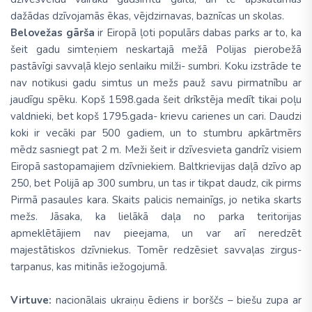
dažādas dzīvojamās ēkas, vējdzirnavas, baznīcas un skolas.
Belovežas gārša
ir Eiropā ļoti populārs dabas parks ar to, ka
šeit gadu simteņiem neskartajā mežā Polijas pierobežā
pastāvīgi savvaļā klejo senlaiku milži- sumbri. Koku izstrāde te
nav notikusi gadu simtus un mežs pauž savu pirmatnību ar
jaudīgu spēku. Kopš 1598.gada šeit drīkstēja medīt tikai poļu
valdnieki, bet kopš 1795.gada- krievu carienes un cari. Daudzi
koki ir vecāki par 500 gadiem, un to stumbru apkārtmērs
mēdz sasniegt pat 2 m. Meži šeit ir dzīvesvieta gandrīz visiem
Eiropā sastopamajiem dzīvniekiem. Baltkrievijas daļā dzīvo ap
250, bet Polijā ap 300 sumbru, un tas ir tikpat daudz, cik pirms
Pirmā pasaules kara. Skaits palicis nemainīgs, jo netika skarts
mežs. Jāsaka, ka lielākā daļa no parka teritorijas
apmeklētājiem nav pieejama, un var arī neredzēt
majestātiskos dzīvniekus. Tomēr redzēsiet savvaļas zirgus-
tarpanus, kas mitinās iežogojumā.
Virtuve:
nacionālais ukraiņu ēdiens ir borščs – biešu zupa ar