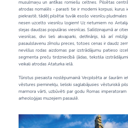
musulmaņu un antīkas romiešu celtnes. Pilsētas centrā
Palīdzība ārkārtas situācijās
Horvātija
Nīderla
atrodas nomalēs - parasti tie ir moderni korpusi, kurus iesk
Grieķija: Roda
Dānija
Spānija: Barselo
Monako
BALTA ceļojumu apdrošināšana
piekrastē, tādēļ pilsētai tuvāk esošo viesnīcu pludmales pā
Gruzija: Batumi
Francija
Spānija: Malaga
Portugāle
nesen uzcelto viesnīcu logiem! Uz rietumiem no Antalij
Anketas vīzu noformēšanai
slejas daudzas populāras viesnīcas. Salīdzinajumā ar citiem
Itālija: Kalabrija
Grieķija
Spānija: Maljorka
Rumānija
viesnīcas, divi lieli akvaparki, delfinārijs, kā arī mil
Lidojumu atcelšana un kavēšanās
Itālija: Sardīnija
Gruzija
Tenerife
Somija
pasaulslavenu zīmolu preces, totoes cenas ir daudz zemak
Auto noma
nevilšus rodas aizdomas par izstrādājumu patieso izcels
Itālija: Sicīlija
Horvātija
TURCIJA
Spānija
segmenta preču tirdzniecībā (ādas, tekstila izstrādājumi
veikali atrodas Ataturka ielā.
Kipra
Islande
Turcija PREMIU
Šveice
Madeira
Itālija
Turcija: Bodruma
Turcija
Tūristus piesaista noslēpumainā Vecpilsēta ar šaurām ie
vēstures pieminekļu, lieliski saglabājusies vēsturiskā p
Kipra
Vācija
marmora vārti, uzbūvēti par godu Romas imperatoram Ad
arheoloģijas muzejiem pasaulē.