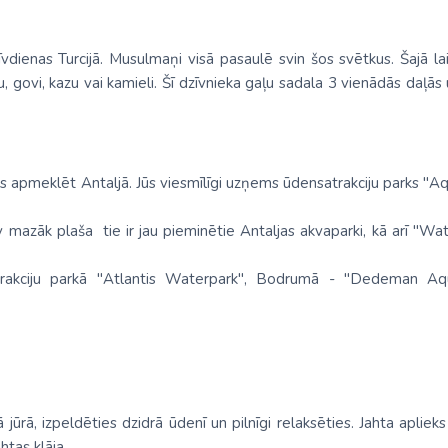
rīvdienas Turcijā. Musulmaņi visā pasaulē svin šos svētkus. Šajā la
govi, kazu vai kamieli. Šī dzīvnieka gaļu sadala 3 vienādās daļās 
dus apmeklēt Antaljā. Jūs viesmīlīgi uzņems ūdensatrakciju parks "
v mazāk plaša tie ir jau pieminētie Antaljas akvaparki, kā arī "W
trakciju parkā "Atlantis Waterpark", Bodrumā - "Dedeman A
tā jūrā, izpeldēties dzidrā ūdenī un pilnīgi relaksēties. Jahta aplie
htas klāja.