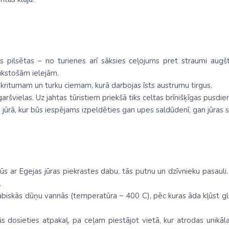
 pilsētas – no turienes arī sāksies ceļojums pret straumi augšt
ukstošām ielejām.
skritumam un turku ciemam, kurā darbojas īsts austrumu tirgus.
garšvielas. Uz jahtas tūristiem priekšā tiks celtas brīnišķīgas pusd
ūrā, kur būs iespējams izpeldēties gan upes saldūdenī, gan jūras sā
s Jūs ar Egejas jūras piekrastes dabu, tās putnu un dzīvnieku pasau
.
 dabiskās dūņu vannās (temperatūra ~ 400 C), pēc kuras āda kļūst gl
dosieties atpakaļ, pa ceļam piestājot vietā, kur atrodas unikālas 