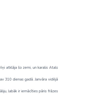
iņi atklāja šo zemi, un karalis Atals
i nav 310 dienas gadā. Janvāra vidējā
ju, labāk ir iemācīties pāris frāzes