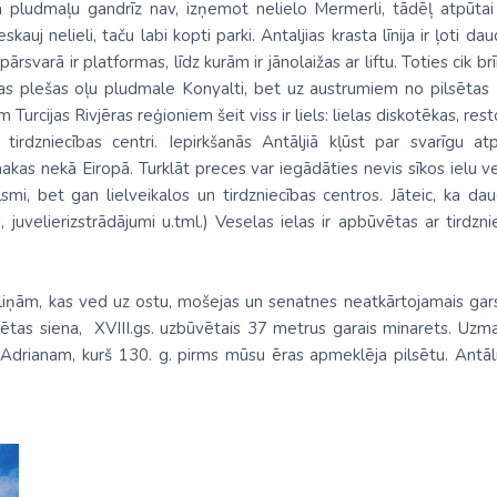
 pludmaļu gandrīz nav, izņemot nelielo Mermerli, tādēļ atpūtai
nde
Spānija
auj nelieli, taču labi kopti parki. Antaljias krasta līnija ir ļoti da
na
No Viļņas: Hurgada
Kenija
Dienvidkoreja
rsvarā ir platformas, līdz kurām ir jānolaižas ar liftu. Toties cik b
No Viļņas: Šarm el Šeiha
Maroka
Filipīnas
as plešas oļu pludmale Konyalti, bet uz austrumiem no pilsētas 
 Turcijas Rivjēras reģioniem šeit viss ir liels: lielas diskotēkas, r
Tunisija
Seišelu salas
Indija
zīgi tirdzniecības centri. Iepirkšanās Antāljiā kļūst par svarīgu
Zanzibāra (pārsēš. Stambulā)
Senegāla
Indonēzija
as nekā Eiropā. Turklāt preces var iegādāties nevis sīkos ielu veik
mi, bet gan lielveikalos un tirdzniecības centros. Jāteic, ka dau
Tanzānija
Japāna
, juvelierizstrādājumi u.tml.) Veselas ielas ir apbūvētas ar tirdzn
M
Jaunzēlande
Jordānija
liņām, kas ved uz ostu, mošejas un senatnes neatkārtojamais gars,
ilsētas siena, XVIII.gs. uzbūvētais 37 metrus garais minarets. Uzm
Kambodža
rianam, kurš 130. g. pirms mūsu ēras apmeklēja pilsētu. Antālij
Kazahstāna
Ķīna
Kirgizstāna