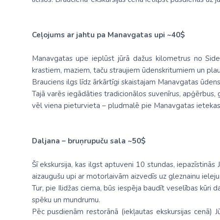
Ceļojums ar jahtu pa Manavgatas upi ~40$
Manavgatas upe ieplūst jūrā dažus kilometrus no Sides
krastiem, maziem, taču straujiem ūdenskritumiem un pla
Brauciens ilgs līdz ārkārtīgi skaistajam Manavgatas ūden
Tajā varēs iegādāties tradicionālos suvenīrus, apģērbus, 
vēl viena pieturvieta – pludmalē pie Manavgatas ietekas j
Daljana – bruņrupuču sala ~50$
Šī ekskursija, kas ilgst aptuveni 10 stundas, iepazīstinā
aizaugušu upi ar motorlaivām aizvedīs uz gleznainu ieleju
Tur, pie Ilidžas ciema, būs iespēja baudīt veselības kūri
spēku un mundrumu.
Pēc pusdienām restorānā (iekļautas ekskursijas cenā) Jūs 