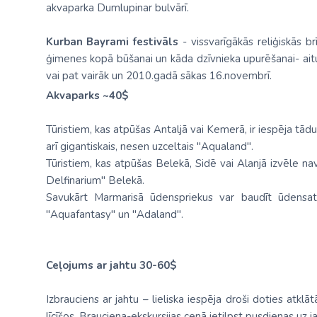
akvaparka Dumlupinar bulvārī.
Kurban Bayrami festivāls
- vissvarīgākās reliģiskās b
ģimenes kopā būšanai un kāda dzīvnieka upurēšanai- aitu, 
vai pat vairāk un 2010.gadā sākas 16.novembrī.
Akvaparks ~40$
Tūristiem, kas atpūšas Antaljā vai Kemerā, ir iespēja tā
arī gigantiskais, nesen uzceltais "Aqualand".
Tūristiem, kas atpūšas Belekā, Sidē vai Alanjā izvēle na
Delfinarium" Belekā.
Savukārt Marmarisā ūdenspriekus var baudīt ūdensa
"Aquafantasy" un "Adaland".
Ceļojums ar jahtu 30-60$
Izbrauciens ar jahtu – lieliska iespēja droši doties atklā
līcīšos. Brauciena-ekskursijas cenā ietilpst pusdienas uz ja