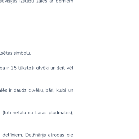
tsevišķas izstāžu zāles ar bērniem
ilsētas simbolu.
ba ir 15 tūkstoši cilvēki un šeit vēl
ēs ir daudz cilvēku, bāri, klubi un
 (ļoti netālu no Laras pludmales),
 delfīniem. Delfinārijs atrodas pie