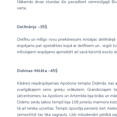
Nākamās divas stundas Jūs pavadīsiet vienreizīgajā Br
vieta.
Delfinārijs ~35$
Delfīnu un mīlīgo roņu priekšnesumi Antaljas delfinārij
iespējams pat izpeldēties kopā ar delfīniem un... iegūt t
mītošajiem iespējams apmeklēt arī savā kūrortā esošo del
Didimas-Milēta ~45$
Kādreiz nepārspējamais Apollona templis Didimās, kas a
svarīgākajiem seno grieķu orākuliem. Grandiozajam t
(atcerēsimies, ka Apollons un Artemīda bija brālis un mās
Didimu ziedu laikos templī bija 108 joniešu marmora kolo
tā arī netika uzceltas. Templi izpostīja persieši, bet Ale
zemestrīcē tas tika sagrauts. Līdz mūsdienām pilnībā sa