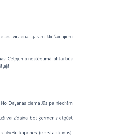
eces virzienā: garām klinšainajiem
ienas. Ceļojuma noslēgumā jahtai būs
ļajā.
li. No Daljanas ciema Jūs pa niedrām
uži vai zīdaina, bet ķermenis atgūst
liķiešu kapenes (izcirstas klintīs).