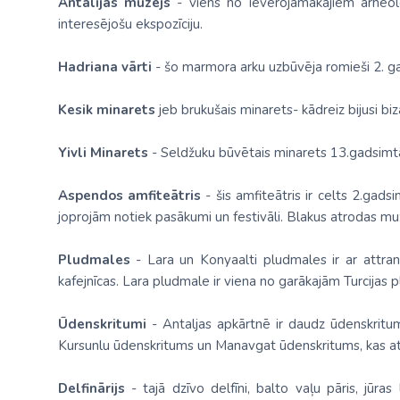
Antalijas muzejs
- viens no ievērojamākajiem arheoloģ
interesējošu ekspozīciju.
Hadriana vārti
- šo marmora arku uzbūvēja romieši 2. 
Kesik minarets
jeb brukušais minarets- kādreiz bijusi bi
Yivli Minarets
- Seldžuku būvētais minarets 13.gadsimtā, 
Aspendos amfiteātris
- šis amfiteātris ir celts 2.gads
joprojām notiek pasākumi un festivāli. Blakus atrodas muz
Pludmales
- Lara un Konyaalti pludmales ir ar attransp
kafejnīcas. Lara pludmale ir viena no garākajām Turcijas
Ūdenskritumi
- Antaljas apkārtnē ir daudz ūdenskritum
Kursunlu ūdenskritums un Manavgat ūdenskritums, kas a
Delfinārijs
- tajā dzīvo delfīni, balto vaļu pāris, jūra