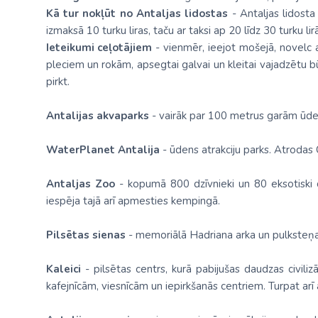
Kā tur nokļūt no Antaljas lidostas
- Antaljas lidosta
izmaksā 10 turku liras, taču ar taksi ap 20 līdz 30 turku lir
Ieteikumi ceļotājiem
- vienmēr, ieejot mošejā, novelc a
pleciem un rokām, apsegtai galvai un kleitai vajadzētu
pirkt.
Antalijas akvaparks
- vairāk par 100 metrus garām ūdens
WaterPlanet Antalija
- ūdens atrakciju parks. Atrodas
Antaljas Zoo
- kopumā 800 dzīvnieki un 80 eksotiski dzī
iespēja tajā arī apmesties kempingā.
Pilsētas sienas
- memoriālā Hadriana arka un pulksteņa 
Kaleici
- pilsētas centrs, kurā pabijušas daudzas civiliz
kafejnīcām, viesnīcām un iepirkšanās centriem. Turpat arī a