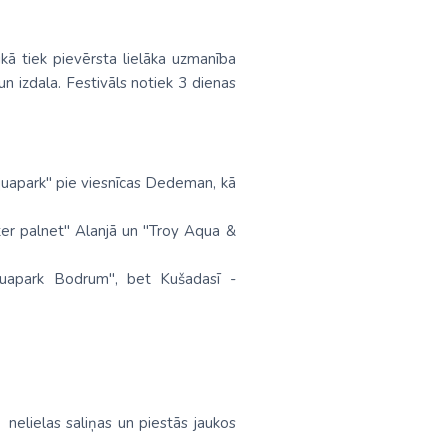
ikā tiek pievērsta lielāka uzmanība
un izdala. Festivāls notiek 3 dienas
Aquapark" pie viesnīcas Dedeman, kā
ater palnet" Alanjā un "Troy Aqua &
quapark Bodrum", bet Kušadasī -
ks nelielas saliņas un piestās jaukos