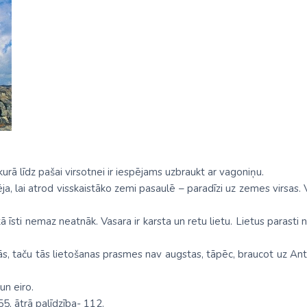
Malaizija
Nepāla
Omāna
Saūda Arābija
Singapūra
Šrilanka
Tadžikistāna
kurā līdz pašai virsotnei ir iespējams uzbraukt ar vagoniņu.
a, lai atrod visskaistāko zemi pasaulē – paradīzi uz zemes virsas. V
Taizeme
 tā īsti nemaz neatnāk. Vasara ir karsta un retu lietu. Lietus parast
Uzbekistāna
Vjetnama
, taču tās lietošanas prasmes nav augstas, tāpēc, braucot uz Antāli
un eiro.
55, ātrā palīdzība- 112.