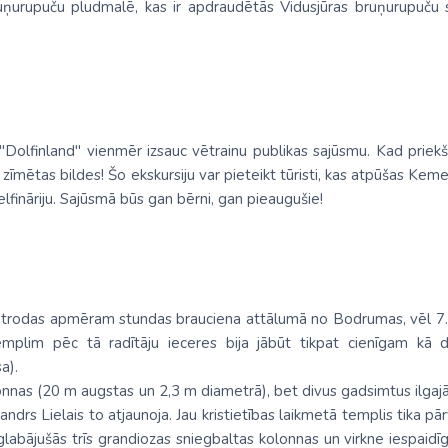
uņurupuču pludmalē, kas ir apdraudētās Vidusjūras bruņurupuču s
ā "Dolfinland" vienmēr izsauc vētrainu publikas sajūsmu. Kad prie
o zīmētas bildes! Šo ekskursiju var pieteikt tūristi, kas atpūšas Ke
fināriju. Sajūsmā būs gan bērni, gan pieaugušie!
trodas apmēram stundas brauciena attālumā no Bodrumas, vēl 7. gs
emplim pēc tā radītāju ieceres bija jābūt tikpat cienīgam kā
a).
nnas (20 m augstas un 2,3 m diametrā), bet divus gadsimtus ilgajā
ksandrs Lielais to atjaunoja. Jau kristietības laikmetā templis tika 
glabājušās trīs grandiozas sniegbaltas kolonnas un virkne iespaid