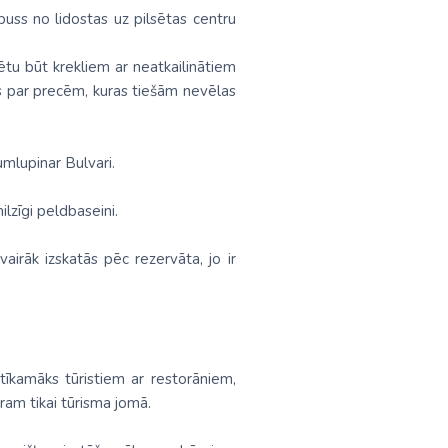
buss no lidostas uz pilsētas centru
ētu būt krekliem ar neatkailinātiem
s par precēm, kuras tiešām nevēlas
umlupinar Bulvari.
lzīgi peldbaseini.
airāk izskatās pēc rezervāta, jo ir
 tīkamāks tūristiem ar restorāniem,
aram tikai tūrisma jomā.