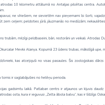
 atrodas 10 kilometru attālumā no Antaljas pilsētas centra. Auto
ām.
pavus; ne vīriešiem, ne sievietēm nav pieņemami īsi šorti, vajadz
 būt zem ceļiem; peldoties jūrā, jāuzmanās no medūzām; nekaulētie
 trubām, milzīgi peldbaseini, bāri, restorāni un veikali. Atrodas D
 Okurcalar Mevkii Alanya. Kopumā 23 ūdens trubas, mākslīgā upe, mi
vnieki, kas atceļojuši no visas pasaules. Šis zooloģiskais dārzs v
tornis ir saglabājušies no helēņu perioda.
ācijas gadsimtu laikā. Patlaban centrs ir atjaunos un kļuvis daudz
trodas osta, kura ir ieguvusi „Zelta ābola balvu”, kas ir līdzīgs Osk