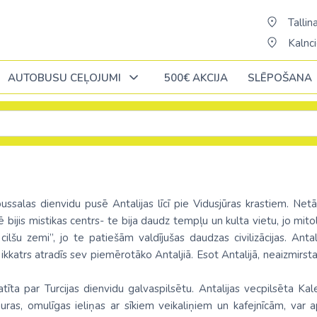
Tallina
Kalnci
AUTOBUSU CEĻOJUMI
500€ AKCIJA
SLĒPOŠANA
Oktobrī
Oktobrī
Oktobrī
Novembrī
Novembrī
Novembrī
Āfrika
Āfrika
Āzija
Āzija
Norvēģija
ĒĢIPTE: Hurgada
Alžīrija
Bali (pārsēš. 
AAE
ssalas dienvidu pusē Antalijas līcī pie Vidusjūras krastiem. Netā
Polija
 bijis mistikas centrs- te bija daudz tempļu un kulta vietu, jo mito
ja
ĒĢIPTE: Šarm el Šeiha
Dienvidāfrikas republika
Šrilanka /pārsē
Austrālija
ilšu zemi”, jo te patiešām valdījušas daudzas civilizācijas. Anta
Portugāle
, ikkatrs atradīs sev piemērotāko Antaljiā. Esot Antalijā, neaizmirst
cija
Kenija /c. Stambulu/
Ēģipte
Taizeme (pārs
Austrija
Slovākija
Maurīcija (pārsēš. Stambulā)
Etiopija
Vjetnama (pār
Azerbaidžāna
atīta par Turcijas dienvidu galvaspilsētu. Antalijas vecpilsēta Kale
ne
Somija
uras, omulīgas ieliņas ar sīkiem veikaliņiem un kafejnīcām, var a
a
No Palangas: Šarm el Šeiha
Kaboverde
Butāna