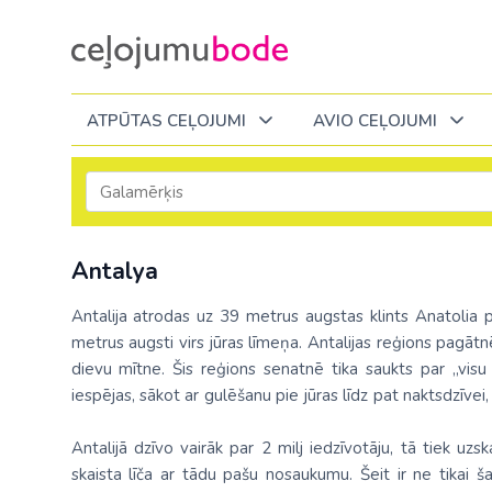
ATPŪTAS CEĻOJUMI
AVIO CEĻOJUMI
Itālija
Degvielas piemaksa 2026
Tuvākajā laikā
Visi ceļojumi
Visi ceļojumi
Septembrī
Septembrī
Septembrī
Slēpošana Andorā
Noderīga informācija
Antalya
Eiropa
Eiropa
Austrija
Igaunija
Slēpošana Francijā
Ceļojumu bodes komanda
Albānija
Albānija
Melnkalne
Kosova
Antalija atrodas uz 39 metrus augstas klints Anatolia pu
Bulgārija
Slēpošana Itālijā
Atsauksmes
Itālija
metrus augsti virs jūras līmeņa. Antalijas reģions pagātnē
Bulgārija
Armēnija
No Kauņas: Turci
Lielbritānija
dievu mītne. Šis reģions senatnē tika saukts par „visu c
Slēpošana Itālijā no Viļņas
Vakances
Čehija
Latvija
iespējas, sākot ar gulēšanu pie jūras līdz pat naktsdzīvei
Grieķija: Korfu
Bosnija un Hercegovina
No Palangas: Tur
Malta
Slēpošana Červīnijā (Matterhorn)
Dāvanu kartes
Francija
Lietuva
Grieķija: Krēta
Bulgārija
No Viļņas: Krēta
Melnkalne
Antalijā dzīvo vairāk par 2 milj iedzīvotāju, tā tiek uzsk
Blogs
Grieķija
Melnkal
skaista līča ar tādu pašu nosaukumu. Šeit ir ne tikai ša
Grieķija: Peloponesa
Čehija
No Viļņas: Turcij
Moldova