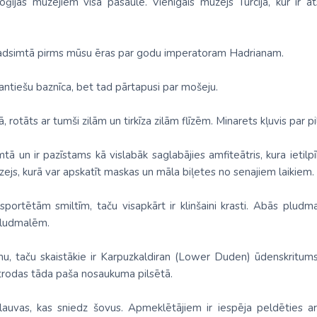
ijas muzejiem visā pasaulē. Vienīgais muzejs Turcijā, kur ir a
gadsimtā pirms mūsu ēras par godu imperatoram Hadrianam.
zantiešu baznīca, bet tad pārtapusi par mošeju.
rotāts ar tumši zilām un tirkīza zilām flīzēm. Minarets kļuvis par p
imtā un ir pazīstams kā vislabāk saglabājies amfiteātris, kura ietilpī
ejs, kurā var apskatīt maskas un māla biļetes no senajiem laikiem.
ortētām smiltīm, taču visapkārt ir klinšaini krasti. Abās pludmal
 pludmalēm.
u, taču skaistākie ir Karpuzkaldiran (Lower Duden) ūdenskritums
trodas tāda paša nosaukuma pilsētā.
s lauvas, kas sniedz šovus. Apmeklētājiem ir iespēja peldēties ar