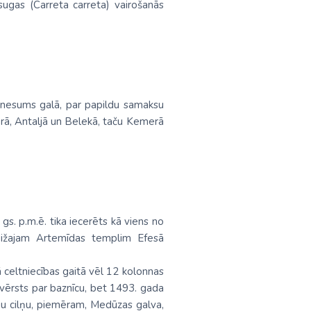
ugas (Carreta carreta) vairošanās
kšnesums galā, par papildu samaksu
merā, Antaljā un Belekā, taču Kemerā
. p.m.ē. tika iecerēts kā viens no
 dižajam Artemīdas templim Efesā
 celtniecības gaitā vēl 12 kolonnas
pārvērsts par baznīcu, bet 1493. gada
īgu cilņu, piemēram, Medūzas galva,