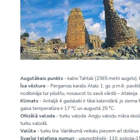
Augstākais punkts
- kalns Tahtali (2365 metri augsts), 
Īsa vēsture
- Pergamas karalis Atals 1. gs. p.m.ē. pavēlēj
nodibināja tur pilsētu, nosaucot to savā vārdā – Ataleija.
Klimats
- Antaljā 4 gadalaiki ir tikai kalendārā, jo ziema
gaisa temperatūra ir 17 °C un augustā 25 °C.
Oficiālā valoda
- turku valoda. Angļu valodu māca skolās
turku valodā.
Valūta
- turku lira. Vairākumā veikalu pieņem arī dolārus 
Svarīgi telefona numuri
- ugunsdzēsēji- 110, policija-1