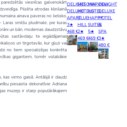
 paredzētās viesnīcas galvenokārt
DELIGHT
MESONA
MARVIDA
DELIGHT
udzveidīga. Pilsēta atrodas klinšainā
Kolumbija
DELUXE
HOTELS
HOTEL
DELUXE
rīnumaina ainava paveras no lielisko,
APART
BLUE
HAPPY
HOTEL
Kostarika
- Laras smilšu pludmale, pie kuras
3★
HILL
SUITES
&
estorāni un bāri, modernas daudzstāvu
468 €
2★
5★
SPA
Meksika
 atpūtas sastāvdaļu: te iegādājamas
469 €
469 €
3★
Panama
aliņos un tirgotavās, kur gluzi vai
480 €
dzi no tiem specializējas konkrēta
iecības gigantiem, tomēr vislabākie
 kas virmo gaisā. Antālijā ir daudz
anību piesaista dekoratīvie Adriana
as muzejs ir starp populārākajiem