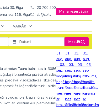
s iela 30, Rīga
20 700 300
Mana rezervācija
ema iela 116, Rīga
cb@cb.lv
VAIRĀK
Meklēt
Decembrī
Decembrī
Decembrī
Janvārī
Janvārī
Janvārī
31.
31.
31.
31.
aug.
aug.
aug.
aug.
Amerika
Amerika
Šveice
- 03.
- 03.
- 03.
- 03.
Stambulā)
Argentīna
lu atrodas Tauru kalni, kas ir 3086
sep.
sep.
sep.
sep.
Turcija
loģiskajā bizantiešu pilsētā atradās
lidojums,
lidojums,
lidojums,
lidojums,
š. Stambulā/
ASV
lija piedāvā visdažādākās izklaides
bagāža,
bagāža,
bagāža,
bagāža,
Ungārija
at apmeklēt leģendārās turku pirtis.
ēš. Stambulā)
Brazīlija
transfērs,
transfērs,
transfērs,
transfērs,
Vācija
viesnīca
viesnīca
viesnīca
viesnīca
sēš. Stambulā)
Dominikānas republika
iči atrodas pie krauja jūras krasta,
ar
bez
bez
ar
Zviedrija
plūkot arī vēsturiskus pieminekļus,
brokastīm
ēdināšanas
ēdināšanas
brokastīm
Kanāda