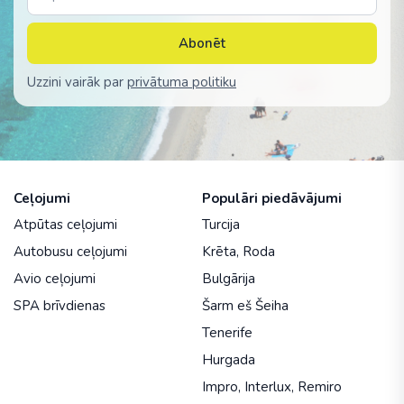
Abonēt
Uzzini vairāk par
privātuma politiku
Ceļojumi
Populāri piedāvājumi
Atpūtas ceļojumi
Turcija
Autobusu ceļojumi
Krēta
,
Roda
Avio ceļojumi
Bulgārija
SPA brīvdienas
Šarm eš Šeiha
Tenerife
Hurgada
Impro
,
Interlux
,
Remiro