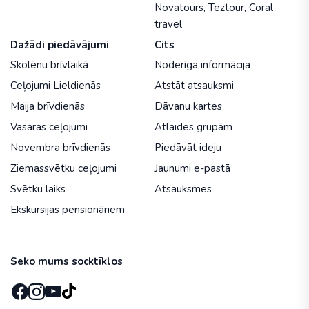
Novatours
,
Teztour
,
Coral
travel
Dažādi piedāvājumi
Cits
Skolēnu brīvlaikā
Noderīga informācija
Ceļojumi Lieldienās
Atstāt atsauksmi
Maija brīvdienās
Dāvanu kartes
Vasaras ceļojumi
Atlaides grupām
Novembra brīvdienās
Piedāvāt ideju
Ziemassvētku ceļojumi
Jaunumi e-pastā
Svētku laiks
Atsauksmes
Ekskursijas pensionāriem
Seko mums socktīklos