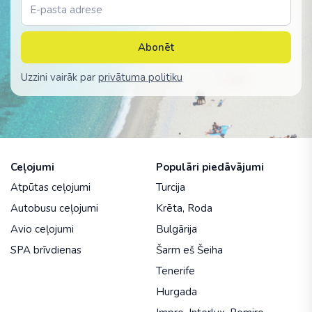
Abonēt
Uzzini vairāk par
privātuma politiku
Ceļojumi
Populāri piedāvājumi
Atpūtas ceļojumi
Turcija
Autobusu ceļojumi
Krēta
,
Roda
Avio ceļojumi
Bulgārija
SPA brīvdienas
Šarm eš Šeiha
Tenerife
Hurgada