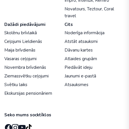
Impro
,
Interlux
,
Remiro
Novatours
,
Teztour
,
Coral
travel
Dažādi piedāvājumi
Cits
Skolēnu brīvlaikā
Noderīga informācija
Ceļojumi Lieldienās
Atstāt atsauksmi
Maija brīvdienās
Dāvanu kartes
Vasaras ceļojumi
Atlaides grupām
Novembra brīvdienās
Piedāvāt ideju
Ziemassvētku ceļojumi
Jaunumi e-pastā
Svētku laiks
Atsauksmes
Ekskursijas pensionāriem
Seko mums socktīklos