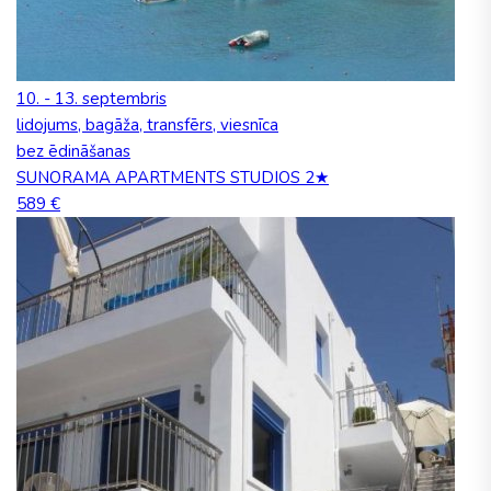
10. - 13. septembris
lidojums, bagāža, transfērs, viesnīca
bez ēdināšanas
SUNORAMA APARTMENTS STUDIOS 2★
589 €