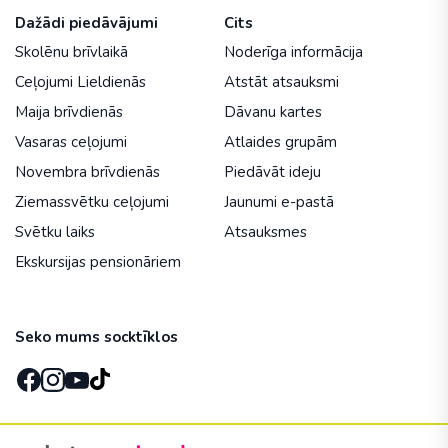
Dažādi piedāvājumi
Cits
Skolēnu brīvlaikā
Noderīga informācija
Ceļojumi Lieldienās
Atstāt atsauksmi
Maija brīvdienās
Dāvanu kartes
Vasaras ceļojumi
Atlaides grupām
Novembra brīvdienās
Piedāvāt ideju
Ziemassvētku ceļojumi
Jaunumi e-pastā
Svētku laiks
Atsauksmes
Ekskursijas pensionāriem
Seko mums socktīklos