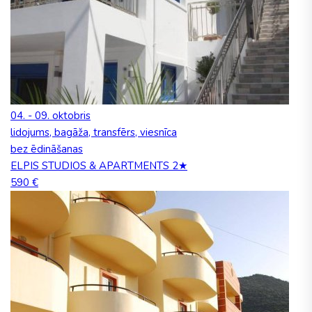
04. - 09. oktobris
lidojums, bagāža, transfērs, viesnīca
bez ēdināšanas
ELPIS STUDIOS & APARTMENTS 2★
590 €