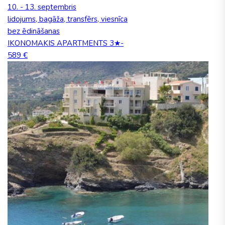
10. - 13. septembris
lidojums, bagāža, transfērs, viesnīca
bez ēdināšanas
IKONOMAKIS APARTMENTS 3★-
589 €