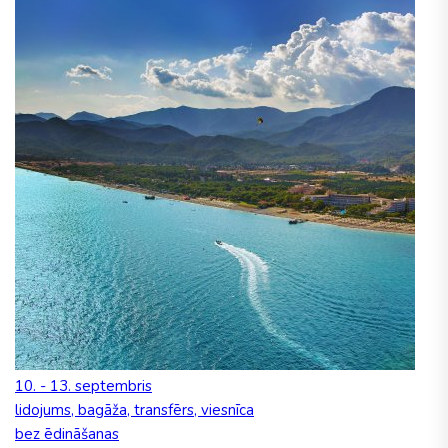
10. - 13. septembris
lidojums, bagāža, transfērs, viesnīca
bez ēdināšanas