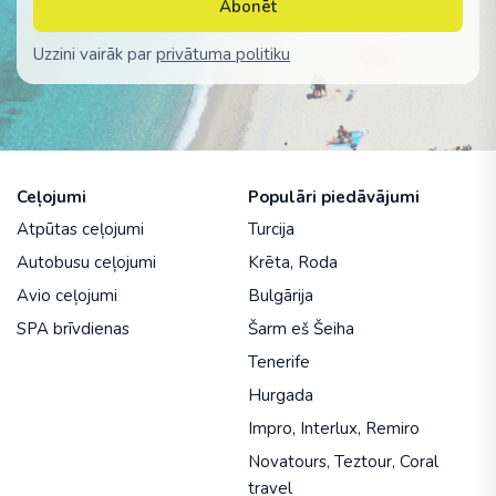
Abonēt
Uzzini vairāk par
privātuma politiku
Ceļojumi
Populāri piedāvājumi
Atpūtas ceļojumi
Turcija
Autobusu ceļojumi
Krēta
,
Roda
Avio ceļojumi
Bulgārija
SPA brīvdienas
Šarm eš Šeiha
Tenerife
Hurgada
Impro
,
Interlux
,
Remiro
Novatours
,
Teztour
,
Coral
travel