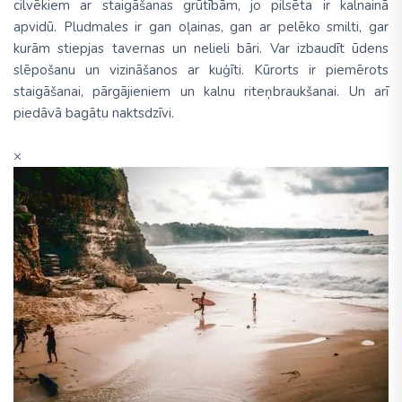
cilvēkiem ar staigāšanas grūtībām, jo pilsēta ir kalnainā
apvidū. Pludmales ir gan oļainas, gan ar pelēko smilti, gar
kurām stiepjas tavernas un nelieli bāri. Var izbaudīt ūdens
slēpošanu un vizināšanos ar kuģīti. Kūrorts ir piemērots
staigāšanai, pārgājieniem un kalnu riteņbraukšanai. Un arī
piedāvā bagātu naktsdzīvi.
×