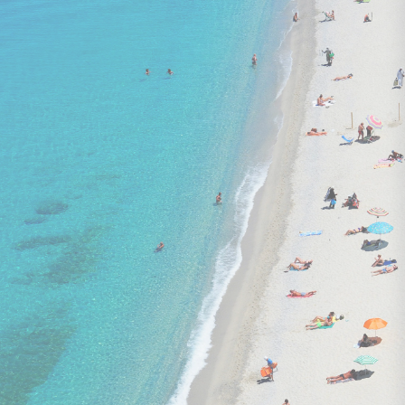
lidojums, bagāža, transfērs, viesnīca
ar brokastīm un vakariņām
TROPICAL ATTITUDE 3★
1 984 €