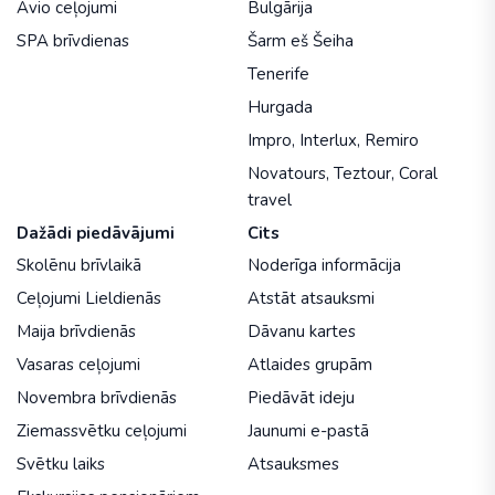
Avio ceļojumi
Bulgārija
SPA brīvdienas
Šarm eš Šeiha
Tenerife
Hurgada
Impro
,
Interlux
,
Remiro
Novatours
,
Teztour
,
Coral
travel
Dažādi piedāvājumi
Cits
Skolēnu brīvlaikā
Noderīga informācija
Ceļojumi Lieldienās
Atstāt atsauksmi
Maija brīvdienās
Dāvanu kartes
Vasaras ceļojumi
Atlaides grupām
Novembra brīvdienās
Piedāvāt ideju
Ziemassvētku ceļojumi
Jaunumi e-pastā
Svētku laiks
Atsauksmes