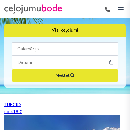
Visi ceļojumi
Meklēt
TURCIJA
no 418 €