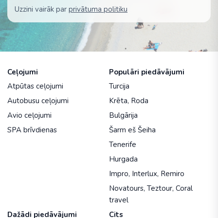
Uzzini vairāk par
privātuma politiku
Ceļojumi
Populāri piedāvājumi
Atpūtas ceļojumi
Turcija
Autobusu ceļojumi
Krēta
,
Roda
Avio ceļojumi
Bulgārija
SPA brīvdienas
Šarm eš Šeiha
Tenerife
Hurgada
Impro
,
Interlux
,
Remiro
Novatours
,
Teztour
,
Coral
travel
Dažādi piedāvājumi
Cits