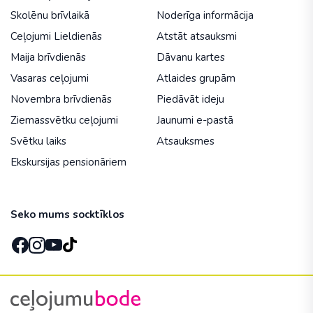
Skolēnu brīvlaikā
Noderīga informācija
Ceļojumi Lieldienās
Atstāt atsauksmi
Maija brīvdienās
Dāvanu kartes
Vasaras ceļojumi
Atlaides grupām
Novembra brīvdienās
Piedāvāt ideju
Ziemassvētku ceļojumi
Jaunumi e-pastā
Svētku laiks
Atsauksmes
Ekskursijas pensionāriem
Seko mums socktīklos