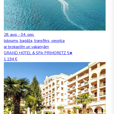
28. aug. - 04. sep.
lidojums, bagāža, transfērs, viesnīca
ar brokastīm un vakariņām
GRAND HOTEL & SPA PRIMORETZ 5★
1 194 €