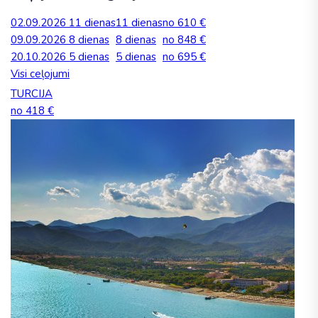
02.09.2026
11 dienas
11 dienas
no 610 €
09.09.2026
8 dienas
8 dienas
no 848 €
20.10.2026
5 dienas
5 dienas
no 695 €
Visi ceļojumi
TURCIJA
no 418 €