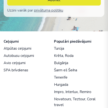
Abonēt
Uzzini vairāk par
privātuma politiku
Ceļojumi
Populāri piedāvājumi
Atpūtas ceļojumi
Turcija
Autobusu ceļojumi
Krēta
,
Roda
Avio ceļojumi
Bulgārija
SPA brīvdienas
Šarm eš Šeiha
Tenerife
Hurgada
Impro
,
Interlux
,
Remiro
Novatours
,
Teztour
,
Coral
travel