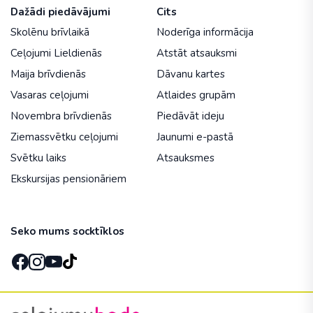
Dažādi piedāvājumi
Cits
Skolēnu brīvlaikā
Noderīga informācija
Ceļojumi Lieldienās
Atstāt atsauksmi
Maija brīvdienās
Dāvanu kartes
Vasaras ceļojumi
Atlaides grupām
Novembra brīvdienās
Piedāvāt ideju
Ziemassvētku ceļojumi
Jaunumi e-pastā
Svētku laiks
Atsauksmes
Ekskursijas pensionāriem
Seko mums socktīklos