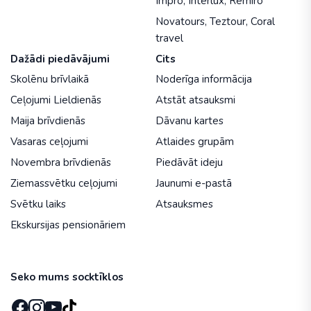
Impro
,
Interlux
,
Remiro
Novatours
,
Teztour
,
Coral
travel
Dažādi piedāvājumi
Cits
Skolēnu brīvlaikā
Noderīga informācija
Ceļojumi Lieldienās
Atstāt atsauksmi
Maija brīvdienās
Dāvanu kartes
Vasaras ceļojumi
Atlaides grupām
Novembra brīvdienās
Piedāvāt ideju
Ziemassvētku ceļojumi
Jaunumi e-pastā
Svētku laiks
Atsauksmes
Ekskursijas pensionāriem
Seko mums socktīklos