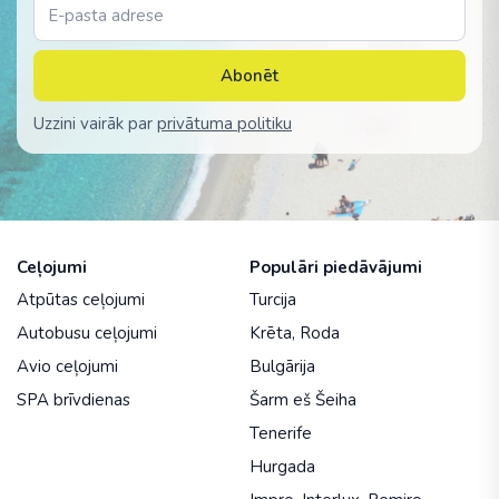
Abonēt
Uzzini vairāk par
privātuma politiku
Ceļojumi
Populāri piedāvājumi
Atpūtas ceļojumi
Turcija
Autobusu ceļojumi
Krēta
,
Roda
Avio ceļojumi
Bulgārija
SPA brīvdienas
Šarm eš Šeiha
Tenerife
Hurgada