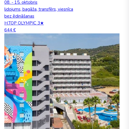
08. - 15. oktobris
lidojums, bagāža, transfērs, viesnīca
bez ēdināšanas
H.TOP OLYMPIC 3★
644 €