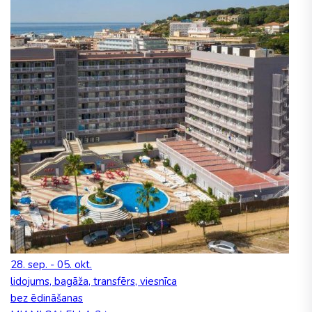
28. sep. - 05. okt.
lidojums, bagāža, transfērs, viesnīca
bez ēdināšanas