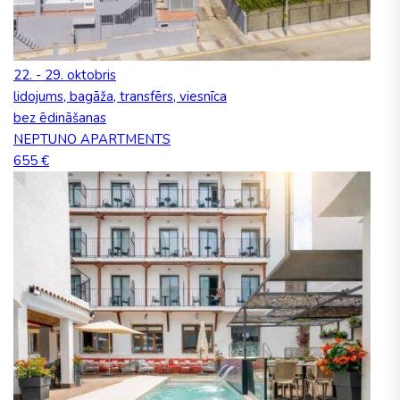
22. - 29. oktobris
lidojums, bagāža, transfērs, viesnīca
bez ēdināšanas
NEPTUNO APARTMENTS
655 €