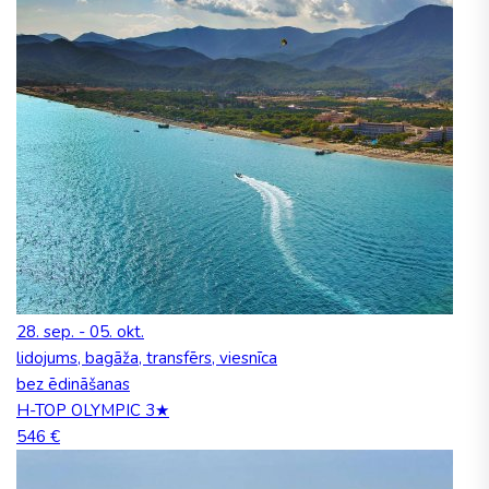
28. sep. - 05. okt.
lidojums, bagāža, transfērs, viesnīca
bez ēdināšanas
H-TOP OLYMPIC 3★
546 €