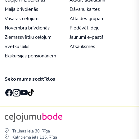
Ceļojumi Lieldienās
Atstāt atsauksmi
Maija brīvdienās
Dāvanu kartes
Vasaras ceļojumi
Atlaides grupām
Novembra brīvdienās
Piedāvāt ideju
Ziemassvētku ceļojumi
Jaunumi e-pastā
Svētku laiks
Atsauksmes
Ekskursijas pensionāriem
Seko mums socktīklos
Tallinas iela 30, Rīga
Kalnciema iela 116, Rīga