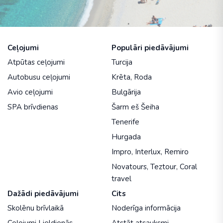
Ceļojumi
Populāri piedāvājumi
Atpūtas ceļojumi
Turcija
Autobusu ceļojumi
Krēta
,
Roda
Avio ceļojumi
Bulgārija
SPA brīvdienas
Šarm eš Šeiha
Tenerife
Hurgada
Impro
,
Interlux
,
Remiro
Novatours
,
Teztour
,
Coral
travel
Dažādi piedāvājumi
Cits
Skolēnu brīvlaikā
Noderīga informācija