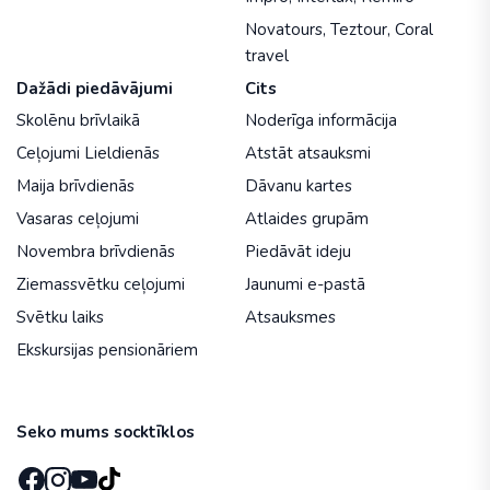
Novatours
,
Teztour
,
Coral
travel
Dažādi piedāvājumi
Cits
Skolēnu brīvlaikā
Noderīga informācija
Ceļojumi Lieldienās
Atstāt atsauksmi
Maija brīvdienās
Dāvanu kartes
Vasaras ceļojumi
Atlaides grupām
Novembra brīvdienās
Piedāvāt ideju
Ziemassvētku ceļojumi
Jaunumi e-pastā
Svētku laiks
Atsauksmes
Ekskursijas pensionāriem
Seko mums socktīklos