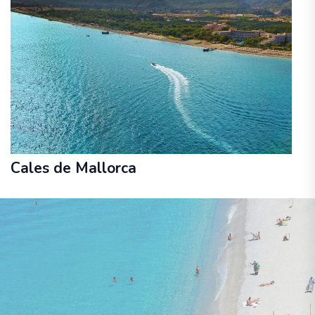
Cales de Mallorca
11. - 18. oktobris
lidojums, bagāža, transfērs, viesnīca
bez ēdināšanas
GLOBALES AMERICA 4★-_
875 €