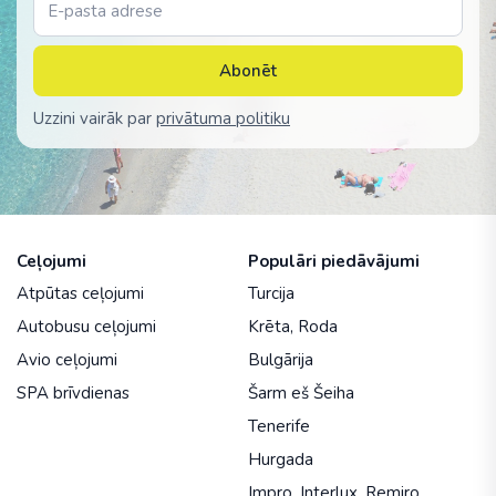
Abonēt
Uzzini vairāk par
privātuma politiku
Ceļojumi
Populāri piedāvājumi
Atpūtas ceļojumi
Turcija
Autobusu ceļojumi
Krēta
,
Roda
Avio ceļojumi
Bulgārija
SPA brīvdienas
Šarm eš Šeiha
Tenerife
Hurgada
Impro
,
Interlux
,
Remiro