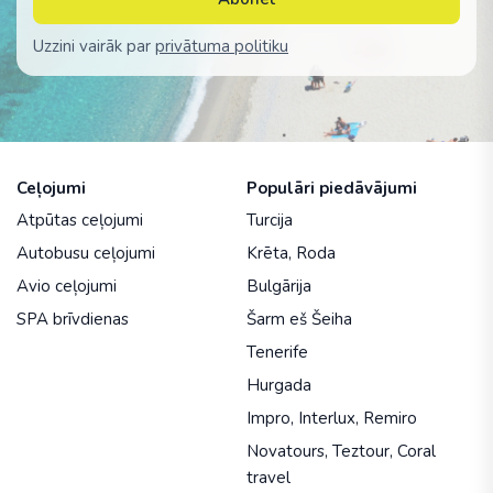
Uzzini vairāk par
privātuma politiku
Ceļojumi
Populāri piedāvājumi
Atpūtas ceļojumi
Turcija
Autobusu ceļojumi
Krēta
,
Roda
Avio ceļojumi
Bulgārija
SPA brīvdienas
Šarm eš Šeiha
Tenerife
Hurgada
Impro
,
Interlux
,
Remiro
Novatours
,
Teztour
,
Coral
travel