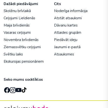
Dažādi piedāvājumi
Cits
Skolēnu brīvlaikā
Noderīga informācija
Ceļojumi Lieldienās
Atstāt atsauksmi
Maija brīvdienās
Dāvanu kartes
Vasaras ceļojumi
Atlaides grupām
Novembra brīvdienās
Piedāvāt ideju
Ziemassvētku ceļojumi
Jaunumi e-pastā
Svētku laiks
Atsauksmes
Ekskursijas pensionāriem
Seko mums socktīklos