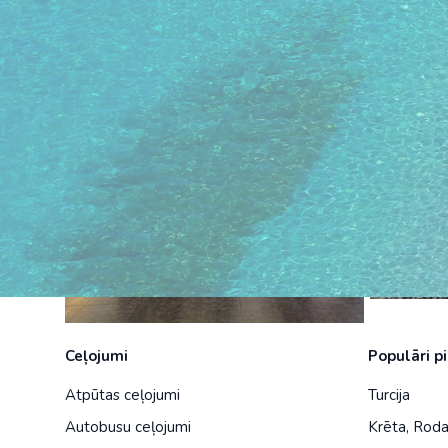
1 126 €
Ceļojumi
Populāri p
Atpūtas ceļojumi
Turcija
Autobusu ceļojumi
Krēta
,
Rod