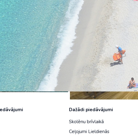
1 217 €
Malaizija
Nepāla
Omāna
Saūda Arābija
Singapūra
Šrilanka
Tadžikistāna
Taizeme
Uzbekistāna
iedāvājumi
Dažādi piedāvājumi
Vjetnama
Skolēnu brīvlaikā
a
Ceļojumi Lieldienās