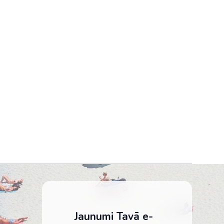
Kolumbija
Kostarika
Meksika
Panama
īca
A THERMAL
Jaunumi Tavā e-