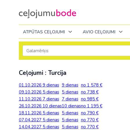
ATPŪTAS CEĻOJUMI
AVIO CEĻOJUMI
Itālija
Degvielas piemaksa 2026
Tuvākajā laikā
Visi ceļojumi
Visi ceļojumi
Septembrī
Septembrī
Septembrī
Slēpošana Andorā
Noderīga informācija
Ceļojumi : Turcija
Eiropa
Eiropa
Austrija
Itālija
Slēpošana Francijā
Ceļojumu bodes komanda
Albānija
Albānija
Melnkalne
Kosova
01.10.2026
9 dienas
9 dienas
no 1 578 €
Bulgārija
Slēpošana Itālijā
Atsauksmes
Latvija
09.10.2026
5 dienas
5 dienas
no 738 €
Bulgārija
Armēnija
No Kauņas: Turci
Lielbritānija
11.10.2026
7 dienas
7 dienas
no 985 €
Slēpošana Itālijā no Viļņas
Vakances
Čehija
Lietuva
26.10.2026
Grieķija: Korfu
Bosnija un Hercegovina
10 dienas
10 dienas
no 1 195 €
No Palangas: Tur
Malta
Slēpošana Červīnijā (Matterhorn)
Dāvanu kartes
18.11.2026
Francija
5 dienas
5 dienas
no 790 €
Melnkal
Grieķija: Krēta
Bulgārija
No Viļņas: Krēta
Melnkalne
07.04.2027
5 dienas
5 dienas
no 770 €
Blogs
Grieķija
Nīderla
14.04.2027
5 dienas
5 dienas
no 770 €
Grieķija: Peloponesa
Čehija
No Viļņas: Turcij
Moldova