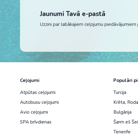
Jaunumi Tavā e-pastā
Uzzini par labākajiem ceļojumu piedāvājumiem 
Ceļojumi
Populāri p
Atpūtas ceļojumi
Turcija
Autobusu ceļojumi
Krēta
,
Rod
Avio ceļojumi
Bulgārija
SPA brīvdienas
Šarm eš Še
Tenerife