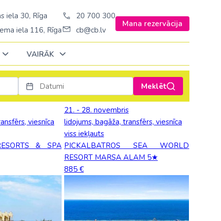
s iela 30, Rīga
20 700 300
Mana rezervācija
ema iela 116, Rīga
cb@cb.lv
VAIRĀK
Meklēt
Decembrī
Decembrī
Decembrī
Janvārī
Janvārī
Janvārī
21. - 28. novembris
ransfērs, viesnīca
lidojums, bagāža, transfērs, viesnīca
Amerika
Amerika
Šveice
viss iekļauts
Stambulā)
Argentīna
RESORTS & SPA
PICKALBATROS SEA WORLD
Turcija
RESORT MARSA ALAM 5★
š. Stambulā/
ASV
885 €
Ungārija
ēš. Stambulā)
Brazīlija
Vācija
sēš. Stambulā)
Dominikānas republika
Zviedrija
Kanāda