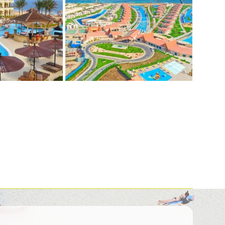
Kolumbija
Kostarika
Kuba
Meksika
Panama