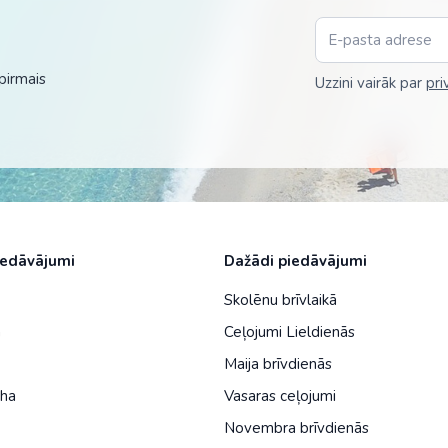
Malaizija
Nepāla
pirmais
Uzzini vairāk par
pri
Omāna
Saūda Arābija
Singapūra
Šrilanka
Taizeme
iedāvājumi
Dažādi piedāvājumi
Uzbekistāna
Skolēnu brīvlaikā
Vjetnama
a
Ceļojumi Lieldienās
Maija brīvdienās
iha
Vasaras ceļojumi
Novembra brīvdienās