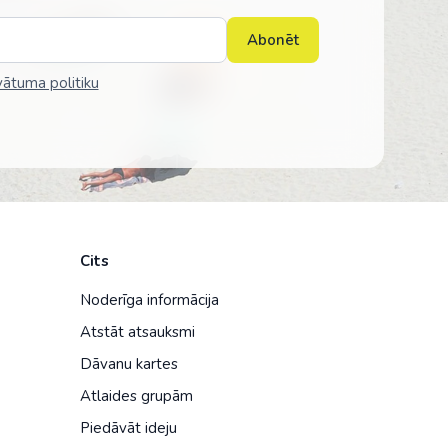
Abonēt
vātuma politiku
Cits
Noderīga informācija
Atstāt atsauksmi
Dāvanu kartes
Atlaides grupām
Piedāvāt ideju