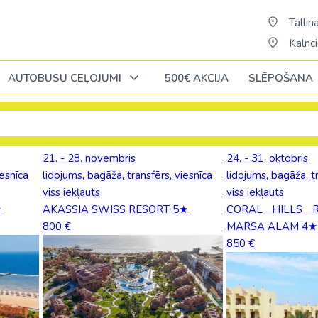
Tallina
Kalnci
AUTOBUSU CEĻOJUMI
500€ AKCIJA
SLĒPOŠANA
Oktobrī
Oktobrī
Oktobrī
Novembrī
Novembrī
Novembrī
21. - 28. novembris
24. - 31. oktobris
iesnīca
lidojums, bagāža, transfērs, viesnīca
lidojums, bagāža, t
Āfrika
Āfrika
Āzija
Āzija
Norvēģija
viss iekļauts
viss iekļauts
ĒĢIPTE: Hurgada
Alžīrija
Bali (pārsēš. 
AAE
★
AKASSIA SWISS RESORT 5★
CORAL HILLS 
Polija
800 €
MARSA ALAM 4★
ja
ĒĢIPTE: Šarm el Šeiha
Dienvidāfrikas republika
Šrilanka /pārsē
Austrālija
850 €
Portugāle
cija
Kenija /c. Stambulu/
Ēģipte
Taizeme (pārs
Austrija
Slovākija
Maurīcija (pārsēš. Stambulā)
Etiopija
Vjetnama (pār
Azerbaidžāna
ne
Somija
a
No Palangas: Šarm el Šeiha
Kaboverde
Butāna