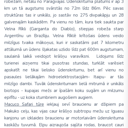
robežām, netālu no Paragvajas. Ūdenskrituma platums ir ap 3
km un tā augstums svārstās no 72m līdz 86m. Pēc savas
struktūras tas ir unikāls, jo sastāv no 275 divpakāpju un 28
galvenajām kaskādēm. Pa vienu no tām, kura tiek saukta par
Velna Rīkli (Garganta do Diablo), stiepjas robeža starp
Argentīnu un Brazīliju. Velna Rīklē krītošais ūdens veido
milzīgus tvaika mākoņus, kuri ir saskatāmi pat 7 kilometru
attālumā un ūdens šļakatas uzlido līdz pat 600m augstumam,
saulainā laikā veidojot krāšņu varavīksni. Lidojums līdz
turienei aizņems tikai pusotras stundas, turklāt varēsiet
apskatīt ne tikai lielisko ūdenskritumu, bet arī vienu no
pasaules lielākajām hidroelektrostacijām- Itaipu- ar tās
milzīgo dambi. Tuvāk ūdenskritumam lielā mitrumā ir unikāls
biotops - kupajas mežs ar īpašām koku sugām un milzumu
epifītu - uz koka stumbriem augošiem augiem.
Macuco Safari tūre
iekļauj sevī braucienu ar džipiem pa
Makuko ceļu, kas vijas caur krāšņo subtropu mežu uz Iguasu
kanjonu un izklaides braucienu ar motorlaivām ūdenskrituma
kaskāžu tuvumā. Elpu aizraujoša sajūta rodas, braucot cauri