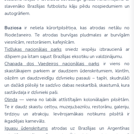
slavenāko Brazīlijas futbolistu kāju pēdu nospiedumiem un
autogrāfiem.
Buziosa
ir neliela kūrortpilsētiņa, kas atrodas netālu no
Riodežaneiro. Te atrodas burvīgas pludmales ar burvīgām
viesnīcām, restorāniem, kafejnīcām.
Tidžukas nacionālais parks
sniedz iespēju izbraucienā ar
džipiem pa īstam sajust Brazīlijas eksotiku un valdzinājumu.
Chapada dos Vaedeiros nacionālais parks
ir viens no
skaistākajiem parkiem ar daudziem ūdenskritumiem, klintīm,
oāzēm un daudzveidīgu dzīvnieku pasauli – tapīri, skudrulāči
un dažādi plēsēji te sadzīvo dabas neskartībā, skaistumā, kura
sastāvdaļa ir dzīvnieki paši.
Olinda
— viena no labāk attīstītajām koloniālajām pilsētām.
Te ir daudz skaistu celtņu, muzeju,baznīcu, restorānu, galeriju,
tirdziņu un atrakciju. Ievērojamākais notikums pilsētā ir
ikgadējais karnevāls.
Iguasu ūdenskritums
atrodas uz Brazīlijas un Argentīnas