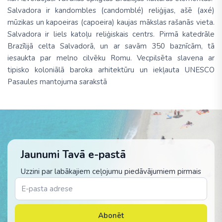
Salvadora ir kandombles (candomblé) reliģijas, ašē (axé)
mūzikas un kapoeiras (capoeira) kaujas mākslas rašanās vieta.
Salvadora ir liels katoļu reliģiskais centrs. Pirmā katedrāle
Brazīlijā celta Salvadorā, un ar savām 350 baznīcām, tā
iesaukta par melno cilvēku Romu. Vecpilsēta slavena ar
tipisko koloniālā baroka arhitektūru un iekļauta UNESCO
Pasaules mantojuma sarakstā
Jaunumi Tavā e-pastā
Uzzini par labākajiem ceļojumu piedāvājumiem pirmais
Abonēt