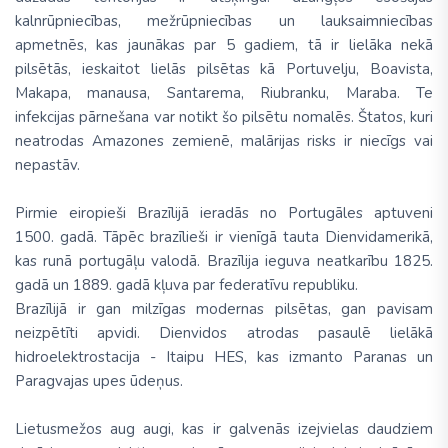
kalnrūpniecības, mežrūpniecības un lauksaimniecības
apmetnēs, kas jaunākas par 5 gadiem, tā ir lielāka nekā
pilsētās, ieskaitot lielās pilsētas kā Portuvelju, Boavista,
Makapa, manausa, Santarema, Riubranku, Maraba. Te
infekcijas pārnešana var notikt šo pilsētu nomalēs. Štatos, kuri
neatrodas Amazones zemienē, malārijas risks ir niecīgs vai
nepastāv.
Pirmie eiropieši Brazīlijā ieradās no Portugāles aptuveni
1500. gadā. Tāpēc brazīlieši ir vienīgā tauta Dienvidamerikā,
kas runā portugāļu valodā. Brazīlija ieguva neatkarību 1825.
gadā un 1889. gadā kļuva par federatīvu republiku.
Brazīlijā ir gan milzīgas modernas pilsētas, gan pavisam
neizpētīti apvidi. Dienvidos atrodas pasaulē lielākā
hidroelektro­stacija - Itaipu HES, kas izmanto Paranas un
Paragvajas upes ūdeņus.
Lietusmežos aug augi, kas ir galvenās izejvielas daudziem