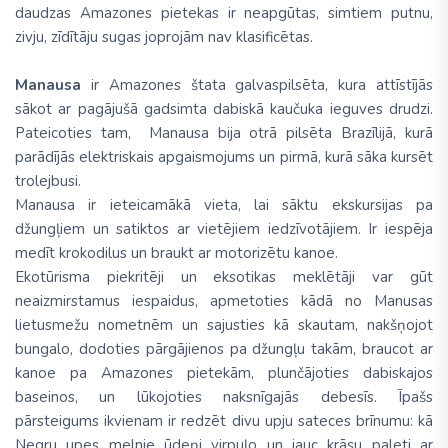
daudzas Amazones pietekas ir neapgūtas, simtiem putnu,
zivju, zīdītāju sugas joprojām nav klasificētas.
Manausa
ir Amazones štata galvaspilsēta, kura attīstījās
sākot ar pagājušā gadsimta dabiskā kaučuka ieguves drudzi.
Pateicoties tam, Manausa bija otrā pilsēta Brazīlijā, kurā
parādījās elektriskais apgaismojums un pirmā, kurā sāka kursēt
trolejbusi.
Manausa ir ieteicamākā vieta, lai sāktu ekskursijas pa
džungļiem un satiktos ar vietējiem iedzīvotājiem. Ir iespēja
medīt krokodilus un braukt ar motorizētu kanoe.
Ekotūrisma piekritēji un eksotikas meklētāji var gūt
neaizmirstamus iespaidus, apmetoties kādā no Manusas
lietusmežu nometnēm un sajusties kā skautam, nakšņojot
bungalo, dodoties pārgājienos pa džungļu takām, braucot ar
kanoe pa Amazones pietekām, plunčājoties dabiskajos
baseinos, un lūkojoties naksnīgajās debesīs. Īpašs
pārsteigums ikvienam ir redzēt divu upju sateces brīnumu: kā
Negru upes melnie ūdeņi virpuļo un jauc krāsu paleti ar