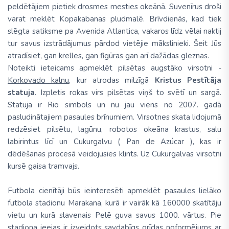
peldētājiem pietiek drosmes mesties okeānā. Suvenīrus droši
varat meklēt Kopakabanas pludmalē. Brīvdienās, kad tiek
slēgta satiksme pa Avenida Atlantica, vakaros līdz vēlai naktij
tur savus izstrādājumus pārdod vietējie mākslinieki. Šeit Jūs
atradīsiet, gan krelles, gan figūras gan arī dažādas gleznas.
Noteikti ieteicams apmeklēt pilsētas augstāko virsotni -
Korkovado kalnu
, kur atrodas milzīgā
Kristus Pestītāja
statuja
. Izpletis rokas virs pilsētas viņš to svētī un sargā.
Statuja ir Rio simbols un nu jau viens no 2007. gadā
pasludinātajiem pasaules brīnumiem. Virsotnes skata lidojumā
redzēsiet pilsētu, lagūnu, robotos okeāna krastus, salu
labirintus līcī un Cukurgalvu ( Pan de Azúcar ), kas ir
dēdēšanas procesā veidojusies klints. Uz Cukurgalvas virsotni
kursē gaisa tramvajs.
Futbola cienītāji būs ieinteresēti apmeklēt pasaules lielāko
futbola stadionu Marakana, kurā ir vairāk kā 160000 skatītāju
vietu un kurā slavenais Pelē guva savus 1000. vārtus. Pie
stadiona ieejas ir izveidots savdabīgs grīdas noformējums ar