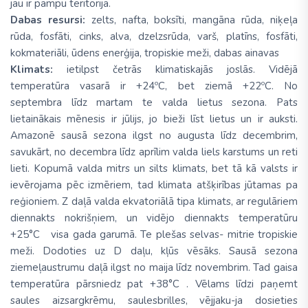
jau ir pampu teritorija.
Dabas resursi:
zelts, nafta, boksīti, mangāna rūda, niķeļa
rūda, fosfāti, cinks, alva, dzelzsrūda, varš, platīns, fosfāti,
kokmateriāli, ūdens enerģija, tropiskie meži, dabas ainavas
Klimats:
ietilpst četrās klimatiskajās joslās. Vidējā
temperatūra vasarā ir +24ºC, bet ziemā +22ºC. No
septembra līdz martam te valda lietus sezona. Pats
lietainākais mēnesis ir jūlijs, jo bieži līst lietus un ir auksti.
Amazonē sausā sezona ilgst no augusta līdz decembrim,
savukārt, no decembra līdz aprīlim valda liels karstums un reti
lieti. Kopumā valda mitrs un silts klimats, bet tā kā valsts ir
ievērojama pēc izmēriem, tad klimata atšķirības jūtamas pa
reģioniem. Z daļā valda ekvatoriālā tipa klimats, ar regulāriem
diennakts nokrišņiem, un vidējo diennakts temperatūru
+25°C visa gada garumā. Te plešas selvas- mitrie tropiskie
meži. Dodoties uz D daļu, kļūs vēsāks. Sausā sezona
ziemeļaustrumu daļā ilgst no maija līdz novembrim. Tad gaisa
temperatūra pārsniedz pat +38°C . Vēlams līdzi paņemt
saules aizsargkrēmu, saulesbrilles, vējjaku-ja dosieties