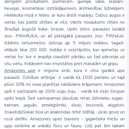
derīgiem produktiem, piemēram, gumijai, lakai, krāsām-
hevejas, kosmētikas izstrādājumiem, ārstniecības līdzekļiem.
Hinīnkoka mizā ir hinīns, ar kuru ārstē malāriju. Dažos augos ir
vielas, kas palīdz cīnīties ar vēzi. Valsts nosaukums cēlies no
Brazīlijā augošā koka- brazas. Upēs dzīvo pasaules lielākā
zivs- PIRARUKA, un arī plēsīgākā pasaules zivs- PIRNAJA.
Kādreiz lietusmežos dzīvoja ap 5 miljoni indiāņu, tagad-
atlikuši tikai 200 000. Indiāņi ir ceļotājciltis, kas apmetas uz
vietas tur, kur ir iespēja izaudzēt pārtiku, un tad pārceļas uz
citu vietu. Indiāņiem nav imunitātes pret masalām un gripu.
Amazones upe
ir reģiona sirds, kura ir otra garākā upe
pasaulē. Dzīvības artērijai ir vairāk kā 1000 pieteku un tajā
plūst 20% no visas planētas saldūdens krājumiem. Amazones
upē ir sastopami ap 2000 sugu zivju, - vairāk kā visās Eiropas
upēs kopā. Šeit sastopamas daudzas retas dzīvnieku sugas:
kaimani, jaguāri, zirnekļpērtiķi, sliņķi, bruņneši, aligatori,
žņaudzējčūskas boa un anakondas retie zīdītāji - jūras govis un
rozā delfīni. Amazones upes baseins - gigantiska mežu un
upju sistēma ar unikālu floru un faunu. Līdz pat šim laikam