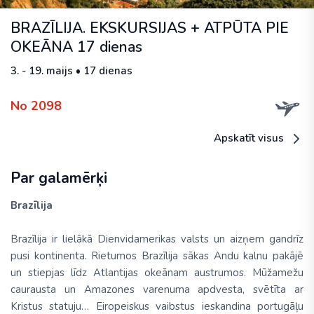
BRAZĪLIJA. EKSKURSIJAS + ATPŪTA PIE
OKEĀNA 17 dienas
3. - 19. maijs • 17 dienas
No 2098
Apskatīt visus
Par galamērķi
Brazīlija
Brazīlija ir lielākā Dienvidamerikas valsts un aizņem gandrīz
pusi kontinenta. Rietumos Brazīlija sākas Andu kalnu pakājē
un stiepjas līdz Atlantijas okeānam austrumos. Mūžamežu
caurausta un Amazones varenuma apdvesta, svētīta ar
Kristus statuju… Eiropeiskus vaibstus ieskandina portugāļu