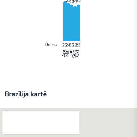
Ūdens
Apr
Mai
Jun
Sep
Okt
Brazīlija kartē