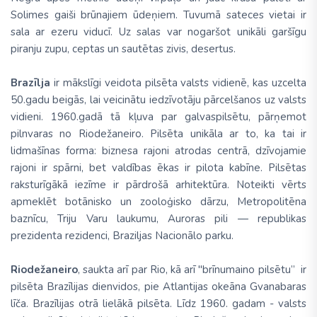
Solimes gaiši brūnajiem ūdeņiem. Tuvumā sateces vietai ir
sala ar ezeru viducī. Uz salas var nogaršot unikāli garšīgu
piranju zupu, ceptas un sautētas zivis, desertus.
Brazīlja
ir mākslīgi veidota pilsēta valsts vidienē, kas uzcelta
50.gadu beigās, lai veicinātu iedzīvotāju pārcelšanos uz valsts
vidieni. 1960.gadā tā kļuva par galvaspilsētu, pārņemot
pilnvaras no Riodežaneiro. Pilsēta unikāla ar to, ka tai ir
lidmašīnas forma: biznesa rajoni atrodas centrā, dzīvojamie
rajoni ir spārni, bet valdības ēkas ir pilota kabīne. Pilsētas
raksturīgākā iezīme ir pārdrošā arhitektūra. Noteikti vērts
apmeklēt botānisko un zooloģisko dārzu, Metropolitēna
baznīcu, Triju Varu laukumu, Auroras pili — republikas
prezidenta rezidenci, Braziljas Nacionālo parku.
Riodežaneiro
, saukta arī par Rio, kā arī "brīnumaino pilsētu” ir
pilsēta Brazīlijas dienvidos, pie Atlantijas okeāna Gvanabaras
līča. Brazīlijas otrā lielākā pilsēta. Līdz 1960. gadam - valsts