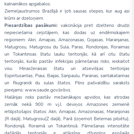
kalnainākos apgabalos.
Ziemeļaustrumos Brazīlijā ir ļoti sausas stepes, kur aug asi
krūmi ar dzeloņiem.
Piesardzības pasākumi:
vakcinācija pret dzelteno drudzi
nepieciešama ceļotājiem, kas dodas uz endēmiskajiem
reģioniem: Akri, Amapas, Amazonasas, Gojasas, Maranjanas,
Matugrosu, Matugrosu du Sula, Paras, Rondonijas, Roraimas
un Tokantinsas štatu lauku teritorijās, kā arī citu štatu
teritorijās, kurās pastāv infekcijas pārnešanas risks, ieskaitot
visu Minasžeraisas štatu un atsevišķas teritorijas
Espiritusantas, Piaui, Baijas, Sanpaulu, Paranas, santakatarinas
un Riugrandi du sulas štatos. Pilns pašvaldību saraksts
pieejams: www.saude.gov.br/svs.
Malārijas risks pastāv mežainākajos apvidos, kas atrodas
zemāk nekā 900 m v.j.l. deviņos Amazones zemienē
ietilpstošajos štatos: Akri, Amapas, Amazonasas, Maranjonas
(R daļā), Matugrosu(Z daļā), Parā (izņemot Belemas pilsētu),
Rondonijā, Roraimā un Tokantinsā. Pārnešanas intensitāte
dažādās teritorijās ir atšķirīga: džungļos esošajās