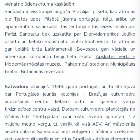
vienai no ūdenskrituma kaskādēm.
Sanpaulu ir visstraujāk augošā Brazīlijas pilsēta, kas atrodas
pie Tjetes upes. Pilsētā jūtama portugāļu, itāļu, arābu un
japāņu kultūru sajaukums. Tās teritorija ir trīs reizes lielāka par
Parīzi. Sanpaulu tiek uzskatīta par Dienvidamerikas lielāko
pilsētu un lielāko industriālo centru kontinentā. Te atrodas
gan lielākā birža Latīņamerikā (Bovespa), gan vāciešu un
amerikāņu kompāniju biroji lielā skaitā.
Apskates vērts ir
Modernās mākslas muzejs, „Pakaembu” stadions, Municipālais
teātris, Butananas rezervāts.
Salvadoru
dibinājuši 1549. gadā portugāļi, un tā ātri kļuva
par Portugāles jaunās kolonijas - Brazīlijas cukurniedru
audzēšanas centru, lielāko ostu un galveno vergu
tirdzniecības centru valstī. Darbam cukurniedru plantācijās no
Āfrikas līdz 1888.gadam caur ostu ieveda apmēram 1,2
miljonu melno vergu, t.i. vairāk kā visā ASV. Arī mūsdienās
lielākā daļa no Salvadoras iedzīvotājiem ir afrikāņu izcelsmes,
kuri izveidojuši vairākus spilgtus Brazīlijas kultūras elementus.