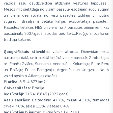
valoda, rasu daudzveidība atdzīvina vēstures lappuses…
Mežos mīt piektdaļa no visām pasaulē esošajām augu sugām
un viena desmitdaļa no visu pasaules zīdītāju un putnu
sugām. Brazīlija ir lielākā kafijas eksportētāja pasaulē…
Pasaules lielākais HES un viens no 7 pasaules brīnumiem, kas
pasludināts 2007.gadā, atrodas tieši šeit…Reliģiju mozaīka un
tradīciju košums…
Ģeogrāfiskais stāvoklis:
valsts atrodas Dienvidamerikas
austrumu daļā, un ir piektā lielākā valsts pasaulē. Z robežojas
ar Franču Gviānu, Surinamu, Venecuēlu, Kolumbiju; R –ar Peru
un Bolīviju; D- ar Paragvaju, Argentīnu un Urugvaju. No A
valsti apskalo Atlantijas okeāns.
Platība:
8 514 877 km2
Galvaspilsēta:
Brazilja
Iedzīvotāji:
215,418,845 (2022.gads)
Rasu sastāvs:
Baltādainie 47,7%, mulati 43,1%, tumšādas
cilvēki 7,6%, āzieši 1,1%, vietējie 0,4%
Iedzīvotāju blīvums:
25 cilv./km2. (2022.g.)