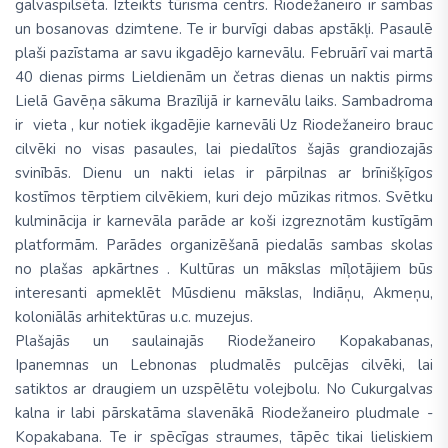
galvaspilsēta. Izteikts tūrisma centrs. Riodežaneiro ir sambas
un bosanovas dzimtene. Te ir burvīgi dabas apstākļi. Pasaulē
plaši pazīstama ar savu ikgadējo karnevālu. Februārī vai martā
40 dienas pirms Lieldienām un četras dienas un naktis pirms
Lielā Gavēņa sākuma Brazīlijā ir karnevālu laiks. Sambadroma
ir vieta , kur notiek ikgadējie karnevāli Uz Riodežaneiro brauc
cilvēki no visas pasaules, lai piedalītos šajās grandiozajās
svinībās. Dienu un nakti ielas ir pārpilnas ar brīnišķīgos
kostīmos tērptiem cilvēkiem, kuri dejo mūzikas ritmos. Svētku
kulminācija ir karnevāla parāde ar koši izgreznotām kustīgām
platformām. Parādes organizēšanā piedalās sambas skolas
no plašas apkārtnes . Kultūras un mākslas mīļotājiem būs
interesanti apmeklēt Mūsdienu mākslas, Indiāņu, Akmeņu,
koloniālās arhitektūras u.c. muzejus.
Plašajās un saulainajās Riodežaneiro Kopakabanas,
Ipanemnas un Lebnonas pludmalēs pulcējas cilvēki, lai
satiktos ar draugiem un uzspēlētu volejbolu. No Cukurgalvas
kalna ir labi pārskatāma slavenākā Riodežaneiro pludmale -
Kopakabana. Te ir spēcīgas straumes, tāpēc tikai lieliskiem