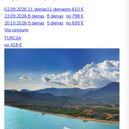
02.09.2026
11 dienas
11 dienas
no 610 €
23.09.2026
8 dienas
8 dienas
no 798 €
20.10.2026
5 dienas
5 dienas
no 695 €
Visi ceļojumi
TURCIJA
no 418 €