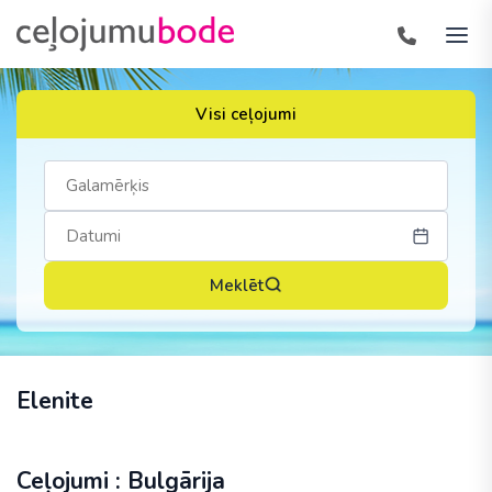
Visi ceļojumi
Meklēt
Elenite
Ceļojumi : Bulgārija