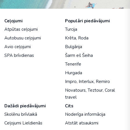
Ceļojumi
Populāri piedāvājumi
Atpūtas ceļojumi
Turcija
Autobusu ceļojumi
Krēta
,
Roda
Avio ceļojumi
Bulgārija
SPA brīvdienas
Šarm eš Šeiha
Tenerife
Hurgada
Impro
,
Interlux
,
Remiro
Novatours
,
Teztour
,
Coral
travel
Dažādi piedāvājumi
Cits
Skolēnu brīvlaikā
Noderīga informācija
Ceļojumi Lieldienās
Atstāt atsauksmi