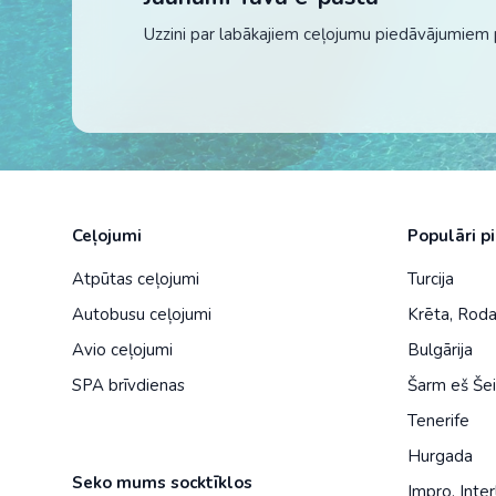
Uzzini par labākajiem ceļojumu piedāvājumiem 
Ceļojumi
Populāri p
Atpūtas ceļojumi
Turcija
Autobusu ceļojumi
Krēta
,
Rod
Avio ceļojumi
Bulgārija
SPA brīvdienas
Šarm eš Še
Tenerife
Hurgada
Seko mums socktīklos
Impro
,
Inter