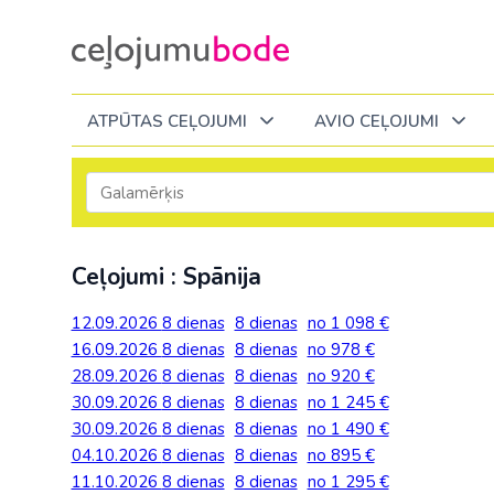
ATPŪTAS CEĻOJUMI
AVIO CEĻOJUMI
Itālija
Degvielas piemaksa 2026
Tuvākajā laikā
Visi ceļojumi
Visi ceļojumi
Septembrī
Septembrī
Septembrī
Slēpošana Andorā
Noderīga informācija
Ceļojumi : Spānija
Eiropa
Eiropa
Austrija
Itālija
Slēpošana Francijā
Ceļojumu bodes komanda
Albānija
Albānija
Melnkalne
Kosova
12.09.2026
8 dienas
8 dienas
no 1 098 €
Bulgārija
Slēpošana Itālijā
Atsauksmes
Latvija
16.09.2026
8 dienas
8 dienas
no 978 €
Bulgārija
Armēnija
No Kauņas: Turci
Lielbritānija
28.09.2026
8 dienas
8 dienas
no 920 €
Slēpošana Itālijā no Viļņas
Vakances
Čehija
Lietuva
30.09.2026
Grieķija: Korfu
Bosnija un Hercegovina
8 dienas
8 dienas
no 1 245 €
No Palangas: Tur
Malta
Slēpošana Červīnijā (Matterhorn)
Dāvanu kartes
30.09.2026
Francija
8 dienas
8 dienas
no 1 490 €
Melnkal
Grieķija: Krēta
Bulgārija
No Viļņas: Krēta
Melnkalne
04.10.2026
8 dienas
8 dienas
no 895 €
Blogs
Grieķija
Nīderla
11.10.2026
8 dienas
8 dienas
no 1 295 €
Grieķija: Peloponesa
Čehija
No Viļņas: Turcij
Moldova