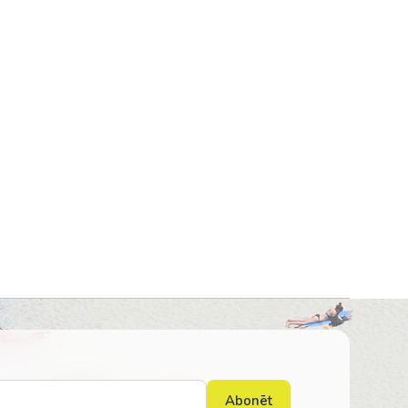
Kolumbija
Kostarika
Meksika
Panama
Abonēt