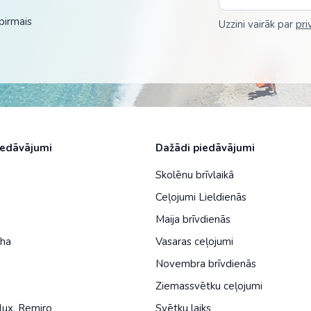
Malaizija
pirmais
Uzzini vairāk par
pri
Nepāla
Omāna
Saūda Arābija
Singapūra
Šrilanka
iedāvājumi
Dažādi piedāvājumi
Tadžikistāna
Skolēnu brīvlaikā
a
Ceļojumi Lieldienās
Taizeme
Maija brīvdienās
Uzbekistāna
iha
Vasaras ceļojumi
Vjetnama
Novembra brīvdienās
Ziemassvētku ceļojumi
lux
,
Remiro
Svētku laiks