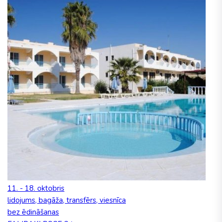
11. - 18. oktobris
lidojums, bagāža, transfērs, viesnīca
bez ēdināšanas