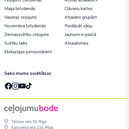
Ceļojumi Lieldienās
Atstāt atsauksmi
Maija brīvdienās
Dāvanu kartes
Vasaras ceļojumi
Atlaides grupām
Novembra brīvdienās
Piedāvāt ideju
Ziemassvētku ceļojumi
Jaunumi e-pastā
Svētku laiks
Atsauksmes
Ekskursijas pensionāriem
Seko mums socktīklos
Tallinas iela 30, Rīga
Kalnciema iela 116, Rīga