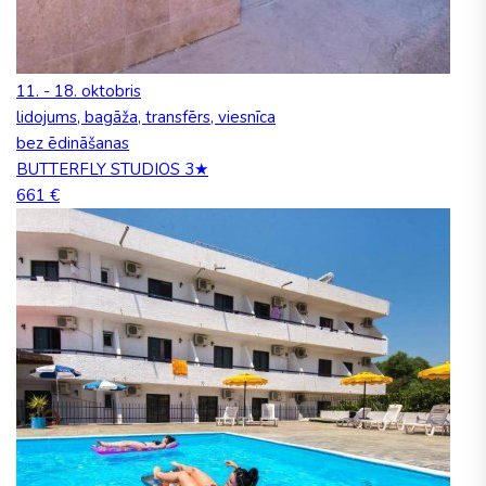
11. - 18. oktobris
lidojums, bagāža, transfērs, viesnīca
bez ēdināšanas
BUTTERFLY STUDIOS 3★
661 €