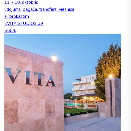
11. - 18. oktobris
lidojums, bagāža, transfērs, viesnīca
ar brokastīm
EVITA STUDIOS 3★
655 €