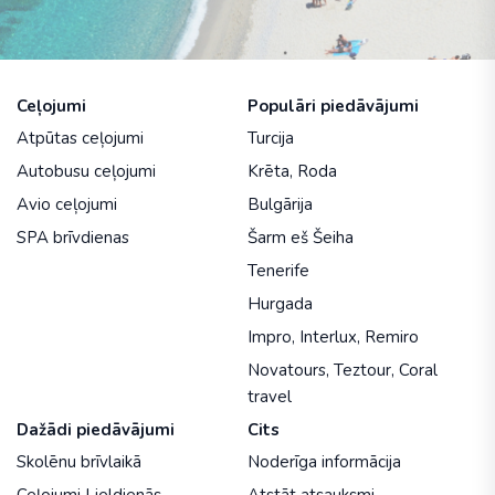
Ceļojumi
Populāri piedāvājumi
Atpūtas ceļojumi
Turcija
Autobusu ceļojumi
Krēta
,
Roda
Avio ceļojumi
Bulgārija
SPA brīvdienas
Šarm eš Šeiha
Tenerife
Hurgada
Impro
,
Interlux
,
Remiro
Novatours
,
Teztour
,
Coral
travel
Dažādi piedāvājumi
Cits
Skolēnu brīvlaikā
Noderīga informācija