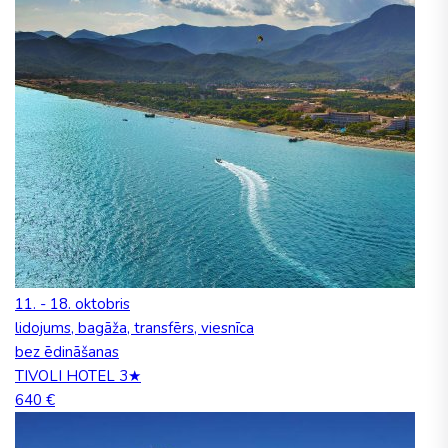
11. - 18. oktobris
lidojums, bagāža, transfērs, viesnīca
bez ēdināšanas
TIVOLI HOTEL 3★
640 €