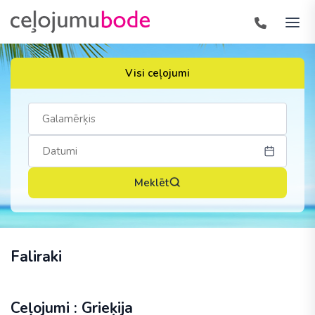
Visi ceļojumi
Meklēt
Faliraki
Ceļojumi : Grieķija