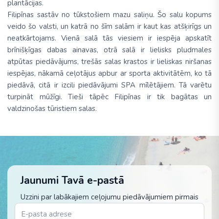
plantācijas.
Filipīnas sastāv no tūkstošiem mazu saliņu. Šo salu kopums
veido šo valsti, un katrā no šīm salām ir kaut kas atšķirīgs un
neatkārtojams. Vienā salā tās viesiem ir iespēja apskatīt
brīnišķīgas dabas ainavas, otrā salā ir lielisks pludmales
atpūtas piedāvājums, trešās salas krastos ir lieliskas niršanas
iespējas, nākamā ceļotājus apbur ar sporta aktivitātēm, ko tā
piedāvā, citā ir izcili piedāvājumi SPA mīlētājiem. Tā varētu
turpināt mūžīgi. Tieši tāpēc Filipīnas ir tik bagātas un
valdzinošas tūristiem salas.
Jaunumi Tavā e-pastā
Uzzini par labākajiem ceļojumu piedāvājumiem pirmais