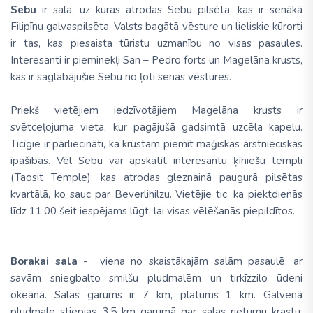
Sebu
ir sala, uz kuras atrodas Sebu pilsēta, kas ir senākā
Filipīnu galvaspilsēta. Valsts bagātā vēsture un lieliskie kūrorti
ir tas, kas piesaista tūristu uzmanību no visas pasaules.
Interesanti ir pieminekļi San – Pedro forts un Magelāna krusts,
kas ir saglabājušie Sebu no ļoti senas vēstures.
Priekš vietējiem iedzīvotājiem Magelāna krusts ir
svētceļojuma vieta, kur pagājušā gadsimtā uzcēla kapelu.
Ticīgie ir pārliecināti, ka krustam piemīt maģiskas ārstnieciskas
īpašības. Vēl Sebu var apskatīt interesantu ķīniešu templi
(Taosit Temple), kas atrodas gleznainā paugurā pilsētas
kvartālā, ko sauc par Beverlihilzu. Vietējie tic, ka piektdienās
līdz 11:00 šeit iespējams lūgt, lai visas vēlēšanās piepildītos.
Borakai sala
- viena no skaistākajām salām pasaulē, ar
savām sniegbalto smilšu pludmalēm un tirkīzzilo ūdeni
okeānā. Salas garums ir 7 km, platums 1 km. Galvenā
pludmale stiepjas 3,5 km garumā gar salas rietumu krastu.