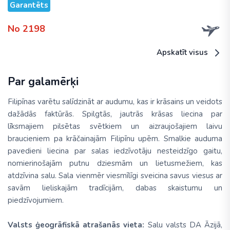
Garantēts
No 2198
Apskatīt visus
Par galamērķi
Filipīnas varētu salīdzināt ar audumu, kas ir krāsains un veidots
dažādās faktūrās. Spilgtās, jautrās krāsas liecina par
līksmajiem pilsētas svētkiem un aizraujošajiem laivu
braucieniem pa krāčainajām Filipīnu upēm. Smalkie auduma
pavedieni liecina par salas iedzīvotāju nesteidzīgo gaitu,
nomierinošajām putnu dziesmām un lietusmežiem, kas
atdzīvina salu. Sala vienmēr viesmīlīgi sveicina savus viesus ar
savām lieliskajām tradīcijām, dabas skaistumu un
piedzīvojumiem.
Valsts ģeogrāfiskā atrašanās vieta:
Salu valsts DA Āzijā,