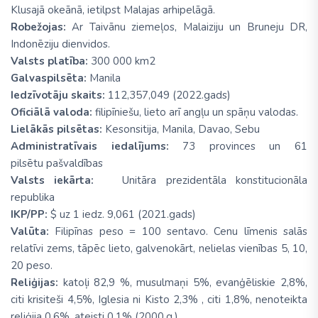
Klusajā okeānā, ietilpst Malajas arhipelāgā.
Robežojas:
Ar Taivānu ziemeļos, Malaiziju un Bruneju DR,
Indonēziju dienvidos.
Valsts platība:
300 000 km2
Galvaspilsēta:
Manila
Iedzīvotāju skaits:
112,357,049 (2022.gads)
Oficiālā valoda:
filipīniešu, lieto arī angļu un spāņu valodas.
Lielākās pilsētas:
Kesonsitija, Manila, Davao, Sebu
Administratīvais iedalījums:
73 provinces un 61
pilsētu pašvaldības
Valsts iekārta:
Unitāra prezidentāla konstitucionāla
republika
IKP/PP:
$ uz 1 iedz. 9,061 (2021.gads)
Valūta:
Filipīnas peso = 100 sentavo. Cenu līmenis salās
relatīvi zems, tāpēc lieto, galvenokārt, nelielas vienības 5, 10,
20 peso.
Reliģijas:
katoļi 82,9 %, musulmaņi 5%, evanģēliskie 2,8%,
citi krisiteši 4,5%, Iglesia ni Kisto 2,3% , citi 1,8%, nenoteikta
reliģija 0,6%, ateisti 0,1% (2000.g.)