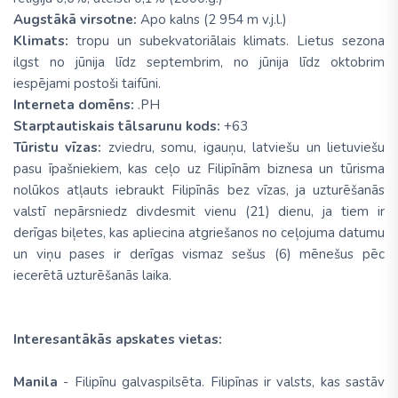
Augstākā virsotne:
Apo kalns (2 954 m v.j.l.)
Klimats:
tropu un subekvatoriālais klimats. Lietus sezona
ilgst no jūnija līdz septembrim, no jūnija līdz oktobrim
iespējami postoši taifūni.
Interneta domēns:
.PH
Starptautiskais tālsarunu kods:
+63
Tūristu vīzas:
zviedru, somu, igauņu, latviešu un lietuviešu
pasu īpašniekiem, kas ceļo uz Filipīnām biznesa un tūrisma
nolūkos atļauts iebraukt Filipīnās bez vīzas, ja uzturēšanās
valstī nepārsniedz divdesmit vienu (21) dienu, ja tiem ir
derīgas biļetes, kas apliecina atgriešanos no ceļojuma datumu
un viņu pases ir derīgas vismaz sešus (6) mēnešus pēc
iecerētā uzturēšanās laika.
Interesantākās apskates vietas:
Manila
- Filipīnu galvaspilsēta. Filipīnas ir valsts, kas sastāv