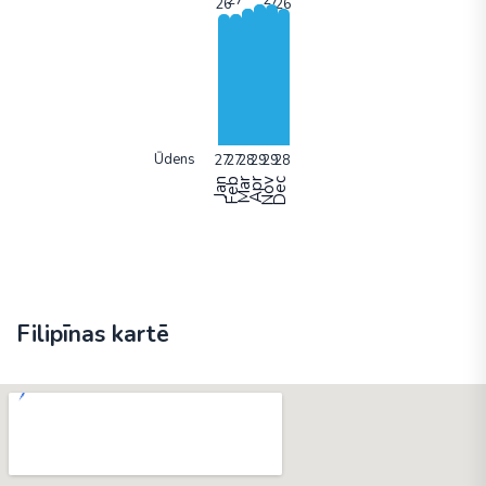
Ūdens
Jan
Feb
Mar
Apr
Nov
Dec
Filipīnas kartē