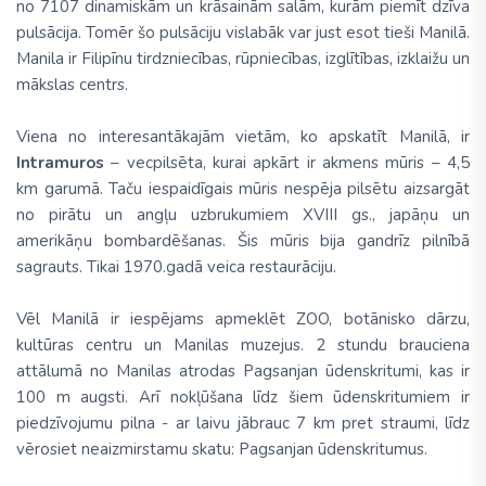
no 7107 dinamiskām un krāsainām salām, kurām piemīt dzīva
pulsācija. Tomēr šo pulsāciju vislabāk var just esot tieši Manilā.
Manila ir Filipīnu tirdzniecības, rūpniecības, izglītības, izklaižu un
mākslas centrs.
Viena no interesantākajām vietām, ko apskatīt Manilā, ir
Intramuros
– vecpilsēta, kurai apkārt ir akmens mūris – 4,5
km garumā. Taču iespaidīgais mūris nespēja pilsētu aizsargāt
no pirātu un angļu uzbrukumiem XVIII gs., japāņu un
amerikāņu bombardēšanas. Šis mūris bija gandrīz pilnībā
sagrauts. Tikai 1970.gadā veica restaurāciju.
Vēl Manilā ir iespējams apmeklēt ZOO, botānisko dārzu,
kultūras centru un Manilas muzejus. 2 stundu brauciena
attālumā no Manilas atrodas Pagsanjan ūdenskritumi, kas ir
100 m augsti. Arī nokļūšana līdz šiem ūdenskritumiem ir
piedzīvojumu pilna - ar laivu jābrauc 7 km pret straumi, līdz
vērosiet neaizmirstamu skatu: Pagsanjan ūdenskritumus.