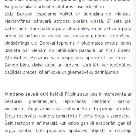
Bēguma laikā pludmales platums sasniedz 50 m.
Līdz Borakai iespējams nokļūt ar lidmašīnu no Manilas.
Naktsmītnes pārsvarā atrodas okeāna krastā. Šī sala ļoti
patiks tiem, kam patīk atpūta pludmalēs, kā arī aktīvā atpūta
ūdenī, kā niršana ar masku vai akvalangu, ūdens slēpošana,
vindsērfings u.c. Borakai lepnums ir pludmales smiltis, kuras
uzskata par vienām no labākajām pasaulē, un tīrais ūdens.
Atpūšoties Borakais salā iespējams apmeklēt arī Coco -
Bango bāru, disko klubu un tirdziņu, kurā lēti var iegādāties
dažādas preces, kā arī koka un gliemežvāku darinājumus.
Mindano sala
ir otrā lielākā Filipīnu sala, kas ir interesanta ar
vēstures pieminekļiem, iepirkšanās centriem, kazino,
viesnīcām. Augstākais salas kalns ir Apo. Tā pakājē atrodas
Ērgļu rezervāts, veidots izmirstošo Filipīnu ērgļu aizsardzībai.
Šeit sastopami arī makaki, kuri kalpo gan kā eksponāti, gan kā
ērgļu barība. Ļoti populārs apskates objekts ir orhideju