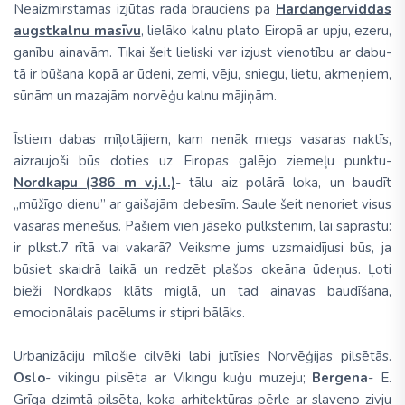
Neaizmirstamas izjūtas rada brauciens pa
Hardangerviddas
augstkalnu masīvu
, lielāko kalnu plato Eiropā ar upju, ezeru,
ganību ainavām. Tikai šeit lieliski var izjust vienotību ar dabu-
tā ir būšana kopā ar ūdeni, zemi, vēju, sniegu, lietu, akmeņiem,
sūnām un mazajām norvēģu kalnu mājiņām.
Īstiem dabas mīļotājiem, kam nenāk miegs vasaras naktīs,
aizraujoši būs doties uz Eiropas galējo ziemeļu punktu-
Nordkapu (386 m v.j.l.)
- tālu aiz polārā loka, un baudīt
„mūžīgo dienu” ar gaišajām debesīm. Saule šeit nenoriet visus
vasaras mēnešus. Pašiem vien jāseko pulkstenim, lai saprastu:
ir plkst.7 rītā vai vakarā? Veiksme jums uzsmaidījusi būs, ja
būsiet skaidrā laikā un redzēt plašos okeāna ūdeņus. Ļoti
bieži Nordkaps klāts miglā, un tad ainavas baudīšana,
emocionālais pacēlums ir stipri bālāks.
Urbanizāciju mīlošie cilvēki labi jutīsies Norvēģijas pilsētās.
Oslo
- vikingu pilsēta ar Vikingu kuģu muzeju;
Bergena
- E.
Grīga dzimtā pilsēta, koka arhitektūras pērle ar slaveno zivju