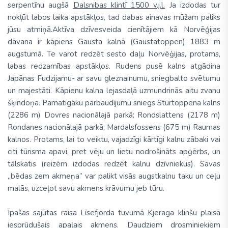
serpentīnu augšā
Dalsnibas klintī 1500 v.j.l.
Ja izdodas tur
nokļūt labos laika apstākļos, tad dabas ainavas mūžam paliks
jūsu atmiņā.Aktīva dzīvesveida cienītājiem kā Norvēģijas
dāvana ir kāpiens Gausta kalnā (Gaustatoppen) 1883 m
augstumā. Te varot redzēt sesto daļu Norvēģijas, protams,
labas redzamības apstākļos. Rudens pusē kalns atgādina
Japānas Fudzijamu- ar savu gleznainumu, sniegbalto svētumu
un majestāti. Kāpienu kalna lejasdaļā uzmundrinās aitu zvanu
šķindoņa. Pamatīgāku pārbaudījumu sniegs Stūrtoppena kalns
(2286 m) Dovres nacionālajā parkā; Rondslattens (2178 m)
Rondanes nacionālajā parkā; Mardalsfossens (675 m) Raumas
kalnos. Protams, lai to veiktu, vajadzīgi kārtīgi kalnu zābaki vai
citi tūrisma apavi, pret vēju un lietu nodrošināts apģērbs, un
tālskatis (reizēm izdodas redzēt kalnu dzīvniekus). Savas
„bēdas zem akmeņa” var palikt visās augstkalnu taku un ceļu
malās, uzceļot savu akmens krāvumu jeb tūru.
Īpašas sajūtas raisa Līsefjorda tuvumā Kjeraga klinšu plaisā
iesprūdušais apaļais akmens. Daudziem drosminiekiem