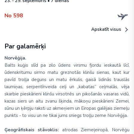
23. - 29. septembris • 7 dienas
No 598
Apskatīt visus
Par galamērķi
Norvēģija.
Balts kuģis slīd pa zilo ūdens virsmu fjordu ieskautā līcī,
ūdenskritumu sirmo matu greznotās klinšu sienas, kaut kur
pavīd troļļa deguns un matu ērkulis, gaisā lidinās trauslās
laumiņas, serpentīnveida ceļi un „kabatas” ceļmalās, vēja
skarbie pieskārieni klinšu virsotnēs un pikošanās vasaras vidū,
kazas siers un aitu zvanu šķinda, mākoņu pieskārieni Zemei,
sūnu un ķērpju raksti uz akmeņiem un Eiropas galējais ziemeļu
punkts - to visu un ne tikai jums sniegs troļļu zeme Norvēģija.
Ģeogrāfiskais stāvoklis:
atrodas Ziemeļeiropā, Norvēģu