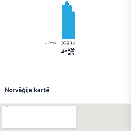
Ūdens
Jun
Jūl
Aug
Sep
Norvēģija kartē