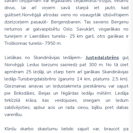
savam ceļojumam var iegādāties ceļabiedrus-troļļus, vēlams
divus, lai arī viņiem savā starpā iet jautri, kad
gulēsiet.Norvēģijā atrodas viens no visaugstāk izbūvētajiem
dzelzceļiem pasaulē- Bergensbanen. Tas savieno Bergenu
rietumos ar galvaspilsētu Oslo. Savukārt, visgarākais no
tuneļiem ir Laerdāles tunelis- 25 km garš, otrs garākais ir
Trollkonnas tunelis- 7950 m.
Lielākais no Skandināvijas ledājiem-
Justedalsbrēns
guļ
Norvēģijā. Ledus biezums sasniedz pat 300 m. No tā iziet
apmēram 25 ledāji, un starp tiem arī garākais Skandināvijas
ledājs-Tunsbergdalsbrēns (garums 14 km, platums 2,5 km).
Gleznainas ainavas un leduslaikmeta pieskārienu var sajust
pie Briksdāles, Beijas un Nigārdas ledāju mēlēm. Ledāja
tirkīzzilā krāsa, kas veidojusies, sniegam un ledum
sablīvējoties, apbur acis un rada cieņu, bijību pret dabas
varenību.
Klinšu skarbo skaistumu lieliski sajust var, braucot pa