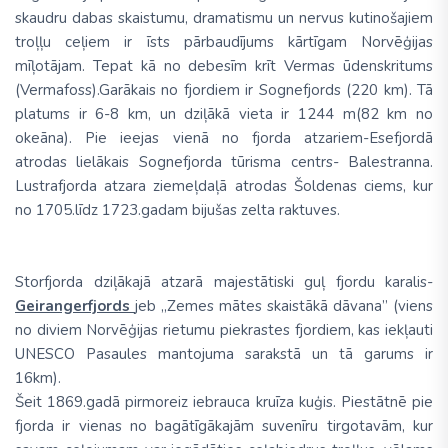
skaudru dabas skaistumu, dramatismu un nervus kutinošajiem
troļļu ceļiem ir īsts pārbaudījums kārtīgam Norvēģijas
mīļotājam. Tepat kā no debesīm krīt Vermas ūdenskritums
(Vermafoss).Garākais no fjordiem ir Sognefjords (220 km). Tā
platums ir 6-8 km, un dziļākā vieta ir 1244 m(82 km no
okeāna). Pie ieejas vienā no fjorda atzariem-Esefjordā
atrodas lielākais Sognefjorda tūrisma centrs- Balestranna.
Lustrafjorda atzara ziemeļdaļā atrodas Šoldenas ciems, kur
no 1705.līdz 1723.gadam bijušas zelta raktuves.
Storfjorda dziļākajā atzarā majestātiski guļ fjordu karalis-
Geirangerfjords
jeb „Zemes mātes skaistākā dāvana” (viens
no diviem Norvēģijas rietumu piekrastes fjordiem, kas iekļauti
UNESCO Pasaules mantojuma sarakstā un tā garums ir
16km).
Šeit 1869.gadā pirmoreiz iebrauca kruīza kuģis. Piestātnē pie
fjorda ir vienas no bagātīgākajām suvenīru tirgotavām, kur