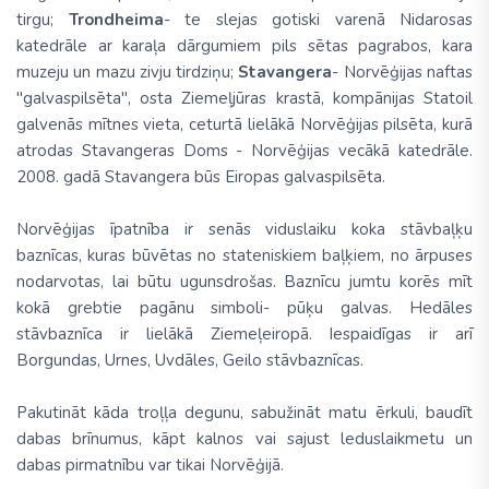
tirgu;
Trondheima
- te slejas gotiski varenā Nidarosas
katedrāle ar karaļa dārgumiem pils sētas pagrabos, kara
muzeju un mazu zivju tirdziņu;
Stavangera
- Norvēģijas naftas
"galvaspilsēta", osta Ziemeļjūras krastā, kompānijas Statoil
galvenās mītnes vieta, ceturtā lielākā Norvēģijas pilsēta, kurā
atrodas Stavangeras Doms - Norvēģijas vecākā katedrāle.
2008. gadā Stavangera būs Eiropas galvaspilsēta.
Norvēģijas īpatnība ir senās viduslaiku koka stāvbaļķu
baznīcas, kuras būvētas no stateniskiem baļķiem, no ārpuses
nodarvotas, lai būtu ugunsdrošas. Baznīcu jumtu korēs mīt
kokā grebtie pagānu simboli- pūķu galvas. Hedāles
stāvbaznīca ir lielākā Ziemeļeiropā. Iespaidīgas ir arī
Borgundas, Urnes, Uvdāles, Geilo stāvbaznīcas.
Pakutināt kāda troļļa degunu, sabužināt matu ērkuli, baudīt
dabas brīnumus, kāpt kalnos vai sajust leduslaikmetu un
dabas pirmatnību var tikai Norvēģijā.