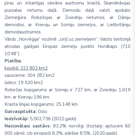
jūras un Atlantijas okeāna austrumu krastā, Skandināvijas
pussalas rietumu daļā. Dienvidu daļā valsti apskalo
Ziemeļjūra. Robežojas ar Zviedriju rietumos, ar Dāniju
dienvidos, ar Krieviju un Somiju ziemeļos, ar Lielbritāniju
dienvidaustrumos.
Vārds „Norvēģija” nozīmē „ceļš uz ziemeļiem”. Valsts teritorijā
atrodas galējais Eiropas ziemeļu punkts Nordkaps (710
10’48”).
Platība:
kopējā: 323 802 km2
sauszeme: 304 282 km2
ūdeņi: 19 520 km2
Robežas kopgarums ar Somiju ir 727 km, ar Zviedriju 1,619
km, ar Krieviju 196 km.
Krasta līnijas kopgarums: 25 148 km
Galvaspilsēta:
Oslo
Iedzīvotāji:
5,502,736 (2022.gads)
Nacionālais sastāvs:
83,2% norvēģi (tostarp aptuveni 60
000 sāmi), citi eiropieši 8,3%, pārējie 8,5%. (2020.gads)