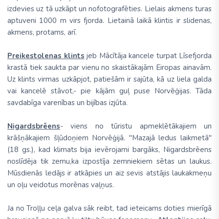
izdevies uz tā uzkāpt un nofotografēties. Lielais akmens turas
aptuveni 1000 m virs fjorda. Lietainā laikā klintis ir slidenas,
akmens, protams, arī.
Preikestolenas klints
jeb Mācītāja kancele turpat Līsefjorda
krastā tiek saukta par vienu no skaistākajām Eiropas ainavām.
Uz klints virmas uzkāpjot, patiešām ir sajūta, kā uz liela galda
vai kancelē stāvot,- pie kājām guļ puse Norvēģijas. Tāda
savdabīga varenības un bijības izjūta.
Nigardsbrēens
- viens no tūristu apmeklētākajiem un
krāšņākajiem šļūdoņiem Norvēģijā. ''Mazajā ledus laikmetā''
(18 gs.), kad klimats bija ievērojami bargāks, Nigardsbrēens
noslīdēja tik zemu,ka izpostīja zemniekiem sētas un laukus.
Mūsdienās ledājs ir atkāpies un aiz sevis atstājis laukakmeņu
un oļu veidotus morēnas vaļņus.
Ja no Troļļu ceļa galva sāk reibt, tad ieteicams doties mierīgā