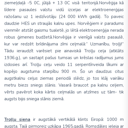
ziemeļdaļā -5 0C, jūlijā + 13 0C visā teritorijā.Norvēģija kā
līdere pasaules valstu vidū izceļas ar elektroenerģijas
ražošanu uz 1 iedzīvotāju (24 000 kWh gadā). To paveic
daudzie HES un straujās kalnu upes. Norvēģiem ir paradums
vienmēr atstāt gaismu tualetē, jo lētā elektroenerģija nerada
robus ģimenes budžetā.Norvēģija ir vienīgā valsts pasaulē,
kur var redzēt brīdinājuma zīmi ceļmalā:” Uzmanību, troļļi!”
Tādu ieraudzīt varēsiet pie ainaviskā Troļļu ceļa (atklāts
1936.g.), un sastapt pašus tumsas un krēslas radījumus jums
izdosies arī. Troļļu ceļu veido 11 serpentīnveida līkumi ar
kopējo augstuma starpību 900 m. Šo un daudzus citus
augstkalnu ceļus ziemas periodā slēdz, jo tos klāj vairāku
metru biezs sniegs slānis. Vasarā braucot pa kalnu ceļiem,
vērts pavērot koka kārtis ceļmalās un atzīmes uz tām- tik
augsts bijis sniega slānis ziemā.
Troļļu siena
ir augstākā vertikālā klints Eiropā: 1000 m
augsta. Tajā pirmoreiz uzkāpa 1965.gadā. Romsdāles ieleja ar