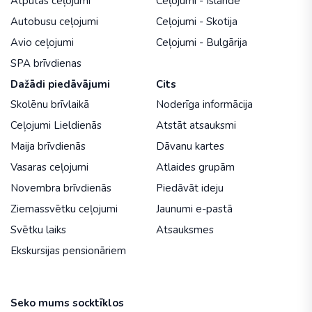
Atpūtas ceļojumi
Ceļojumi - Islande
Autobusu ceļojumi
Ceļojumi - Skotija
Avio ceļojumi
Ceļojumi - Bulgārija
SPA brīvdienas
Dažādi piedāvājumi
Cits
Skolēnu brīvlaikā
Noderīga informācija
Ceļojumi Lieldienās
Atstāt atsauksmi
Maija brīvdienās
Dāvanu kartes
Vasaras ceļojumi
Atlaides grupām
Novembra brīvdienās
Piedāvāt ideju
Ziemassvētku ceļojumi
Jaunumi e-pastā
Svētku laiks
Atsauksmes
Ekskursijas pensionāriem
Seko mums socktīklos