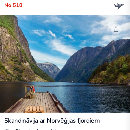
No 518
Skandināvija ar Norvēģijas fjordiem