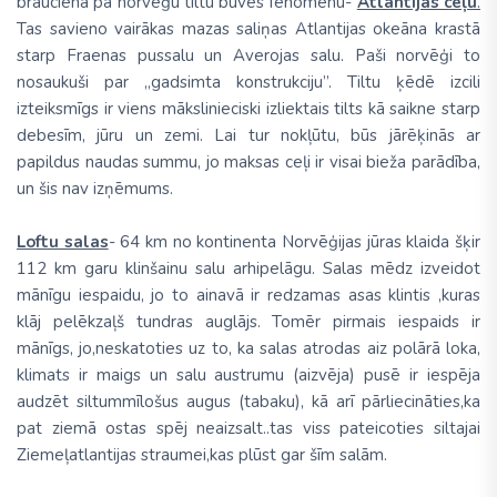
braucienā pa norvēģu tiltu būves fenomenu-
Atlantijas ceļu
.
Tas savieno vairākas mazas saliņas Atlantijas okeāna krastā
starp Fraenas pussalu un Averojas salu. Paši norvēģi to
nosaukuši par „gadsimta konstrukciju”. Tiltu ķēdē izcili
izteiksmīgs ir viens mākslinieciski izliektais tilts kā saikne starp
debesīm, jūru un zemi. Lai tur nokļūtu, būs jārēķinās ar
papildus naudas summu, jo maksas ceļi ir visai bieža parādība,
un šis nav izņēmums.
Loftu salas
- 64 km no kontinenta Norvēģijas jūras klaida šķir
112 km garu klinšainu salu arhipelāgu. Salas mēdz izveidot
mānīgu iespaidu, jo to ainavā ir redzamas asas klintis ,kuras
klāj pelēkzaļš tundras auglājs. Tomēr pirmais iespaids ir
mānīgs, jo,neskatoties uz to, ka salas atrodas aiz polārā loka,
klimats ir maigs un salu austrumu (aizvēja) pusē ir iespēja
audzēt siltummīlošus augus (tabaku), kā arī pārliecināties,ka
pat ziemā ostas spēj neaizsalt..tas viss pateicoties siltajai
Ziemeļatlantijas straumei,kas plūst gar šīm salām.