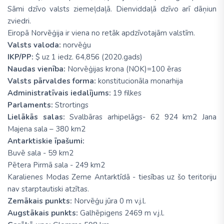
Sāmi dzīvo valsts ziemeļdaļā. Dienviddaļā dzīvo arī dāņiun
zviedri.
Eiropā Norvēģija ir viena no retāk apdzīvotajām valstīm.
Valsts valoda:
norvēģu
IKP/PP:
$ uz 1 iedz. 64,856 (2020.gads)
Naudas vienība:
Norvēģijas krona (NOK)=100 ēras
Valsts pārvaldes forma:
konstitucionāla monarhija
Administratīvais iedalījums:
19 filkes
Parlaments:
Strortings
Lielākās salas:
Svalbāras arhipelāgs- 62 924 km2 Jana
Majena sala – 380 km2
Antarktiskie īpašumi:
Buvē sala - 59 km2
Pētera Pirmā sala - 249 km2
Karalienes Modas Zeme Antarktīdā - tiesības uz šo teritoriju
nav starptautiski atzītas.
Zemākais punkts:
Norvēģu jūra 0 m v.j.l.
Augstākais punkts:
Galhēpigens 2469 m v.j.l.