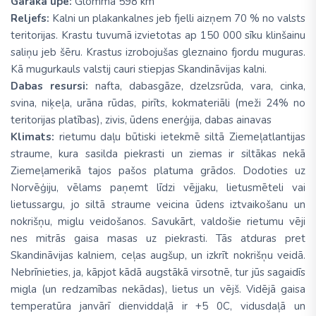
Garākā upe:
Glomma 598 km
Reljefs:
Kalni un plakankalnes jeb fjelli aizņem 70 % no valsts
teritorijas. Krastu tuvumā izvietotas ap 150 000 sīku klinšainu
saliņu jeb šēru. Krastus izrobojušas gleznaino fjordu muguras.
Kā mugurkauls valstij cauri stiepjas Skandināvijas kalni.
Dabas resursi:
nafta, dabasgāze, dzelzsrūda, vara, cinka,
svina, niķeļa, urāna rūdas, pirīts, kokmateriāli (meži 24% no
teritorijas platības), zivis, ūdens enerģija, dabas ainavas
Klimats:
rietumu daļu būtiski ietekmē siltā Ziemeļatlantijas
straume, kura sasilda piekrasti un ziemas ir siltākas nekā
Ziemeļamerikā tajos pašos platuma grādos. Dodoties uz
Norvēģiju, vēlams paņemt līdzi vējjaku, lietusmēteli vai
lietussargu, jo siltā straume veicina ūdens iztvaikošanu un
nokrišņu, miglu veidošanos. Savukārt, valdošie rietumu vēji
nes mitrās gaisa masas uz piekrasti. Tās atduras pret
Skandināvijas kalniem, ceļas augšup, un izkrīt nokrišņu veidā.
Nebrīnieties, ja, kāpjot kādā augstākā virsotnē, tur jūs sagaidīs
migla (un redzamības nekādas), lietus un vējš. Vidējā gaisa
temperatūra janvārī dienviddaļā ir +5 0C, vidusdaļā un