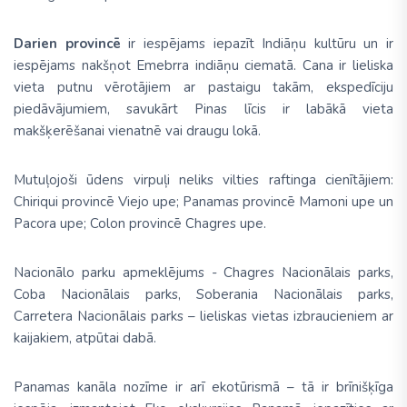
Darien provincē
ir iespējams iepazīt Indiāņu kultūru un ir
iespējams nakšņot Emebrra indiāņu ciematā. Cana ir lieliska
vieta putnu vērotājiem ar pastaigu takām, ekspedīciju
piedāvājumiem, savukārt Pinas līcis ir labākā vieta
makšķerēšanai vienatnē vai draugu lokā.
Mutuļojoši ūdens virpuļi neliks vilties raftinga cienītājiem:
Chiriqui provincē Viejo upe; Panamas provincē Mamoni upe un
Pacora upe; Colon provincē Chagres upe.
Nacionālo parku apmeklējums - Chagres Nacionālais parks,
Coba Nacionālais parks, Soberania Nacionālais parks,
Carretera Nacionālais parks – lieliskas vietas izbraucieniem ar
kaijakiem, atpūtai dabā.
Panamas kanāla nozīme ir arī ekotūrismā – tā ir brīnišķīga