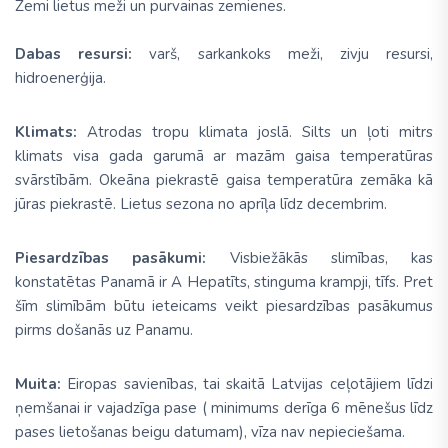
Zemi lietus meži un purvainas zemienes.
Dabas resursi:
varš, sarkankoks meži, zivju resursi,
hidroenerģija.
Klimats:
Atrodas tropu klimata joslā. Silts un ļoti mitrs
klimats visa gada garumā ar mazām gaisa temperatūras
svārstībām. Okeāna piekrastē gaisa temperatūra zemāka kā
jūras piekrastē. Lietus sezona no aprīļa līdz decembrim.
Piesardzības pasākumi:
Visbiežākās slimības, kas
konstatētas Panamā ir A Hepatīts, stinguma krampji, tīfs. Pret
šīm slimībām būtu ieteicams veikt piesardzības pasākumus
pirms došanās uz Panamu.
Muita:
Eiropas savienības, tai skaitā Latvijas ceļotājiem līdzi
ņemšanai ir vajadzīga pase ( minimums derīga 6 mēnešus līdz
pases lietošanas beigu datumam), vīza nav nepieciešama.