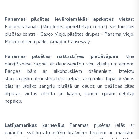
Panamas pilsētas ievērojamākās apskates vietas:
Panamas kanāls (Miraflores apmeklētāju centrs), vēsturiskais
pilsētas centrs - Casco Viejo, pilsētas drupas - Panama Viejo,
Metropolitena parks, Amador Causeway.
Panamas pilsētas naktsdzīves piedāvājumi:
Vīna
bārs(Biznesa rajonā) ar daudzveidīgu vīnu klāstu un sieriem;
Pangea bārs ar alkoholiskiem dzērieniem, izteiktu
starptautisku atmosfēru bāra telpās, ar mūziku; Tapas y Vinos
bārs ar labāko sangriju pilsētā un daudz un dažādas citas
atpūtas vietas pilsētā un kazino, kuriem garām ceļotāji
nepaies.
Latīņamerikas karnevāls
Panamas pilsētas ielās ar
parādēm, svētku atmosfēru, krāšņiem tērpiem un maskām,