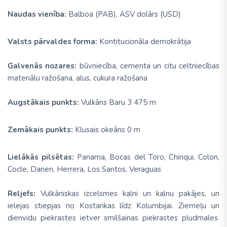
Naudas vienība:
Balboa (PAB), ASV dolārs (USD)
Valsts pārvaldes forma:
Kontitucionāla demokrātija
Galvenās nozares:
būvniecība, cementa un citu celtniecības
materiālu ražošana, alus, cukura ražošana
Augstākais punkts:
Vulkāns Baru 3 475 m
Zemākais punkts:
Klusais okeāns 0 m
Lielākās pilsētas:
Panama, Bocas del Toro, Chiriqui, Colon,
Cocle, Darien, Herrera, Los Santos, Veraguas
Reljefs:
Vulkāniskas izcelsmes kalni un kalnu pakājes, un
ielejas stiepjas no Kostarikas līdz Kolumbijai. Ziemeļu un
dienvidu piekrastes ietver smilšainas piekrastes pludmales.