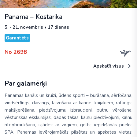
Panama – Kostarika
5. - 21. novembris • 17 dienas
Garantēts
No 2698
Apskatīt visus
Par galamērķi
Panamas kanāls un kruīzi, ūdens sporti – burāšana, sērfošana,
vindsērfings, daivings, laivošana ar kanoe, kaijakiem, raftings,
makšķerēšana, piedzīvojumu izbraucieni, putnu vērošana,
vēsturiskas ekskursijas, dabas takas, kalnu piedzīvojumi, kalnu
riteņbraukšana, izjādes ar zirgiem, golfs, iepirkšanās prieks,
SPA, Panamas ievērojamākās pilsētas un apskates vietas,