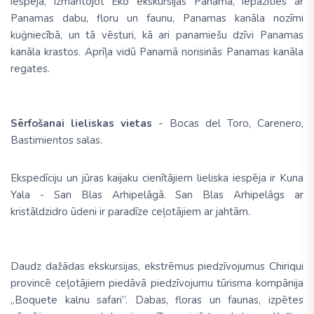
iespēja, izmantojot Eko ekskursijas Panamā, iepazīties ar
Panamas dabu, floru un faunu, Panamas kanāla nozīmi
kuģniecībā, un tā vēsturi, kā ari panamiešu dzīvi Panamas
kanāla krastos. Aprīļa vidū Panamā norisinās Panamas kanāla
regates.
Sērfošanai lieliskas vietas
- Bocas del Toro, Carenero,
Bastimientos salas.
Ekspedīciju un jūras kaijaku cienītājiem lieliska iespēja ir Kuna
Yala - San Blas Arhipelāgā. San Blas Arhipelāgs ar
kristāldzidro ūdeni ir paradīze ceļotājiem ar jahtām.
Daudz dažādas ekskursijas, ekstrēmus piedzīvojumus Chiriqui
provincē ceļotājiem piedāvā piedzīvojumu tūrisma kompānija
„Boquete kalnu safari”. Dabas, floras un faunas, izpētes