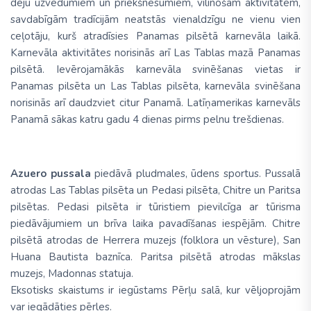
deju uzvedumiem un priekšnesumiem, vilinošām aktivitātēm,
savdabīgām tradīcijām neatstās vienaldzīgu ne vienu vien
ceļotāju, kurš atradīsies Panamas pilsētā karnevāla laikā.
Karnevāla aktivitātes norisinās arī Las Tablas mazā Panamas
pilsētā. Ievērojamākās karnevāla svinēšanas vietas ir
Panamas pilsēta un Las Tablas pilsēta, karnevāla svinēšana
norisinās arī daudzviet citur Panamā. Latīņamerikas karnevāls
Panamā sākas katru gadu 4 dienas pirms pelnu trešdienas.
Azuero pussala
piedāvā pludmales, ūdens sportus. Pussalā
atrodas Las Tablas pilsēta un Pedasi pilsēta, Chitre un Paritsa
pilsētas. Pedasi pilsēta ir tūristiem pievilcīga ar tūrisma
piedāvājumiem un brīva laika pavadīšanas iespējām. Chitre
pilsētā atrodas de Herrera muzejs (folklora un vēsture), San
Huana Bautista baznīca. Paritsa pilsētā atrodas mākslas
muzejs, Madonnas statuja.
Eksotisks skaistums ir iegūstams Pērļu salā, kur vēljoprojām
var iegādāties pērles.