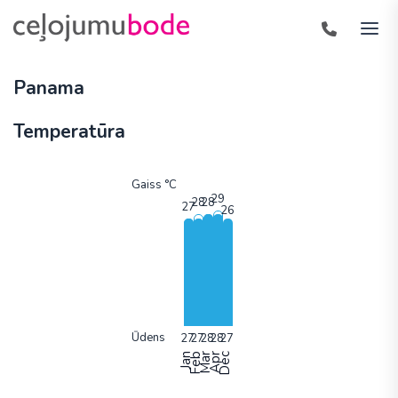
Panama
Temperatūra
Gaiss °C
Ūdens
Jan
Feb
Mar
Apr
Dec