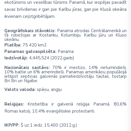
ekotūrisms un veselības tūrisms Panamā, kur iespējas pavadīt
savas brīvdienas ir gan pie Karību jūras, gan pie Klusā okeāna
ikvienam ceļotgribētājam.
Ģeogrāfiskais stāvoklis:
Panama atrodas Centrālamerikā un
tā robežojas ar Kostariku, Kolumbiju, Karību jūru un Kluso
okeānu.
Platība:
75 420 km2
Panamas
galvaspilsēta:
Panama
Iedzīvotāji:
4,445,524 (2022.gads)
Nacionālais sastāvs:
70% ir mestizo, 14% rietumindieši,
10% baltie un 6% amerindieši. Panamas amerikāņu populācijā
ietilpst septiņas galvenās pamatiedzīvotāju tautas, tostarp
Bri Bri un Ngabe.
Valsts valoda:
spāņu, angļu
Reliģijas:
Kristietība ir galvenā reliģija Panamā. 80,6%
Romas katoļi, 10,4% evanģēliskie protestanti.
IKP/PP:
$ uz 1 iedz. 15,400 (2012.g.)