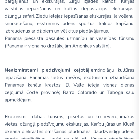
pārgājienus un ekskursijas, Zirgu izjādes kalnos, Kafijas
valstības iepazīšanas un kafijas degustācijas ekskursijas,
džungļu safari, Ziedu ielejas iepazīšanas ekskursijas, laivošanu,
snorkelēšanu, ekstrēmus ūdens sportus, kalnos kāpšanu,
izbraucienus ar džipiem un vēl citus piedāvājumus.
Panama piesaista pasaules uzmanību ar veselības tūrismu
(Panama ir viena no drošākajām Amerikas valstīm).
Neaizmirstami piedzīvojumi ceļotājiem:
Indiāņu kultūras
iepazīšana Panamas lietus mežos; ekotūrisma izbaudīšana
Panamas kanāla krastos; El Valle ieleja vienas dienas
ceļojumā Cocle provincē; Barro Colorado un Taboga salu
apmeklējumi.
Ekotūrisms, dabas tūrisms, pilsētas un to ievērojamākās
vietas, džungļi, piedzīvojumu ekskursijas, Karību jūras un Klusā
okeāna piekrastes smilšainās pludmales, daudzveidīgi ūdens