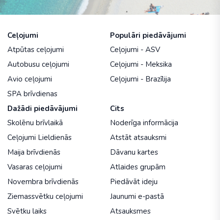
Ceļojumi
Populāri piedāvājumi
Atpūtas ceļojumi
Ceļojumi - ASV
Autobusu ceļojumi
Ceļojumi - Meksika
Avio ceļojumi
Ceļojumi - Brazīlija
SPA brīvdienas
Dažādi piedāvājumi
Cits
Skolēnu brīvlaikā
Noderīga informācija
Ceļojumi Lieldienās
Atstāt atsauksmi
Maija brīvdienās
Dāvanu kartes
Vasaras ceļojumi
Atlaides grupām
Novembra brīvdienās
Piedāvāt ideju
Ziemassvētku ceļojumi
Jaunumi e-pastā
Svētku laiks
Atsauksmes