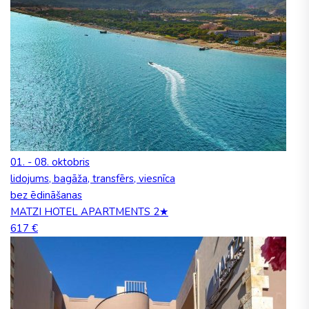
01. - 08. oktobris
lidojums, bagāža, transfērs, viesnīca
bez ēdināšanas
MATZI HOTEL APARTMENTS 2★
617 €