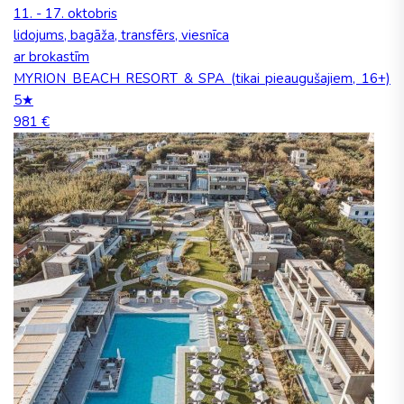
11. - 17. oktobris
lidojums, bagāža, transfērs, viesnīca
ar brokastīm
MYRION BEACH RESORT & SPA (tikai pieaugušajiem, 16+)
5★
981 €