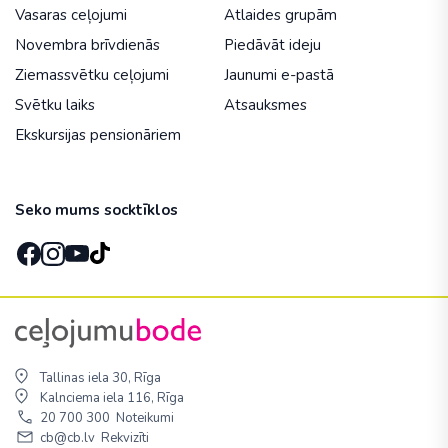
Vasaras ceļojumi
Atlaides grupām
Novembra brīvdienās
Piedāvāt ideju
Ziemassvētku ceļojumi
Jaunumi e-pastā
Svētku laiks
Atsauksmes
Ekskursijas pensionāriem
Seko mums socktīklos
Tallinas iela 30, Rīga
Kalnciema iela 116, Rīga
20 700 300
Noteikumi
cb@cb.lv
Rekvizīti