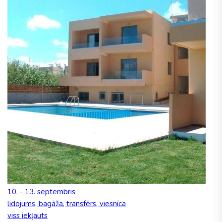
10. - 13. septembris
lidojums, bagāža, transfērs, viesnīca
viss iekļauts