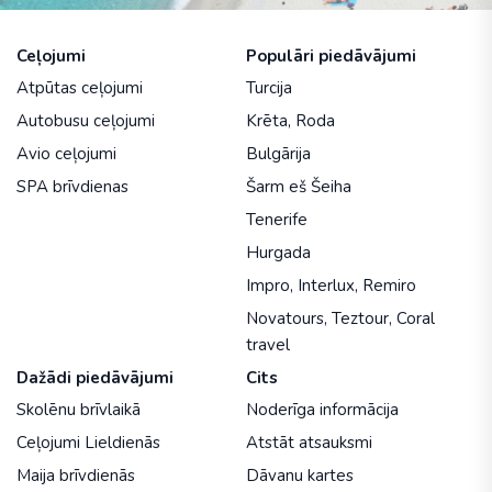
Ceļojumi
Populāri piedāvājumi
Atpūtas ceļojumi
Turcija
Autobusu ceļojumi
Krēta
,
Roda
Avio ceļojumi
Bulgārija
SPA brīvdienas
Šarm eš Šeiha
Tenerife
Hurgada
Impro
,
Interlux
,
Remiro
Novatours
,
Teztour
,
Coral
travel
Dažādi piedāvājumi
Cits
Skolēnu brīvlaikā
Noderīga informācija
Ceļojumi Lieldienās
Atstāt atsauksmi
Maija brīvdienās
Dāvanu kartes