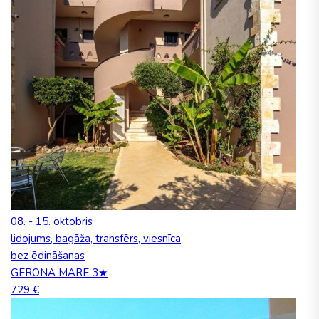
08. - 15. oktobris
lidojums, bagāža, transfērs, viesnīca
bez ēdināšanas
GERONA MARE 3★
729 €