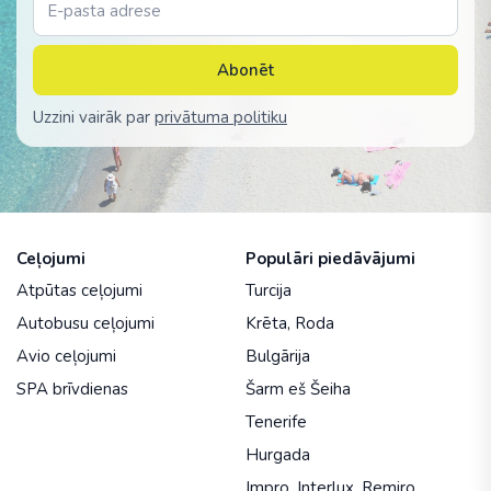
Abonēt
Uzzini vairāk par
privātuma politiku
Ceļojumi
Populāri piedāvājumi
Atpūtas ceļojumi
Turcija
Autobusu ceļojumi
Krēta
,
Roda
Avio ceļojumi
Bulgārija
SPA brīvdienas
Šarm eš Šeiha
Tenerife
Hurgada
Impro
,
Interlux
,
Remiro