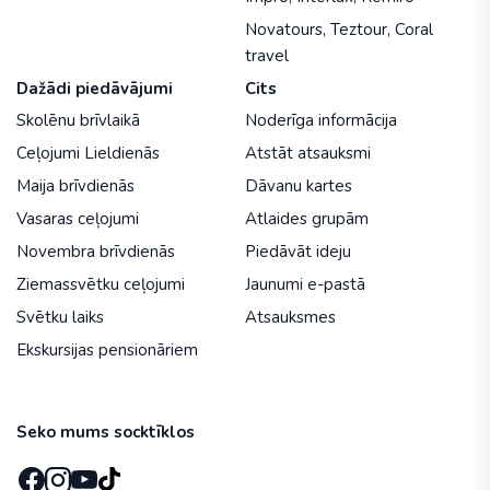
Novatours
,
Teztour
,
Coral
travel
Dažādi piedāvājumi
Cits
Skolēnu brīvlaikā
Noderīga informācija
Ceļojumi Lieldienās
Atstāt atsauksmi
Maija brīvdienās
Dāvanu kartes
Vasaras ceļojumi
Atlaides grupām
Novembra brīvdienās
Piedāvāt ideju
Ziemassvētku ceļojumi
Jaunumi e-pastā
Svētku laiks
Atsauksmes
Ekskursijas pensionāriem
Seko mums socktīklos