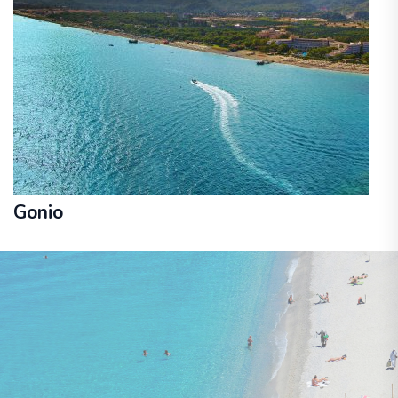
Gonio
30. aug. - 05. sep.
lidojums, bagāža, transfērs, viesnīca
ar brokastīm
ORANGE HOTEL 3★
609 €