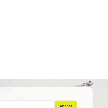
Kolumbija
Kostarika
Meksika
Panama
Abonēt