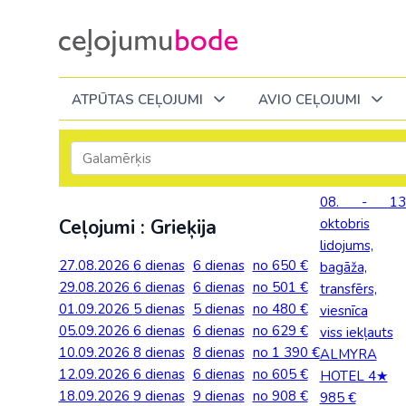
ATPŪTAS CEĻOJUMI
AVIO CEĻOJUMI
Itālija
Degvielas piemaksa 2026
Tuvākajā laikā
Visi ceļojumi
Visi ceļojumi
Septembrī
Septembrī
Septembrī
08. - 13
Slēpošana Andorā
Noderīga informācija
Ceļojumi : Grieķija
oktobris
Eiropa
Eiropa
Austrija
Igaunija
Slēpošana Francijā
Ceļojumu bodes komanda
lidojums,
Albānija
Albānija
Melnkalne
Kosova
27.08.2026
6 dienas
6 dienas
no 650 €
bagāža,
Bulgārija
Slēpošana Itālijā
Atsauksmes
Itālija
29.08.2026
6 dienas
6 dienas
no 501 €
transfērs,
Bulgārija
Armēnija
No Kauņas: Turci
Lielbritānija
01.09.2026
5 dienas
5 dienas
no 480 €
viesnīca
Slēpošana Itālijā no Viļņas
Vakances
Čehija
Latvija
05.09.2026
Grieķija: Korfu
Bosnija un Hercegovina
6 dienas
6 dienas
no 629 €
No Palangas: Tur
Malta
viss iekļauts
Slēpošana Červīnijā (Matterhorn)
Dāvanu kartes
10.09.2026
Francija
8 dienas
8 dienas
no 1 390 €
Lietuva
ALMYRA
Grieķija: Krēta
Bulgārija
No Viļņas: Krēta
Melnkalne
12.09.2026
6 dienas
6 dienas
no 605 €
HOTEL 4★
Blogs
Grieķija
Melnkal
18.09.2026
9 dienas
9 dienas
no 908 €
985 €
Grieķija: Peloponesa
Čehija
No Viļņas: Turcij
Moldova