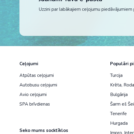
Uzzini par labākajiem ceļojumu piedāvājumiem 
Ceļojumi
Populāri p
Atpūtas ceļojumi
Turcija
Autobusu ceļojumi
Krēta
,
Rod
Avio ceļojumi
Bulgārija
SPA brīvdienas
Šarm eš Še
Tenerife
Hurgada
Seko mums socktīklos
Impro
,
Inter