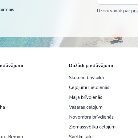
Malaizija
pirmais
Uzzini vairāk par
pri
Nepāla
Omāna
Saūda Arābija
Singapūra
Šrilanka
iedāvājumi
Dažādi piedāvājumi
Tadžikistāna
Skolēnu brīvlaikā
a
Ceļojumi Lieldienās
Taizeme
Maija brīvdienās
Uzbekistāna
iha
Vasaras ceļojumi
Vjetnama
Novembra brīvdienās
Ziemassvētku ceļojumi
lux
,
Remiro
Svētku laiks