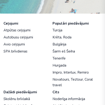
Ceļojumi
Populāri piedāvājumi
Atpūtas ceļojumi
Turcija
Autobusu ceļojumi
Krēta
,
Roda
Avio ceļojumi
Bulgārija
SPA brīvdienas
Šarm eš Šeiha
Tenerife
Hurgada
Impro
,
Interlux
,
Remiro
Novatours
,
Teztour
,
Coral
travel
Dažādi piedāvājumi
Cits
Skolēnu brīvlaikā
Noderīga informācija