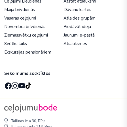
Ceļojumi Lieldienās
Atstāt atsauksmi
Maija brīvdienās
Dāvanu kartes
Vasaras ceļojumi
Atlaides grupām
Novembra brīvdienās
Piedāvāt ideju
Ziemassvētku ceļojumi
Jaunumi e-pastā
Svētku laiks
Atsauksmes
Ekskursijas pensionāriem
Seko mums socktīklos
Tallinas iela 30, Rīga
Kalnciema iela 116, Rīga