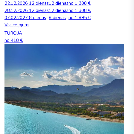
22.12.2026
12 dienas
12 dienas
no 1 308 €
28.12.2026
12 dienas
12 dienas
no 1 308 €
07.02.2027
8 dienas
8 dienas
no 1 895 €
Visi ceļojumi
TURCIJA
no 418 €