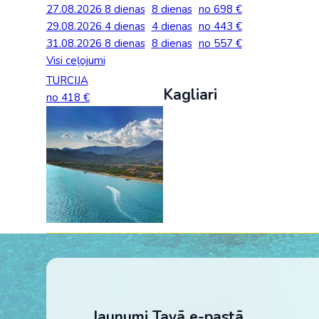
27.08.2026
Palīdzība ārkārtas situācijās
8 dienas
8 dienas
no 698 €
Horvātija
Nīderla
Grieķija: Roda
Dānija
Spānija: Barselo
Monako
29.08.2026
4 dienas
4 dienas
no 443 €
BALTA ceļojumu apdrošināšana
31.08.2026
8 dienas
8 dienas
no 557 €
Gruzija: Batumi
Francija
Spānija: Malaga
Portugāle
Visi ceļojumi
Anketas vīzu noformēšanai
Itālija: Kalabrija
Grieķija
Spānija: Maljorka
Rumānija
TURCIJA
Kagliari
Lidojumu atcelšana un kavēšanās
no 418 €
Itālija: Sardīnija
Gruzija
Tenerife
Somija
Auto noma
Itālija: Sicīlija
Horvātija
TURCIJA
Spānija
Kipra
Islande
Turcija PREMIU
Šveice
Madeira
Itālija
Turcija: Bodruma
Turcija
Kipra
Vācija
Jaunumi Tavā e-pastā