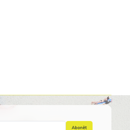
Kolumbija
Kostarika
Meksika
Panama
Abonēt