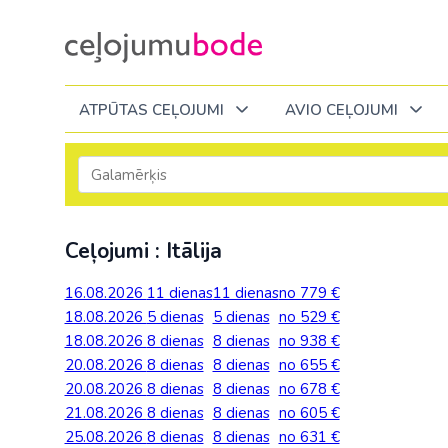
ATPŪTAS CEĻOJUMI
AVIO CEĻOJUMI
Itālija
Degvielas piemaksa 2026
Tuvākajā laikā
Visi ceļojumi
Visi ceļojumi
Septembrī
Septembrī
Septembrī
Slēpošana Andorā
Noderīga informācija
Ceļojumi : Itālija
Eiropa
Eiropa
Austrija
Igaunija
Slēpošana Francijā
Ceļojumu bodes komanda
Albānija
Albānija
Melnkalne
Kosova
16.08.2026
11 dienas
11 dienas
no 779 €
Bulgārija
Slēpošana Itālijā
Atsauksmes
Itālija
18.08.2026
5 dienas
5 dienas
no 529 €
Bulgārija
Armēnija
No Kauņas: Turci
Lielbritānija
18.08.2026
8 dienas
8 dienas
no 938 €
Slēpošana Itālijā no Viļņas
Vakances
Čehija
Latvija
20.08.2026
Grieķija: Korfu
Bosnija un Hercegovina
8 dienas
8 dienas
no 655 €
No Palangas: Tur
Malta
Slēpošana Červīnijā (Matterhorn)
Dāvanu kartes
20.08.2026
Francija
8 dienas
8 dienas
no 678 €
Lietuva
Grieķija: Krēta
Bulgārija
No Viļņas: Krēta
Melnkalne
21.08.2026
8 dienas
8 dienas
no 605 €
Blogs
Grieķija
Melnkal
25.08.2026
8 dienas
8 dienas
no 631 €
Grieķija: Peloponesa
Čehija
No Viļņas: Turcij
Moldova