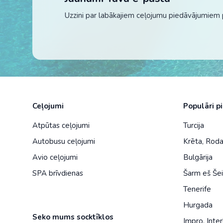
Uzzini par labākajiem ceļojumu piedāvājumiem 
Ceļojumi
Populāri p
Atpūtas ceļojumi
Turcija
Autobusu ceļojumi
Krēta
,
Rod
Avio ceļojumi
Bulgārija
SPA brīvdienas
Šarm eš Še
Tenerife
Hurgada
Seko mums socktīklos
Impro
,
Inter