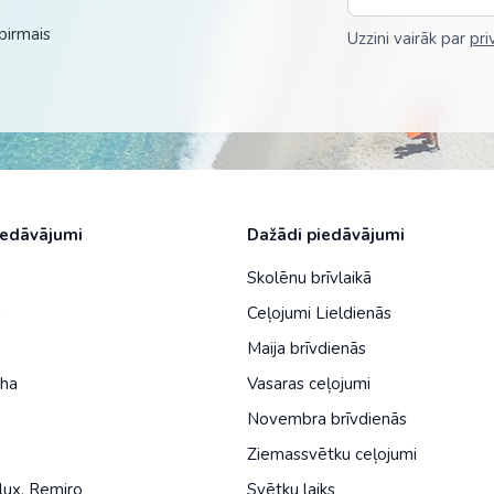
Malaizija
pirmais
Uzzini vairāk par
pri
Nepāla
Omāna
Saūda Arābija
Singapūra
Šrilanka
iedāvājumi
Dažādi piedāvājumi
Tadžikistāna
Skolēnu brīvlaikā
a
Ceļojumi Lieldienās
Taizeme
Maija brīvdienās
Uzbekistāna
iha
Vasaras ceļojumi
Vjetnama
Novembra brīvdienās
Ziemassvētku ceļojumi
lux
,
Remiro
Svētku laiks