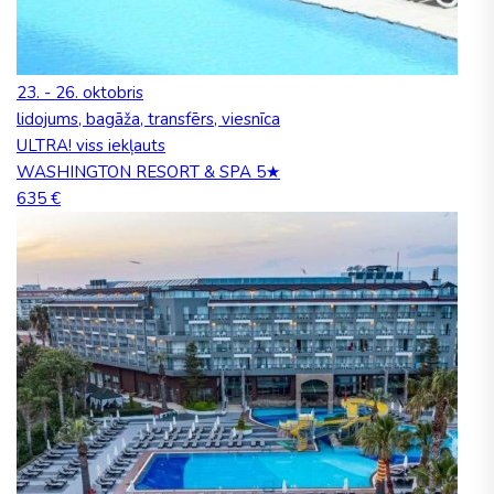
23. - 26. oktobris
lidojums, bagāža, transfērs, viesnīca
ULTRA! viss iekļauts
WASHINGTON RESORT & SPA 5★
635 €