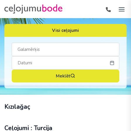
Visi ceļojumi
Meklēt
Kızılağaç
Ceļojumi : Turcija