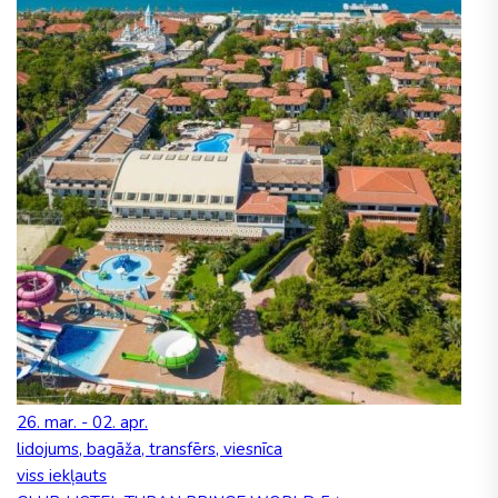
26. mar. - 02. apr.
lidojums, bagāža, transfērs, viesnīca
viss iekļauts