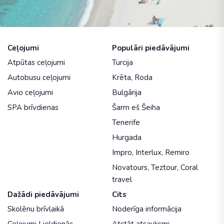
Ceļojumi
Populāri piedāvājumi
Atpūtas ceļojumi
Turcija
Autobusu ceļojumi
Krēta
,
Roda
Avio ceļojumi
Bulgārija
SPA brīvdienas
Šarm eš Šeiha
Tenerife
Hurgada
Impro
,
Interlux
,
Remiro
Novatours
,
Teztour
,
Coral
travel
Dažādi piedāvājumi
Cits
Skolēnu brīvlaikā
Noderīga informācija