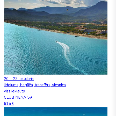
20. - 23. oktobris
lidojums, bagāža, transfērs, viesnīca
viss iekļauts
CLUB NENA 5★
615 €