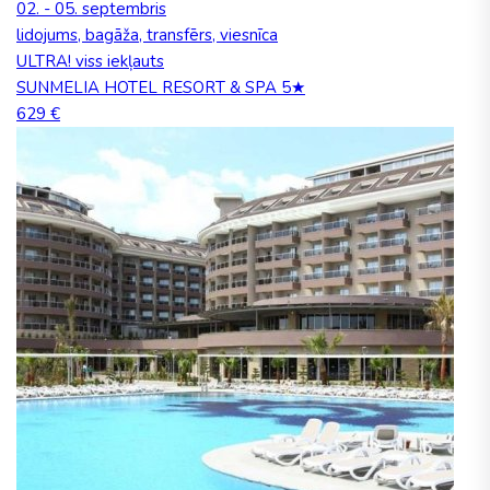
02. - 05. septembris
lidojums, bagāža, transfērs, viesnīca
ULTRA! viss iekļauts
SUNMELIA HOTEL RESORT & SPA 5★
629 €