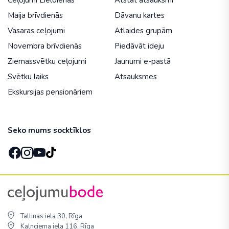
Ceļojumi Lieldienās
Atstāt atsauksmi
Maija brīvdienās
Dāvanu kartes
Vasaras ceļojumi
Atlaides grupām
Novembra brīvdienās
Piedāvāt ideju
Ziemassvētku ceļojumi
Jaunumi e-pastā
Svētku laiks
Atsauksmes
Ekskursijas pensionāriem
Seko mums socktīklos
Tallinas iela 30, Rīga
Kalnciema iela 116, Rīga