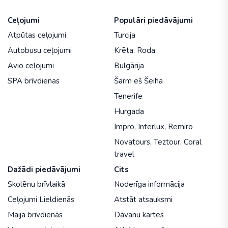
Ceļojumi
Populāri piedāvājumi
Atpūtas ceļojumi
Turcija
Autobusu ceļojumi
Krēta
,
Roda
Avio ceļojumi
Bulgārija
SPA brīvdienas
Šarm eš Šeiha
Tenerife
Hurgada
Impro
,
Interlux
,
Remiro
Novatours
,
Teztour
,
Coral
travel
Dažādi piedāvājumi
Cits
Skolēnu brīvlaikā
Noderīga informācija
Ceļojumi Lieldienās
Atstāt atsauksmi
Maija brīvdienās
Dāvanu kartes