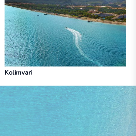
Kolimvari
04. - 08. oktobris
lidojums, bagāža, transfērs, viesnīca
bez ēdināšanas
APHEA VILLAGE 3★
668 €