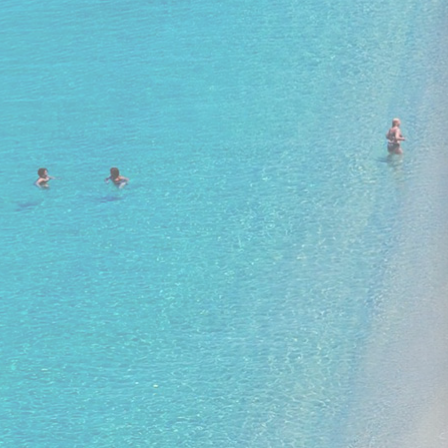
11. - 17. oktobris
lidojums, bagāža, transfērs, viesnīca
ar brokastīm un vakariņām
CAVO SPADA LUXURY SPORTS & LEISURE RESORT