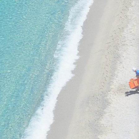
29. aug. - 03. sep.
lidojums, bagāža, transfērs, viesnīca
viss iekļauts
GALINI PALACE 5★
1 149 €