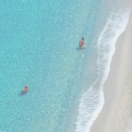
GIANNOULIS 5★
1 002 €