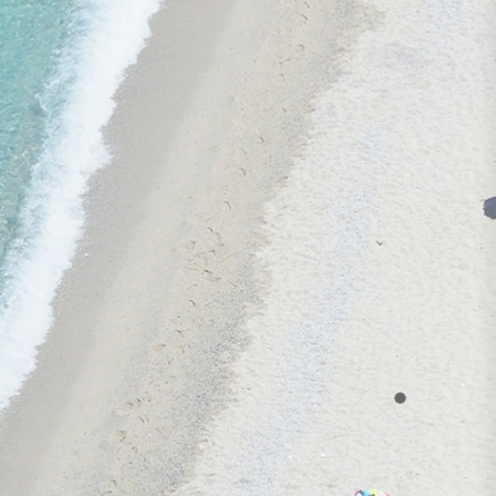
06. - 13. oktobris
lidojums, bagāža, transfērs, viesnīca
ar brokastīm un vakariņām
AVRA IMPERIAL HOTEL 5★
1 265 €