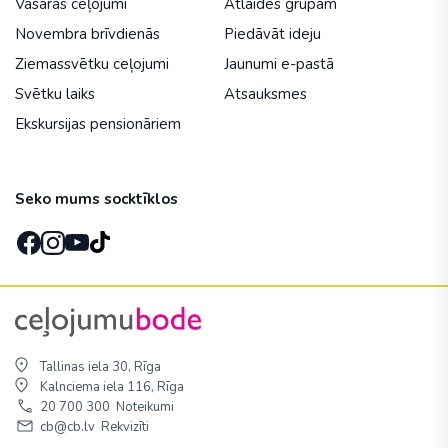
Vasaras ceļojumi
Atlaides grupām
Novembra brīvdienās
Piedāvāt ideju
Ziemassvētku ceļojumi
Jaunumi e-pastā
Svētku laiks
Atsauksmes
Ekskursijas pensionāriem
Seko mums socktīklos
Tallinas iela 30, Rīga
Kalnciema iela 116, Rīga
20 700 300
Noteikumi
cb@cb.lv
Rekvizīti