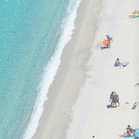
KOMMENO PENINSULA 5★ DELUXE
2 805 €