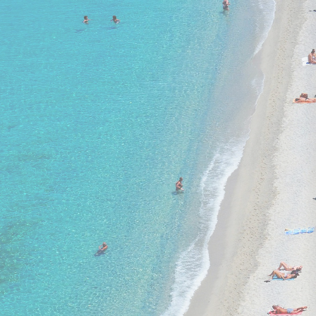
22. - 29. augusts
lidojums, bagāža, transfērs, viesnīca
ar brokastīm
CORFU IMPERIAL A GRECOTEL RESORT TO LIVE AT