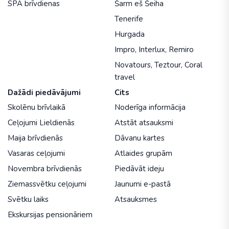
SPA brīvdienas
Šarm eš Šeiha
Tenerife
Hurgada
Impro
,
Interlux
,
Remiro
Novatours
,
Teztour
,
Coral
travel
Dažādi piedāvājumi
Cits
Skolēnu brīvlaikā
Noderīga informācija
Ceļojumi Lieldienās
Atstāt atsauksmi
Maija brīvdienās
Dāvanu kartes
Vasaras ceļojumi
Atlaides grupām
Novembra brīvdienās
Piedāvāt ideju
Ziemassvētku ceļojumi
Jaunumi e-pastā
Svētku laiks
Atsauksmes
Ekskursijas pensionāriem