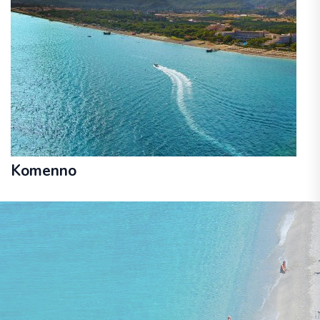
Komenno
03. - 10. oktobris
lidojums, bagāža, transfērs, viesnīca
ar brokastīm un vakariņām
GRECOTEL EVA PALACE AT KOMMENO PENINSULA 5★
1 379 €