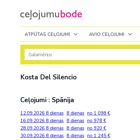
ATPŪTAS CEĻOJUMI
AVIO CEĻOJUMI
Itālija
Degvielas piemaksa 2026
Tuvākajā laikā
Visi ceļojumi
Visi ceļojumi
Septembrī
Septembrī
Septembrī
Slēpošana Andorā
Noderīga informācija
Kosta Del Silencio
Eiropa
Eiropa
Austrija
Igaunija
Slēpošana Francijā
Ceļojumu bodes komanda
Albānija
Albānija
Melnkalne
Kosova
Bulgārija
Slēpošana Itālijā
Atsauksmes
Itālija
Ceļojumi : Spānija
Bulgārija
Armēnija
No Kauņas: Turci
Lielbritānija
Slēpošana Itālijā no Viļņas
Vakances
Čehija
Latvija
12.09.2026
8 dienas
8 dienas
no 1 098 €
Grieķija: Korfu
Bosnija un Hercegovina
No Palangas: Tur
Malta
Slēpošana Červīnijā (Matterhorn)
Dāvanu kartes
16.09.2026
8 dienas
8 dienas
no 978 €
Francija
Lietuva
Grieķija: Krēta
Bulgārija
No Viļņas: Krēta
Melnkalne
28.09.2026
8 dienas
8 dienas
no 920 €
Blogs
Grieķija
Melnkal
30.09.2026
8 dienas
8 dienas
no 1 245 €
Grieķija: Peloponesa
Čehija
No Viļņas: Turcij
Moldova