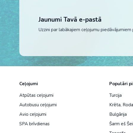
Jaunumi Tavā e-pastā
Uzzini par labākajiem ceļojumu piedāvājumiem 
Ceļojumi
Populāri p
Atpūtas ceļojumi
Turcija
Autobusu ceļojumi
Krēta
,
Rod
Avio ceļojumi
Bulgārija
SPA brīvdienas
Šarm eš Še