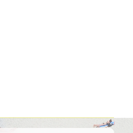
Kolumbija
Kostarika
Meksika
Panama