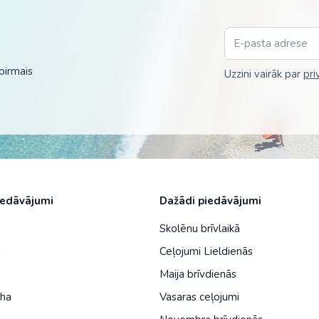
Malaizija
Nepāla
Omāna
pirmais
Uzzini vairāk par
pri
Saūda Arābija
Singapūra
Šrilanka
Tadžikistāna
iedāvājumi
Dažādi piedāvājumi
Taizeme
Skolēnu brīvlaikā
Uzbekistāna
a
Ceļojumi Lieldienās
Vjetnama
Maija brīvdienās
iha
Vasaras ceļojumi