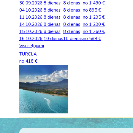
30.09.2026
8 dienas
8 dienas
no 1 490 €
Palīdzība ārkārtas situācijās
Horvātija
Nīderla
04.10.2026
Grieķija: Roda
Dānija
8 dienas
8 dienas
no 895 €
Spānija: Barselo
Monako
BALTA ceļojumu apdrošināšana
11.10.2026
8 dienas
8 dienas
no 1 295 €
Gruzija: Batumi
Francija
Spānija: Malaga
Portugāle
14.10.2026
8 dienas
8 dienas
no 1 290 €
Anketas vīzu noformēšanai
15.10.2026
8 dienas
8 dienas
no 1 260 €
Itālija: Kalabrija
Grieķija
Spānija: Maljorka
Rumānija
16.10.2026
Lidojumu atcelšana un kavēšanās
10 dienas
10 dienas
no 589 €
Itālija: Sardīnija
Gruzija
Tenerife
Somija
Visi ceļojumi
Auto noma
TURCIJA
Itālija: Sicīlija
Horvātija
TURCIJA
Spānija
no 418 €
Kipra
Islande
Turcija PREMIU
Šveice
Madeira
Itālija
Turcija: Bodruma
Turcija
Kipra
Vācija