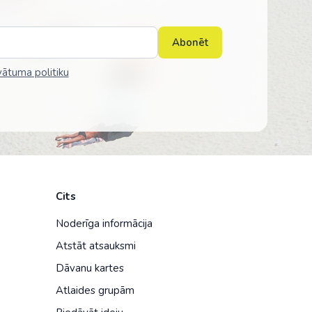
Abonēt
vātuma politiku
Cits
Noderīga informācija
Atstāt atsauksmi
Dāvanu kartes
Atlaides grupām