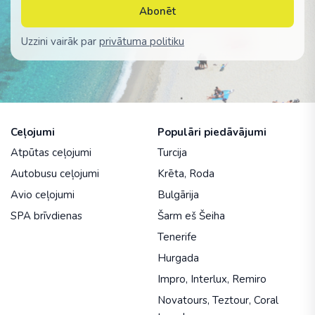
Abonēt
Uzzini vairāk par
privātuma politiku
Ceļojumi
Populāri piedāvājumi
Atpūtas ceļojumi
Turcija
Autobusu ceļojumi
Krēta
,
Roda
Avio ceļojumi
Bulgārija
SPA brīvdienas
Šarm eš Šeiha
Tenerife
Hurgada
Impro
,
Interlux
,
Remiro
Novatours
,
Teztour
,
Coral