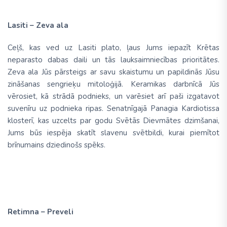
Lasiti – Zeva ala
Ceļš, kas ved uz Lasiti plato, ļaus Jums iepazīt Krētas
neparasto dabas daili un tās lauksaimniecības prioritātes.
Zeva ala Jūs pārsteigs ar savu skaistumu un papildinās Jūsu
zināšanas sengrieķu mitoloģijā. Keramikas darbnīcā Jūs
vērosiet, kā strādā podnieks, un varēsiet arī paši izgatavot
suvenīru uz podnieka ripas. Senatnīgajā Panagia Kardiotissa
klosterī, kas uzcelts par godu Svētās Dievmātes dzimšanai,
Jums būs iespēja skatīt slavenu svētbildi, kurai piemītot
brīnumains dziedinošs spēks.
Retimna – Preveli