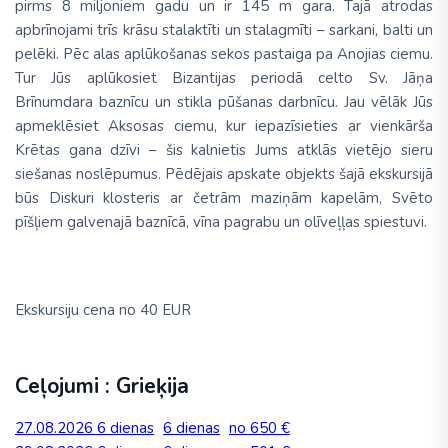
pirms 8 miljoniem gadu un ir 145 m gara. Tajā atrodas
apbrīnojami trīs krāsu stalaktīti un stalagmīti – sarkani, balti un
pelēki. Pēc alas aplūkošanas sekos pastaiga pa Anojias ciemu.
Tur Jūs aplūkosiet Bizantijas periodā celto Sv. Jāņa
Brīnumdara baznīcu un stikla pūšanas darbnīcu. Jau vēlāk Jūs
apmeklēsiet Aksosas ciemu, kur iepazīsieties ar vienkārša
Krētas gana dzīvi – šis kalnietis Jums atklās vietējo sieru
siešanas noslēpumus. Pēdējais apskate objekts šajā ekskursijā
būs Diskuri klosteris ar četrām maziņām kapelām, Svēto
pīšļiem galvenajā baznīcā, vīna pagrabu un olīveļļas spiestuvi.
Ekskursiju cena no 40 EUR
Ceļojumi : Grieķija
27.08.2026
6 dienas
6 dienas
no 650 €