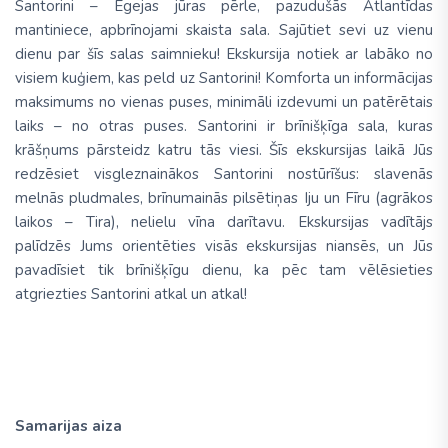
Santorini – Egejas jūras pērle, pazudušās Atlantīdas
mantiniece, apbrīnojami skaista sala. Sajūtiet sevi uz vienu
dienu par šīs salas saimnieku! Ekskursija notiek ar labāko no
visiem kuģiem, kas peld uz Santorini! Komforta un informācijas
maksimums no vienas puses, minimāli izdevumi un patērētais
laiks – no otras puses. Santorini ir brīnišķīga sala, kuras
krāšņums pārsteidz katru tās viesi. Šīs ekskursijas laikā Jūs
redzēsiet visgleznainākos Santorini nostūrīšus: slavenās
melnās pludmales, brīnumainās pilsētiņas Iju un Fīru (agrākos
laikos – Tira), nelielu vīna darītavu. Ekskursijas vadītājs
palīdzēs Jums orientēties visās ekskursijas niansēs, un Jūs
pavadīsiet tik brīnišķīgu dienu, ka pēc tam vēlēsieties
atgriezties Santorini atkal un atkal!
Samarijas aiza