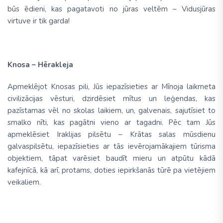
būs ēdieni, kas pagatavoti no jūras veltēm – Vidusjūras
virtuve ir tik garda!
Knosa – Hērakleja
Apmeklējot Knosas pili, Jūs iepazīsieties ar Mīnoja laikmeta
civilizācijas vēsturi, dzirdēsiet mītus un leģendas, kas
pazīstamas vēl no skolas laikiem, un, galvenais, sajutīsiet to
smalko nīti, kas pagātni vieno ar tagadni. Pēc tam Jūs
apmeklēsiet Iraklijas pilsētu – Krātas salas mūsdienu
galvaspilsētu, iepazīsieties ar tās ievērojamākajiem tūrisma
objektiem, tāpat varēsiet baudīt mieru un atpūtu kādā
kafejnīcā, kā arī, protams, doties iepirkšanās tūrē pa vietējiem
veikaliem.