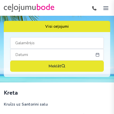
Visi ceļojumi
Meklēt
Kreta
Kruīzs uz Santorini salu