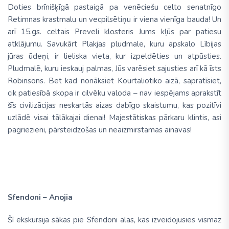
Doties brīnišķīgā pastaigā pa venēciešu celto senatnīgo
Retimnas krastmalu un vecpilsētiņu ir viena vienīga bauda! Un
arī 15.gs. celtais Preveli klosteris Jums kļūs par patiesu
atklājumu. Savukārt Plakjas pludmale, kuru apskalo Lībijas
jūras ūdeņi, ir lieliska vieta, kur izpeldēties un atpūsties.
Pludmalē, kuru ieskauj palmas, Jūs varēsiet sajusties arī kā īsts
Robinsons. Bet kad nonāksiet Kourtaliotiko aizā, sapratīsiet,
cik patiesībā skopa ir cilvēku valoda – nav iespējams aprakstīt
šīs civilizācijas neskartās aizas dabīgo skaistumu, kas pozitīvi
uzlādē visai tālākajai dienai! Majestātiskas pārkaru klintis, asi
pagriezieni, pārsteidzošas un neaizmirstamas ainavas!
Sfendoni – Anojia
Šī ekskursija sākas pie Sfendoni alas, kas izveidojusies vismaz