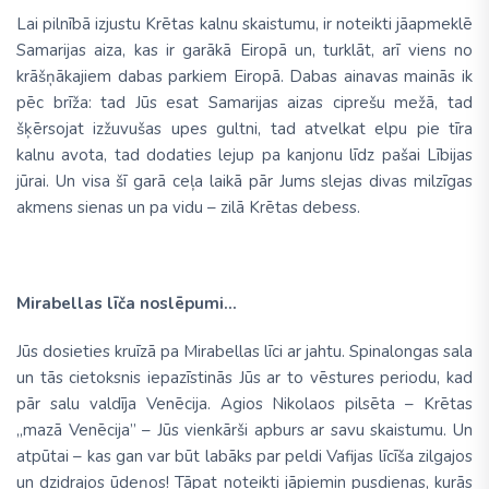
Lai pilnībā izjustu Krētas kalnu skaistumu, ir noteikti jāapmeklē
Samarijas aiza, kas ir garākā Eiropā un, turklāt, arī viens no
krāšņākajiem dabas parkiem Eiropā. Dabas ainavas mainās ik
pēc brīža: tad Jūs esat Samarijas aizas ciprešu mežā, tad
šķērsojat izžuvušas upes gultni, tad atvelkat elpu pie tīra
kalnu avota, tad dodaties lejup pa kanjonu līdz pašai Lībijas
jūrai. Un visa šī garā ceļa laikā pār Jums slejas divas milzīgas
akmens sienas un pa vidu – zilā Krētas debess.
Mirabellas līča noslēpumi...
Jūs dosieties kruīzā pa Mirabellas līci ar jahtu. Spinalongas sala
un tās cietoksnis iepazīstinās Jūs ar to vēstures periodu, kad
pār salu valdīja Venēcija. Agios Nikolaos pilsēta – Krētas
„mazā Venēcija” – Jūs vienkārši apburs ar savu skaistumu. Un
atpūtai – kas gan var būt labāks par peldi Vafijas līcīša zilgajos
un dzidrajos ūdeņos! Tāpat noteikti jāpiemin pusdienas, kurās