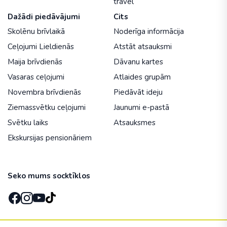
travel
Dažādi piedāvājumi
Cits
Skolēnu brīvlaikā
Noderīga informācija
Ceļojumi Lieldienās
Atstāt atsauksmi
Maija brīvdienās
Dāvanu kartes
Vasaras ceļojumi
Atlaides grupām
Novembra brīvdienās
Piedāvāt ideju
Ziemassvētku ceļojumi
Jaunumi e-pastā
Svētku laiks
Atsauksmes
Ekskursijas pensionāriem
Seko mums socktīklos